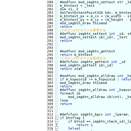
280

#modfunc mod_imgbtn_settext str _te
281

m_btntext = _text

282

dim s1, 2

283

GetTextExtentPoint32A hdc, m_btntex
284

m_btntext_px = m_cx + (m_width - s1
285

m_btntext_py = m_cy + (m_height - s
286

287

return
288

289

#deffunc imgbtn_settext 
int
 _id, st
290

291

return
292

293

294

295

return
296

297

#defcfunc imgbtn_gettext 
int
 _id

298

299

return
 stat

300

301

#modfunc mod_imgbtn_alldraw 
int
302

if
 m_hspwinid != m_hspwinid : 
retu
303

304

return
305


#deffunc imgbtn_alldraw 
int
 _hspwin
306

foreach ib

307

    mod_imgbtn_alldraw ib(cnt), _hs
308

309

return
310

311

312

#defcfunc imgbtn_bgcc 
int
 _lparam,
313
-
if
 btnflag {
314
-
if
 btnid == imgbtn_check_id(_l
315

return
 1

316
-
}
else
{