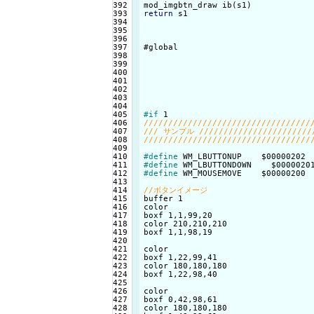
392

393

return
 s1

394

395

396

397

#global

398

399

400

401

402

403

404

405

#if
406

407

408

409

410

#define
411

#define
412

#define
 WM_MOUSEMOVE    $00000200

413

414

415

buffer 1

416

color

417

boxf 1,1,99,20

418

color 210,210,210

419

boxf 1,1,98,19

420

421

color

422

boxf 1,22,99,41

423

color 180,180,180

424

boxf 1,22,98,40

425

426

color

427

boxf 0,42,98,61

428

color 180,180,180
