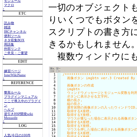
モジュール
一切のオブジェクト
マクロ
↑
ETC
りいくつでもボタン
読み物
雑談
スクリプトの書き方
IRCチャンネル
便利ツール
ネタ収集BOX
きるかもしれません
用語集
外部リンク
複数ウィンドウにも
ご意見・ご要望
↑
EDIT
練習ページ
  1

/**********************************
InterWikiName
  2

  画像ボタン imgbtn ver.3 Created By 
↑
  3

REFERENCE
  4

  画像ボタンの作成

  5

  imgbtn

  6

  ウィンドウメッセージとモジュール変数を利用
整形ルール
  7

  ボタンに表示させる文字列, 

プラグインマニュアル
  8

  横の長さ, 

ここで導入中のプラグイ
  9

  縦の長さ, 

ン
 10

  通常状態の画像ボタンの入ったウィンドウID,
ヘルプ
 11

  取得するX座標,

逆引きHSP開発wiki
 12

  取得するY座標,

Menuedit
 13

  マウスが重なった場合に表示される画像ボタン
↑
 14

  取得するX座標,

LOG
 15

  取得するY座標,

 16

  マウスを押した場合に表示される画像ボタンの
 17

  取得するX座標,

人気/今日の100件
 18

  取得するY座標,
