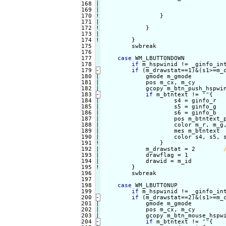
168

|

169

|

170
!
}

172
!
}

174
!
}

        swbreak

176

177

case
 WM_LBUTTONDOWN

178

if
 m_hspwinid != _ginfo_int
179
-
if
 (m_drawstat==1)&(s1>=m_
180

|

            gmode m_gmode

181

|

            pos m_cx, m_cy

182

            gcopy m_btn_push_hspwi
183
-
if
 m_btntext != 
""
{
184

|

                    s4 = ginfo_r

185

|

                    s5 = ginfo_g

186

|

                    s6 = ginfo_b

187

|

                    pos m_btntext_p
188

|

                    color m_r, m_g,
189

|

                    mes m_btntext

190

|

                    color s4, s5, s
191
!
}

            m_drawstat = 2        
193

|

            drawflag = 1

194

|

            drawid = m_id

195
!
}

        swbreak

197

198

case
 WM_LBUTTONUP

199

if
 m_hspwinid != _ginfo_int
200
-
if
 (m_drawstat==2)&(s1>=m_
201

|

            gmode m_gmode

202

|

            pos m_cx, m_cy

203

            gcopy m_btn_mouse_hspw
204
-
if
 m_btntext != 
""
{