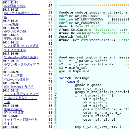
 56

2013-11-06
 57

**********************************
ネタ収集BOX/1
 58

2013-10-23
 59

INIファイル操作モジュー
 60

#define
ル
 61

#define
2013-10-21
 62

#define
 WM_MOUSEMOVE    $00000200

String/矩形
 63

#uselib 
"user32.dll"
2013-10-20
 64

#func SetCapture 
"SetCapture"
 sptr

小ワザのその他
 65

#func ReleaseCapture 
"ReleaseCaptu
2013-10-15
 66

#uselib 
"gdi32"
実行結果図鑑
 67

#func  GetTextExtentPoint32A 
"GetT
2013-10-12
 68

ソフト開発/HSPLet3拡張
 69

ライブラリ/Tips
 70

 71

2013-10-06
 72

#modfunc mod_imgbtn_draw 
int
 _mess
Module/hspdb(SQLite版)
 73

s1   =  _lparam & 0xFFFF         
2013-09-15
 74

s2   = (_lparam >> 16) & 0xFFFF  
小ワザ/モーダルダイアロ
 75

s3 = ginfo_sel                    
グ
 76

gsel m_hspwinid                   
2013-08-28
 77

ベクトル演算
 78

switch
 _message

グローバルIP取得
 79

case
 0

2013-08-26
 80

        gmode m_gmode

Web Browserを作ろう
 81

        pos m_cx, m_cy

2013-08-15
 82

        gcopy m_btn_default_hspwin
フォント選択ダイアログ
 83
-
if
 m_btntext != 
""
{
Module/文字入力モジュ
 84

|

            s4 = ginfo_r

 85

|

            s5 = ginfo_g

ール
 86

|

            s6 = ginfo_b

2013-08-06
 87

|

            pos m_btntext_px, m_btn
HspCmd/mref
 88

|

            color m_r, m_g, m_b

BMSCR構造体
 89

|

            mes m_btntext

2013-08-05
 90

|

            color s4, s5, s6

ネットワークFPSを作ろ
 91
!
}

う！！
        pos m_cx, m_cy+m_height

2013-08-02