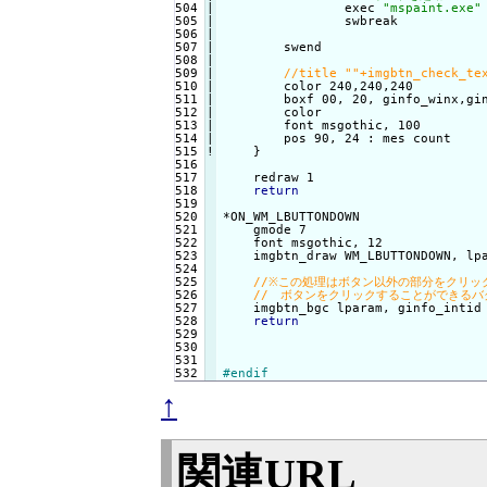
504

|

                exec 
"mspaint.exe"
505

|

                swbreak

506

|

507

|

        swend

508

|

509

|

510

|

        color 240,240,240

511

|

        boxf 00, 20, ginfo_winx,gin
512

|

        color

513

|

        font msgothic, 100

514

|

        pos 90, 24 : mes count

515
!
}

517

    redraw 1

518

return
519

520

*ON_WM_LBUTTONDOWN

521

    gmode 7

522

    font msgothic, 12

523

    imgbtn_draw WM_LBUTTONDOWN, lpa
524

525

526

527

    imgbtn_bgc lparam, ginfo_intid
528

return
529

530

531

#endif
↑
関連URL