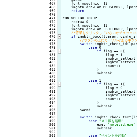
467

    font msgothic, 12

468

    imgbtn_draw WM_MOUSEMOVE, lpara
469

return
470

471

*ON_WM_LBUTTONUP

472

    redraw 0

473

    font msgothic, 12

474

    imgbtn_draw WM_LBUTTONUP, lpara
475

476
-
if
 imgbtn_bgcc(lparam, ginfo_i
477

|

478

|

switch
 imgbtn_check_id(lpar
479

case
 0

480
-
if
 flag == 0{
481

|

                    flag = 1

482

|

                    imgbtn_settext
483

|

                    imgbtn_settext
484

|

                    count++

485
!
}

                swbreak

487

|

488

case
 1

489
-
if
 flag == 1{
490

|

                    flag = 0

491

|

                    imgbtn_settext
492

|

                    imgbtn_settext
493

|

                    count++

494
!
}

                swbreak

496

|

        swend

497

|

498

|

switch
 imgbtn_check_text(lp
499

|

case
"メモ帳を起動"
500

|

                exec 
"notepad.exe"
501

|

                swbreak

502

|

503

|

case
"ペイントを起動"