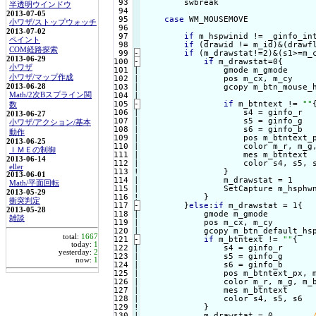
 93

        swbreak

半透明ウインドウ
 94

2013-07-05
 95

case
 WM_MOUSEMOVE

小ワザ/ストップウォッチ
 96

2013-07-02
 97

if
 m_hspwinid != _ginfo_int
ペイント
 98

if
 (drawid != m_id)&(drawf
COM経路探索
 99
-
if
 (m_drawstat!=2)&(s1>=m_
2013-06-29
100
-
if
 m_drawstat=0{
小ワザ
101

|

                gmode m_gmode

小ワザ/マップ作成
102

|

                pos m_cx, m_cy

103

|

                gcopy m_btn_mouse_
2013-06-28
104

Math/2次Bスプライン関
105
-
if
 m_btntext != 
""
数
106

|

                    s4 = ginfo_r

2013-06-27
107

|

                    s5 = ginfo_g

小ワザ/アクション/基本
108

|

                    s6 = ginfo_b

動作
109

|

                    pos m_btntext_p
2013-06-25
110

|

                    color m_r, m_g,
ＩＭＥの制御
111

|

                    mes m_btntext

2013-06-14
112

|

                    color s4, s5, s
eller
113
!
}

2013-06-01
                m_drawstat = 1    
Math/平面回転
115

|

                SetCapture m_hsphwn
2013-05-29
116
!
}

衝突判定

117
-
}
else
:
if
 m_drawstat = 1{
2013-05-28
118

|

            gmode m_gmode

雑談
119

|

            pos m_cx, m_cy

120

            gcopy m_btn_default_hs
total:
1667
121
-
if
 m_btntext != 
""
{
today:
1
122

|

                s4 = ginfo_r

yesterday:
2
123

|

                s5 = ginfo_g

now:
1
124

|

                s6 = ginfo_b

125

|

                pos m_btntext_px, m
126

|

                color m_r, m_g, m_b
127

|

                mes m_btntext

128

|

                color s4, s5, s6

129
!
}

            m_drawstat = 0        