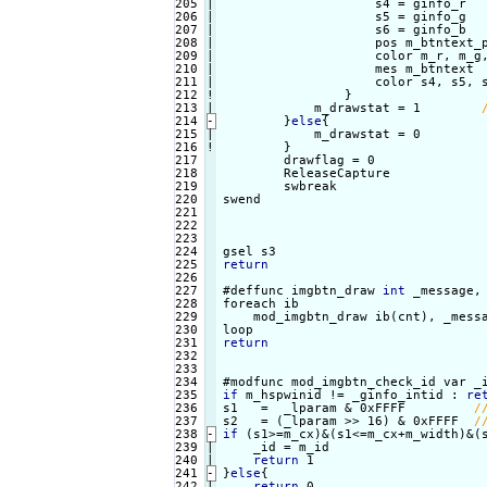
205

|

                    s4 = ginfo_r

206

|

                    s5 = ginfo_g

207

|

                    s6 = ginfo_b

208

|

                    pos m_btntext_p
209

|

                    color m_r, m_g,
210

|

                    mes m_btntext

211

|

                    color s4, s5, s
212
!
}

            m_drawstat = 1        
214
-
}
else
{
215

|

            m_drawstat = 0

216
!
}

        drawflag = 0

218

        ReleaseCapture

219

        swbreak

220

swend

221

222

223

224

225

return
226

227

#deffunc imgbtn_draw 
int
 _message,
228

foreach ib

229

    mod_imgbtn_draw ib(cnt), _messa
230

231

return
232

233

234

#modfunc mod_imgbtn_check_id var _
235

if
 m_hspwinid != _ginfo_intid : 
re
236

s1   =  _lparam & 0xFFFF         
237

s2   = (_lparam >> 16) & 0xFFFF  
238
-
if
 (s1>=m_cx)&(s1<=m_cx+m_width)&(
239

|

    _id = m_id

240

return
241
-
}
else
{
242

|

return