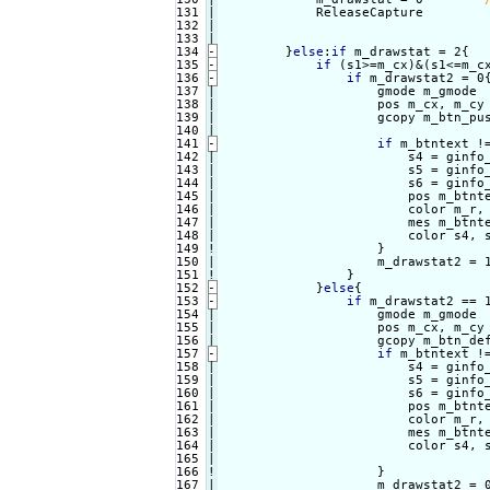
131

|

            ReleaseCapture

132

|

133

134
-
}
else
:
if
 m_drawstat = 2{
135
-
if
 (s1>=m_cx)&(s1<=m_c
136
-
if
 m_drawstat2 = 0
137

|

                    gmode m_gmode

138

|

                    pos m_cx, m_cy

139

|

                    gcopy m_btn_pu
140

141
-
if
 m_btntext !
142

|

                        s4 = ginfo_
143

|

                        s5 = ginfo_
144

|

                        s6 = ginfo_
145

|

                        pos m_btnte
146

|

                        color m_r, 
147

|

                        mes m_btnte
148

|

                        color s4, s
149
!
}

                    m_drawstat2 = 
151
!
}


152
-
}
else
{
153
-
if
 m_drawstat2 == 
154

|

                    gmode m_gmode

155

|

                    pos m_cx, m_cy

156

                    gcopy m_btn_de
157
-
if
 m_btntext !
158

|

                        s4 = ginfo_
159

|

                        s5 = ginfo_
160

|

                        s6 = ginfo_
161

|

                        pos m_btnte
162

|

                        color m_r, 
163

|

                        mes m_btnte
164

|

                        color s4, s
165

|

166
!
}

                    m_drawstat2 = 0