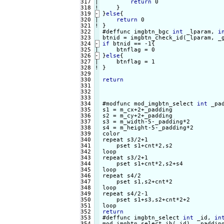
317

|

return
 0

318
!

319
-
}
else
{
320

|

return
321
!
}

#deffunc imgbtn_bgc 
int
 _lparam, 
i
323

324
-
if
 btnid == -1{
325

326
-
}
else
{
327

|

328
!
}

330

return
331

332

333

334

#modfunc mod_imgbtn_select 
int
 _pa
335

s1 = m_cx+2+_padding

336

s2 = m_cy+2+_padding

337

s3 = m_width-5-_padding*2

338

s4 = m_height-5-_padding*2

339

color

340

repeat s3/2+1

341

    pset s1+cnt*2,s2

342

loop

343

repeat s3/2+1

344

    pset s1+cnt*2,s2+s4

345

loop

346

repeat s4/2

347

    pset s1,s2+cnt*2

348

loop

349

repeat s4/2-1

350

    pset s1+s3,s2+cnt*2+2

351

352

return
353


#deffunc imgbtn_select 
int
 _id, 
in
354
