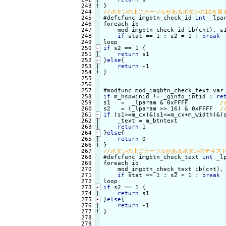
243
!
245

#defcfunc imgbtn_check_id 
int
 _lpa
246

foreach ib

247

    mod_imgbtn_check_id ib(cnt), s1
248

if
 stat == 1 : s2 = 1 : 
break
249

250
-
if
 s2 == 1 {
251

return
252
-
}
else
{
253

|

return
254
!
}

256

257

#modfunc mod_imgbtn_check_text var
258

if
 m_hspwinid != _ginfo_intid : 
re
259

s1   =  _lparam & 0xFFFF         
260

s2   = (_lparam >> 16) & 0xFFFF  
261
-
if
 (s1>=m_cx)&(s1<=m_cx+m_width)&(
262

|

    _text = m_btntext

263

return
264
-
}
else
{
265

|

return
266
!
268

#defcfunc imgbtn_check_text 
int
 _l
269

foreach ib

270

    mod_imgbtn_check_text ib(cnt), 
271

if
 stat == 1 : s2 = 1 : 
break
272

273
-
if
 s2 == 1 {
274

return
275
-
}
else
{
276

|

return
277
!
}

279
