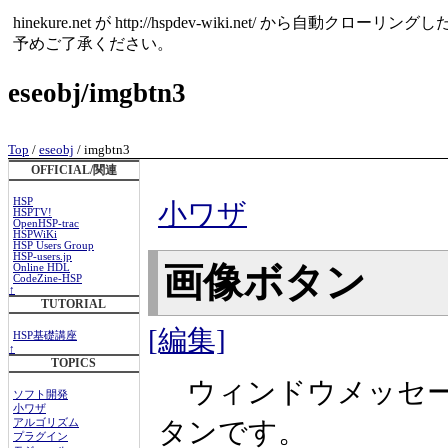
hinekure.net が http://hspdev-wiki.net
予めご了承ください。
eseobj/imgbtn3
Top
/
eseobj
/ imgbtn3
OFFICIAL/関連
HSP
小ワザ
HSPTV!
OpenHSP-trac
HSPWiKi
HSP Users Group
HSP-users.jp
画像ボタン
Online HDL
CodeZine-HSP
↑
TUTORIAL
[編集]
HSP基礎講座
↑
TOPICS
ウィンドウメッセー
ソフト開発
小ワザ
タンです。
アルゴリズム
プラグイン