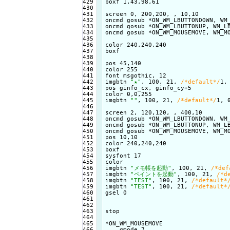
429

boxf 1,43,98,61

430

431

screen 0, 200,200, , 10,10

432

oncmd gosub *ON_WM_LBUTTONDOWN, WM_
433

oncmd gosub *ON_WM_LBUTTONUP, WM_LB
434

oncmd gosub *ON_WM_MOUSEMOVE, WM_MO
435

436

color 240,240,240

437

boxf

438

439

pos 45,140

440

color 255

441

font msgothic, 12

442

imgbtn 
"★"
, 100, 21, 
/*default*/
1,
443

pos ginfo_cx, ginfo_cy+5

444

color 0,0,255

445

imgbtn 
""
, 100, 21, 
/*default*/
1, 
446

447

screen 2, 120,120, , 400,10

448

oncmd gosub *ON_WM_LBUTTONDOWN, WM_
449

oncmd gosub *ON_WM_LBUTTONUP, WM_LB
450

oncmd gosub *ON_WM_MOUSEMOVE, WM_MO
451

pos 10,10

452

color 240,240,240

453

boxf

454

sysfont 17

455

color

456

imgbtn 
"メモ帳を起動"
, 100, 21, 
/*def
457

imgbtn 
"ペイントを起動"
, 100, 21, 
/*d
458

imgbtn 
"TEST"
, 100, 21, 
/*default*
459

imgbtn 
"TEST"
, 100, 21, 
/*default*
460

gsel 0

461

462

463

stop

464

465

*ON_WM_MOUSEMOVE

466

    gmode 7
