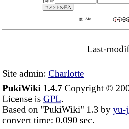
お名前:
Last-modif
Site admin:
Charlotte
PukiWiki 1.4.7
Copyright © 20
License is
GPL
.
Based on "PukiWiki" 1.3 by
yu-j
convert time: 0.090 sec.