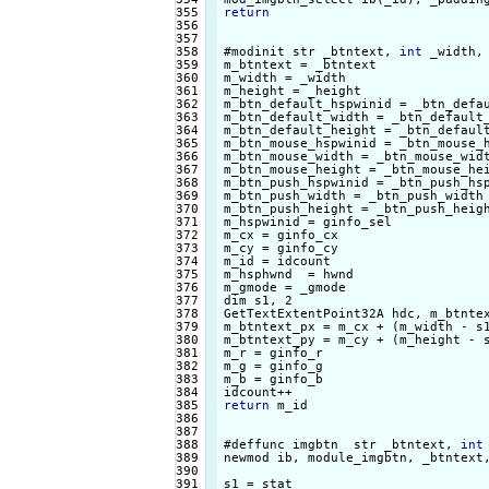
355

return
356

357

358

#modinit str _btntext, 
int
 _width,
359

m_btntext = _btntext

360

m_width = _width

361

m_height = _height

362

m_btn_default_hspwinid = _btn_defau
363

m_btn_default_width = _btn_default_
364

m_btn_default_height = _btn_default
365

m_btn_mouse_hspwinid = _btn_mouse_h
366

m_btn_mouse_width = _btn_mouse_widt
367

m_btn_mouse_height = _btn_mouse_hei
368

m_btn_push_hspwinid = _btn_push_hsp
369

m_btn_push_width = _btn_push_width

370

m_btn_push_height = _btn_push_heigh
371

m_hspwinid = ginfo_sel

372

m_cx = ginfo_cx

373

m_cy = ginfo_cy

374

m_id = idcount

375

m_hsphwnd  = hwnd

376

m_gmode = _gmode

377

dim s1, 2

378

GetTextExtentPoint32A hdc, m_btntex
379

m_btntext_px = m_cx + (m_width - s1
380

m_btntext_py = m_cy + (m_height - s
381

m_r = ginfo_r

382

m_g = ginfo_g

383

m_b = ginfo_b

384

385

return
 m_id

386

387

388

#deffunc imgbtn  str _btntext, 
int
389

newmod ib, module_imgbtn, _btntext
390

391

s1 = stat
