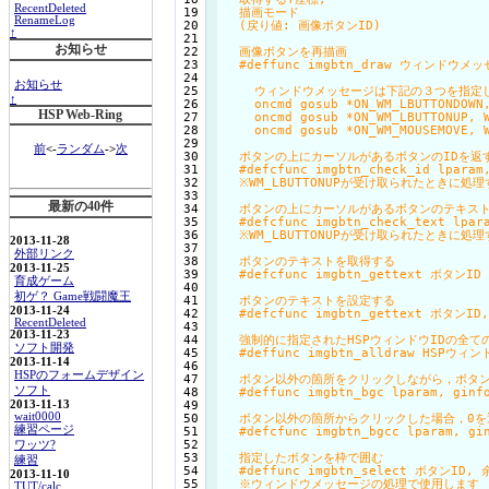
RecentDeleted
 19

  描画モード  

RenameLog
 20

  (戻り値: 画像ボタンID)

↑
 21

お知らせ
 22

  画像ボタンを再描画

 23

  #deffunc imgbtn_draw ウィンドウメッセ
 24

お知らせ
 25

    ウィンドウメッセージは下記の３つを指定し
↑
 26

    oncmd gosub *ON_WM_LBUTTONDOWN,
HSP Web-Ring
 27

    oncmd gosub *ON_WM_LBUTTONUP, W
 28

    oncmd gosub *ON_WM_MOUSEMOVE, W
 29

前
<-
ランダム
->
次
 30

  ボタンの上にカーソルがあるボタンのIDを返す
 31

  #defcfunc imgbtn_check_id lparam,
 32

  ※WM_LBUTTONUPが受け取られたときに
 33

最新の40件
 34

  ボタンの上にカーソルがあるボタンのテキスト
 35

  #defcfunc imgbtn_check_text lpara
 36

  ※WM_LBUTTONUPが受け取られたときに
2013-11-28
 37

外部リンク
 38

  ボタンのテキストを取得する

2013-11-25
 39

  #defcfunc imgbtn_gettext ボタンID

育成ゲーム
 40

初ゲ？ Game戦闘魔王
 41

  ボタンのテキストを設定する

2013-11-24
 42

  #defcfunc imgbtn_gettext ボタ
RecentDeleted
 43

2013-11-23
 44

  強制的に指定されたHSPウィンドウIDの全て
ソフト開発
 45

  #deffunc imgbtn_alldraw HSPウィンド
2013-11-14
 46

HSPのフォームデザイン
 47

  ボタン以外の箇所をクリックしながら，ボタ
ソフト
 48

  #deffunc imgbtn_bgc lparam, ginfo
 49

2013-11-13
wait0000
 50

  ボタン以外の箇所からクリックした場合，0を
練習ページ
 51

  #defcfunc imgbtn_bgcc lparam, gin
 52

ワッツ?
 53

  指定したボタンを枠で囲む

練習
 54

  #deffunc imgbtn_select ボタンID,
2013-11-10
 55

  ※ウィンドウメッセージの処理で使用します

TUT/calc