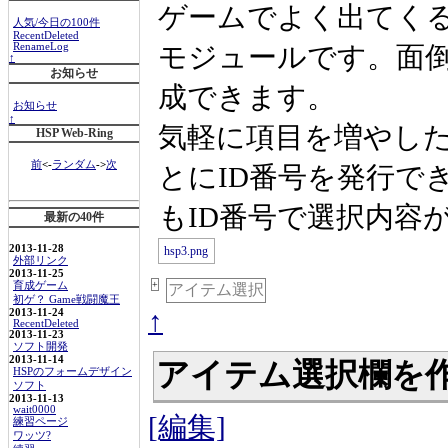
ゲームでよく出てく
人気/今日の100件
RecentDeleted
モジュールです。面
RenameLog
↑
お知らせ
成できます。
お知らせ
↑
気軽に項目を増やし
HSP Web-Ring
前
<-
ランダム
->
次
とにID番号を発行で
もID番号で選択内容
最新の40件
2013-11-28
外部リンク
2013-11-25
+
育成ゲーム
アイテム選択
初ゲ？ Game戦闘魔王
↑
2013-11-24
RecentDeleted
2013-11-23
ソフト開発
2013-11-14
アイテム選択欄を作っ
HSPのフォームデザイン
ソフト
2013-11-13
wait0000
[編集]
練習ページ
ワッツ?