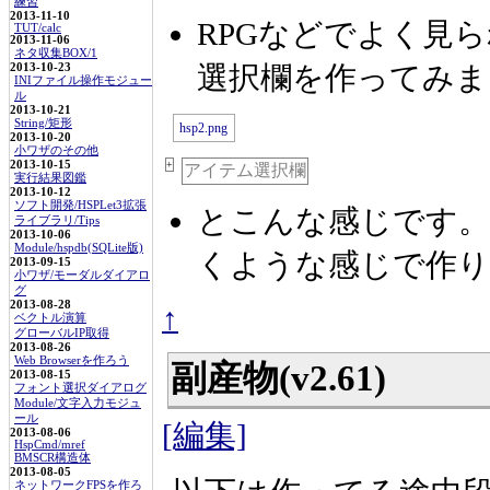
練習
2013-11-10
RPGなどでよく見
TUT/calc
2013-11-06
ネタ収集BOX/1
選択欄を作ってみまし
2013-10-23
INIファイル操作モジュー
ル
2013-10-21
String/矩形
2013-10-20
小ワザのその他
2013-10-15
+
アイテム選択欄
実行結果図鑑
2013-10-12
ソフト開発/HSPLet3拡張
とこんな感じです。
ライブラリ/Tips
2013-10-06
Module/hspdb(SQLite版)
くような感じで作り
2013-09-15
小ワザ/モーダルダイアロ
グ
2013-08-28
↑
ベクトル演算
グローバルIP取得
2013-08-26
Web Browserを作ろう
副産物(v2.61)
2013-08-15
フォント選択ダイアログ
Module/文字入力モジュ
ール
[編集]
2013-08-06
HspCmd/mref
BMSCR構造体
2013-08-05
ネットワークFPSを作ろ