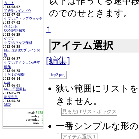
以下は作ってる途中
う！！
2013-08-02
のでのせときます。
半透明ウインドウ
2013-07-05
小ワザ/ストップウォッチ
2013-07-02
↑
ペイント
COM経路探索
2013-06-29
小ワザ
アイテム選択
小ワザ/マップ作成
2013-06-28
Math/2次Bスプライン関
数
[編集]
2013-06-27
小ワザ/アクション/基本
動作
2013-06-25
ＩＭＥの制御
2013-06-14
eller
狭い範囲にリストを
2013-06-01
Math/平面回転
2013-05-29
衝突判定
きません。
2013-05-28
雑談
+
見るだけリストボックス
total:
5428
today:
1
yesterday:
1
一番シンプルな形の
now:
1
+
アイテム選択１