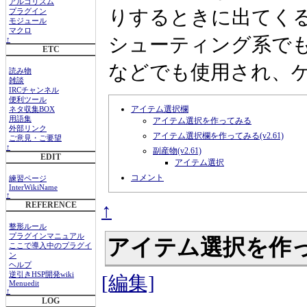
アルゴリズム
りするときに出てく
プラグイン
モジュール
マクロ
シューティング系で
↑
ETC
などでも使用され、
読み物
雑談
IRCチャンネル
便利ツール
アイテム選択欄
ネタ収集BOX
用語集
アイテム選択を作ってみる
外部リンク
アイテム選択欄を作ってみる(v2.61)
ご意見・ご要望
↑
副産物(v2.61)
EDIT
アイテム選択
コメント
練習ページ
InterWikiName
↑
↑
REFERENCE
整形ルール
プラグインマニュアル
アイテム選択を作
ここで導入中のプラグイ
ン
ヘルプ
逆引きHSP開発wiki
[編集]
Menuedit
↑
LOG