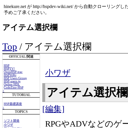
hinekure.net が http://hspdev-wiki.net
予めご了承ください。
アイテム選択欄
Top
/ アイテム選択欄
OFFICIAL/関連
HSP
HSPTV!
小ワザ
OpenHSP-trac
HSPWiKi
HSP Users Group
HSP-users.jp
Online HDL
CodeZine-HSP
アイテム選択
↑
TUTORIAL
HSP基礎講座
[編集]
↑
TOPICS
RPGやADVなどの
ソフト開発
小ワザ