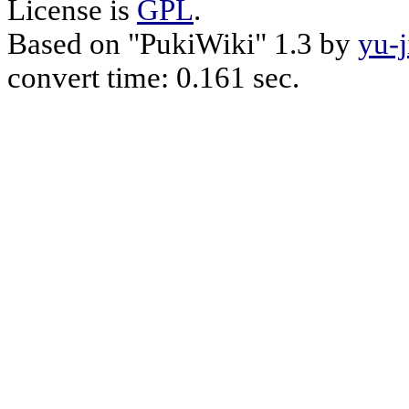
License is
GPL
.
Based on "PukiWiki" 1.3 by
yu-j
convert time: 0.161 sec.