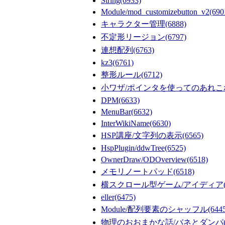
String
(6933)
Module/mod_customizebutton_v2
(690
キャラクター管理
(6888)
不定形リージョン
(6797)
連想配列
(6763)
kz3
(6761)
整形ルール
(6712)
小ワザ/ポインタを使ってのあれこ
DPM
(6633)
MenuBar
(6632)
InterWikiName
(6630)
HSP講座/文字列の表示
(6565)
HspPlugin/ddwTree
(6525)
OwnerDraw/ODOverview
(6518)
メモリノートパッド
(6518)
横スクロール型ゲーム/アイディア
eller
(6475)
Module/配列要素のシャッフル
(644
物理のおおまかな話/バネとダンパ