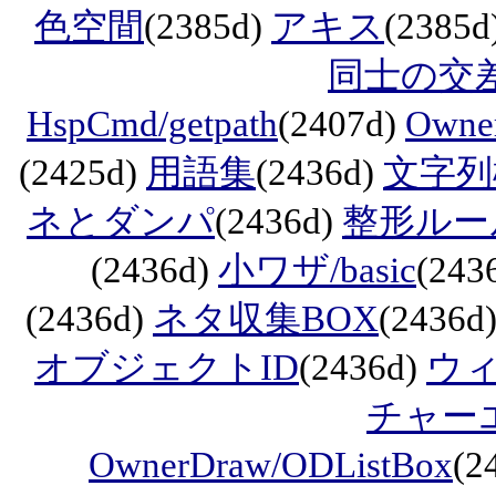
色空間
(2385d)
アキス
(2385d
同士の交
HspCmd/getpath
(2407d)
Owne
(2425d)
用語集
(2436d)
文字列
ネとダンパ
(2436d)
整形ルー
(2436d)
小ワザ/basic
(243
(2436d)
ネタ収集BOX
(2436d
オブジェクトID
(2436d)
ウ
チャー
OwnerDraw/ODListBox
(2