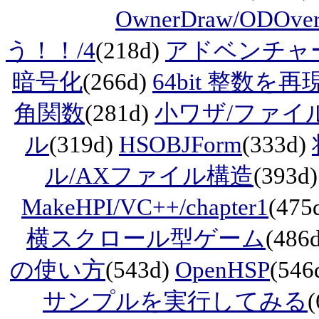
OwnerDraw/ODOver
う！！/4
(218d)
アドベンチャ
暗号化
(266d)
64bit 整数を再
角関数
(281d)
小ワザ/ファイ
ル
(319d)
HSOBJForm
(333d)
ル/AXファイル構造
(393d
MakeHPI/VC++/chapter1
(475
横スクロール型ゲーム
(486
の使い方
(543d)
OpenHSP
(546
サンプルを実行してみる