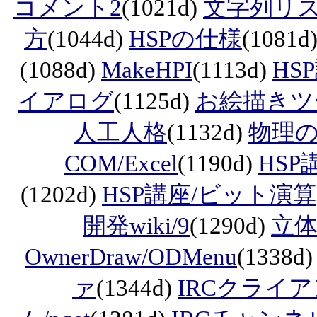
コメント2
(1021d)
文字列リ
方
(1044d)
HSPの仕様
(1081d
(1088d)
MakeHPI
(1113d)
HS
イアログ
(1125d)
お絵描きツ
人工人格
(1132d)
物理の
COM/Excel
(1190d)
HS
(1202d)
HSP講座/ビット演算
開発wiki/9
(1290d)
立
OwnerDraw/ODMenu
(1338d
ァ
(1344d)
IRCクライ