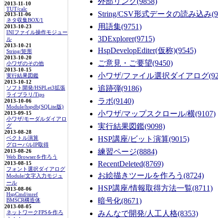
外部リンク
(9858)
2013-11-10
TUT/calc
String/CSV形式データの読み込み
(
2013-11-06
ネタ収集BOX/1
用語集
(9751)
2013-10-23
INIファイル操作モジュー
3DExplorer
(9715)
ル
2013-10-21
HspDevelopEditer(仮称)
(9545)
String/矩形
2013-10-20
ご意見・ご要望
(9450)
小ワザのその他
2013-10-15
小ワザ/ファイル選択ダイアログ
(9
実行結果図鑑
2013-10-12
追跡弾
(9186)
ソフト開発/HSPLet3拡張
ライブラリ/Tips
ラボ
(9140)
2013-10-06
Module/hspdb(SQLite版)
小ワザ/マップスクロール/横
(9107)
2013-09-15
小ワザ/モーダルダイアロ
実行結果図鑑
(9098)
グ
2013-08-28
HSP講座/ビット演算
(9015)
ベクトル演算
グローバルIP取得
練習ページ
(8884)
2013-08-26
Web Browserを作ろう
RecentDeleted
(8769)
2013-08-15
フォント選択ダイアログ
お絵描きツールを作ろう
(8724)
Module/文字入力モジュ
ール
HSP講座/情報取得方法一覧
(8711)
2013-08-06
HspCmd/mref
暗号化
(8671)
BMSCR構造体
2013-08-05
みんなで開発/人工人格
(8353)
ネットワークFPSを作ろ