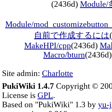
(2436d)
Modu
Module/mod_customizebutton
自前で作成するには
MakeHPI/cpp
(2436d)
Ma
Macro/bturn
(2436d
Site admin:
Charlotte
PukiWiki 1.4.7
Copyright © 20
License is
GPL
.
Based on "PukiWiki" 1.3 by
yu-j