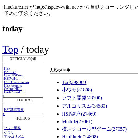
hinekure.net が http://hspdev-wiki.net
予めご了承ください。
today
Top
/ today
OFFICIAL/関連
HSP
人気の100件
HSPTV!
OpenHSP-trac
HSPWiKi
Top
(298999)
HSP Users Group
HSP-users.jp
Online HDL
小ワザ
(81808)
CodeZine-HSP
↑
ソフト開発
(48300)
TUTORIAL
アルゴリズム
(34580)
HSP基礎講座
HSP講座
(27469)
↑
TOPICS
Module
(27061)
ソフト開発
横スクロール型ゲーム
(27057)
小ワザ
HspPlugin
(24868)
アルゴリズム