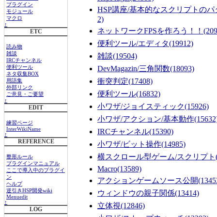
プラグイン
HSP講座/基本的なスクリプトのパ
モジュール
2)
マクロ
↑
ネットワークFPSを作ろう！！
(20
ETC
便利ツール/エディタ
(19912)
読み物
雑談
雑談
(19504)
IRCチャンネル
便利ツール
DevMagazin/三角関数
(18093)
ネタ収集BOX
衝突判定
(17408)
用語集
外部リンク
便利ツール
(16832)
ご意見・ご要望
↑
小ワザ/ジョイスティック
(15926)
EDIT
小ワザ/アクション/基本動作
(15632
練習ページ
InterWikiName
IRCチャンネル
(15390)
↑
REFERENCE
小ワザ/ビット操作
(14985)
横スクロール型ゲーム/スクリプト
整形ルール
プラグインマニュアル
Macro
(13589)
ここで導入中のプラグイ
ン
アクションゲームソース公開
(1345
ヘルプ
逆引きHSP開発wiki
ウィンドウの親子関係
(13414)
Menuedit
↑
立体視
(12846)
LOG