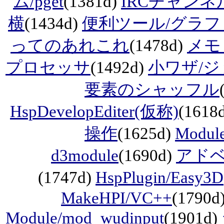
ム/pget
(1381d)
IRCチャンネ
横
(1434d)
便利ツール/グラ
ってのあれこれ
(1478d)
メモ
プロセッサ
(1492d)
小ワザ/
要素のシャッフル
HspDevelopEditer(仮称)
(1618
操作
(1625d)
Mod
d3module
(1690d)
アド
(1747d)
HspPlugin/Easy3D
MakeHPI/VC++
(1790d
Module/mod_wudinput
(1901d)