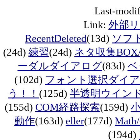
Last-modif
Link:
外部リ
RecentDeleted
(13d)
ソフ
(24d)
練習
(24d)
ネタ収集BOX/
ーダルダイアログ
(83d)
ベ
(102d)
フォント選択ダイ
う！！
(125d)
半透明ウイン
(155d)
COM経路探索
(159d)
動作
(163d)
eller
(177d)
Mat
(194d)