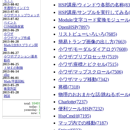
う！！
HSP講座/ウィンドウ各部の名称
(83
2013-08-02
半透明ウインドウ
HSP講座/サンプルを実行してみる
2013-07-05
小ワザ/ストップウォッチ
2013-07-02
Module/文字コード変換モジュール
ペイント
OpenHSP
(7897)
COM経路探索
2013-06-29
リストビューいろいろ
(7685)
小ワザ
小ワザ/マップ作成
簡易トランプ画像の出し方
(7663)
2013-06-28
Math/2次Bスプライン関
小ワザ/モーダルダイアログ
(7608)
数
2013-06-27
小ワザ/プリプロセッサ
(7519)
小ワザ/アクション/基本
動作
小ワザ/座標とピクセル
(7515)
2013-06-25
ＩＭＥの制御
小ワザ/マップスクロール
(7506)
2013-06-14
eller
2013-06-01
小ワザ/マップ移動
(7342)
Math/平面回転
2013-05-29
将棋
(7318)
衝突判定
2013-05-28
物理のおおまかな話/跳ねるボール
雑談
Charlotte
(7237)
total:
10401
today:
1
便利ツール/HSP
(7232)
yesterday:
1
now:
1
HspCmd/if
(7195)
マップ内での移動
(7187)