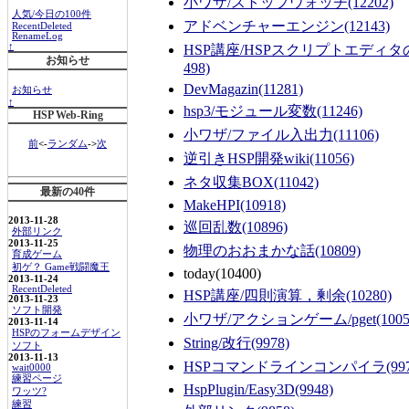
小ワザ/ストップウォッチ
(12202)
人気/今日の100件
アドベンチャーエンジン
(12143)
RecentDeleted
RenameLog
↑
HSP講座/HSPスクリプトエディ
お知らせ
498)
DevMagazin
(11281)
お知らせ
↑
hsp3/モジュール変数
(11246)
HSP Web-Ring
小ワザ/ファイル入出力
(11106)
前
<-
ランダム
->
次
逆引きHSP開発wiki
(11056)
ネタ収集BOX
(11042)
最新の40件
MakeHPI
(10918)
2013-11-28
巡回乱数
(10896)
外部リンク
2013-11-25
物理のおおまかな話
(10809)
育成ゲーム
初ゲ？ Game戦闘魔王
today
(10400)
2013-11-24
RecentDeleted
HSP講座/四則演算，剰余
(10280)
2013-11-23
ソフト開発
小ワザ/アクションゲーム/pget
(1005
2013-11-14
HSPのフォームデザイン
String/改行
(9978)
ソフト
2013-11-13
HSPコマンドラインコンパイラ
(99
wait0000
練習ページ
HspPlugin/Easy3D
(9948)
ワッツ?
練習