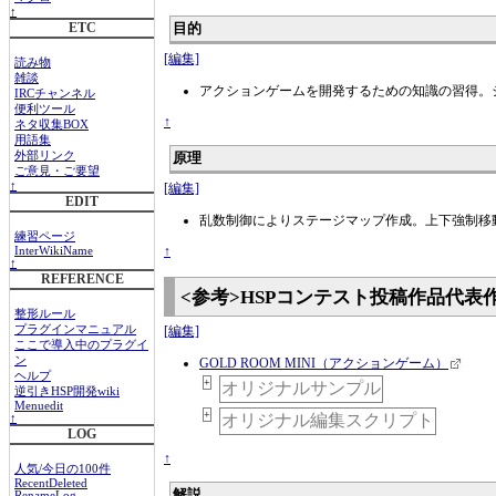
↑
目的
ETC
[編集]
読み物
雑談
アクションゲームを開発するための知識の習得。
IRCチャンネル
便利ツール
↑
ネタ収集BOX
用語集
外部リンク
原理
ご意見・ご要望
↑
[編集]
EDIT
乱数制御によりステージマップ作成。上下強制移
練習ページ
↑
InterWikiName
↑
REFERENCE
<参考>HSPコンテスト投稿作品代表
整形ルール
[編集]
プラグインマニュアル
ここで導入中のプラグイ
ン
GOLD ROOM MINI（アクションゲーム）
ヘルプ
+
オリジナルサンプル
逆引きHSP開発wiki
Menuedit
+
オリジナル編集スクリプト
↑
LOG
↑
人気/今日の100件
RecentDeleted
解説
RenameLog