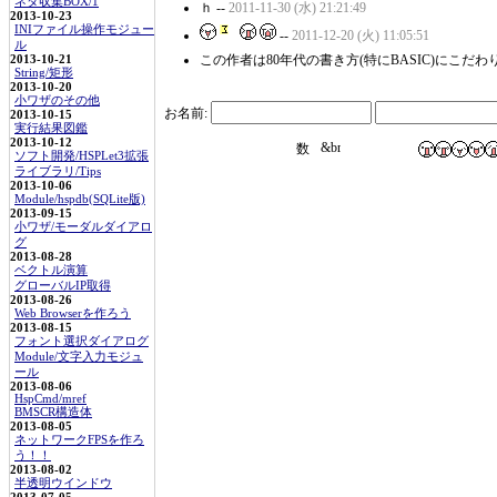
ネタ収集BOX/1
ｈ --
2011-11-30 (水) 21:21:49
2013-10-23
INIファイル操作モジュー
--
2011-12-20 (火) 11:05:51
ル
この作者は80年代の書き方(特にBASIC)にこだ
2013-10-21
String/矩形
2013-10-20
小ワザのその他
お名前:
2013-10-15
実行結果図鑑
2013-10-12
ソフト開発/HSPLet3拡張
ライブラリ/Tips
2013-10-06
Module/hspdb(SQLite版)
2013-09-15
小ワザ/モーダルダイアロ
グ
2013-08-28
ベクトル演算
グローバルIP取得
2013-08-26
Web Browserを作ろう
2013-08-15
フォント選択ダイアログ
Module/文字入力モジュ
ール
2013-08-06
HspCmd/mref
BMSCR構造体
2013-08-05
ネットワークFPSを作ろ
う！！
2013-08-02
半透明ウインドウ