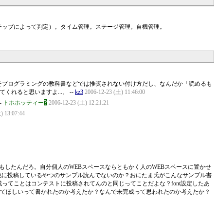
チップによって判定）。タイム管理。ステージ管理。自機管理。
そプログラミングの教科書などでは推奨されない付け方だし、なんだか「読めるも
くれると思いますよ...。 --
kz3
2006-12-23 (土) 11:46:00
?
-
トホホッティー
2006-12-23 (土) 12:21:21
) 13:07:44
でもしたんだろ。自分個人のWEBスペースならともかく人のWEBスペースに置かせ
他に投稿しているやつのサンプル読んでないのか？おにたま氏がこんなサンプル書
てことはコンテストに投稿されてんのと同じってことだよな？font設定したあ
書いてほしいって書かれたのか考えたか？なんで未完成って思われたのか考えたか？