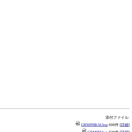
添付ファイル:
GRMINIKAI.hsp
698件
[
詳細
]