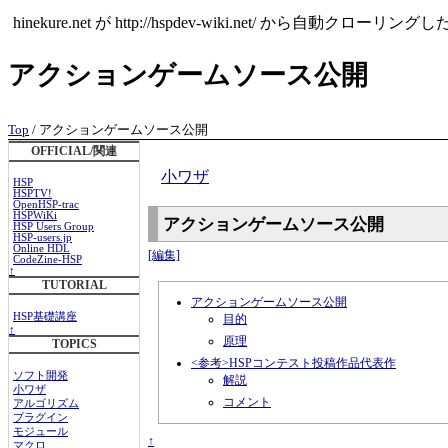
hinekure.net が http://hspdev-wiki.ne
アクションゲームソース公開
Top
/ アクションゲームソース公開
OFFICIAL/関連
小ワザ
HSP
HSPTV!
OpenHSP-trac
HSPWiKi
アクションゲームソース公開
HSP Users Group
HSP-users.jp
Online HDL
[編集]
CodeZine-HSP
↑
TUTORIAL
アクションゲームソース公開
HSP基礎講座
目的
↑
原理
TOPICS
<参考>HSPコンテスト投稿作品代表作
ソフト開発
解説
小ワザ
コメント
アルゴリズム
プラグイン
モジュール
↑
マクロ