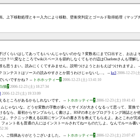
画。上下移動処理とキー入力により移動、壁衝突判定とゴールド取得処理（マップ
下げくらいはしてあってもいいんじゃないのかな？変数名にまで口出すと、おおよ
^;変なところでwikiスペースを節約しなくてもその辺はCharlotteさんも理解して
も思うまい。読みにくくてすみません。説明つけようとおもえばつけれますよ。 -
ンテストはソースの読みやすさとか競うわけじゃないし...。 --
kz3
2006-12-23 (土
?
いいですかね？ --
トホホッティー
2006-12-23 (土) 13:41:10
?
白狼
2006-12-23 (土) 18:27:34
3
2006-12-23 (土) 19:33:09
?
るところがあるかもしれないです。 --
トホホッティー
2006-12-23 (土) 19:41:43
ログラムじゃないな。どうせ変数の字数が多いとサイズが大きくなるって思って、置換
けるなら、最初からサンプルらしく書けよ。HSPの本とかプログラミング雑誌とか
だよ。テクニック教える以前にサンプルの書き方を教えてもらえよ。あとこれが完成っ
のかよ。フォント名も普通の人にはインストールされてねーものだしよ。なんでルール
52:36
?
。ご指摘ありがとうございました。 --
トホホッティー
2006-12-23 (土) 23:07:47