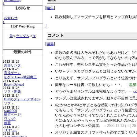
↑
[編集]
お知らせ
乱数制御してマップチップを描画とマップ自動描
お知らせ
↑
↑
HSP Web-Ring
コメント
前
<-
ランダム
->
次
[編集]
最新の40件
変数の命名法は人それぞれだからあれだけど、字
のなら読んでみろ」って気がしてならないのは私だけ？^
2013-11-28
これが昨年、秀和システム賞をとった作品だとは誰
外部リンク
2013-11-25
いや～ソースとプログラムとは別じゃないですか？コ
育成ゲーム
初ゲ？ Game戦闘魔王
とりあえず、サンプルプログラムという位置づけで
2013-11-24
簡単なルールは書いて欲しいかも・・・。 --
黒猫
RecentDeleted
2013-11-23
どうやらまだサンプルは未完成なようです。 --
kz
ソフト開発
2013-11-14
サンプルは完成されてますが。動きが不自然に思え
HSPのフォームデザイン
ソフト
aとかaaとかaaaとかまともな感覚で作れるプ
2013-11-13
てもらって『サンプルプログラム』という位置づ
wait0000
練習ページ
いてんのか？何ひとりでひねくれたことやってん
ワッツ?
とにclsなんかやっちゃってfontの意味あん
練習
たのむぜコンテスト受賞者。 --
2006-12-23 (土) 20:
2013-11-10
TUT/calc
オリジナル編集スクリプト作ったのでご覧ください
2013-11-06