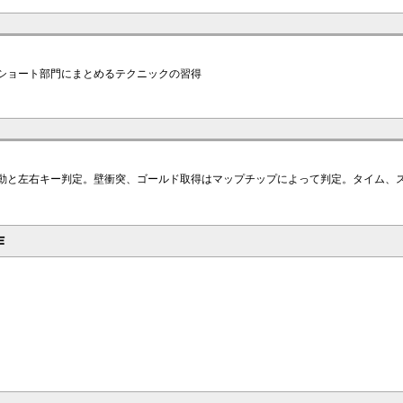
ショート部門にまとめるテクニックの習得
動と左右キー判定。壁衝突、ゴールド取得はマップチップによって判定。タイム、
作