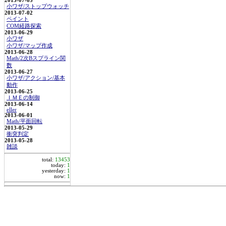
2013-07-05
小ワザ/ストップウォッチ
2013-07-02
ペイント
COM経路探索
2013-06-29
小ワザ
小ワザ/マップ作成
2013-06-28
Math/2次Bスプライン関
数
2013-06-27
小ワザ/アクション/基本
動作
2013-06-25
ＩＭＥの制御
2013-06-14
eller
2013-06-01
Math/平面回転
2013-05-29
衝突判定
2013-05-28
雑談
total:
13453
today:
1
yesterday:
1
now:
1