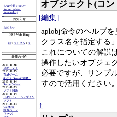
オブジェクト(コン
人気/今日の100件
RecentDeleted
RenameLog
[編集]
↑
お知らせ
お知らせ
aplobj命令のヘル
↑
HSP Web-Ring
クラス名を指定する
前
<-
ランダム
->
次
これについての解説
最新の40件
操作したいオブジェ
2013-11-28
外部リンク
必要ですが、サンプルのa
2013-11-25
育成ゲーム
初ゲ？ Game戦闘魔王
すので活用ください
2013-11-24
RecentDeleted
2013-11-23
ソフト開発
2013-11-14
HSPのフォームデザイン
ソフト
↑
2013-11-13
wait0000
練習ページ
ワッツ?