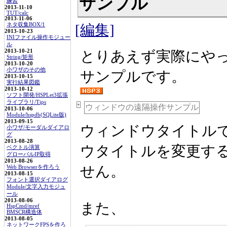
サンプル
練習
2013-11-10
TUT/calc
2013-11-06
ネタ収集BOX/1
[編集]
2013-10-23
INIファイル操作モジュー
ル
2013-10-21
とりあえず実際にや
String/矩形
2013-10-20
小ワザのその他
サンプルです。
2013-10-15
実行結果図鑑
2013-10-12
ソフト開発/HSPLet3拡張
ライブラリ/Tips
+
ウィンドウの遠隔操作サンプル
2013-10-06
Module/hspdb(SQLite版)
2013-09-15
ウィンドウタイトル
小ワザ/モーダルダイアロ
グ
2013-08-28
ウタイトルを変更す
ベクトル演算
グローバルIP取得
2013-08-26
せん。
Web Browserを作ろう
2013-08-15
フォント選択ダイアログ
Module/文字入力モジュ
ール
2013-08-06
また、
HspCmd/mref
BMSCR構造体
2013-08-05
ネットワークFPSを作ろ