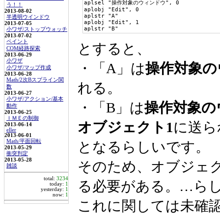
aplsel "操作対象のウィンドウ", 0

う！！
aplobj "Edit", 0

2013-08-02
aplstr "A"

半透明ウインドウ
aplobj "Edit", 1

2013-07-05
aplstr "B"
小ワザ/ストップウォッチ
2013-07-02
ペイント
とすると、
COM経路探索
2013-06-29
小ワザ
・「A」は
操作対象の
小ワザ/マップ作成
2013-06-28
Math/2次Bスプライン関
れる。
数
2013-06-27
小ワザ/アクション/基本
・「B」は
操作対象の
動作
2013-06-25
ＩＭＥの制御
オブジェクト1
に送ら
2013-06-14
eller
2013-06-01
Math/平面回転
となるらしいです。
2013-05-29
衝突判定
2013-05-28
そのため、オブジェ
雑談
total:
3234
る必要がある。…らしい
today:
1
yesterday:
1
now:
1
これに関しては未確