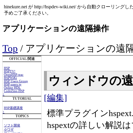
hinekure.net が http://hspdev-wiki.net
予めご了承ください。
アプリケーションの遠隔操作
Top
/ アプリケーションの遠
OFFICIAL/関連
HSP
HSPTV!
OpenHSP-trac
ウィンドウの
HSPWiKi
HSP Users Group
HSP-users.jp
Online HDL
CodeZine-HSP
↑
[編集]
TUTORIAL
HSP基礎講座
標準プラグインhspex
↑
TOPICS
hspextの詳しい解
ソフト開発
小ワザ