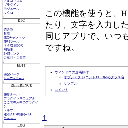
アルゴリズム
プラグイン
モジュール
この機能を使うと、H
マクロ
↑
ETC
たり、文字を入力し
読み物
同じアプリで、いつ
雑談
IRCチャンネル
便利ツール
ですね。
ネタ収集BOX
用語集
外部リンク
ご意見・ご要望
↑
EDIT
ウィンドウの遠隔操作
練習ページ
オブジェクト(コントロール)のクラス名
InterWikiName
↑
サンプル
REFERENCE
コメント
整形ルール
プラグインマニュアル
ここで導入中のプラグイ
ン
ヘルプ
↑
逆引きHSP開発wiki
Menuedit
↑
LOG