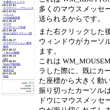
半透明ウインドウ
2013-07-05
多くのマウスメッセ
小ワザ/ストップウォッチ
2013-07-02
ペイント
送られるからです。
COM経路探索
2013-06-29
小ワザ
小ワザ/マップ作成
また右クリックした
2013-06-28
Math/2次Bスプライン関
数
ウィンドウがカーソ
2013-06-27
小ワザ/アクション/基本
動作
ます。
2013-06-25
ＩＭＥの制御
2013-06-14
これは WM_MOUS
eller
2013-06-01
Math/平面回転
2013-05-29
ラした際に、既にカーソ
衝突判定
2013-05-28
雑談
た座標から大きく動
total:
5015
today:
1
振り切ったカーソル
yesterday:
1
now:
1
ドウにマウスメッセ