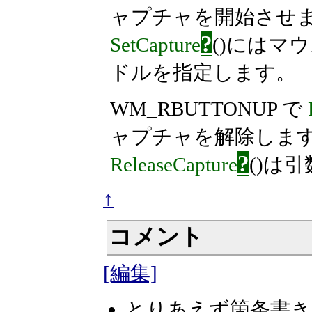
ャプチャを開始させ
?
SetCapture
()にはマ
ドルを指定します。
WM_RBUTTONUP で
ャプチャを解除しま
?
ReleaseCapture
()は
↑
コメント
[編集]
とりあえず箇条書きで