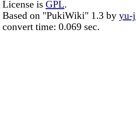
License is
GPL
.
Based on "PukiWiki" 1.3 by
yu-j
convert time: 0.069 sec.