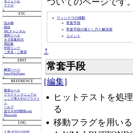
ついてのページです
モジュール
マクロ
↑
ETC
ウィンドウの移動
常套手段
読み物
雑談
常套手段の落とし穴と解決策
IRCチャンネル
コメント
便利ツール
ネタ収集BOX
用語集
↑
外部リンク
ご意見・ご要望
↑
EDIT
常套手段
練習ページ
InterWikiName
↑
[編集]
REFERENCE
整形ルール
ヒットテストを処
プラグインマニュアル
ここで導入中のプラグイ
ン
る
ヘルプ
逆引きHSP開発wiki
Menuedit
↑
移動フラグを用いる
LOG
人気/今日の100件