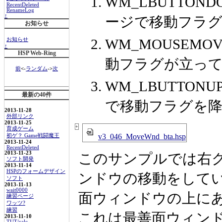
WM_LBUTTO
RecentDeleted
RenameLog
↑
ージで移動フラ
お知らせ
WM_MOUSEM
お知らせ
↑
HSP Web-Ring
動フラグが立っ
前
<-
ランダム
->
次
WM_LBUTTO
最新の40件
で移動フラグを
2013-11-28
外部リンク
2013-11-25
+
育成ゲーム
v3_046_MoveWnd_bta.hsp
初ゲ？ Game戦闘魔王
2013-11-24
RecentDeleted
2013-11-23
このサンプルでは右
ソフト開発
2013-11-14
HSPのフォームデザイン
ンドウの移動をして
ソフト
2013-11-13
wait0000
面ウィンドウの上に
練習ページ
ワッツ?
練習
これは最善面ウィンドウ
2013-11-10
TUT/calc