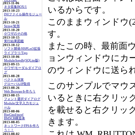
2013-11-06
いるからです。
ネタ収集BOX/1
2013-10-23
INIファイル操作モジュー
ル
このままウィンドウ(
2013-10-21
String/矩形
2013-10-20
す。
小ワザのその他
2013-10-15
実行結果図鑑
またこの時、最前面
2013-10-12
ソフト開発/HSPLet3拡張
ライブラリ/Tips
ョンウィンドウにカーソ
2013-10-06
Module/hspdb(SQLite版)
2013-09-15
のウィンドウに送ら
小ワザ/モーダルダイアロ
グ
2013-08-28
ベクトル演算
このサンプルでマウス
グローバルIP取得
2013-08-26
Web Browserを作ろう
いるときに右クリック
2013-08-15
フォント選択ダイアログ
Module/文字入力モジュ
を載せると右クリッ
ール
2013-08-06
HspCmd/mref
BMSCR構造体
きます。
2013-08-05
ネットワークFPSを作ろ
う！！
これは WM_RBUT
2013-08-02