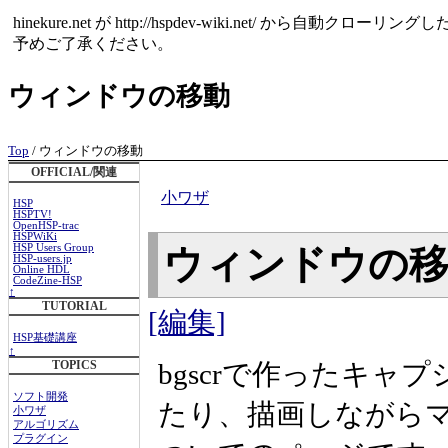
hinekure.net が http://hspdev-wiki.net
予めご了承ください。
ウィンドウの移動
Top
/ ウィンドウの移動
OFFICIAL/関連
小ワザ
HSP
HSPTV!
OpenHSP-trac
HSPWiKi
HSP Users Group
ウィンドウの
HSP-users.jp
Online HDL
CodeZine-HSP
↑
TUTORIAL
[編集]
HSP基礎講座
↑
bgscrで作ったキ
TOPICS
ソフト開発
たり、描画しながらマ
小ワザ
アルゴリズム
プラグイン