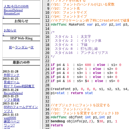
7
//フォントを作成する
8
//p1: フォントのハンドルがはいる変数
人気/今日の100件
9
//p2: フォント名
RecentDeleted
10
//p3: フォントサイズ
RenameLog
11
//p4: フォントタイプ
↑
12
//※アプリケーション終了時にCreateFontで
お知らせ
13
#deffunc
 MakeFont 
var
 p1,
str
 p2,
int
 p3
14
お知らせ
15
/*
↑
16
  スタイル 1  : 太文字
HSP Web-Ring
17
  スタイル 2  : イタリック体
18
  スタイル 4  : 下線
前
<-
ランダム
->
次
19
  スタイル 8  : 打ち消し線
20
  スタイル16  : アンチエイリアス
21
*/
22
最新の40件
23
if
 p4 & 
1
  : s1= 
600
 : 
else
 : s1= 
0
24
if
 p4 & 
2
  : s2= 
1
 : 
else
 : s2= 
0
2013-11-28
25
if
 p4 & 
4
  : s3= 
1
 : 
else
 : s3= 
0
外部リンク
26
if
 p4 & 
8
  : s4= 
1
 : 
else
 : s4= 
0
2013-11-25
27
if
 p4 & 
16
 : s5= $
4
 : 
else
 : s5= 
0
育成ゲーム
28
初ゲ？ Game戦闘魔王
29
CreateFont p3, 
0
, 
0
, 
0
, s1, s2, s3, s4
2013-11-24
30
p1=
stat
 : 
return
stat
RecentDeleted
2013-11-23
31
ソフト開発
32
2013-11-14
33
//オブジェクトにフォントを設定する
HSPのフォームデザイン
34
//p1: フォントハンドル
ソフト
35
//p2: フォントを変更するオブジェクトID
2013-11-13
36
#deffunc
 objfont 
int
 p1,
int
 p2
wait0000
37
Sendmsg
 objinfo(p2,
2
), $
30
, p1, 
1
練習ページ
38
return
ワッツ?