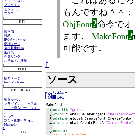
アルゴリズム
プラグイン
もんですね＾＾；
モジュール
マクロ
↑
?
ObjFont
命令でオ
ETC
読み物
?
ます。
MakeFont
雑談
IRCチャンネル
便利ツール
可能です。
ネタ収集BOX
用語集
外部リンク
↑
ご意見・ご要望
↑
EDIT
ソース
練習ページ
InterWikiName
↑
REFERENCE
[編集]
整形ルール
プラグインマニュアル
MakeFont
ここで導入中のプラグイ
1
#uselib
"gdi32"
ン
2
#func
 global DeleteObject 
"DeleteObjec
ヘルプ
3
#define
 global CreateFont CreateFontA
逆引きHSP開発wiki
4
#func
 global CreateFontA 
"CreateFontA"
Menuedit
5
↑
6
#module
LOG