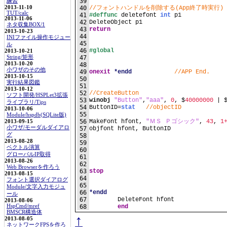
39
練習
2013-11-10
40
//フォントハンドルを削除する(App終了時実行)
TUT/calc
41
#deffunc
 deletefont 
int
 p1
2013-11-06
42
DeleteObject p1
ネタ収集BOX/1
43
return
2013-10-23
44
INIファイル操作モジュー
45
ル
46
#global
2013-10-21
String/矩形
47
2013-10-20
48
小ワザのその他
49
onexit
*endd
//APP End.
2013-10-15
50
実行結果図鑑
51
2013-10-12
52
//CreateButton
ソフト開発/HSPLet3拡張
53
winobj
"Button"
,
"aaa"
, 
0
, $
40000000
 | 
ライブラリ/Tips
54
ButtonID=
stat
//objectID
2013-10-06
55
Module/hspdb(SQLite版)
56
MakeFont hfont, 
"ＭＳ Ｐゴシック"
, 
43
, 
1
2013-09-15
小ワザ/モーダルダイアロ
57
objfont hfont, ButtonID	
グ
58
2013-08-28
59
ベクトル演算
60
グローバルIP取得
61
2013-08-26
62
Web Browserを作ろう
63
stop
2013-08-15
64
フォント選択ダイアログ
65
Module/文字入力モジュ
66
*endd
ール
67
	DeleteFont hfont
2013-08-06
HspCmd/mref
68
end
BMSCR構造体
↑
2013-08-05
ネットワークFPSを作ろ