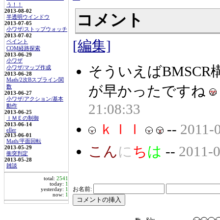
う！！
2013-08-02
コメント
半透明ウインドウ
2013-07-05
小ワザ/ストップウォッチ
2013-07-02
[編集]
ペイント
COM経路探索
2013-06-29
小ワザ
そういえばBMSC
小ワザ/マップ作成
2013-06-28
Math/2次Bスプライン関
が早かったですね
数
2013-06-27
小ワザ/アクション/基本
21:08:33
動作
2013-06-25
ＩＭＥの制御
ｋｌｌ
--
2011-0
2013-06-14
eller
2013-06-01
Math/平面回転
こん
に
ち
は
--
2011-0
2013-05-29
衝突判定
2013-05-28
雑談
total:
2541
today:
1
お名前:
yesterday:
1
now:
1