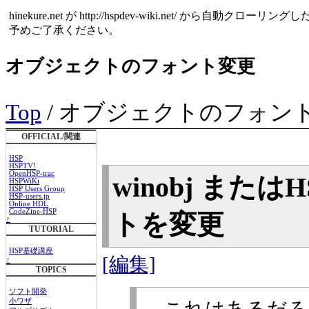
hinekure.net が http://hspdev-wiki.net
予めご了承ください。
オブジェクトのフォント変更
Top
/ オブジェクトのフォン
OFFICIAL/関連
HSP
HSPTV!
OpenHSP-trac
winobj ま
HSPWiKi
HSP Users Group
HSP-users.jp
Online HDL
CodeZine-HSP
トを変更
↑
TUTORIAL
HSP基礎講座
[編集]
↑
TOPICS
ソフト開発
小ワザ
これはあるだろ