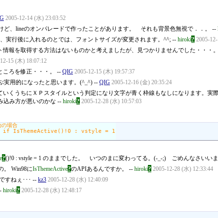
IG
2005-12-14 (水) 23:03:52
ど、lineのオンパレードで作ったことがあります。 それも背景色無視で．．。 --
?
るのと、実行後に入れるのとでは、フォントサイズが変更されます。^^; --
hiroki
2005-12-
ント情報を取得する方法はないものかと考えましたが、見つかりませんでした・・・。 
12-15 (木) 18:07:12
ころを修正・・・。 --
QIG
2005-12-15 (木) 19:57:37
用的になったと思います。(^_^) --
QIG
2005-12-16 (金) 20:35:24
使っていくうちにＸＰスタイルという判定になり文字が青く枠線もなしになります。
?
み込み方が悪いのかな --
hiroki
2005-12-28 (水) 10:57:03
?
e
()!0 : vstyle = 1 のままでした。 いつのまに変わってる。(-_-;) ごめんなさ
?
?
 Win98に
IsThemeActive
のAPIあるんですか。 --
hiroki
2005-12-28 (水) 12:33:44
い様ですねぇ･･･ --
kz3
2005-12-28 (水) 12:40:09
?
-
hiroki
2005-12-28 (水) 12:48:17