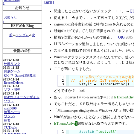
[編集]
↑
お知らせ
間違ったことかいてないかチェック・・・。 --
Q
使える！ 今まで．．．って言っても２度だけだけ
お知らせ
↑
exgroupbox命令実行の前に枠内にmesを入れ
HSP Web-Ring
既知のバグです。(^^; 現在選択されているフォ
前
<-
ランダム
->
次
描画Y位置がおかしかったので修正。 --
QIG
2005-
LUNAバージョン追加しました。ついでに細かいと
スタイルを自動で判別するようにしました。だいぶ実
最新の40件
Windowsクラッシックスタイルなんですが、
2013-11-28
にしなければなりません。どうして．．．(;_;) 組
外部リンク
2013-11-25
ここが気になりました。
育成ゲーム
初ゲ？ Game戦闘魔王
  1

2013-11-24
  2

RecentDeleted
    vstyle = IsThemeActive()
2013-11-23
ソフト開発
どうですか？ -- kz3
2013-11-14
あっ、if osver(1)>=5 & osver(2)>=1 : if
IsThemeActiv
HSPのフォームデザイン
ソフト
でもこれだと、ＸＰ以外はエラー出るんじゃないの。
2013-11-13
wait0000
「Minimum operating systems Windows XP 」無
練習ページ
ワッツ?
Win98が無いからいまとなっては試しようがない -
練習
?
IsThemeActive
関数がないOSでも大丈夫です。
2013-11-10
TUT/calc
2013-11-06
  1

#uselib
"test.dll"