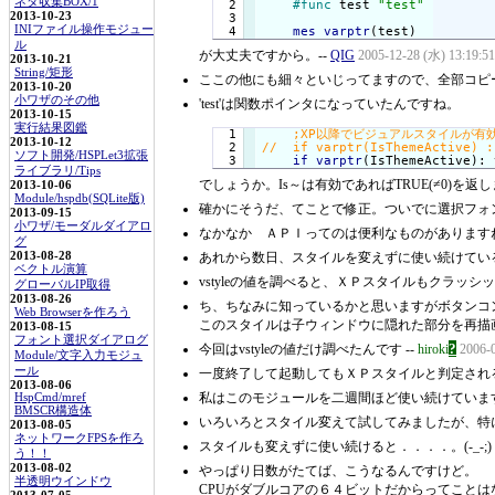
ネタ収集BOX/1
  2

#func
 test 
"test"
2013-10-23
  3

INIファイル操作モジュー
mes
varptr
(test)
ル
が大丈夫ですから。--
QIG
2005-12-28 (水) 13:19:51
2013-10-21
String/矩形
ここの他にも細々といじってますので、全部コピー
2013-10-20
小ワザのその他
'test'は関数ポインタになっていたんですね。
2013-10-15
実行結果図鑑
  1

2013-10-12
  2

ソフト開発/HSPLet3拡張
if
varptr
(IsThemeActive): 
ライブラリ/Tips
でしょうか。Is～は有効であればTRUE(≠0)を返
2013-10-06
Module/hspdb(SQLite版)
確かにそうだ、てことで修正。ついでに選択フォン
2013-09-15
小ワザ/モーダルダイアロ
なかなか ＡＰＩってのは便利なものがありますね
グ
2013-08-28
あれから数日、スタイルを変えずに使い続けている
ベクトル演算
vstyleの値を調べると、ＸＰスタイルもクラッ
グローバルIP取得
2013-08-26
ち、ちなみに知っているかと思いますがボタンコントロー
Web Browserを作ろう
このスタイルは子ウィンドウに隠れた部分を再描画
2013-08-15
フォント選択ダイアログ
?
今回はvstyleの値だけ調べたんです --
hiroki
2006-
Module/文字入力モジュ
ール
一度終了して起動してもＸＰスタイルと判定される 
2013-08-06
私はこのモジュールを二週間ほど使い続けています
HspCmd/mref
BMSCR構造体
いろいろとスタイル変えて試してみましたが、特に
2013-08-05
ネットワークFPSを作ろ
スタイルも変えずに使い続けると．．．．。(-_-;) 
う！！
2013-08-02
やっぱり日数がたてば、こうなるんですけど。
半透明ウインドウ
CPUがダブルコアの６４ビットだからってことはないですよ