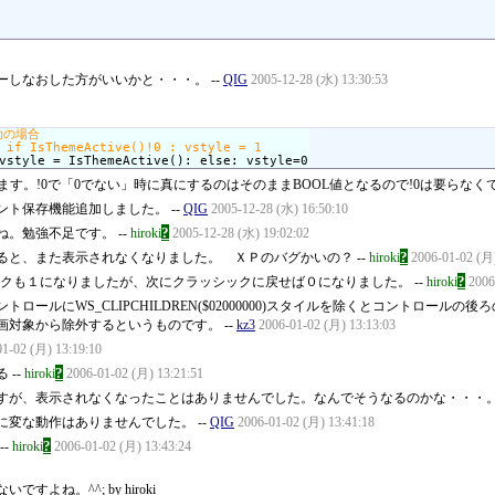
しなおした方がいいかと・・・。 --
QIG
2005-12-28 (水) 13:30:53
vstyle = IsThemeActive(): else: vstyle=0
します。!0で「0でない」時に真にするのはそのままBOOL値となるので!0は要らなくてもい
ト保存機能追加しました。 --
QIG
2005-12-28 (水) 16:50:10
?
。勉強不足です。 --
hiroki
2005-12-28 (水) 19:02:02
?
と、また表示されなくなりました。 ＸＰのバグかいの？ --
hiroki
2006-01-02 (月)
?
シックも１になりましたが、次にクラッシックに戻せば０になりました。 --
hiroki
2006
ルにWS_CLIPCHILDREN($02000000)スタイルを除くとコントロールの後ろ
対象から除外するというものです。 --
kz3
2006-01-02 (月) 13:13:03
01-02 (月) 13:19:10
?
--
hiroki
2006-01-02 (月) 13:21:51
が、表示されなくなったことはありませんでした。なんでそうなるのかな・・・。 
変な動作はありませんでした。 --
QIG
2006-01-02 (月) 13:41:18
?
--
hiroki
2006-01-02 (月) 13:43:24
ね。^^; by hiroki