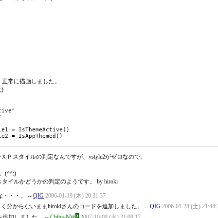
、正常に描画しました。
)
でＸＰスタイルの判定なんですが、vstyle2がゼロなので、
^^;)
スタイルかどうかの判定のようです。 by hiroki
・・・。 --
QIG
2006-01-19 (木) 20:31:37
く分からないままhirokiさんのコードを追加しました。 --
QIG
2006-01-28 (土) 21:44:
?
を追加しました。 --
Chiba-NW
2007-10-09 (火) 21:09:17