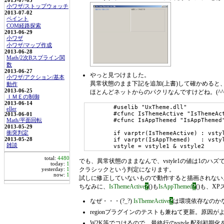
2013-07-05
小ワザ/ストップウォッチ
2013-07-02
ペイント
COM経路探索
2013-06-29
小ワザ
小ワザ/マップ作成
2013-06-28
Math/2次Bスプライン関
数
2013-06-27
やっと見つけました。
小ワザ/アクション/基本
異常状態のまま下記を追加(上書)して確かめると
動作
2013-06-25
ほとんどネットからのパクリなんですけどね。(^^;
ＩＭＥの制御
2013-06-14
	#uselib "UxTheme.dll"

eller
	#cfunc IsThemeActive "IsThemeActive"

2013-06-01
	#cfunc IsAppThemed "IsAppThemed"

Math/平面回転
2013-05-29
衝突判定
	if varptr(IsThemeActive) : vstyle1 = IsThemeActive()

2013-05-28
	if varptr(IsAppThemed)   : vstyle2 = IsAppThemed()

雑談
	vstyle = vstyle1 & vstyle2
total:
4480
でも、異常状態のままなんで、vstyle1の値は1のハズ
today:
1
クラシックという判定になります。
yesterday:
1
now:
1
試しに修正していないもので動作すると描画されない。(
?
?
ちなみに、
IsThemeActive
()も
IsAppThemed
()も、XP
?
なぜ・・・(?_?)
IsThemeActive
は環境依存なのかな
regionプラグインのテストも兼ねて更新。原因がよ
W2K等でコけるので、最終行のvstyle 配列初期化