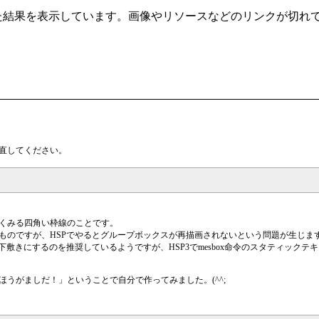
t/ から自動クローリングした結果を表示しています。画像やリソースなどのリ
直してください。
くみる四角い枠線のことです。
ものですが、HSPでやるとグループボックスが再描画されないという問題が生じま
きにするのを推奨しているようですが、HSP3でmesbox命令のスタティックテキスト
うがましだ！」ということで自分で作ってみました。(^^;