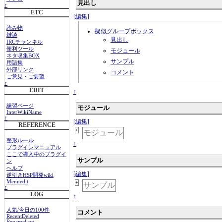
見出し
↑
ETC
[編集]
読み物
擬似グループボックス
雑談
見出し
IRCチャンネル
便利ツール
モジュール
ネタ収集BOX
サンプル
用語集
外部リンク
コメント
ご意見・ご要望
↑
EDIT
↑
練習ページ
モジュール
InterWikiName
↑
[編集]
REFERENCE
+
モジュール
整形ルール
↑
プラグインマニュアル
ここで導入中のプラグイ
サンプル
ン
ヘルプ
[編集]
逆引きHSP開発wiki
Menuedit
+
サンプル
↑
LOG
↑
人気/今日の100件
コメント
RecentDeleted
RenameLog