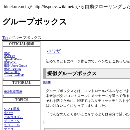
hinekure.net が http://hspdev-wiki.ne
グループボックス
Top
/ グループボックス
OFFICIAL/関連
小ワザ
HSP
HSPTV!
OpenHSP-trac
初めてまともにページ作るので、ヘンなとこあったら
HSPWiKi
HSP Users Group
HSP-users.jp
Online HDL
擬似グループボックス
CodeZine-HSP
↑
[編集]
TUTORIAL
グループボックスとは、コントロールパネルなどでよ
HSP基礎講座
本来はボタンコントロールにメッセージを送って作る
↑
TOPICS
それを防ぐために、HSPではスタティックテキストを下敷
ばいけないようになってしまいました。
ソフト開発
小ワザ
「そんなめんどくさいことをするよりは自分で描いたほ
アルゴリズム
プラグイン
↑
モジュール
マクロ