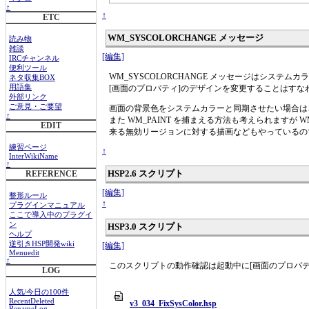
↑
↑
ETC
WM_SYSCOLORCHANGE メッセージ
読み物
雑談
[編集]
IRCチャンネル
便利ツール
WM_SYSCOLORCHANGE メッセージはシステ
ネタ収集BOX
[画面のプロパティ]のデザインを変更することはす
用語集
外部リンク
ご意見・ご要望
画面の背景色をシステムカラーと同期させたい場合は
↑
また WM_PAINT を捕まえる方法も考えられますが 
EDIT
来る無効リージョンに対する描画などもやっているので、 
練習ページ
↑
InterWikiName
↑
HSP2.6 スクリプト
REFERENCE
[編集]
整形ルール
↑
プラグインマニュアル
ここで導入中のプラグイ
ン
HSP3.0 スクリプト
ヘルプ
逆引きHSP開発wiki
[編集]
Menuedit
↑
このスクリプトの動作確認は起動中に[画面のプロパテ
LOG
人気/今日の100件
RecentDeleted
v3_034_FixSysColor.hsp
RenameLog