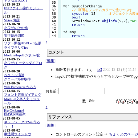
ネタ収集BOX/1
 35

2013-10-23
 36

*On_SysColorChange

INIファイル操作モジュー
 37

ル
 38

syscolor
 15    
2013-10-21
 39

boxf
String/矩形
 40

    SetWindowText 
objinfo
(5,2),
"WM
2013-10-20
 41

return
小ワザのその他
 42

 43

*dummy

2013-10-15
return
実行結果図鑑
2013-10-12
↑
ソフト開発/HSPLet3拡張
ライブラリ/Tips
2013-10-06
コメント
Module/hspdb(SQLite版)
2013-09-15
[編集]
小ワザ/モーダルダイアロ
グ
歯医者行きます。（ぇ --
kz3
2005-12-12 (月) 11:14:
2013-08-28
ベクトル演算
hsp2.61で標準機能でやろうとするとループ中で
グローバルIP取得
2013-08-26
Web Browserを作ろう
お名前:
2013-08-15
フォント選択ダイアログ
Module/文字入力モジュ
ール
↑
2013-08-06
HspCmd/mref
BMSCR構造体
リファレンス
2013-08-05
ネットワークFPSを作ろ
[編集]
う！！
2013-08-02
コントロールのフォント設定 ->
ちょくとのペー
半透明ウインドウ