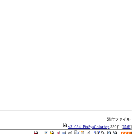
添付ファイル:
v3_034_FixSysColor.hsp
330件
[
詳細
]