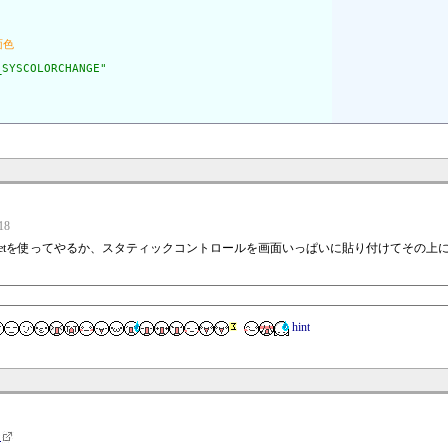
_SYSCOLORCHANGE"
18
pgetを使ってやるか、スタティックコントロールを画面いっぱいに貼り付けてその上にコ
ジ