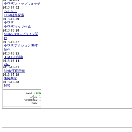
2013-07-05
小ワザ/ストップウォッチ
2013-07-02
ペイント
COM経路探索
2013-06-29
小ワザ
小ワザ/マップ作成
2013-06-28
Math/2次Bスプライン関
数
2013-06-27
小ワザ/アクション/基本
動作
2013-06-25
ＩＭＥの制御
2013-06-14
eller
2013-06-01
Math/平面回転
2013-05-29
衝突判定
2013-05-28
雑談
total:
2406
today:
1
yesterday:
1
now:
1