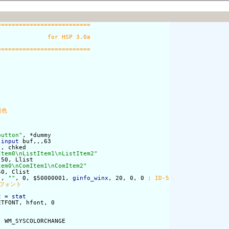
button"
, *dummy

 
input
 buf,,,63

"
, chked

Item0\nListItem1\nListItem2"
50, Llist

tem0\nComItem1\nComItem2"
0, Clist

"
, 
""
, 0, $50000001, 
ginfo_winx
, 20, 0, 0 
t = 
stat
TFONT, hfont, 0

 WM_SYSCOLORCHANGE
