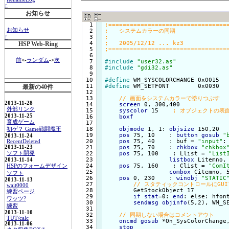
↑
お知らせ
  1

お知らせ
  2

  3

↑
  4

HSP Web-Ring
  5

  6

前
<-
ランダム
->
次
  7

#include
"user32.as"
  8

#include
"gdi32.as"
  9

 10

#define
 11

#define
 WM_SETFONT        0x0030

最新の40件
 12

 13

2013-11-28
 14

screen
 0, 300,400

外部リンク
 15

syscolor
 15    
2013-11-25
 16

boxf
育成ゲーム
 17

 18

objmode
 1, 1: 
objsize
 150,20

初ゲ？ Game戦闘魔王
 19

pos
 75, 10    : 
button
gosub
"
2013-11-24
 20

pos
 75, 40    : buf = 
"input"
:
RecentDeleted
 21

pos
 75, 70    : 
chkbox
"chkbox
2013-11-23
 22

pos
 75, 100    : Llist = 
"List
ソフト開発
 23

listbox
 Litemno, 
2013-11-14
 24

pos
 75, 160    : Clist = 
"ComI
HSPのフォームデザイン
 25

combox
 Citemno, 5
ソフト
 26

pos
 0, 230    : 
winobj
"STATIC
2013-11-13
 27

wait0000
 28

        GetStockObject 17

練習ページ
 29

if
stat
=0: 
end
: else: hfon
ワッツ?
 30

sendmsg
objinfo
(5,2), WM_SE
練習
 31

2013-11-10
 32

TUT/calc
 33

oncmd
gosub
 *On_SysColorChange,
2013-11-06
 34

stop