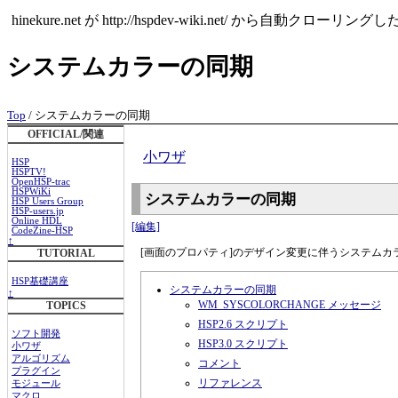
hinekure.net が http://hspdev-wiki.ne
システムカラーの同期
Top
/ システムカラーの同期
OFFICIAL/関連
小ワザ
HSP
HSPTV!
OpenHSP-trac
HSPWiKi
システムカラーの同期
HSP Users Group
HSP-users.jp
Online HDL
[編集]
CodeZine-HSP
↑
[画面のプロパティ]のデザイン変更に伴うシステムカ
TUTORIAL
HSP基礎講座
システムカラーの同期
↑
WM_SYSCOLORCHANGE メッセージ
TOPICS
HSP2.6 スクリプト
ソフト開発
HSP3.0 スクリプト
小ワザ
アルゴリズム
コメント
プラグイン
リファレンス
モジュール
マクロ