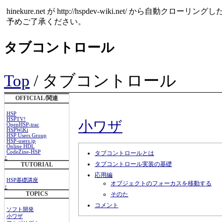
hinekure.net が http://hspdev-wiki.net
予めご了承ください。
タブコントロール
Top
/ タブコントロール
OFFICIAL/関連
HSP
HSPTV!
小ワザ
OpenHSP-trac
HSPWiKi
HSP Users Group
HSP-users.jp
Online HDL
CodeZine-HSP
タブコントロールとは
↑
タブコントロール実装の基礎
TUTORIAL
応用編
HSP基礎講座
オブジェクトのフォーカスを移動する
↑
TOPICS
そのた
コメント
ソフト開発
小ワザ