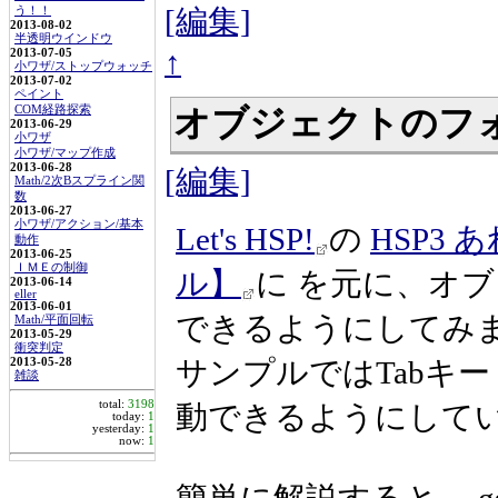
[編集]
う！！
2013-08-02
半透明ウインドウ
↑
2013-07-05
小ワザ/ストップウォッチ
2013-07-02
ペイント
オブジェクトのフ
COM経路探索
2013-06-29
小ワザ
小ワザ/マップ作成
2013-06-28
[編集]
Math/2次Bスプライン関
数
2013-06-27
小ワザ/アクション/基本
Let's HSP!
の
HSP3
動作
2013-06-25
ＩＭＥの制御
ル】
に を元に、オ
2013-06-14
eller
2013-06-01
できるようにしてみ
Math/平面回転
2013-05-29
衝突判定
サンプルではTabキー 
2013-05-28
雑談
total:
3198
動できるようにして
today:
1
yesterday:
1
now:
1
簡単に解説すると、 