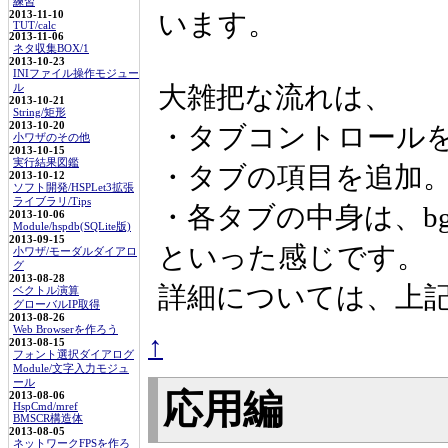
練習
います。
2013-11-10
TUT/calc
2013-11-06
ネタ収集BOX/1
2013-10-23
INIファイル操作モジュー
大雑把な流れは、
ル
2013-10-21
String/矩形
2013-10-20
・タブコントロール
小ワザのその他
2013-10-15
実行結果図鑑
・タブの項目を追加
2013-10-12
ソフト開発/HSPLet3拡張
ライブラリ/Tips
・各タブの中身は、b
2013-10-06
Module/hspdb(SQLite版)
2013-09-15
といった感じです。
小ワザ/モーダルダイアロ
グ
2013-08-28
詳細については、上
ベクトル演算
グローバルIP取得
2013-08-26
Web Browserを作ろう
↑
2013-08-15
フォント選択ダイアログ
Module/文字入力モジュ
ール
応用編
2013-08-06
HspCmd/mref
BMSCR構造体
2013-08-05
ネットワークFPSを作ろ