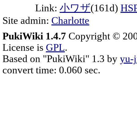
Link:
小ワザ
(161d)
H
Site admin:
Charlotte
PukiWiki 1.4.7
Copyright © 20
License is
GPL
.
Based on "PukiWiki" 1.3 by
yu-j
convert time: 0.060 sec.