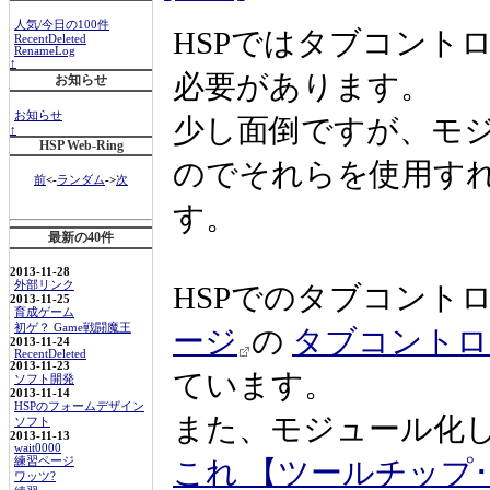
人気/今日の100件
HSPではタブコントロ
RecentDeleted
RenameLog
↑
必要があります。
お知らせ
お知らせ
少し面倒ですが、モ
↑
HSP Web-Ring
のでそれらを使用す
前
<-
ランダム
->
次
す。
最新の40件
2013-11-28
外部リンク
HSPでのタブコント
2013-11-25
育成ゲーム
初ゲ？ Game戦闘魔王
ージ
の
タブコントロ
2013-11-24
RecentDeleted
2013-11-23
ています。
ソフト開発
2013-11-14
HSPのフォームデザイン
また、モジュール化
ソフト
2013-11-13
wait0000
練習ページ
これ 【ツールチップ
ワッツ?