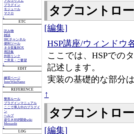
アルゴリズム
プラグイン
タブコントロ
モジュール
マクロ
↑
ETC
[編集]
読み物
雑談
IRCチャンネル
HSP講座/ウィンドウ
便利ツール
ネタ収集BOX
用語集
ここでは、HSPでの
外部リンク
ご意見・ご要望
記述します。
↑
EDIT
実装の基礎的な部分
練習ページ
InterWikiName
↑
REFERENCE
↑
整形ルール
プラグインマニュアル
ここで導入中のプラグイ
タブコントロ
ン
ヘルプ
逆引きHSP開発wiki
Menuedit
[編集]
↑
LOG