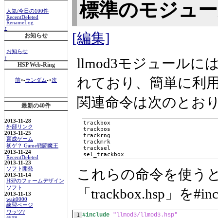
標準のモジュ
人気/今日の100件
RecentDeleted
RenameLog
↑
[編集]
お知らせ
お知らせ
↑
llmod3モジュー
HSP Web-Ring
れており、簡単に利
前
<-
ランダム
->
次
関連命令は次のとお
最新の40件
2013-11-28
trackbox

外部リンク
trackpos

2013-11-25
trackrng

育成ゲーム
trackmrk

初ゲ？ Game戦闘魔王
tracksel

2013-11-24
sel_trackbox
RecentDeleted
2013-11-23
ソフト開発
これらの命令を使うときは
2013-11-14
HSPのフォームデザイン
ソフト
「trackbox.hsp」
2013-11-13
wait0000
練習ページ
ワッツ?
1
#include
"llmod3/llmod3.hsp"