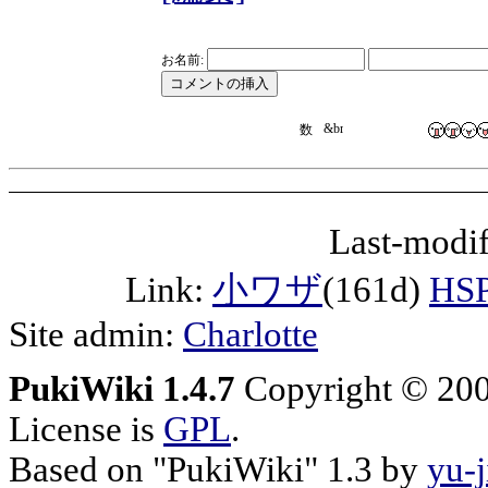
お名前:
Last-modif
Link:
小ワザ
(161d)
H
Site admin:
Charlotte
PukiWiki 1.4.7
Copyright © 20
License is
GPL
.
Based on "PukiWiki" 1.3 by
yu-j