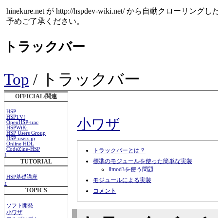
hinekure.net が http://hspdev-wiki.net
予めご了承ください。
トラックバー
Top
/ トラックバー
OFFICIAL/関連
HSP
HSPTV!
小ワザ
OpenHSP-trac
HSPWiKi
HSP Users Group
HSP-users.jp
Online HDL
CodeZine-HSP
トラックバーとは？
↑
標準のモジュールを使った簡単な実装
TUTORIAL
llmod3を使う問題
HSP基礎講座
モジュールによる実装
↑
TOPICS
コメント
ソフト開発
小ワザ