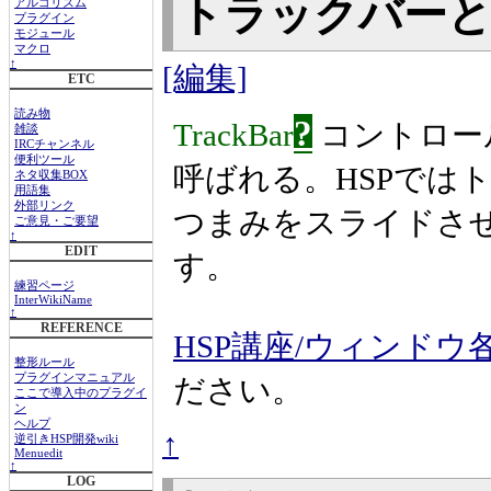
トラックバー
アルゴリズム
プラグイン
モジュール
マクロ
↑
[編集]
ETC
読み物
?
TrackBar
コントロー
雑談
IRCチャンネル
便利ツール
呼ばれる。HSPでは
ネタ収集BOX
用語集
外部リンク
つまみをスライドさ
ご意見・ご要望
↑
EDIT
す。
練習ページ
InterWikiName
↑
REFERENCE
HSP講座/ウィンドウ
整形ルール
プラグインマニュアル
ださい。
ここで導入中のプラグイ
ン
ヘルプ
↑
逆引きHSP開発wiki
Menuedit
↑
LOG