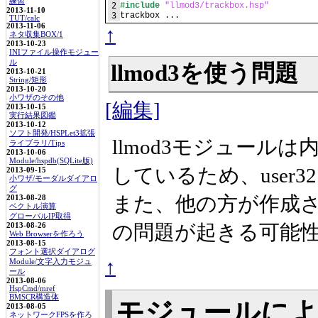
練習
2
#include
"llmod3/trackbox.hsp"
2013-11-10
3
trackbox ...
TUT/calc
2013-11-06
↑
ネタ収集BOX/1
2013-10-23
INIファイル操作モジュー
ル
llmod3を使う問題
2013-10-21
String/矩形
2013-10-20
小ワザのその他
[編集]
2013-10-15
実行結果図鑑
2013-10-12
ソフト開発/HSPLet3拡張
llmod3モジュールは内部で
ライブラリ/Tips
2013-10-06
Module/hspdb(SQLite版)
しているため、user3
2013-09-15
小ワザ/モーダルダイアロ
グ
また、他の方が作成
2013-08-28
ベクトル演算
グローバルIP取得
の問題が起きる可能
2013-08-26
Web Browserを作ろう
2013-08-15
フォント選択ダイアログ
↑
Module/文字入力モジュ
ール
2013-08-06
HspCmd/mref
BMSCR構造体
モジュールに
2013-08-05
ネットワークFPSを作ろ