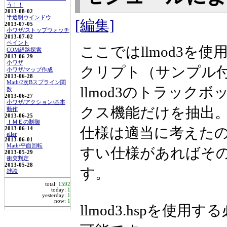
う！！
2013-08-02
半透明ウインドウ
[編集]
2013-07-05
小ワザ/ストップウォッチ
2013-07-02
ペイント
ここではllmod3
COM経路探索
2013-06-29
小ワザ
クリプト（サンプル
小ワザ/マップ作成
2013-06-28
Math/2次Bスプライン関
llmod3のトラッ
数
2013-06-27
小ワザ/アクション/基本
クス機能だけを抽出
動作
2013-06-25
ＩＭＥの制御
仕様は適当に考えた
2013-06-14
eller
2013-06-01
Math/平面回転
すい仕様があればそ
2013-05-29
衝突判定
2013-05-28
す。
雑談
total:
1592
today:
1
yesterday:
1
now:
1
llmod3.hspを使用