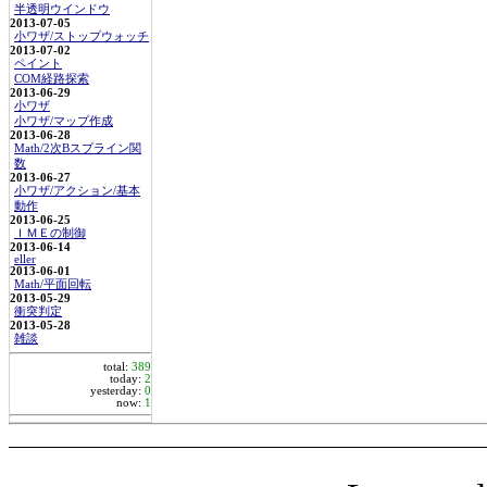
半透明ウインドウ
2013-07-05
小ワザ/ストップウォッチ
2013-07-02
ペイント
COM経路探索
2013-06-29
小ワザ
小ワザ/マップ作成
2013-06-28
Math/2次Bスプライン関
数
2013-06-27
小ワザ/アクション/基本
動作
2013-06-25
ＩＭＥの制御
2013-06-14
eller
2013-06-01
Math/平面回転
2013-05-29
衝突判定
2013-05-28
雑談
total:
389
today:
2
yesterday:
0
now:
1