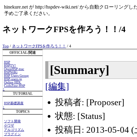
hinekure.net が http://hspdev-wiki.net
予めご了承ください。
ネットワークFPSを作ろう！！/4
Top
/
ネットワークFPSを作ろう！！
/ 4
OFFICIAL/関連
HSP
[Summary]
HSPTV!
OpenHSP-trac
HSPWiKi
HSP Users Group
HSP-users.jp
Online HDL
[編集]
CodeZine-HSP
↑
TUTORIAL
投稿者: [Proposer]
HSP基礎講座
↑
TOPICS
状態: [Status]
ソフト開発
小ワザ
投稿日: 2013-05-04 (土
アルゴリズム
プラグイン