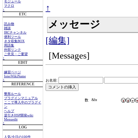
モジュール
↑
マクロ
↑
ETC
メッセージ
読み物
雑談
IRCチャンネル
便利ツール
[編集]
ネタ収集BOX
用語集
外部リンク
[Messages]
ご意見・ご要望
↑
EDIT
練習ページ
InterWikiName
↑
お名前:
REFERENCE
整形ルール
プラグインマニュアル
ここで導入中のプラグイ
ン
ヘルプ
逆引きHSP開発wiki
Menuedit
↑
LOG
人気/今日の100件