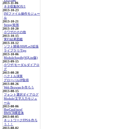
2013-11-06
ネタ収集BOX/1
2013-10-23
INIファイル操作モジュー
ル
2013-10-21
String/矩形
2013-10-20
小ワザのその他
2013-10-15
実行結果図鑑
2013-10-12
ソフト開発/HSPLet3拡張
ライブラリ/Tips
2013-10-06
Module/hspdb(SQLite版)
2013-09-15
小ワザ/モーダルダイアロ
グ
2013-08-28
ベクトル演算
グローバルIP取得
2013-08-26
Web Browserを作ろう
2013-08-15
フォント選択ダイアログ
Module/文字入力モジュ
ール
2013-08-06
HspCmd/mref
BMSCR構造体
2013-08-05
ネットワークFPSを作ろ
う！！
2013-08-02