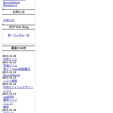
RecentDeleted
RenameLog
↑
お知らせ
お知らせ
↑
HSP Web-Ring
前
<-
ランダム
->
次
最新の40件
2013-11-28
外部リンク
2013-11-25
育成ゲーム
初ゲ？ Game戦闘魔王
2013-11-24
RecentDeleted
2013-11-23
ソフト開発
2013-11-14
HSPのフォームデザイン
ソフト
2013-11-13
wait0000
練習ページ
ワッツ?
練習
2013-11-10
TUT/calc