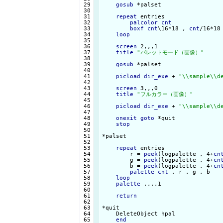
 29

gosub
 *palset

 30

 31

repeat
 entries

 32

palcolor
cnt
 33

boxf
cnt
\16*18 , 
cnt
/16*18
 34

loop
 35

 36

screen
 2,,,1

 37

title
"パレットモード（画像）"
 38

 39

gosub
 *palset

 40

 41

picload
dir_exe
 + 
"\\sample\\d
 42

 43

screen
 3,,,0

 44

title
"フルカラー（画像）"
 45

 46

picload
dir_exe
 + 
"\\sample\\d
 47

 48

onexit
goto
 *quit

 49

stop
 50

 51

*palset

 52

 53

repeat
 entries

 54

        r = 
peek
(logpalette , 4+
cn
 55

        g = 
peek
(logpalette , 4+
cn
 56

        b = 
peek
(logpalette , 4+
cn
 57

palette
cnt
 , r , g , b

 58

loop
 59

palette
 ,,,,1

 60

 61

return
 62

 63

*quit

 64

    DeleteObject hpal

end