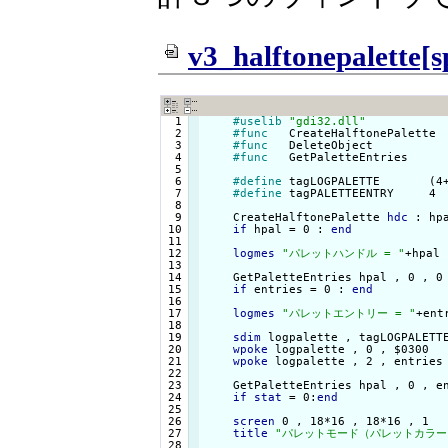
v3_halftonepalette[s
  1

#uselib
"gdi32.dll"
  2

#func
   CreateHalftonePalette 
  3

#func
   DeleteObject          
  4

#func
   GetPaletteEntries     
  5

  6

#define
 tagLOGPALETTE       (4+
  7

#define
 tagPALETTEENTRY     4

  8

  9

    CreateHalftonePalette 
hdc
 : hp
 10

if
 hpal = 0 : 
end
 11

 12

logmes
"パレットハンドル = "
+hpal

 13

 14

    GetPaletteEntries hpal , 0 , 0
 15

if
 entries = 0 : 
end
 16

 17

logmes
"パレットエントリー = "
+entr
 18

 19

sdim
 logpalette , tagLOGPALETTE
 20

wpoke
 logpalette , 0 , $0300

 21

wpoke
 logpalette , 2 , entries

 22

 23

    GetPaletteEntries hpal , 0 , e
 24

if
stat
 = 0:
end
 25

 26

screen
 0 , 18*16 , 18*16 , 1

 27

title
"パレットモード（パレットカラー
 28
