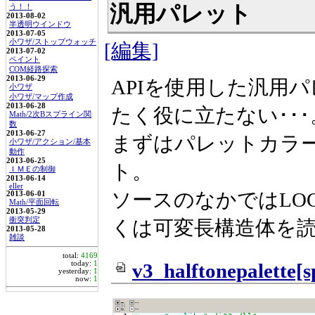
汎用パレット
う！！
2013-08-02
半透明ウインドウ
2013-07-05
小ワザ/ストップウォッチ
[編集]
2013-07-02
ペイント
COM経路探索
2013-06-29
APIを使用した汎用
小ワザ
小ワザ/マップ作成
2013-06-28
たく役に立たない･･･
Math/2次Bスプライン関
数
2013-06-27
まずはパレットカラ
小ワザ/アクション/基本
動作
2013-06-25
ト。
ＩＭＥの制御
2013-06-14
eller
ソースのなかではLOG
2013-06-01
Math/平面回転
2013-05-29
衝突判定
くは可変長構造体を
2013-05-28
雑談
total:
4169
today:
1
v3_halftonepalette[s
yesterday:
1
now:
1