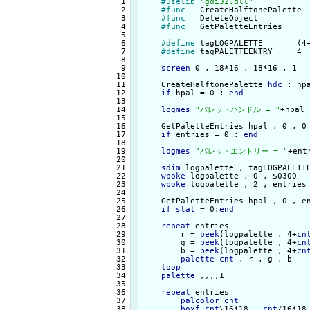
  1

#uselib
"gdi32.dll"
  2

#func
   CreateHalftonePalette 
  3

#func
   DeleteObject          
  4

#func
   GetPaletteEntries     
  5

  6

#define
 tagLOGPALETTE       (4+
  7

#define
 tagPALETTEENTRY     4

  8

  9

screen
 0 , 18*16 , 18*16 , 1

 10

 11

    CreateHalftonePalette 
hdc
 : hp
 12

if
 hpal = 0 : 
end
 13

 14

logmes
"パレットハンドル = "
+hpal

 15

 16

    GetPaletteEntries hpal , 0 , 0
 17

if
 entries = 0 : 
end
 18

 19

logmes
"パレットエントリー = "
+entr
 20

 21

sdim
 logpalette , tagLOGPALETTE
 22

wpoke
 logpalette , 0 , $0300

 23

wpoke
 logpalette , 2 , entries

 24

 25

    GetPaletteEntries hpal , 0 , e
 26

if
stat
 = 0:
end
 27

 28

repeat
 entries

 29

        r = 
peek
(logpalette , 4+
cn
 30

        g = 
peek
(logpalette , 4+
cn
 31

        b = 
peek
(logpalette , 4+
cn
 32

palette
cnt
 , r , g , b

 33

loop
 34

palette
 ,,,,1

 35

 36

repeat
 entries

 37

palcolor
cnt
 38

boxf
cnt
\16*18 , 
cnt
/16*18