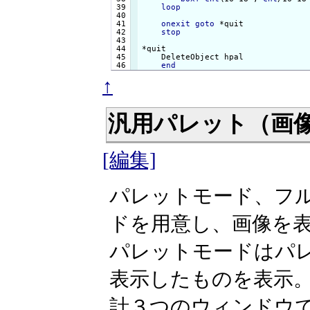
 39

loop
 40

 41

onexit
goto
 *quit

 42

stop
 43

 44

*quit

 45

    DeleteObject hpal

end
↑
汎用パレット（画
[編集]
パレットモード、フ
ドを用意し、画像を
パレットモードはパ
表示したものを表示
計３つのウィンドウ