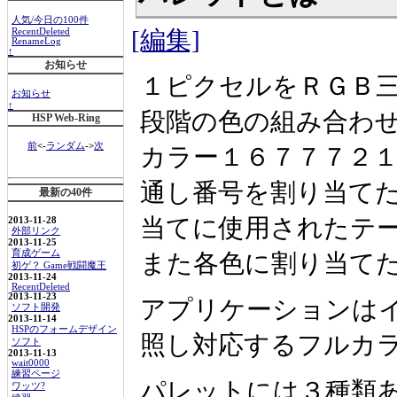
人気/今日の100件
[編集]
RecentDeleted
RenameLog
↑
お知らせ
１ピクセルをＲＧＢ
お知らせ
↑
段階の色の組み合わせ
HSP Web-Ring
前
<-
ランダム
->
次
カラー１６７７７２
通し番号を割り当てた
最新の40件
当てに使用されたテ
2013-11-28
外部リンク
2013-11-25
育成ゲーム
また各色に割り当て
初ゲ？ Game戦闘魔王
2013-11-24
RecentDeleted
2013-11-23
アプリケーションは
ソフト開発
2013-11-14
HSPのフォームデザイン
照し対応するフルカ
ソフト
2013-11-13
wait0000
練習ページ
パレットには３種類
ワッツ?