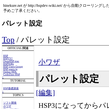
hinekure.net が http://hspdev-wiki.net
予めご了承ください。
パレット設定
Top
/ パレット設定
OFFICIAL/関連
HSP
HSPTV!
小ワザ
OpenHSP-trac
HSPWiKi
HSP Users Group
HSP-users.jp
Online HDL
CodeZine-HSP
パレット設定
↑
TUTORIAL
HSP基礎講座
[編集]
↑
TOPICS
HSP3になってから
ソフト開発
小ワザ