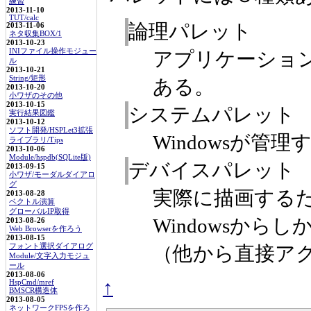
練習
2013-11-10
TUT/calc
論理パレット
2013-11-06
ネタ収集BOX/1
2013-10-23
INIファイル操作モジュー
アプリケーショ
ル
2013-10-21
String/矩形
ある。
2013-10-20
小ワザのその他
2013-10-15
システムパレット
実行結果図鑑
2013-10-12
ソフト開発/HSPLet3拡張
Windowsが
ライブラリ/Tips
2013-10-06
Module/hspdb(SQLite版)
デバイスパレット
2013-09-15
小ワザ/モーダルダイアロ
グ
実際に描画する
2013-08-28
ベクトル演算
グローバルIP取得
Windowsから
2013-08-26
Web Browserを作ろう
2013-08-15
フォント選択ダイアログ
（他から直接ア
Module/文字入力モジュ
ール
2013-08-06
↑
HspCmd/mref
BMSCR構造体
2013-08-05
ネットワークFPSを作ろ