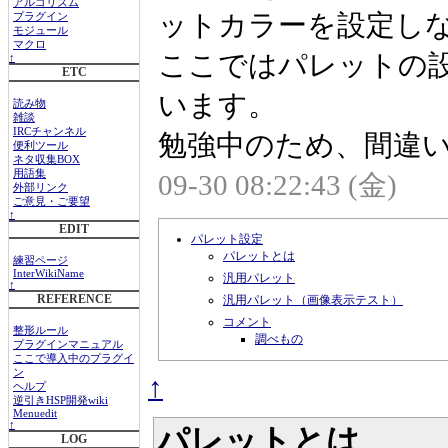
アルゴリズム
ットカラーを設定し
プラグイン
モジュール
マクロ
ここではパレットの
↑
ETC
います。
読み物
雑談
IRCチャンネル
勉強中のため、間違い
便利ツール
ネタ収集BOX
用語集
09-30 08:22:43 (金)
外部リンク
ご意見・ご要望
↑
EDIT
パレット設定
パレットとは
練習ページ
InterWikiName
汎用パレット
↑
REFERENCE
汎用パレット（画像表示テスト）
コメント
整形ルール
調べもの
プラグインマニュアル
ここで導入中のプラグイ
ン
↑
ヘルプ
逆引きHSP開発wiki
Menuedit
↑
パレットとは
LOG