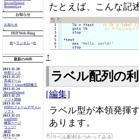
RecentDeleted
たとえば、こんな記
RenameLog
↑
お知らせ
  1

    lb = *test    
お知らせ
  2

goto
 lb        
↑
  3

stop
HSP Web-Ring
  4

  5

*test

前
<-
ランダム
->
次
  6

mes
"Hello, world!"
stop
↑
最新の40件
2013-11-28
ラベル配列の
外部リンク
2013-11-25
育成ゲーム
初ゲ？ Game戦闘魔王
2013-11-24
[編集]
RecentDeleted
2013-11-23
ソフト開発
2013-11-14
ラベル型が本領発揮
HSPのフォームデザイン
ソフト
2013-11-13
wait0000
あります。
練習ページ
ワッツ?
練習
2013-11-10
+
ラベル配列をつかってみる
TUT/calc