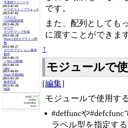
半透明ウインドウ
です。
2013-07-05
小ワザ/ストップウォッチ
2013-07-02
ペイント
また、配列としても
COM経路探索
2013-06-29
小ワザ
に渡すことができま
小ワザ/マップ作成
2013-06-28
Math/2次Bスプライン関
数
↑
2013-06-27
小ワザ/アクション/基本
動作
2013-06-25
ＩＭＥの制御
モジュールで
2013-06-14
eller
2013-06-01
Math/平面回転
2013-05-29
[編集]
衝突判定
2013-05-28
雑談
モジュールで使用す
total:
3147
today:
2
yesterday:
1
now:
1
#deffuncや#de
ラベル型を指定する