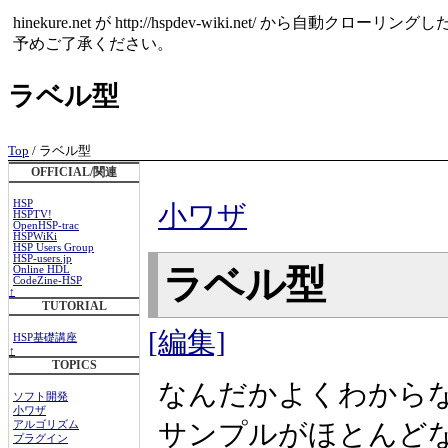
hinekure.net が http://hspdev-wiki.net
予めご了承ください。
ラベル型
Top
/ ラベル型
OFFICIAL/関連
HSP
小ワザ
HSPTV!
OpenHSP-trac
HSPWiKi
HSP Users Group
HSP-users.jp
ラベル型
Online HDL
CodeZine-HSP
↑
TUTORIAL
[編集]
HSP基礎講座
↑
TOPICS
なんだかよくわから
ソフト開発
小ワザ
サンプルがほとんど
アルゴリズム
プラグイン