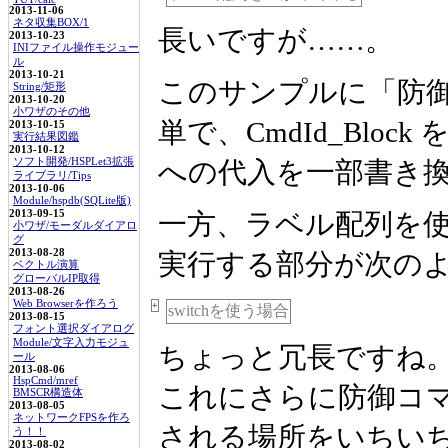
2013-11-06
ネタ収集BOX/1
長いですが……。
2013-10-23
INIファイル操作モジュー
ル
2013-10-21
このサンプルに「防
String/矩形
2013-10-20
小ワザのその他
単で、CmdId_Block 
2013-10-15
実行結果図鑑
2013-10-12
ソフト開発/HSPLet3拡張
への代入を一部書き
ライブラリ/Tips
2013-10-06
Module/hspdb(SQLite版)
2013-09-15
一方、ラベル配列を
小ワザ/モーダルダイアロ
グ
2013-08-28
実行する部分が次の
ベクトル演算
グローバルIP取得
2013-08-26
Web Browserを作ろう
+
switchを使う場合
2013-08-15
フォント選択ダイアログ
Module/文字入力モジュ
ちょっと冗長ですね
ール
2013-08-06
HspCmd/mref
これにさらに防御コ
BMSCR構造体
2013-08-05
ネットワークFPSを作ろ
される場所をいちい
う！！
2013-08-02