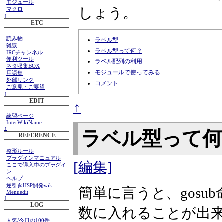
モジュール
しょう。
マクロ
↑
ETC
読み物
ラベル型
雑談
ラベル型って何？
IRCチャンネル
便利ツール
ラベル配列の利用
ネタ収集BOX
モジュールで使ってみる
用語集
外部リンク
コメント
ご意見・ご要望
↑
EDIT
↑
練習ページ
InterWikiName
↑
ラベル型って
REFERENCE
整形ルール
プラグインマニュアル
[編集]
ここで導入中のプラグイ
ン
ヘルプ
逆引きHSP開発wiki
簡単に言うと、gosu
Menuedit
↑
LOG
数に入れることが出
人気/今日の100件