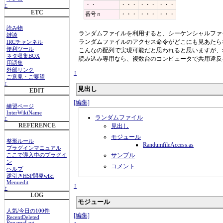
・・
・・・
・・・
・・・
↑
ETC
番号ｎ
・・・
・・・
・・・
読み物
ランダムファイルを利用すると、シーケンシャルファ
雑談
ランダムファイルのアクセス命令がどこにも見あたら
IRCチャンネル
便利ツール
こんなの配列で実現可能だと思われると思いますが、
ネタ収集BOX
読み込み専用なら、複数台のコンピュータで共用違反
用語集
外部リンク
↑
ご意見・ご要望
↑
見出し
EDIT
[編集]
練習ページ
InterWikiName
ランダムファイル
↑
REFERENCE
見出し
モジュール
整形ルール
RandumfileAccess.as
プラグインマニュアル
サンプル
ここで導入中のプラグイ
ン
コメント
ヘルプ
逆引きHSP開発wiki
Menuedit
↑
↑
LOG
モジュール
人気/今日の100件
[編集]
RecentDeleted
RenameLog