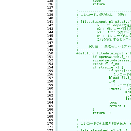
135

|

		loop

136

|

		return

137

|

138

|

	;--------------------------------------------------------------------

139

|

	; １レコードの読み込み （関数）

140

|

	;

141

|

	; filedatainput p1,p2,p3,p4

142

|

	;         p1 : fileopenで返されたファイルナンバー

143

|

	;         p2 : 何レコード目を読み込むかを指定 (0～)

144

|

	;         p3 : １つ１つのデータサイズが入った配列

145

|

	;         p4 : １レコード内の各p3サイズの文字列データ配列

146

|

	;         これを実行するとレコード指定したデータがp4の配列に入ります。

147

|

	;

148

|

	;     戻り値 : 失敗もしくはファイルが無ければ-1。

149

|

	;---------------------------------------------------------------------

150

|

	#defcfunc filedatainput int f_no,int nset,array d_sz,array data

151

|

		if openswitch.f_no ! 1 : return -1

152

|

		sizeofset=datasize.f_no*nset

153

|

		exist fl.f_no

154

|

		if strsize!-1 {

155

|

			if strsize<sizeofset : return -1

156

|

			; １レコード長に指定レコード番号をかけたところから１レコード長読み込む

157

|

			bload fl.f_no,buf,datasize,sizeofset

158

|

			i=0

159

|

			; １レコードから各データ配列に分解

160

|

			repeat _num.f_no

161

|

				memcpy data.cnt,buf,d_sz.cnt,0,i

162

|

				poke data.cnt,d_sz.cnt,0x00

163

|

				i+=d_sz.cnt

164

|

			loop

165

|

			return 1

166

|

		}

167

|

		return -1

168

|

169

|

	;--------------------------------------------------------------------

170

|

	; １レコードの(上書き)書き込み （関数）

171

|

	;

172

|

	; filedataoutput p1,p2,p3,p4
