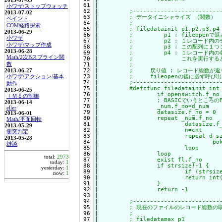
2013-07-05
 61

|

小ワザ/ストップウォッチ
 62

|

	;-------------------------------------------------------------------------

2013-07-02
 63

|

	; データイニシャライズ （関数）

ペイント
 64

|

	;

COM経路探索
 65

|

	; filedatainit p1,p2,p3,p4

2013-06-29
 66

|

	;         p1 : fileopenで返されたファイルナンバー

小ワザ
 67

|

	;         p2 : １レコード内のデータの個数

小ワザ/マップ作成
 68

|

	;         p3 : この配列に１つ１つのデータサイズを予めp2個入力

2013-06-28
 69

|

	;         p4 : １レコード内の各p2個p3サイズの文字列配列データ

Math/2次Bスプライン関
 70

|

	;              これを実行するとp4の内容はクリアされます。

数
 71

|

	;

 72

|

	;     戻り値 : レコード総数が返り、空なら0、ファイルが無ければ-1。

2013-06-27
 73

|

	;     fileopenの後に必ず呼び出してください。

小ワザ/アクション/基本
 74

|

	;-------------------------------------------------------------------------

動作
 75

|

	#defcfunc filedatainit int f_no,int d_num,array d_sz,array data

2013-06-25
 76

|

		if openswitch.f_no ! 1 : return -1

ＩＭＥの制御
 77

|

		; BASICでいうところのFIELD宣言みたいなもの

2013-06-14
 78

|

		_num.f_no=d_num

eller
 79

|

		datasize.f_no = 0

2013-06-01
 80

|

		repeat _num.f_no

Math/平面回転
 81

|

			datasize.f_no += d_sz.cnt

2013-05-29
 82

|

			n=cnt

衝突判定
 83

|

			repeat d_sz.cnt

2013-05-28
 84

|

				poke data.n,cnt,0x00	; ゴミが溜まるので．．．

雑談
 85

|

			loop

 86

|

		loop

total:
2973
 87

|

		exist fl.f_no

today:
1
 88

|

		if strsize!-1 {

yesterday:
1
 89

|

			if (strsize<datasize.f_no) | (strsize=0) : return 0

now:
1
 90

|

			return int(strsize/datasize.f_no)

 91

|

		}

 92

|

		return -1

 93

|

 94

|

	;--------------------------------------------------------------------

 95

|

	; 現在のファイルのレコード総数の取得 （関数）

 96

|

	;

 97

|

	; filedatamax p1
