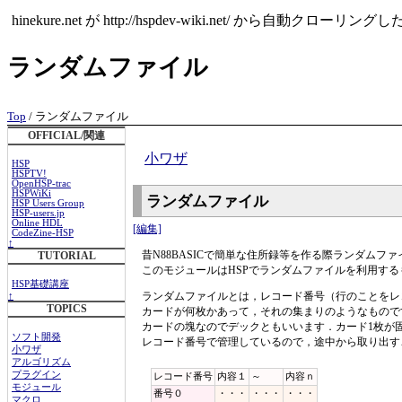
hinekure.net が http://hspdev-wiki.ne
ランダムファイル
Top
/ ランダムファイル
OFFICIAL/関連
小ワザ
HSP
HSPTV!
OpenHSP-trac
HSPWiKi
ランダムファイル
HSP Users Group
HSP-users.jp
Online HDL
[編集]
CodeZine-HSP
↑
昔N88BASICで簡単な住所録等を作る際ランダムフ
TUTORIAL
このモジュールはHSPでランダムファイルを利用する
HSP基礎講座
ランダムファイルとは，レコード番号（行のことをレ
↑
TOPICS
カードが何枚かあって，それの集まりのようなもので
カードの塊なのでデックともいいます．カード1枚が
ソフト開発
レコード番号で管理しているので，途中から取り出す
小ワザ
アルゴリズム
プラグイン
レコード番号
内容１
～
内容ｎ
モジュール
番号０
・・・
・・・
・・・
マクロ