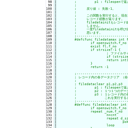
 98

|

	;         p1 : fileopenで返されたファイルナンバー

 99

|

	;

100

|

	;     戻り値 : 失敗-1。

101

|

	;

102

|

	;     この関数を実行すると、現在オープンされているランダムファイルの

103

|

	;     レコード総数が返ります。

104

|

	;     filedatainitもレコード総数を返しますが、この関数はデータを空に

105

|

	;     しません。

106

|

	;     一度filedatainitを呼び出せば、後はこのfiledatamaxでも可能だと

107

|

	;     思います。

108

|

	;--------------------------------------------------------------------

109

|

	#defcfunc filedatamax int f_no

110

|

		if openswitch.f_no ! 1 : return -1

111

|

		exist fl.f_no

112

|

		if strsize!-1 {

113

|

			; ファイルサイズを１レコード長で割ったものをレコード総数とする

114

|

			if (strsize<datasize.f_no) | (strsize=0) : return 0

115

|

			return int(strsize/datasize.f_no)

116

|

		}

117

|

		return -1

118

|

119

|

	;-------------------------------------------------------------------------

120

|

	; レコード内の各データクリア （命令）

121

|

	;

122

|

	; filedataclear p1,p2,p3

123

|

	;         p1 : fileopenで返されたファイルナンバー

124

|

	;         p2 : １つ１つのデータサイズが入った配列

125

|

	;         p3 : １レコード内の各p2サイズの文字列データ配列

126

|

	;              これを実行するとp3の内容はクリア（全てNULLクリア）されます。

127

|

	;-------------------------------------------------------------------------

128

|

	#deffunc filedataclear int f_no,array d_sz,array data

129

|

		if openswitch.f_no ! 1 : return

130

|

		repeat _num.f_no

131

|

			n=cnt

132

|

			repeat d_sz.cnt

133

|

				poke data.n,cnt,0x00	; ゴミが溜まるので．．．

134

|

			loop
