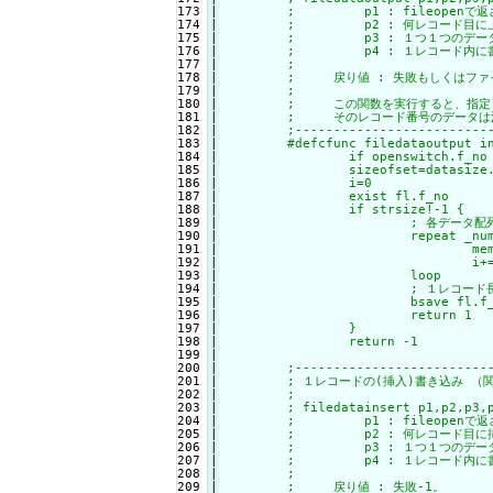
173

|

	;         p1 : fileopenで返されたファイルナンバー

174

|

	;         p2 : 何レコード目に上書きして書き込むかを指定 (0～)

175

|

	;         p3 : １つ１つのデータサイズが入った配列

176

|

	;         p4 : １レコード内に書き込むp3サイズの文字列データ配列

177

|

	;

178

|

	;     戻り値 : 失敗もしくはファイルが無ければ-1。

179

|

	;

180

|

	;     この関数を実行すると、指定したレコード番号の位置に上書きされ、

181

|

	;     そのレコード番号のデータは消されます。

182

|

	;--------------------------------------------------------------------

183

|

	#defcfunc filedataoutput int f_no,int nset,array d_sz,array data

184

|

		if openswitch.f_no ! 1 : return -1

185

|

		sizeofset=datasize.f_no*nset

186

|

		i=0

187

|

		exist fl.f_no

188

|

		if strsize!-1 {

189

|

			; 各データ配列から１レコードに連結

190

|

			repeat _num.f_no

191

|

				memcpy buf,data.cnt,d_sz.cnt,i,0

192

|

				i+=d_sz.cnt

193

|

			loop

194

|

			; １レコード長に指定レコード番号をかけたところから１レコード長書き込む

195

|

			bsave fl.f_no,buf,datasize.f_no,sizeofset

196

|

			return 1

197

|

		}

198

|

		return -1

199

|

200

|

	;--------------------------------------------------------------------

201

|

	; １レコードの(挿入)書き込み （関数）

202

|

	;

203

|

	; filedatainsert p1,p2,p3,p4

204

|

	;         p1 : fileopenで返されたファイルナンバー

205

|

	;         p2 : 何レコード目に挿入して書き込むかを指定 (0～)

206

|

	;         p3 : １つ１つのデータサイズが入った配列

207

|

	;         p4 : １レコード内に書き込むp3サイズの文字列データ配列

208

|

	;

209

|

	;     戻り値 : 失敗-1。
