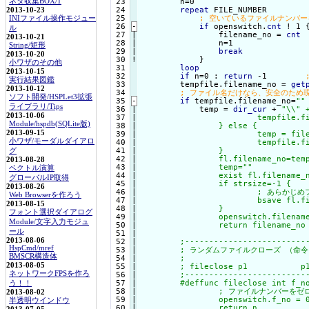
ネタ収集BOX/1
 23

        n=0

 24

repeat
 FILE_NUMBER

2013-10-23
 25

INIファイル操作モジュー
 26
-
if
 openswitch.
cnt
 ! 1 
ル
 27

|

                filename_no = 
cnt
2013-10-21
 28

|

                n=1

String/矩形
 29

|

break
2013-10-20
 30
!
}

小ワザのその他
loop
2013-10-15
 32

if
 n=0 : 
return
 -1        
実行結果図鑑
 33

        tempfile.filename_no = 
get
2013-10-12
 34

ソフト開発/HSPLet3拡張
 35
-
if
 tempfile.filename_no=
""
ライブラリ/Tips
 36

|

            temp = 
dir_cur
 + 
"\\" +
2013-10-06
 37

|

			tempfile
Module/hspdb(SQLite版)
 38

|

		} else {

2013-09-15
 39

|

			temp = filename

小ワザ/モーダルダイアロ
 40

|

			tempfile
 41

|

		}

グ
 42

|

		fl.filename_no=temp

2013-08-28
 43

|

		temp="
"

ベクトル演算
 44

|

		exist fl.filename_no

グローバルIP取得
 45

|

		if strsize=-1 {

2013-08-26
 46

|

			; あらかじめファイルを作っておかなければ、それ以降アクセスエラー

Web Browserを作ろう
 47

|

			bsave fl.filename_no,temp,0

2013-08-15
 48

|

		}

フォント選択ダイアログ
 49

|

		openswitch.filename_no = 1

Module/文字入力モジュ
 50

|

		return filename_no

ール
 51

|

2013-08-06
 52

|

	;-------------------------------------------------------------------------

HspCmd/mref
 53

|

	; ランダムファイルクローズ （命令）

BMSCR構造体
 54

|

	;

2013-08-05
 55

|

	; fileclose p1           p1 : ファイルナンバー

ネットワークFPSを作ろ
 56

|

	;-------------------------------------------------------------------------

 57

|

	#deffunc fileclose int f_no

う！！
 58

|

		; ファイルナンバーをゼロにするだけ

2013-08-02
 59

|

		openswitch.f_no = 0

半透明ウインドウ
 60

|

		return n
