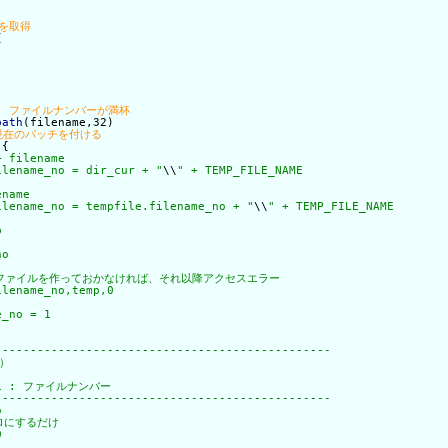
{
path
(filename,32)

 {
 filename

.filename_no = dir_cur + "
\\
" + TEMP_FILE_NAME

.filename_no = tempfile.filename_no + "
\\
" + TEMP_FILE_NAME
