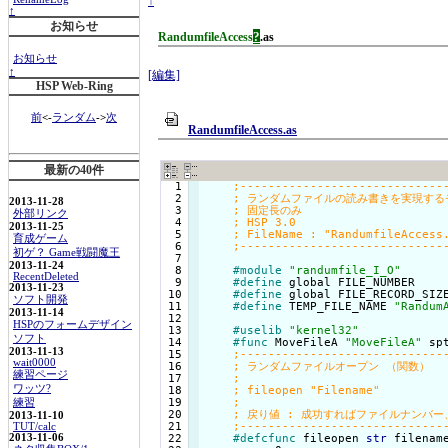
↑
↑
お知らせ
?
RandumfileAccess
.as
お知らせ
↑
[編集]
HSP Web-Ring
前
<-
ランダム
->
次
RandumfileAccess.as
最新の40件
  1

  2

2013-11-28
  3

外部リンク
  4

2013-11-25
  5

育成ゲーム
  6

初ゲ？ Game戦闘魔王
  7

2013-11-24
  8

#module
"randumfile_I_O"
RecentDeleted
  9

#define
 global FILE_NUMBER    
2013-11-23
 10

#define
 global FILE_RECORD_SIZ
ソフト開発
 11

#define
 TEMP_FILE_NAME 
"Randum
2013-11-14
 12

HSPのフォームデザイン
 13

#uselib
"kernel32"
ソフト
 14

#func
 MoveFileA 
"MoveFileA"
 spt
2013-11-13
 15

wait0000
 16

練習ページ
 17

ワッツ?
 18

 19

練習
 20

2013-11-10
 21

TUT/calc
2013-11-06
 22

#defcfunc
 fileopen 
str
 filename