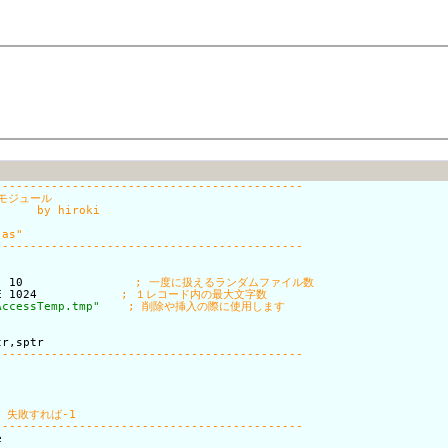
  10                
E 1024            
AccessTemp.tmp"
r,sptr


