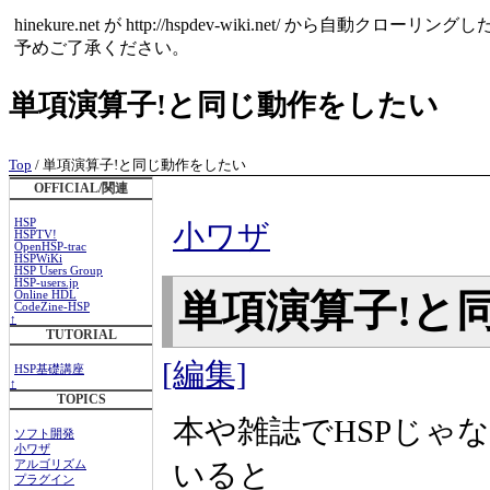
hinekure.net が http://hspdev-wiki.net
予めご了承ください。
単項演算子!と同じ動作をしたい
Top
/ 単項演算子!と同じ動作をしたい
OFFICIAL/関連
HSP
小ワザ
HSPTV!
OpenHSP-trac
HSPWiKi
HSP Users Group
HSP-users.jp
単項演算子!と
Online HDL
CodeZine-HSP
↑
TUTORIAL
[編集]
HSP基礎講座
↑
TOPICS
本や雑誌でHSPじゃ
ソフト開発
小ワザ
いると
アルゴリズム
プラグイン