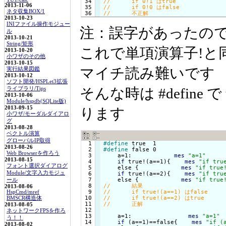
 34

2013-11-06
 35

ネタ収集BOX/1
2013-10-23
INIファイル操作モジュー
注：誤字があったの
ル
2013-10-21
String/矩形
これで単項演算子!と
2013-10-20
小ワザのその他
2013-10-15
マイチ読み難いです
実行結果図鑑
2013-10-12
ソフト開発/HSPLet3拡張
そんな時は #define 
ライブラリ/Tips
2013-10-06
Module/hspdb(SQLite版)
2013-09-15
ります
小ワザ/モーダルダイアロ
グ
2013-08-28
ベクトル演算
グローバルIP取得
  1

#define
2013-08-26
  2

#define
 false 0

Web Browserを作ろう
  3

    a=1:            
mes
"a=1"
2013-08-15
  4

if
 true!(a==1){
mes
"if tru
フォント選択ダイアログ
  5

    else {
mes
"if true
Module/文字入力モジュ
  6

if
 true!(a==2){
mes
"if tru
  7

    else {
mes
"if true
ール
  8

2013-08-06
  9

HspCmd/mref
 10

BMSCR構造体
 11

2013-08-05
 12

ネットワークFPSを作ろ
 13

    a=1:                
mes
"a=1"
う！！
 14

if
 (a==1)==false{
mes
"if (
2013-08-02