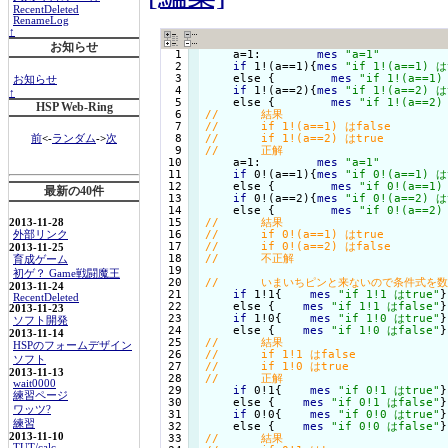
RecentDeleted
RenameLog
↑
お知らせ
  1

    a=1:        
mes
"a=1"
  2

if
 1!(a==1){
mes
"if 1!(a==1) は
  3

    else {
mes
"if 1!(a==1)
お知らせ
  4

if
 1!(a==2){
mes
"if 1!(a==2) は
↑
  5

    else {
mes
"if 1!(a==2)
HSP Web-Ring
  6

  7

  8

前
<-
ランダム
->
次
  9

 10

    a=1:        
mes
"a=1"
 11

if
 0!(a==1){
mes
"if 0!(a==1) は
 12

    else {
mes
"if 0!(a==1)
最新の40件
 13

if
 0!(a==2){
mes
"if 0!(a==2) は
 14

    else {
mes
"if 0!(a==2)
 15

2013-11-28
 16

外部リンク
 17

2013-11-25
 18

育成ゲーム
 19

初ゲ？ Game戦闘魔王
 20

2013-11-24
 21

if
 1!1{
mes
"if 1!1 はtrue"
}

RecentDeleted
 22

    else {
mes
"if 1!1 はfalse"
}

2013-11-23
 23

if
 1!0{
mes
"if 1!0 はtrue"
}

ソフト開発
 24

    else {
mes
"if 1!0 はfalse"
2013-11-14
 25

HSPのフォームデザイン
 26

ソフト
 27

2013-11-13
 28

wait0000
 29

if
 0!1{
mes
"if 0!1 はtrue"
}

練習ページ
 30

    else {
mes
"if 0!1 はfalse"
}

ワッツ?
 31

if
 0!0{
mes
"if 0!0 はtrue"
}

練習
 32

    else {
mes
"if 0!0 はfalse"
2013-11-10
 33

TUT/calc