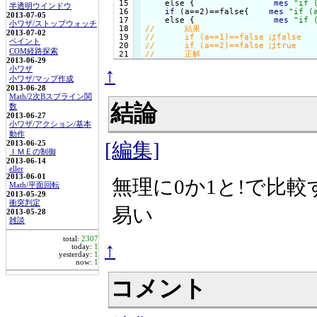
 15

    else {
mes
"if 
半透明ウインドウ
 16

if
 (a==2)==false{
mes
"if (
2013-07-05
 17

    else {
mes
"if 
小ワザ/ストップウォッチ
 18

2013-07-02
 19

ペイント
 20

COM経路探索
2013-06-29
↑
小ワザ
小ワザ/マップ作成
2013-06-28
Math/2次Bスプライン関
結論
数
2013-06-27
小ワザ/アクション/基本
動作
[編集]
2013-06-25
ＩＭＥの制御
2013-06-14
eller
2013-06-01
無理に0か1と!で比較
Math/平面回転
2013-05-29
衝突判定
易い
2013-05-28
雑談
total:
2307
↑
today:
1
yesterday:
1
now:
1
コメント