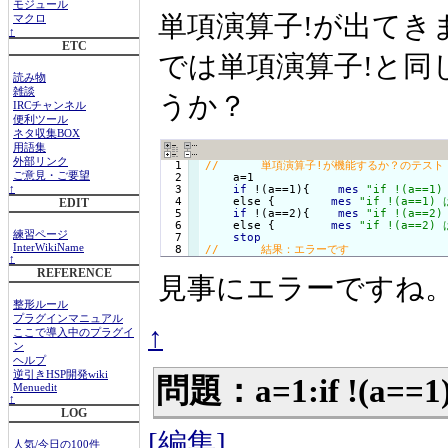
モジュール
単項演算子!が出てき
マクロ
↑
ETC
では単項演算子!と同
読み物
雑談
うか？
IRCチャンネル
便利ツール
ネタ収集BOX
用語集
外部リンク
  1

ご意見・ご要望
  2

    a=1

  3

if
 !(a==1){
mes
"if !(a==1)
↑
  4

    else {
mes
"if !(a==1) 
EDIT
  5

if
 !(a==2){
mes
"if !(a==2)
  6

    else {
mes
"if !(a==2) 
練習ページ
  7

stop
InterWikiName
↑
REFERENCE
見事にエラーですね
整形ルール
プラグインマニュアル
↑
ここで導入中のプラグイ
ン
ヘルプ
逆引きHSP開発wiki
問題：a=1:if !(
Menuedit
↑
LOG
[編集]
人気/今日の100件