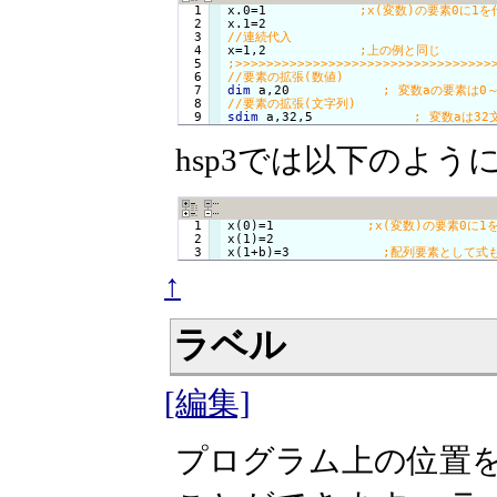
  1

x.0=1            
  2

  3

  4

x=1,2            
  5

  6

  7

dim
 a,20            
  8

sdim
 a,32,5             
hsp3では以下のよう
  1

x(0)=1            
  2

x(1)=2

x(1+b)=3            
↑
ラベル
[編集]
プログラム上の位置