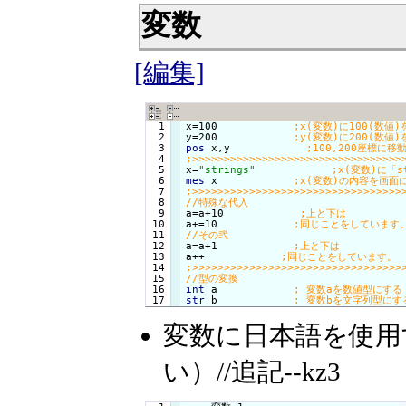
変数
[編集]
  1

x=100            
  2

y=200            
  3

pos
 x,y            
  4

  5

x=
"strings"
  6

mes
 x            
  7

  8

  9

a=a+10            
 10

a+=10            
 11

 12

a=a+1            
 13

a++            
 14

 15

 16

int
 a            
str
 b            
変数に日本語を使用
い）//追記--kz3