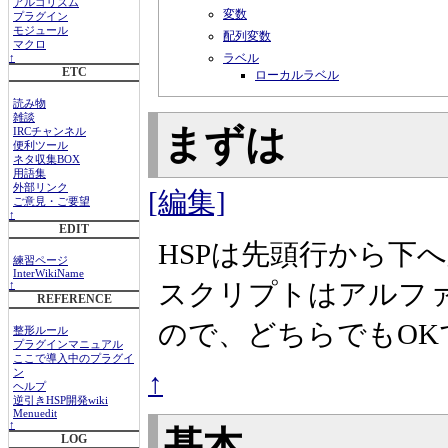
アルゴリズム
変数
プラグイン
モジュール
配列変数
マクロ
ラベル
↑
ETC
ローカルラベル
読み物
雑談
まずは
IRCチャンネル
便利ツール
ネタ収集BOX
用語集
外部リンク
[編集]
ご意見・ご要望
↑
EDIT
HSPは先頭行から下
練習ページ
InterWikiName
スクリプトはアルフ
↑
REFERENCE
ので、どちらでもOK
整形ルール
プラグインマニュアル
ここで導入中のプラグイ
↑
ン
ヘルプ
逆引きHSP開発wiki
Menuedit
↑
基本
LOG