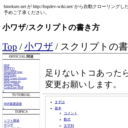
hinekure.net が http://hspdev-wiki.net
予めご了承ください。
小ワザ/スクリプトの書き方
Top
/
小ワザ
/ スクリプトの
OFFICIAL/関連
HSP
HSPTV!
足りないトコあった
OpenHSP-trac
HSPWiKi
HSP Users Group
HSP-users.jp
変更お願いします。
Online HDL
CodeZine-HSP
↑
TUTORIAL
まずは
HSP基礎講座
↑
基本
TOPICS
コメント
数式
ソフト開発
小ワザ
文字列