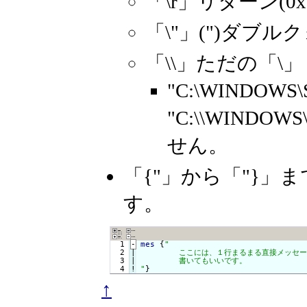
「\r」リターン(0x0
「\"」(")ダブル
「\\」ただの「\」
"C:\WINDOW
"C:\\WIND
せん。
「{"」から「"}
す。
  1
-
mes
 {
"

  2

|

	ここには、１行まるまる直接メッセージを

  3

|

	書いてもいいです。

  4
!
"
}
↑