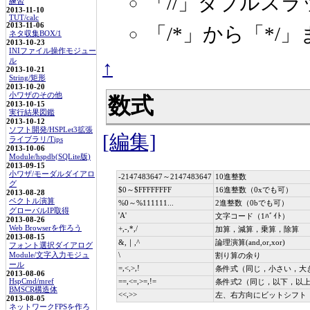
「//」ダブルスラ
練習
2013-11-10
TUT/calc
2013-11-06
「/*」から「*/
ネタ収集BOX/1
2013-10-23
INIファイル操作モジュー
ル
↑
2013-10-21
String/矩形
2013-10-20
小ワザのその他
数式
2013-10-15
実行結果図鑑
2013-10-12
ソフト開発/HSPLet3拡張
[編集]
ライブラリ/Tips
2013-10-06
Module/hspdb(SQLite版)
2013-09-15
小ワザ/モーダルダイアロ
-2147483647～2147483647
10進整数
グ
$0～$FFFFFFFF
16進整数（0xでも可）
2013-08-28
ベクトル演算
%0～%111111...
2進整数（0bでも可）
グローバルIP取得
'A'
文字コード（1ﾊﾞｲﾄ）
2013-08-26
Web Browserを作ろう
+,-,*,/
加算，減算，乗算，除算
2013-08-15
&,｜,^
論理演算(and,or,xor)
フォント選択ダイアログ
\
Module/文字入力モジュ
割り算の余り
ール
=,<,>,!
条件式（同じ，小さい，大
2013-08-06
==,<=,>=,!=
HspCmd/mref
条件式2（同じ，以下，以
BMSCR構造体
<<,>>
左、右方向にビットシフト
2013-08-05
ネットワークFPSを作ろ