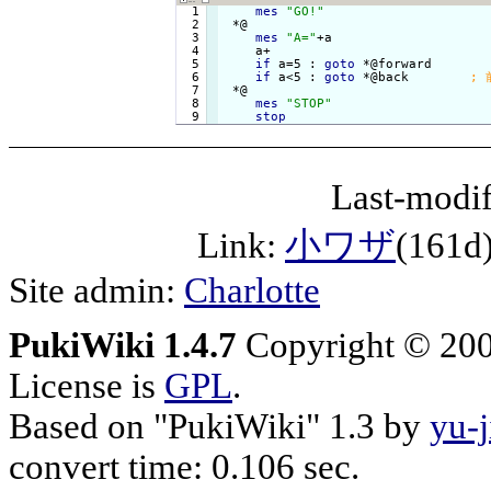
  1

mes
"GO!"
  2

 *@

  3

mes
"A="
+a

  4

    a+

  5

if
 a=5 : 
goto
 *@forward       
  6

if
 a<5 : 
goto
 *@back        
  7

 *@

  8

mes
"STOP"
stop
Last-modif
Link:
小ワザ
(161d
Site admin:
Charlotte
PukiWiki 1.4.7
Copyright © 20
License is
GPL
.
Based on "PukiWiki" 1.3 by
yu-j
convert time: 0.106 sec.