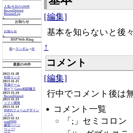
人気/今日の100件
RecentDeleted
[編集]
RenameLog
↑
お知らせ
基本を知らないと後
お知らせ
↑
HSP Web-Ring
↑
前
<-
ランダム
->
次
コメント
最新の40件
2013-11-28
[編集]
外部リンク
2013-11-25
育成ゲーム
初ゲ？ Game戦闘魔王
行中でコメント後は
2013-11-24
RecentDeleted
2013-11-23
ソフト開発
コメント一覧
2013-11-14
HSPのフォームデザイン
ソフト
「;」セミコロン
2013-11-13
wait0000
練習ページ
ワッツ?