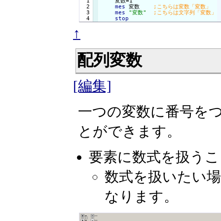
  1

    変数=1

  2

mes
 変数    
  3

mes
"変数"
stop
↑
配列変数
[編集]
一つの変数に番号を
とができます。
要素に数式を扱うこ
数式を扱いたい
なります。