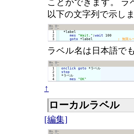
ことができます。 ラベル
以下の文字列で示し
  1

 *label

  2

mes
"Wait."
:
wait
 100

goto
 *label            
ラベル名は日本語でも
  1

onclick
goto
  2

stop
  3

mes
"OK"
↑
ローカルラベル
[編集]