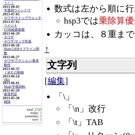
う！！
数式は左から順に行
2013-08-02
半透明ウインドウ
2013-07-05
hsp3では
乗除算優
小ワザ/ストップウォッチ
2013-07-02
ペイント
COM経路探索
カッコは、８重まで
2013-06-29
小ワザ
小ワザ/マップ作成
2013-06-28
↑
Math/2次Bスプライン関
数
2013-06-27
小ワザ/アクション/基本
文字列
動作
2013-06-25
ＩＭＥの制御
2013-06-14
[編集]
eller
2013-06-01
Math/平面回転
2013-05-29
「\」
衝突判定
2013-05-28
雑談
「\n」改行
total:
5260
today:
1
yesterday:
1
「\t」TAB
now:
1