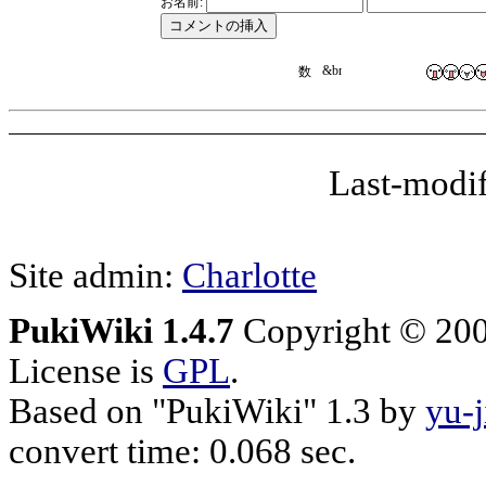
お名前:
Last-modi
Site admin:
Charlotte
PukiWiki 1.4.7
Copyright © 20
License is
GPL
.
Based on "PukiWiki" 1.3 by
yu-j
convert time: 0.068 sec.