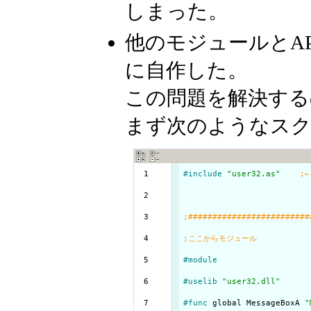
しまった。
他のモジュールとA
に自作した。
この問題を解決するのが
まず次のようなス
  1

#include
"user32.as"
  2

  3

  4

  5

#module
  6

#uselib
"user32.dll"
  7

#func
 global MessageBoxA 
"