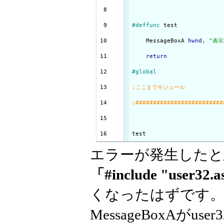
  8

  9

#deffunc
 test

 10

    MessageBoxA 
hwnd
, 
"表示
 11

return
 12

#global
 13

 14

 15

test
エラーが発生したと
「#include "user32.
くなったはずです
MessageBoxAが