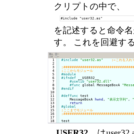
クリプトの中で、
#include "user32.as"
を記述すると命令名
す。 これを回避す
  1

#include
"user32.as"
  2

  3

  4

  5

#module
  6

#ifndef
 __USER32__

  7

#uselib
"user32.dll"
  8

#func
 global MessageBoxA 
"Mess
  9

#endif
 10

 11

#deffunc
 test

 12

    MessageBoxA 
hwnd
, 
"表示文字列"
, 
 13

return
 14

#global
 15

 16

 17

test
__USER32__
はuser