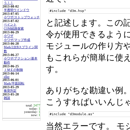
う！！
2013-08-02
半透明ウインドウ
#include "d3m.hsp"
2013-07-05
小ワザ/ストップウォッチ
と記述します。この記述
2013-07-02
ペイント
COM経路探索
令が使用できるよう
2013-06-29
小ワザ
小ワザ/マップ作成
モジュールの作り方や
2013-06-28
Math/2次Bスプライン関
数
もこれらが簡単に使
2013-06-27
小ワザ/アクション/基本
動作
す。
2013-06-25
ＩＭＥの制御
2013-06-14
eller
2013-06-01
Math/平面回転
2013-05-29
ありがちな勘違い例
衝突判定
2013-05-28
雑談
こうすればいいんじ
total:
2477
today:
1
yesterday:
1
#include "d3module.as"
now:
1
当然エラーです。 モ