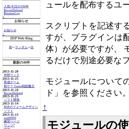
ュールを配布するユ
人気/今日の100件
RecentDeleted
RenameLog
↑
お知らせ
スクリプトを記述す
お知らせ
すが、プラグインは配
↑
HSP Web-Ring
体）が必要ですが、 
前
<-
ランダム
->
次
るだけで別途必要な
最新の40件
2013-11-28
外部リンク
モジュールについての
2013-11-25
育成ゲーム
初ゲ？ Game戦闘魔王
ド」を参照ください
2013-11-24
RecentDeleted
2013-11-23
ソフト開発
2013-11-14
↑
HSPのフォームデザイン
ソフト
2013-11-13
wait0000
モジュールの
練習ページ
ワッツ?