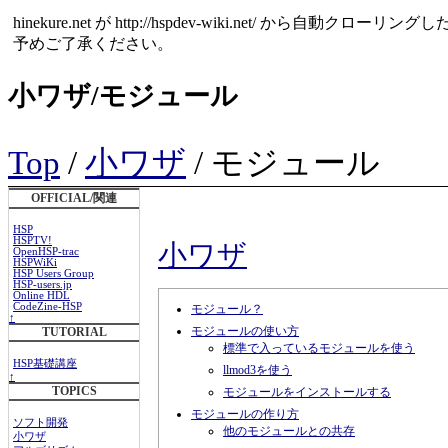
hinekure.net が http://hspdev-wiki.net
予めご了承ください。
小ワザ/モジュール
Top
/
小ワザ
/ モジュール
OFFICIAL/関連
HSP
HSPTV!
小ワザ
OpenHSP-trac
HSPWiKi
HSP Users Group
HSP-users.jp
Online HDL
CodeZine-HSP
モジュール？
↑
モジュールの使い方
TUTORIAL
標準で入っているモジュールを使う
HSP基礎講座
llmod3を使う
↑
TOPICS
モジュールをインストールする
モジュールの作り方
ソフト開発
他のモジュールとの共存
小ワザ