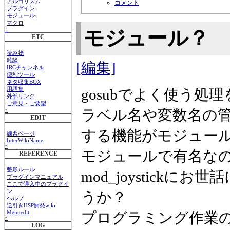
アルゴリズム
コメント
プラグイン
モジュール
マクロ
↑
モジュール？
ETC
読み物
雑談
[編集]
IRCチャンネル
便利ツール
ネタ収集BOX
gosubでよく使う
用語集
外部リンク
ご意見・ご要望
ラベル名や変数名の管
↑
EDIT
する機能がモジュー
練習ページ
InterWikiName
↑
モジュールで有名なのはd
REFERENCE
整形ルール
mod_joystick
プラグインマニュアル
ここで導入中のプラグイ
ン
うか？
ヘルプ
逆引きHSP開発wiki
プログラミング作業
Menuedit
↑
LOG