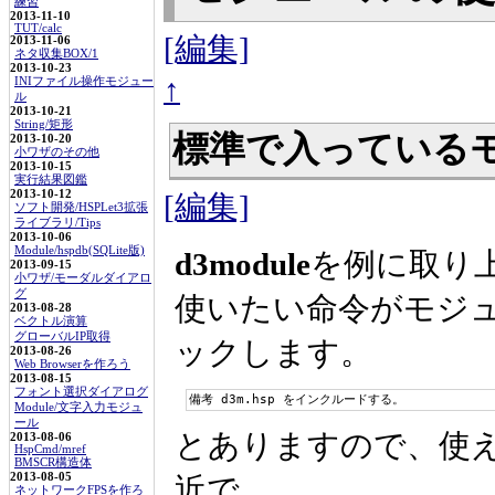
練習
2013-11-10
TUT/calc
[編集]
2013-11-06
ネタ収集BOX/1
2013-10-23
↑
INIファイル操作モジュー
ル
2013-10-21
String/矩形
標準で入っている
2013-10-20
小ワザのその他
2013-10-15
実行結果図鑑
2013-10-12
[編集]
ソフト開発/HSPLet3拡張
ライブラリ/Tips
2013-10-06
Module/hspdb(SQLite版)
d3module
を例に取り
2013-09-15
小ワザ/モーダルダイアロ
グ
使いたい命令がモジ
2013-08-28
ベクトル演算
グローバルIP取得
ックします。
2013-08-26
Web Browserを作ろう
2013-08-15
フォント選択ダイアログ
備考 d3m.hsp をインクルードする。
Module/文字入力モジュ
ール
とありますので、使
2013-08-06
HspCmd/mref
BMSCR構造体
2013-08-05
近で、
ネットワークFPSを作ろ