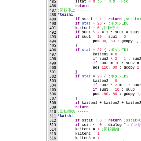
485
	sstat = 
0
;0 : スタートok
486
return
487
;回転停止 -----
488
*teishi
489
if
 sstat ! 
1
 : 
return
;sstat
490
if
stat
 = 
26
 { 
;ボタンID0
491
	kaiten1 = 
0
;回転停止
492
if
 suu1 \ 
2
 = 
1
 : suu1 = suu1
493
if
 suu1 = 
10
 : suu1 = 
0
494
pos
30
, 
80
 : 
gcopy
1
,
495
	}
496
if
stat
 = 
27
 { 
;ボタンID1
497
		kaiten2 = 
0
498
if
 suu2 \ 
2
 = 
1
 : suu
499
if
 suu2 = 
10
 : suu2 =
500
pos
110
, 
80
 : 
gcopy
1
501
	}
502
if
stat
 = 
28
 { 
;ボタンID2
503
		kaiten3 = 
0
504
if
 suu3 \ 
2
 = 
1
 : suu
505
if
 suu3 = 
10
 : suu3 =
506
pos
190
, 
80
 : 
gcopy
1
507
	}
508
if
 kaiten1 + kaiten2 + kaiten
509
return
510
;回転開始 -----
511
*kaishi
512
if
 sstat ! 
0
 : 
return
;sstat
513
if
 coin <= 
0
 : 
dialog
"コイン
514
	kaiten1 = 
1
;回転開始
515
	kaiten2 = 
1
516
	kaiten3 = 
1