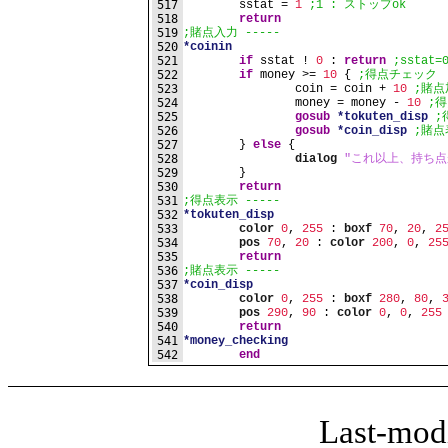
517
	sstat = 
1
;1 : ストップok
518
return
519
;賭点入力 -----
520
*coinin
521
if
 sstat ! 
0
 : 
return
;sstat
522
if
 money >= 
10
 { 
;得点チェック
523
		coin = coin + 
10
;賭点
524
		money = money - 
10
;
525
gosub
*tokuten_disp
;
526
gosub
*coin_disp
;賭点
527
	} 
else
 {
528
dialog
"これ以上、持ち点
529
	}
530
return
531
;得点表示 -----
532
*tokuten_disp
533
color
0
, 
255
 : 
boxf
70
, 
20
, 
2
534
pos
70
, 
20
 : 
color
200
, 
0
, 
25
535
return
536
;賭点表示 -----
537
*coin_disp
538
color
0
, 
255
 : 
boxf
280
, 
80
, 
539
pos
290
, 
90
 : 
color
0
, 
0
, 
255
540
return
541
*money_checking
542
end
Last-mod