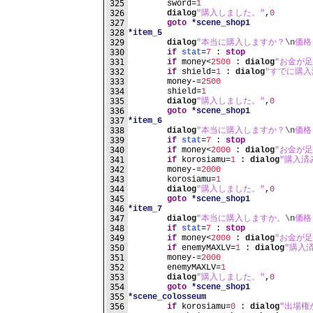
325
	sword=
1
326
dialog
"購入しました。"
,
0
327
goto
*scene_shop1
328
*item_5
329
dialog
"本当に購入しますか？
\n
価格 
330
if
stat
=
7
 : 
stop
331
if
 money<
2500
 : 
dialog
"お金が足
332
if
 shield=
1
 : 
dialog
"すでに購入
333
	money-=
2500
334
	shield=
1
335
dialog
"購入しました。"
,
0
336
goto
*scene_shop1
337
*item_6
338
dialog
"本当に購入しますか？
\n
価格 
339
if
stat
=
7
 : 
stop
340
if
 money<
2000
 : 
dialog
"お金が足
341
if
 korosiamu=
1
 : 
dialog
"購入済
342
	money-=
2000
343
	korosiamu=
1
344
dialog
"購入しました。"
,
0
345
goto
*scene_shop1
346
*item_7
347
dialog
"本当に購入しますか。
\n
価格 
348
if
stat
=
7
 : 
stop
349
if
 money<
2000
 : 
dialog
"お金が
350
if
 enemyMAXLV=
1
 : 
dialog
"購入
351
	money-=
2000
352
	enemyMAXLV=
1
353
dialog
"購入しました。"
,
0
354
goto
*scene_shop1
355
*scene_colosseum
356
if
 korosiamu=
0
 : 
dialog
"出場権