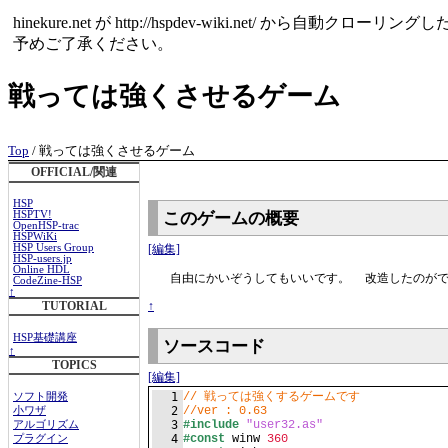
hinekure.net が http://hspdev-wiki.net
予めご了承ください。
戦っては強くさせるゲーム
Top
/ 戦っては強くさせるゲーム
OFFICIAL/関連
HSP
このゲームの概要
HSPTV!
OpenHSP-trac
HSPWiKi
[編集]
HSP Users Group
HSP-users.jp
Online HDL
自由にかいぞうしてもいいです。 改造したのがで
CodeZine-HSP
↑
↑
TUTORIAL
HSP基礎講座
ソースコード
↑
TOPICS
[編集]
1
// 戦っては強くするゲームです
ソフト開発
2
//ver : 0.63
小ワザ
3
#include
"user32.as"
アルゴリズム
4
#const
 winw 
360
プラグイン