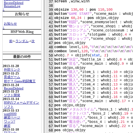
37
screen
 ,winw,winh
RecentDeleted
38
RenameLog
39
objsize
130
,
60
 : 
pos
110
,
100
↑
40
button
"GAME START"
,*scene_main : whob
お知らせ
41
objsize
60
,
24
 : 
pos
 objpx,objpy
42
button
"戦闘"
,*scene_enemyselect : whob
お知らせ
43
button
"物ショップ"
,*scene_shop1 : whobj
↑
44
button
"コロシアム"
,*scene_colosseum : w
HSP Web-Ring
45
button
"スロット"
,*slotgame : whobj
.4
 = 
46
button
"技ショップ"
,*scene_shop2 : whobj
前
<-
ランダム
->
次
47
pos
 objpx,objpy
48
combox
 level,
120
,
"0
\n
1
\n
2
\n
3
\n
4
\n
5
\n
6
49
combox
 level,
120
,
"0
\n
1
\n
2
\n
3
\n
4
\n
5
\n
6
50
whobj
.7
 = objinfo(
stat
, 
2
)
最新の40件
51
button
"決定"
,*battle_1A : whobj
.8
 = ob
52
button
"戻る"
,*scene_main : whobj
.9
 = o
2013-11-28
53
pos
 objpx,objpy
外部リンク
54
button
"購入"
,*item_1 : whobj
.10
 = obji
2013-11-25
55
button
"購入"
,*item_2 : whobj
.11
 = obji
育成ゲーム
56
button
"購入"
,*item_3 : whobj
.12
 = obji
初ゲ？ Game戦闘魔王
57
button
"購入"
,*item_4 : whobj
.13
 = obji
2013-11-24
RecentDeleted
58
button
"購入"
,*item_5 : whobj
.14
 = obji
2013-11-23
59
button
"購入"
,*item_6 : whobj
.15
 = obji
ソフト開発
60
button
"購入"
,*item_7 : whobj
.16
 = obji
2013-11-14
61
button
"戻る"
,*scene_main : whobj
.17
 = 
HSPのフォームデザイン
62
pos
 objpx,objpy
ソフト
63
button
"メタルスライム"
,*boss_1 : whobj
.
2013-11-13
64
button
"オクトパス"
,*boss_2 : whobj
.19
 =
wait0000
練習ページ
65
button
"三倍超人"
,*boss_3 : whobj
.20
 = o
ワッツ?
66
button
"魔法使い"
,*boss_4 : whobj
.21
 = o
練習
67
button
"戻る"
,*scene_main : whobj
.22
 = 
2013-11-10
68
pos
 objpx,objpy
TUT/calc