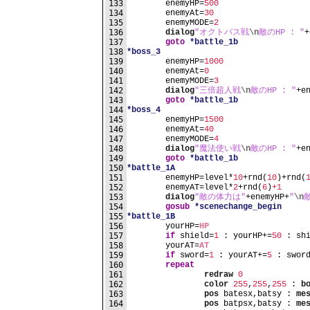
133
	enemyHP=
500
134
	enemyAt=
30
135
	enemyMODE=
2
136
dialog
"オクトパス戦
\n
敵のHP : "
+
137
goto
*battle_1b
138
*boss_3
139
	enemyHP=
1000
140
	enemyAt=
0
141
	enemyMODE=
3
142
dialog
"三倍超人戦
\n
敵のHP : "
+e
143
goto
*battle_1b
144
*boss_4
145
	enemyHP=
1500
146
	enemyAt=
40
147
	enemyMODE=
4
148
dialog
"魔法使い戦
\n
敵のHP : "
+e
149
goto
*battle_1b
150
*battle_1A
151
	enemyHP=level*
10
+rnd(
10
)+rnd(
152
	enemyAT=level*
2
+rnd(
6
)
+1
153
dialog
"敵の体力は"
+enemyHP+
"
\n
154
gosub
*scenechange_begin
155
*battle_1B
156
	yourHP=
HP
157
if
 shield=
1
 : yourHP+=
50
 : sh
158
	yourAT=
AT
159
if
 sword=
1
 : yourAT+=
5
 : swor
160
repeat
161
redraw
0
162
color
255
,
255
,
255
 : 
b
163
pos
 batesx,batsy : 
me
164
pos
 batpsx,batsy : 
me