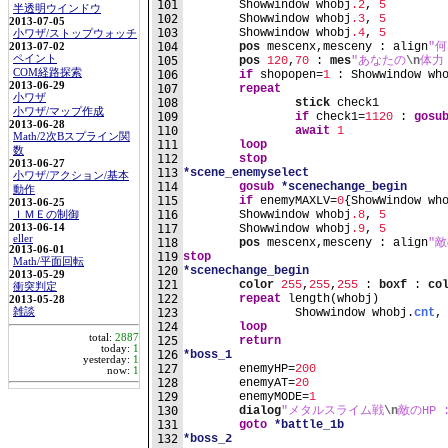
101
	Showwindow whobj
.2
, 
5
半透明ウインドウ
102
	Showwindow whobj
.3
, 
5
2013-07-05
103
	Showwindow whobj
.4
, 
5
小ワザ/ストップウォッチ
104
pos
 mescenx,mesceny : align
"
2013-07-02
ペイント
105
pos
120
,
70
 : 
mes
"あなたの
\n
体力
COM経路探索
106
if
 shopopen=
1
 : Showwindow wh
2013-06-29
107
repeat
小ワザ
108
stick
 check1
小ワザ/マップ作成
109
if
 check1=
1120
 : 
gosu
2013-06-28
110
await
1
Math/2次Bスプライン関
111
loop
数
112
stop
2013-06-27
113
*scene_enemyselect
小ワザ/アクション/基本
114
gosub
*scenechange_begin
動作
115
if
 enemyMAXLV=
0
{ShowWindow wh
2013-06-25
116
	Showwindow whobj
.8
, 
5
ＩＭＥの制御
2013-06-14
117
	Showwindow whobj
.9
, 
5
eller
118
pos
 mescenx,mesceny : align
"
2013-06-01
119
stop
Math/平面回転
120
*scenechange_begin
2013-05-29
121
color
255
,
255
,
255
 : 
boxf
 : 
co
衝突判定
122
repeat
 length(whobj)
2013-05-28
雑談
123
		Showwindow whobj.
cnt
,
124
loop
total:
2887
125
return
today:
1
126
*boss_1
yesterday:
1
127
	enemyHP=
200
now:
1
128
	enemyAT=
20
129
	enemyMODE=
1
130
dialog
"メタルスライム戦
\n
敵のHP :
131
goto
*battle_1b
132
*boss_2