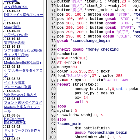
69
button
"購入"
,*itemB_1 : whobj
.23
 = obj
2013-11-06
70
button
"購入"
,*itemB_2 : whobj
.24
 = obj
ネタ収集BOX/1
71
button
"戻る"
,*scene_main : whobj
.25
 = 
2013-10-23
72
pos
20
, 
160
 : 
button
gosub
"STOP"
, 
*t
INIファイル操作モジュー
73
pos
100
, 
160
 : 
button
gosub
"STOP"
, 
*
ル
74
pos
180
, 
160
 : 
button
gosub
"STOP"
, 
*
2013-10-21
String/矩形
75
pos
290
, 
160
 : 
button
gosub
"START"
, 
2013-10-20
76
pos
290
, 
200
 : 
button
goto
"終了"
, 
*sc
小ワザのその他
77
pos
290
, 
60
 : 
button
gosub
"COIN"
, 
*c
2013-10-15
78
gosub
*scenechange_begin
実行結果図鑑
79
2013-10-12
80
onexit
gosub
*money_checking
ソフト開発/HSPLet3拡張
81
randomize
ライブラリ/Tips
82
HP
=
50
+rnd(
101
)
2013-10-06
83
AT
=
4
+rnd(
4
)
Module/hspdb(SQLite版)
2013-09-15
84
money=
500
小ワザ/モーダルダイアロ
85
color
255
,
255
,
255
 : 
boxf
グ
86
font
"MSゴジック"
,
37
 : 
color
255
2013-08-28
87
px=
40
 : py=
30
 : text=
"BATTLE GAME"
ベクトル演算
88
repeat
 strlen(text)
グローバルIP取得
89
memcpy
 hs,text,
1
,
0
,
cnt
 : 
poke
2013-08-26
90
pos
 px,py : 
mes
 hs
Web Browserを作ろう
91
	px+=
24
2013-08-15
92
wait
8
フォント選択ダイアログ
93
loop
Module/文字入力モジュ
94
sysfont
0
ール
95
Showwindow whobj
.0
, 
5
2013-08-06
HspCmd/mref
96
stop
BMSCR構造体
97
*scene_main
2013-08-05
98
dim
 battlefinish
ネットワークFPSを作ろ
99
gosub
*scenechange_begin
う！！
100
	Showwindow whobj
.1
, 
5
2013-08-02