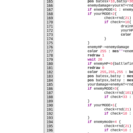
165
pos
 batesx
+10
,batsy
+3
166
		enemydamage=yourAT+rn
167
if
 enemyMODE=
1
 : enem
168
if
 yourMODE=
2
{
169
			check=rnd(
21
)
170
if
 check<=
10
{
171
				dra
172
				you
173
color
174
			}
175
		}
176
		enemyHP-=enemydamage
177
color
255
 : 
mes
""
+ene
178
redraw
1
179
wait
20
180
if
 enemyHP<
0
{battlefi
181
redraw
0
182
color
255
,
255
,
255
 : 
b
183
pos
 batesx,batsy : 
me
184
pos
 batpsx,batsy : 
me
185
		yourdamage=enemyAT+rn
186
if
 enemyMODE=
3
{
187
			check=rnd(
101
188
if
 check<
33
 :
189
		}
190
if
 yourMODE=
1
{
191
			check=rnd(
21
)
192
if
 check<
10
 :
193
		}
194
if
 enemymode=
4
 {
195
			check=rnd(
21
)
196
if
 check<
10
 :