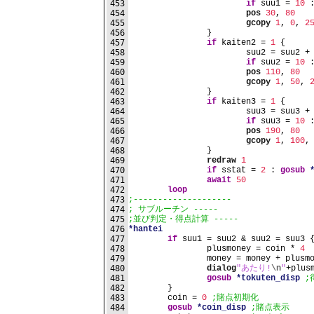
453
if
 suu1 = 
10
 
454
pos
30
, 
80
455
gcopy
1
, 
0
, 
2
456
		}
457
if
 kaiten2 = 
1
 {
458
			suu2 = suu2 +
459
if
 suu2 = 
10
 
460
pos
110
, 
80
461
gcopy
1
, 
50
, 
462
		}
463
if
 kaiten3 = 
1
 {
464
			suu3 = suu3 +
465
if
 suu3 = 
10
 
466
pos
190
, 
80
467
gcopy
1
, 
100
,
468
		}
469
redraw
1
470
if
 sstat = 
2
 : 
gosub
471
await
50
472
loop
473
;--------------------
474
; サブルーチン -----
475
;並び判定・得点計算 -----
476
*hantei
477
if
 suu1 = suu2 & suu2 = suu3 
478
		plusmoney = coin * 
4
479
		money = money + plusm
480
dialog
"あたり!
\n
"
+plus
481
gosub
*tokuten_disp
;
482
	}
483
	coin = 
0
;賭点初期化
484
gosub
*coin_disp
;賭点表示