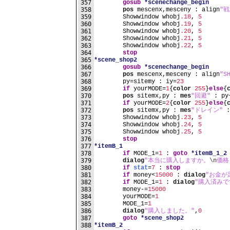
357
gosub
*scenechange_begin
358
pos
 mescenx,mesceny : align
"
359
	Showwindow whobj
.18
, 
5
360
	Showwindow whobj
.19
, 
5
361
	Showwindow whobj
.20
, 
5
362
	Showwindow whobj
.21
, 
5
363
	Showwindow whobj
.22
, 
5
364
stop
365
*scene_shop2
366
gosub
*scenechange_begin
367
pos
 mescenx,mesceny : align
"S
368
	py=sitemy : iy=
23
369
if
 yourMODE=
1
{
color
255
}
else
{
370
pos
 sitemx,py : 
mes
"回避"
 : py
371
if
 yourMODE=
2
{
color
255
}
else
{
372
pos
 sitemx,py : 
mes
"ドレイン"
 :
373
	Showwindow whobj
.23
, 
5
374
	Showwindow whobj
.24
, 
5
375
	Showwindow whobj
.25
, 
5
376
stop
377
*itemB_1
378
if
 MODE_1=
1
 : 
goto
*itemB_1_2
379
dialog
"本当に購入しますか。
\n
価格 
380
if
stat
=
7
 : 
stop
381
if
 money<
15000
 : 
dialog
"お金が
382
if
 MODE_1=
1
 : 
dialog
"購入済みで
383
	money-=
15000
384
	yourMODE=
1
385
	MODE_1=
1
386
dialog
"購入しました。"
,
0
387
goto
*scene_shop2
388
*itemB_2