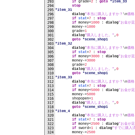
293
if
 grade=
2
 : 
goto
*item_33
294
stop
295
*item_31
296
dialog
"本当に購入しますか？
\n
価格 
297
if
stat
=
7
 : 
stop
298
if
 money<
1000
 : 
dialog
"お金が足
299
	money-=
1000
300
	grade=
1
301
dialog
"購入しました。"
,
0
302
goto
*scene_shop1
303
*item_32
304
dialog
"本当に購入しますか？
\n
価格 
305
if
stat
=
7
 : 
stop
306
if
 money<
3000
 : 
dialog
"お金が足
307
	money-=
3000
308
	grade=
2
309
dialog
"購入しました。"
,
0
310
goto
*scene_shop1
311
*item_33
312
dialog
"本当に購入しますか？
\n
価格 
313
if
stat
=
7
 : 
stop
314
if
 money<
5000
 : 
dialog
"お金が足
315
	money-=
5000
316
	shopopen=
1
317
dialog
"購入しました。"
,
0
318
goto
*scene_shop1
319
*item_4
320
dialog
"本当に購入しますか？
\n
価格 
321
if
stat
=
7
 : 
stop
322
if
 money<
2500
 : 
dialog
"お金が足
323
if
 sword=
1
 : 
dialog
"すでに購入
324
	money-=
2500