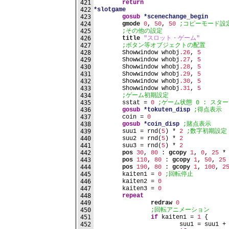
421
return
422
*slotgame
423
gosub
*scenechange_begin
424
gmode
0
, 
50
, 
50
;コピーモード設定
425
;その他の設定
426
title
"スロット・ゲーム"
427
;ボタン等オブジェクトの配置
428
	Showwindow whobj
.26
, 
5
429
	Showwindow whobj
.27
, 
5
430
	Showwindow whobj
.28
, 
5
431
	Showwindow whobj
.29
, 
5
432
	Showwindow whobj
.30
, 
5
433
	Showwindow whobj
.31
, 
5
434
;ゲーム初期設定
435
	sstat = 
0
;ゲーム状態 0 : スター
436
gosub
*tokuten_disp
;得点表示
437
	coin = 
0
438
gosub
*coin_disp
;賭点表示
439
	suu1 = rnd(
5
) * 
2
;数字初期設定
440
	suu2 = rnd(
5
) * 
2
441
	suu3 = rnd(
5
) * 
2
442
pos
30
, 
80
 : 
gcopy
1
, 
0
, 
25
 *
443
pos
110
, 
80
 : 
gcopy
1
, 
50
, 
25
444
pos
190
, 
80
 : 
gcopy
1
, 
100
, 
2
445
	kaiten1 = 
0
;回転停止
446
	kaiten2 = 
0
447
	kaiten3 = 
0
448
repeat
449
redraw
0
450
;回転アニメーション
451
if
 kaiten1 = 
1
 {
452
			suu1 = suu1 +