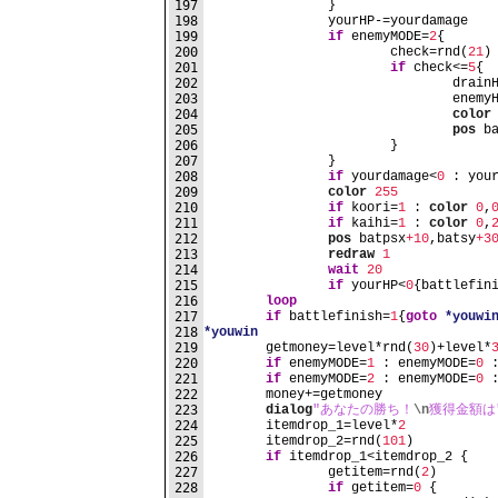
197
		}
198
		yourHP-=yourdamage
199
if
 enemyMODE=
2
{
200
			check=rnd(
21
)
201
if
 check<=
5
{
202
				dra
203
				ene
204
color
205
pos
 b
206
			}
207
		}
208
if
 yourdamage<
0
 : you
209
color
255
210
if
 koori=
1
 : 
color
0
,
211
if
 kaihi=
1
 : 
color
0
,
212
pos
 batpsx
+10
,batsy
+3
213
redraw
1
214
wait
20
215
if
 yourHP<
0
{battlefin
216
loop
217
if
 battlefinish=
1
{
goto
*youwi
218
*youwin
219
	getmoney=level*rnd(
30
)+level*
220
if
 enemyMODE=
1
 : enemyMODE=
0
 
221
if
 enemyMODE=
2
 : enemyMODE=
0
 
222
	money+=getmoney
223
dialog
"あなたの勝ち！
\n
獲得金額は
224
	itemdrop_1=level*
2
225
	itemdrop_2=rnd(
101
)
226
if
 itemdrop_1<itemdrop_2 {
227
		getitem=rnd(
2
)
228
if
 getitem=
0
 {