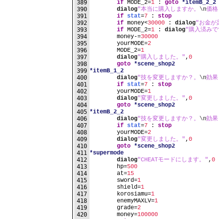
389
if
 MODE_2=
1
 : 
goto
*itemB_2_2
390
dialog
"本当に購入しますか。
\n
価格 
391
if
stat
=
7
 : 
stop
392
if
 money<
30000
 : 
dialog
"お金が
393
if
 MODE_2=
1
 : 
dialog
"購入済みで
394
	money-=
30000
395
	yourMODE=
2
396
	MODE_2=
1
397
dialog
"購入しました。"
,
0
398
goto
*scene_shop2
399
*itemB_1_2
400
dialog
"技を変更しますか？。
\n
効果
401
if
stat
=
7
 : 
stop
402
	yourMODE=
1
403
dialog
"変更しました。"
,
0
404
goto
*scene_shop2
405
*itemB_2_2
406
dialog
"技を変更しますか？。
\n
効果
407
if
stat
=
7
 : 
stop
408
	yourMODE=
2
409
dialog
"変更しました。"
,
0
410
goto
*scene_shop2
411
*supermode
412
dialog
"CHEATモードにします。"
,
0
413
	hp=
500
414
	at=
15
415
	sword=
1
416
	shield=
1
417
	korosiamu=
1
418
	enemyMAXLV=
1
419
	grade=
2
420
	money=
100000