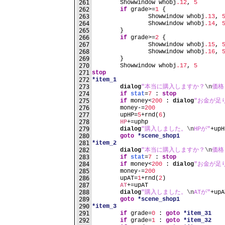
261
	Showwindow whobj
.12
, 
5
262
if
 grade>=
1
 {
263
		Showwindow whobj
.13
, 
264
		Showwindow whobj
.14
, 
265
	}
266
if
 grade>=
2
 {
267
		Showwindow whobj
.15
, 
268
		Showwindow whobj
.16
, 
269
	}
270
	Showwindow whobj
.17
, 
5
271
stop
272
*item_1
273
dialog
"本当に購入しますか？
\n
価格 
274
if
stat
=
7
 : 
stop
275
if
 money<
200
 : 
dialog
"お金が足
276
	money-=
200
277
	upHP=
5
+rnd(
6
)
278
HP
+=uphp
279
dialog
"購入しました。
\n
HPが"
+upH
280
goto
*scene_shop1
281
*item_2
282
dialog
"本当に購入しますか？
\n
価格 
283
if
stat
=
7
 : 
stop
284
if
 money<
200
 : 
dialog
"お金が足
285
	money-=
200
286
	upAT=
1
+rnd(
2
)
287
AT
+=upAT
288
dialog
"購入しました。
\n
ATが"
+upA
289
goto
*scene_shop1
290
*item_3
291
if
 grade=
0
 : 
goto
*item_31
292
if
 grade=
1
 : 
goto
*item_32