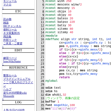
5
#const
 winh 
250
モジュール
6
#const
 mescenx winw/
2
マクロ
7
#const
 mesceny 
15
↑
ETC
8
#const
 objpx 
10
9
#const
 objpy 
40
10
#const
 batesx 
20
読み物
11
#const
 batpsx 
220
雑談
12
#const
 batsy 
30
IRCチャンネル
13
#const
 sitemx 
80
便利ツール
14
#const
 sitemy 
40
ネタ収集BOX
15
#module
用語集
16
#deffunc
 align 
str
 string, 
int
 t1, 
in
外部リンク
17
	cx=
ginfo_cx
 : cy=
ginfo_cy
 : t
ご意見・ご要望
18
pos
0
,
ginfo_dispy
 : 
mes
↑
19
if
 t1=
1
{cx-=
ginfo_mesx
/
2
}
EDIT
20
else
 : 
if
 t1=
2
{cx-=
ginfo_mesx
21
else
{cx=cx}	
練習ページ
22
if
 t2=
1
{cy-=
ginfo_mesy
/
2
}
InterWikiName
23
else
 : 
if
 t2=
2
{cy-=
ginfo_mesy
↑
24
else
{cy=cy}	
REFERENCE
25
pos
 cx,cy : 
mes
 string
26
pos
 tcx,tcy+
ginfo_mesy
整形ルール
27
return
プラグインマニュアル
28
#global
ここで導入中のプラグイ
29
ン
30
sdim
 text
ヘルプ
31
sdim
 hs
逆引きHSP開発wiki
32
dim
 whobj,
32
Menuedit
33
;ウィンドウ、画像の設定
↑
34
buffer
1
LOG
35
font
msgothic
,
100
36
mes
"111
\n
222
\n
333"
人気/今日の100件