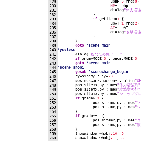
229
			upHP=
5
+rnd(
6
)
230
HP
+=uphp
231
dialog
"体力増
232
		}
233
if
 getitem=
1
 {
234
			upAT=
1
+rnd(
2
)
235
AT
+=upAT
236
dialog
"攻撃増
237
		}
238
	}
239
goto
*scene_main
240
*youlose
241
dialog
"あなたの負け..."
242
if
 enemyMODE!
0
 : enemyMODE=
0
243
goto
*scene_main
244
*scene_shop1
245
gosub
*scenechange_begin
246
	py=sitemy : iy=
23
247
pos
 mescenx,mesceny : align
"S
248
pos
 sitemx,py : 
mes
"体力増強剤"
249
pos
 sitemx,py : 
mes
"攻撃増強剤"
250
pos
 sitemx,py : 
mes
"ショップグ
251
if
 grade>=
1
 {
252
pos
 sitemx,py : 
mes
"ソ
253
pos
 sitemx,py : 
mes
"
254
	}
255
if
 grade>=
2
 {
256
pos
 sitemx,py : 
mes
"
257
pos
 sitemx,py : 
mes
"敵
258
	}
259
	Showwindow whobj
.10
, 
5
260
	Showwindow whobj
.11
, 
5