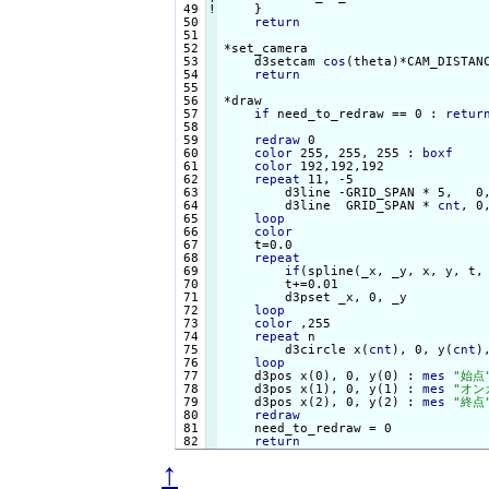
 49
!
}

return
 51

 52

*set_camera

 53

    d3setcam 
cos
(theta)*CAM_DISTAN
 54

return
 55

 56

*draw

 57

if
 need_to_redraw == 0 : 
retur
 58

 59

redraw
 0

 60

color
 255, 255, 255 : 
boxf
 61

color
 192,192,192

 62

repeat
 11, -5

 63

        d3line -GRID_SPAN * 5,   0
 64

        d3line  GRID_SPAN * 
cnt
, 0
 65

loop
 66

color
 67

    t=0.0

 68

repeat
 69

if
(spline(_x, _y, x, y, t,
 70

        t+=0.01

 71

        d3pset _x, 0, _y

 72

loop
 73

color
 ,255

 74

repeat
 n

 75

        d3circle x(
cnt
), 0, y(
cnt
),
 76

loop
 77

    d3pos x(0), 0, y(0) : 
mes
"始点
 78

    d3pos x(1), 0, y(1) : 
mes
"オン
 79

    d3pos x(2), 0, y(2) : 
mes
"終点
 80

redraw
 81

    need_to_redraw = 0

return
↑