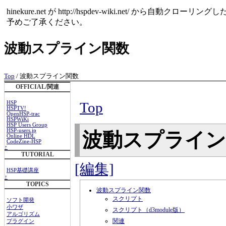
hinekure.net が http://hspdev-wiki.net
予めご了承ください。
波動スプライン関数
Top
/ 波動スプライン関数
OFFICIAL/関連
Top
HSP
HSPTV!
OpenHSP-trac
HSPWiKi
HSP Users Group
HSP-users.jp
波動スプライ
Online HDL
CodeZine-HSP
↑
TUTORIAL
[編集]
HSP基礎講座
↑
TOPICS
波動スプライン関数
スクリプト
ソフト開発
小ワザ
スクリプト（d3module版）
アルゴリズム
関連
プラグイン