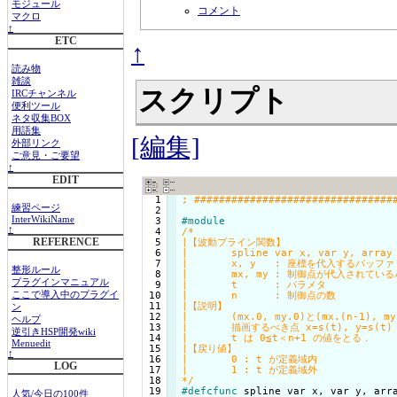
モジュール
コメント
マクロ
↑
ETC
↑
読み物
雑談
スクリプト
IRCチャンネル
便利ツール
ネタ収集BOX
用語集
[編集]
外部リンク
ご意見・ご要望
↑
EDIT
  1

練習ページ
  2

InterWikiName
  3

#module
↑
  4

/*

REFERENCE
  5

|【波動プライン関数】

  6

|	spline var x, var y, array mx, array my, double t, int n

  7

|	x, y   : 座標を代入するバッファ

整形ルール
  8

|	mx, my : 制御点が代入されているバッファ

プラグインマニュアル
  9

|	t      : パラメタ

 10

|	n      : 制御点の数

ここで導入中のプラグイ
 11

|【説明】

ン
 12

|	(mx.0, my.0)と(mx.(n-1), my.(n-1))を結ぶ曲線を求める．

ヘルプ
 13

|	描画するべき点 x=s(t), y=s(t) はパラメタ t によってがただひとつ決まり

逆引きHSP開発wiki
 14

|	t は 0≦t＜n+1 の値をとる．

Menuedit
 15

|【戻り値】

↑
 16

|	0 : t が定義域内

LOG
 17

|	1 : t が定義域外

 18

*/
 19

#defcfunc
 spline var x, var y, arr
人気/今日の100件