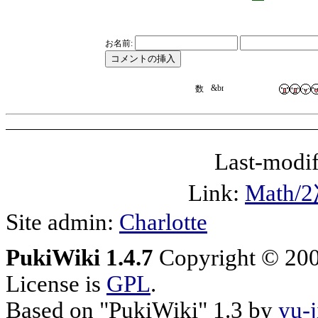
お名前:
Last-modif
Link:
Mat
Site admin:
Charlotte
PukiWiki 1.4.7
Copyright © 20
License is
GPL
.
Based on "PukiWiki" 1.3 by
yu-j