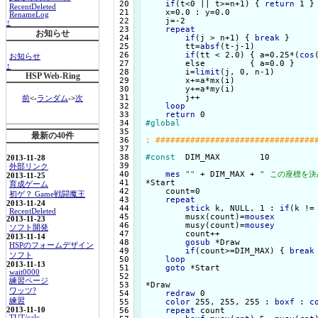
 20

if
(t<0 || t>=n+1) {
return
 1 
}

RecentDeleted
 21

    x=0.0 : y=0.0

RenameLog
 22

    j=-2

↑
 23

repeat
お知らせ
 24

if
(j > n+1) {
break
}

 25

        tt=
absf
(t-j-1)

 26

if
(tt < 2.0) {
 a=0.25*(
cos
お知らせ
 27

        else         {
 a=0.0 
}

↑
 28

        i=
limit
(j, 0, n-1)

HSP Web-Ring
 29

        x+=a*mx(i)

 30

        y+=a*my(i)

 31

        j++

前
<-
ランダム
->
次
 32

loop
 33

return
 34

#global
 35

最新の40件
 36

 37

 38

#const
  DIM_MAX        10

2013-11-28
 39

外部リンク
 40

mes
""
 + DIM_MAX + 
" この座標を決
2013-11-25
 41

*Start

育成ゲーム
 42

    count=0

初ゲ？ Game戦闘魔王
 43

repeat
2013-11-24
 44

stick
 k, NULL, 1 : 
if
(k !=
RecentDeleted
 45

        musx(count)=
mousex
2013-11-23
 46

        musy(count)=
mousey
ソフト開発
 47

        count++

2013-11-14
 48

gosub
 *Draw

HSPのフォームデザイン
 49

if
(count>=DIM_MAX) {
break
ソフト
 50

loop
2013-11-13
 51

goto
 *Start

wait0000
 52

練習ページ
 53

*Draw

ワッツ?
 54

redraw
 0

練習
 55

color
 255, 255, 255 : 
boxf
 : 
c
2013-11-10
 56

repeat
 count

TUT/calc