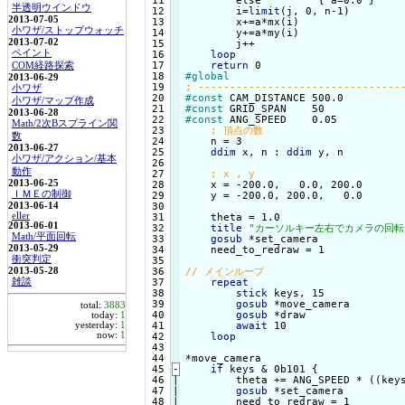
 11

        else         {
 a=0.0 
}

半透明ウインドウ
 12

        i=
limit
(j, 0, n-1)

2013-07-05
 13

        x+=a*mx(i)

小ワザ/ストップウォッチ
 14

        y+=a*my(i)

2013-07-02
 15

        j++

ペイント
 16

loop
 17

return
COM経路探索
 18

#global
2013-06-29
 19

小ワザ
 20

#const
小ワザ/マップ作成
 21

#const
2013-06-28
 22

#const
 ANG_SPEED    0.05

Math/2次Bスプライン関
 23

数
 24

    n = 3

2013-06-27
 25

ddim
 x, n : 
ddim
 y, n

小ワザ/アクション/基本
 26

動作
 27

2013-06-25
 28

    x = -200.0,   0.0, 200.0

ＩＭＥの制御
 29

    y = -200.0, 200.0,   0.0

2013-06-14
 30

eller
 31

    theta = 1.0

2013-06-01
 32

title
"カーソルキー左右でカメラの回転
Math/平面回転
 33

gosub
 *set_camera

2013-05-29
 34

    need_to_redraw = 1

衝突判定
 35

2013-05-28
 36

雑談
 37

repeat
 38

stick
 keys, 15

 39

gosub
 *move_camera

total:
3883
 40

gosub
 *draw

today:
1
yesterday:
1
 41

await
 10

now:
1
 42

loop
 43

 44

*move_camera

 45
-
if
 keys & 0b101 {
 46

|

        theta += ANG_SPEED * ((keys
 47

|

gosub
 *set_camera

 48

|

        need_to_redraw = 1
