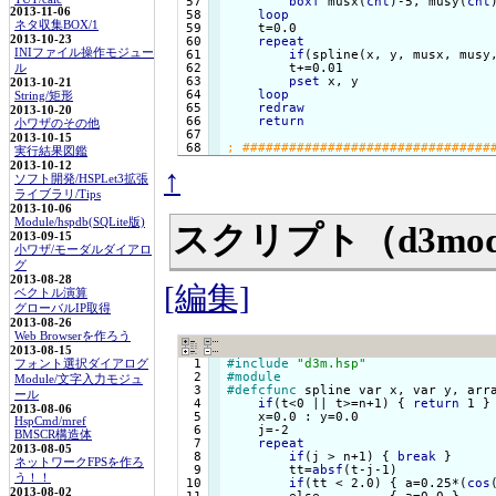
 57

boxf
 musx(
cnt
)-5, musy(
cnt
2013-11-06
 58

loop
ネタ収集BOX/1
 59

    t=0.0

2013-10-23
 60

repeat
INIファイル操作モジュー
 61

if
(spline(x, y, musx, musy
 62

        t+=0.01

ル
 63

pset
 x, y

2013-10-21
 64

loop
String/矩形
 65

redraw
2013-10-20
 66

return
小ワザのその他
 67

2013-10-15
実行結果図鑑
2013-10-12
↑
ソフト開発/HSPLet3拡張
ライブラリ/Tips
2013-10-06
Module/hspdb(SQLite版)
スクリプト（d3mod
2013-09-15
小ワザ/モーダルダイアロ
グ
2013-08-28
[編集]
ベクトル演算
グローバルIP取得
2013-08-26
Web Browserを作ろう
2013-08-15
  1

#include
"d3m.hsp"
フォント選択ダイアログ
  2

#module
Module/文字入力モジュ
  3

#defcfunc
 spline var x, var y, arr
ール
  4

if
(t<0 || t>=n+1) {
return
 1 
}

2013-08-06
  5

    x=0.0 : y=0.0

HspCmd/mref
  6

    j=-2

BMSCR構造体
  7

repeat
2013-08-05
  8

if
(j > n+1) {
break
}

ネットワークFPSを作ろ
  9

        tt=
absf
(t-j-1)

う！！
 10

if
(tt < 2.0) {
 a=0.25*(
cos
2013-08-02