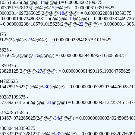
06103515625(2@@@-
14
@@@) = 0.00003662109375
000030517578125(2@@@-
15
@@@) = 0.000006103515625
.000003814697265625(2@@@-
18
@@@) = 0.000002288818359375
- 0.0000019073486328125(2@@@-
19
@@@) = 0.000000381469726
 - 0.0000002384185791015625(2@@@-
22
@@@) = 0.00000014305
75 -
78125(2@@@-
23
@@@) = 0.00000002384185791015625
5625 -
84765625(2@@@-
26
@@@) = 0.00000000894069671630859375
0859375 -
923828125(2@@@-
27
@@@) = 0.000000001490116119384765625
4765625 -
615478515625(2@@@-
30
@@@) = 0.0000000005587935447692871
69287109375 -
3077392578125(2@@@-
31
@@@) = 0.000000000093132257461547
615478515625 -
9134674072265625(2@@@-
34
@@@) = 0.000000000034924596548
480804443359375 -
45673370361328125(2@@@-
35
@@@) = 0.00000000000582076609