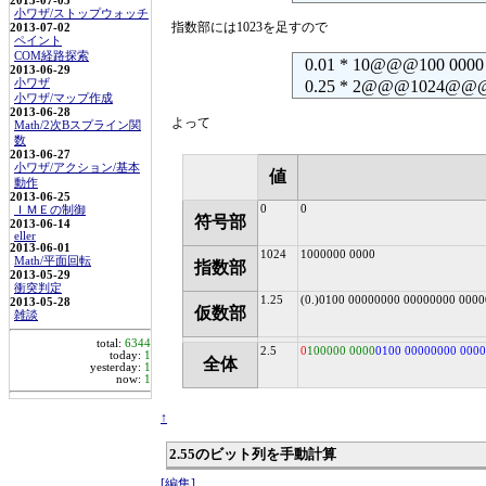
2013-07-05
小ワザ/ストップウォッチ
指数部には1023を足すので
2013-07-02
ペイント
COM経路探索
0.01 * 10@@@100 000
2013-06-29
小ワザ
0.25 * 2@@@1024@@
小ワザ/マップ作成
2013-06-28
よって
Math/2次Bスプライン関
数
2013-06-27
小ワザ/アクション/基本
値
動作
2013-06-25
0
0
ＩＭＥの制御
符号部
2013-06-14
eller
2013-06-01
1024
1000000 0000
Math/平面回転
指数部
2013-05-29
衝突判定
1.25
(0.)0100 00000000 00000000 000
2013-05-28
仮数部
雑談
total:
6344
2.5
0
100000 0000
0100 00000000 000
today:
1
全体
yesterday:
1
now:
1
↑
2.55のビット列を手動計算
[編集]