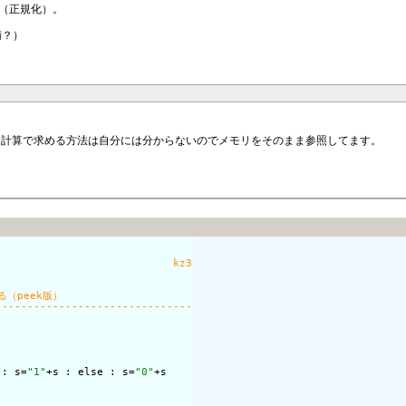
。（正規化）。
満？）
 計算で求める方法は自分には分からないのでメモリをそのまま参照してます。
 : s=
"1"
+s : else : s=
"0"
+s
