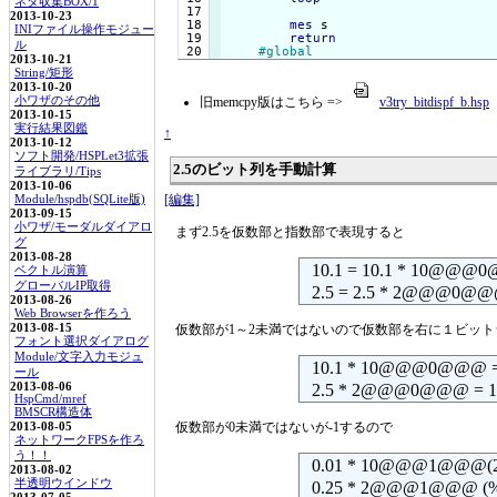
ネタ収集BOX/1
 17

2013-10-23
 18

mes
 s

INIファイル操作モジュー
 19

return
ル
#global
2013-10-21
String/矩形
2013-10-20
小ワザのその他
旧memcpy版はこちら =>
v3try_bitdispf_b.hsp
2013-10-15
実行結果図鑑
↑
2013-10-12
ソフト開発/HSPLet3拡張
2.5のビット列を手動計算
ライブラリ/Tips
2013-10-06
[編集]
Module/hspdb(SQLite版)
2013-09-15
小ワザ/モーダルダイアロ
まず2.5を仮数部と指数部で表現すると
グ
2013-08-28
10.1 = 10.1 * 10@@@
ベクトル演算
グローバルIP取得
2.5 = 2.5 * 2@@@0@@@ (
2013-08-26
Web Browserを作ろう
2013-08-15
仮数部が1～2未満ではないので仮数部を右に１ビッ
フォント選択ダイアログ
Module/文字入力モジュ
10.1 * 10@@@0@@@ =
ール
2013-08-06
2.5 * 2@@@0@@@ = 1.25
HspCmd/mref
BMSCR構造体
仮数部が0未満ではないが-1するので
2013-08-05
ネットワークFPSを作ろ
う！！
0.01 * 10@@@1@@@(
2013-08-02
半透明ウインドウ
0.25 * 2@@@1@@@ (%0.0