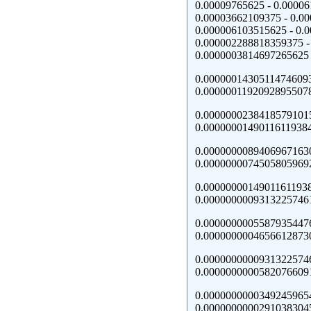
0.00009765625 - 0.000
0.00003662109375 - 0.
0.000006103515625 - 0
0.000002288818359375 
0.0000003814697265625
0.00000014305114746093
0.000000119209289550
0.0000000238418579101
0.000000014901161193
0.0000000089406967163
0.000000007450580596
0.00000000149011611938
0.000000000931322574
0.0000000005587935447
0.000000000465661287
0.0000000000931322574
0.000000000058207660
0.0000000000349245965
0.000000000029103830