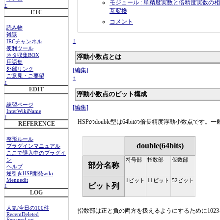
モジュール : 単精度実数と倍精度実数の相
↑
互変換
ETC
コメント
読み物
雑談
↑
IRCチャンネル
便利ツール
ネタ収集BOX
浮動小数点とは
用語集
外部リンク
[編集]
ご意見・ご要望
↑
↑
EDIT
浮動小数点のビット構成
練習ページ
[編集]
InterWikiName
↑
HSPのdouble型は64bitの倍長精度浮動小数点
REFERENCE
整形ルール
double(64bits)
プラグインマニュアル
ここで導入中のプラグイ
ン
符号部
指数部
仮数部
部分名称
ヘルプ
逆引きHSP開発wiki
Menuedit
1ビット
11ビット
52ビット
ビット列
↑
LOG
人気/今日の100件
指数部は正と負の両方を扱えるようにするために102
RecentDeleted
RenameLog