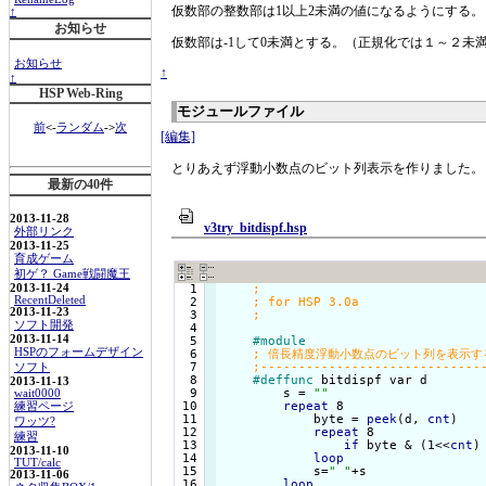
仮数部の整数部は1以上2未満の値になるようにする
↑
お知らせ
仮数部は-1して0未満とする。（正規化では１～２未
お知らせ
↑
↑
HSP Web-Ring
モジュールファイル
前
<-
ランダム
->
次
[編集]
とりあえず浮動小数点のビット列表示を作りました。
最新の40件
2013-11-28
v3try_bitdispf.hsp
外部リンク
2013-11-25
育成ゲーム
初ゲ？ Game戦闘魔王
2013-11-24
  1

RecentDeleted
  2

2013-11-23
  3

ソフト開発
  4

2013-11-14
  5

#module
HSPのフォームデザイン
  6

  7

ソフト
  8

#deffunc
 bitdispf var d

2013-11-13
  9

        s = 
""
wait0000
 10

repeat
 8

練習ページ
 11

            byte = 
peek
(d, 
cnt
)

ワッツ?
 12

repeat
 8

練習
 13

if
 byte & (1<<
cnt
)
2013-11-10
 14

loop
TUT/calc
 15

            s=
" "
+s

2013-11-06
 16

loop