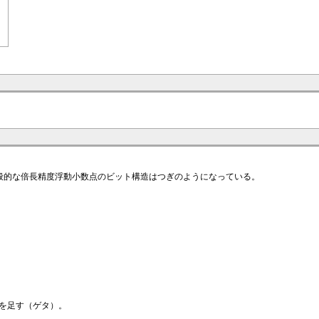
です。一般的な倍長精度浮動小数点のビット構造はつぎのようになっている。
3を足す（ゲタ）。