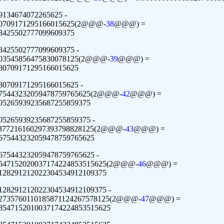
9134674072265625 -
80709171295166015625(2@@@-
38
@@@) =
8425502777099609375
8425502777099609375 -
403545856475830078125(2@@@-
39
@@@) =
80709171295166015625
80709171295166015625 -
675443232059478759765625(2@@@-
42
@@@) =
05265939235687255859375
05265939235687255859375 -
8377216160297393798828125(2@@@-
43
@@@) =
675443232059478759765625
675443232059478759765625 -
8547152020037174224853515625(2@@@-
46
@@@) =
128291212022304534912109375
128291212022304534912109375 -
42735760110185871124267578125(2@@@-
47
@@@) =
8547152010037174224853515625