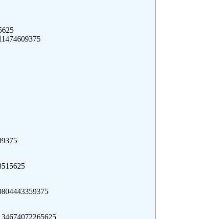
5625
11474609375
09375
8515625
0804443359375
134674072265625