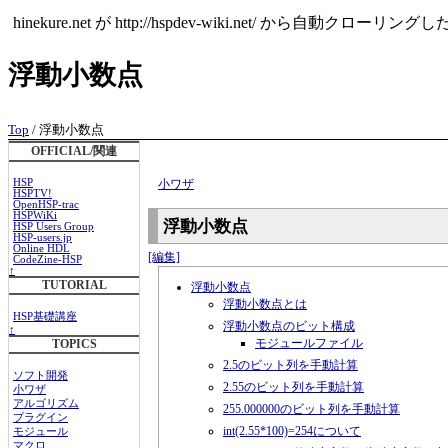
hinekure.net が http://hspdev-wiki.ne
浮動小数点
Top
/ 浮動小数点
OFFICIAL/関連
HSP
小ワザ
HSPTV!
OpenHSP-trac
HSPWiKi
浮動小数点
HSP Users Group
HSP-users.jp
Online HDL
[編集]
CodeZine-HSP
↑
TUTORIAL
浮動小数点
浮動小数点とは
HSP基礎講座
浮動小数点のビット構成
↑
モジュールファイル
TOPICS
2.5のビット列を手動計算
ソフト開発
2.55のビット列を手動計算
小ワザ
アルゴリズム
255.000000のビット列を手動計算
プラグイン
int(2.55*100)=254について
モジュール
マクロ