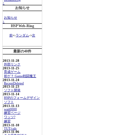
↑
お知らせ
お知らせ
↑
HSP Web-Ring
前
<-
ランダム
->
次
最新の40件
2013-11-28
外部リンク
2013-11-25
育成ゲーム
初ゲ？ Game戦闘魔王
2013-11-24
RecentDeleted
2013-11-23
ソフト開発
2013-11-14
HSPのフォームデザイン
ソフト
2013-11-13
wait0000
練習ページ
ワッツ?
練習
2013-11-10
TUT/calc
2013-11-06