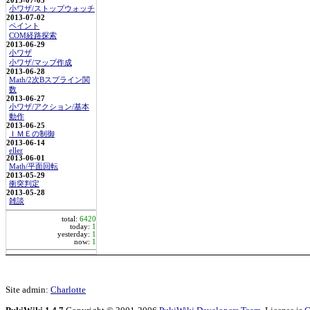
2013-07-05
小ワザ/ストップウォッチ
2013-07-02
ペイント
COM経路探索
2013-06-29
小ワザ
小ワザ/マップ作成
2013-06-28
Math/2次Bスプライン関
数
2013-06-27
小ワザ/アクション/基本
動作
2013-06-25
ＩＭＥの制御
2013-06-14
eller
2013-06-01
Math/平面回転
2013-05-29
衝突判定
2013-05-28
雑談
total:
6420
today:
1
yesterday:
1
now:
1
Site admin:
Charlotte