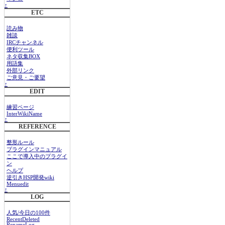
↑
ETC
読み物
雑談
IRCチャンネル
便利ツール
ネタ収集BOX
用語集
外部リンク
ご意見・ご要望
↑
EDIT
練習ページ
InterWikiName
↑
REFERENCE
整形ルール
プラグインマニュアル
ここで導入中のプラグイ
ン
ヘルプ
逆引きHSP開発wiki
Menuedit
↑
LOG
人気/今日の100件
RecentDeleted
RenameLog