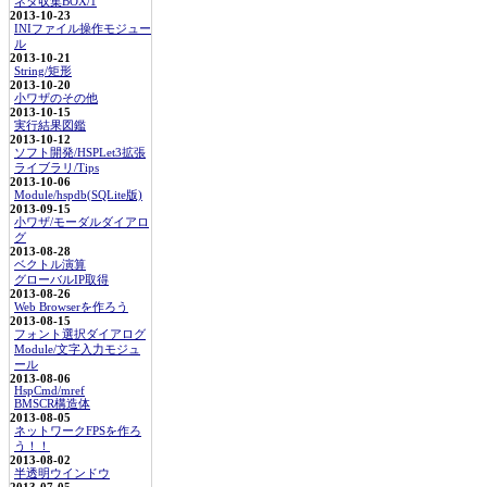
ネタ収集BOX/1
2013-10-23
INIファイル操作モジュー
ル
2013-10-21
String/矩形
2013-10-20
小ワザのその他
2013-10-15
実行結果図鑑
2013-10-12
ソフト開発/HSPLet3拡張
ライブラリ/Tips
2013-10-06
Module/hspdb(SQLite版)
2013-09-15
小ワザ/モーダルダイアロ
グ
2013-08-28
ベクトル演算
グローバルIP取得
2013-08-26
Web Browserを作ろう
2013-08-15
フォント選択ダイアログ
Module/文字入力モジュ
ール
2013-08-06
HspCmd/mref
BMSCR構造体
2013-08-05
ネットワークFPSを作ろ
う！！
2013-08-02
半透明ウインドウ