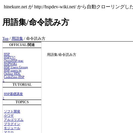
hinekure.net が http://hspdev-wiki.ne
用語集/命令読み方
Top
/
用語集
/ 命令読み方
OFFICIAL/関連
HSP
用語集/命令読み方
HSPTV!
OpenHSP-trac
HSPWiKi
HSP Users Group
HSP-users.jp
Online HDL
CodeZine-HSP
↑
TUTORIAL
HSP基礎講座
↑
TOPICS
ソフト開発
小ワザ
アルゴリズム
プラグイン
モジュール
マクロ