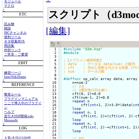
モジュール
マクロ
↑
スクリプト（d3mod
ETC
読み物
[編集]
雑談
IRCチャンネル
便利ツール
ネタ収集BOX
用語集
  1

#include
"d3m.hsp"
外部リンク
  2

#module
ご意見・ご要望
  3

↑
  4

EDIT
  5

  6

  7

練習ページ
  8

InterWikiName
  9

#deffunc
 sp_calc array data, array
↑
 10

    n=num-2

REFERENCE
 11

 12

 13

    cft(0, 2)=0.0

整形ルール
 14

    cft(num-1, 2)=0.0

プラグインマニュアル
 15

repeat
 n

ここで導入中のプラグイ
 16

        cft(
cnt
+1, 2)=3.0*(data(
cn
ン
 17

loop
ヘルプ
 18

repeat
 n, 1

 19

        cft(
cnt
, 2)=(cft(
cnt
, 2)-c
逆引きHSP開発wiki
 20

loop
Menuedit
 21

repeat
 n, 1

↑
 22

        cft(
cnt
, 2)-=cft(
cnt
+1, 2)/
LOG
 23

loop
 24

人気/今日の100件
 25
