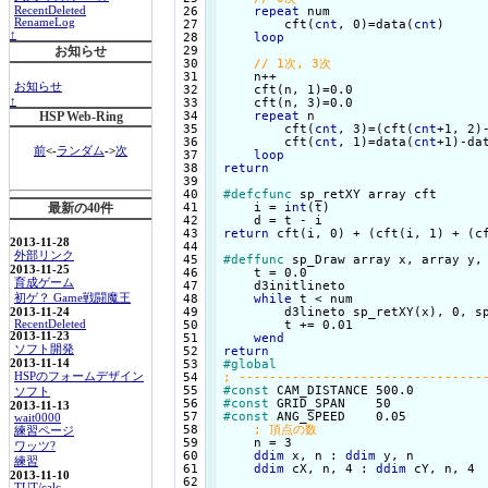
 26

repeat
 num

RecentDeleted
RenameLog
 27

        cft(
cnt
, 0)=data(
cnt
)

↑
 28

loop
 29

お知らせ
 30

 31

    n++

お知らせ
 32

    cft(n, 1)=0.0

↑
 33

    cft(n, 3)=0.0

 34

repeat
 n

HSP Web-Ring
 35

        cft(
cnt
, 3)=(cft(
cnt
+1, 2)
 36

        cft(
cnt
, 1)=data(
cnt
+1)-da
前
<-
ランダム
->
次
 37

loop
 38

return
 39

 40

#defcfunc
 sp_retXY array cft

最新の40件
 41

    i = 
int
(t)

 42

 43

return
 cft(i, 0) + (cft(i, 1) + (cf
2013-11-28
 44

外部リンク
 45

#deffunc
 sp_Draw array x, array y,
2013-11-25
 46

    t = 0.0

育成ゲーム
 47

    d3initlineto

初ゲ？ Game戦闘魔王
 48

while
 t < num

 49

        d3lineto sp_retXY(x), 0, sp
2013-11-24
RecentDeleted
 50

        t += 0.01

2013-11-23
 51

wend
ソフト開発
 52

return
2013-11-14
 53

#global
HSPのフォームデザイン
 54

 55

#const
ソフト
 56

#const
2013-11-13
 57

#const
 ANG_SPEED    0.05

wait0000
 58

練習ページ
 59

    n = 3

ワッツ?
 60

ddim
 x, n : 
ddim
 y, n

練習
 61

ddim
 cX, n, 4 : 
ddim
 cY, n, 4

2013-11-10
 62

TUT/calc