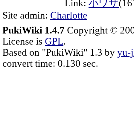
Link:
小ワザ
(16
Site admin:
Charlotte
PukiWiki 1.4.7
Copyright © 20
License is
GPL
.
Based on "PukiWiki" 1.3 by
yu-j
convert time: 0.130 sec.