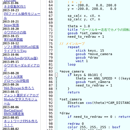
 63

2013-11-06
 64

    x = -200.0,   0.0, 200.0

ネタ収集BOX/1
 65

    y = -200.0, 200.0,   0.0

2013-10-23
 66

INIファイル操作モジュー
 67

    sp_calc x, cX, n

ル
 68

    sp_calc y, cY, n

2013-10-21
 69

String/矩形
 70

    theta = 1.0

2013-10-20
 71

title
"カーソルキー左右でカメラの回転
小ワザのその他
 72

gosub
 *set_camera

2013-10-15
 73

    need_to_redraw = 1

実行結果図鑑
 74

2013-10-12
 75

ソフト開発/HSPLet3拡張
 76

repeat
 77

stick
 keys, 15

ライブラリ/Tips
 78

gosub
 *move_camera

2013-10-06
 79

gosub
 *draw

Module/hspdb(SQLite版)
 80

wait
 1

2013-09-15
 81

loop
小ワザ/モーダルダイアロ
 82

グ
 83

*move_camera

2013-08-28
 84
-
if
 keys & 0b101 {
ベクトル演算
 85

|

        theta += ANG_SPEED * ((keys
グローバルIP取得
 86

|

gosub
 *set_camera

2013-08-26
 87

|

        need_to_redraw = 1

Web Browserを作ろう
 88
!
}

2013-08-15
return
フォント選択ダイアログ
 90

 91

*set_camera

Module/文字入力モジュ
 92

    d3setcam 
cos
(theta)*CAM_DISTAN
ール
 93

return
2013-08-06
 94

HspCmd/mref
 95

*draw

BMSCR構造体
 96

if
 need_to_redraw == 0 : 
retur
2013-08-05
 97

ネットワークFPSを作ろ
 98

redraw
 0

う！！
 99

color
 255, 255, 255 : 
boxf
2013-08-02