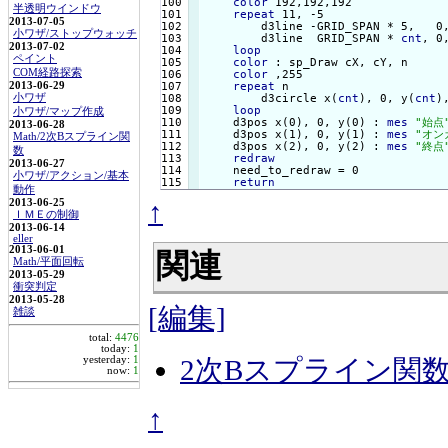
100

color
 192,192,192

半透明ウインドウ
101

repeat
 11, -5

2013-07-05
102

        d3line -GRID_SPAN * 5,   0
小ワザ/ストップウォッチ
103

        d3line  GRID_SPAN * 
cnt
, 0
2013-07-02
104

loop
ペイント
105

color
 : sp_Draw cX, cY, n

COM経路探索
106

color
 ,255

2013-06-29
107

repeat
 n

小ワザ
108

        d3circle x(
cnt
), 0, y(
cnt
),
109

loop
小ワザ/マップ作成
110

    d3pos x(0), 0, y(0) : 
mes
"始点
2013-06-28
111

    d3pos x(1), 0, y(1) : 
mes
"オン
Math/2次Bスプライン関
112

    d3pos x(2), 0, y(2) : 
mes
"終点
数
113

redraw
2013-06-27
114

    need_to_redraw = 0

小ワザ/アクション/基本
return
動作
↑
2013-06-25
ＩＭＥの制御
2013-06-14
eller
2013-06-01
関連
Math/平面回転
2013-05-29
衝突判定
2013-05-28
[編集]
雑談
total:
4476
today:
1
yesterday:
1
2次Bスプライン関
now:
1
↑