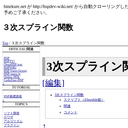
hinekure.net が http://hspdev-wiki.net
予めご了承ください。
３次スプライン関数
Top
/ ３次スプライン関数
OFFICIAL/関連
HSP
HSPTV!
3次スプライン
OpenHSP-trac
HSPWiKi
HSP Users Group
HSP-users.jp
Online HDL
[編集]
CodeZine-HSP
↑
TUTORIAL
3次スプライン関数
HSP基礎講座
スクリプト（d3module版）
↑
TOPICS
関連
コメント
ソフト開発
小ワザ
アルゴリズム
↑
プラグイン