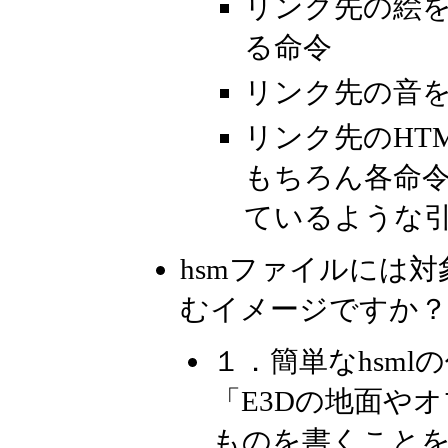
リンク先の絵
る命令
リンク先の音
リンク先のHT
もちろん各命令
ているような
hsmファイルには
むイメージですか？ 
１．簡単なhsml
「E3Dの地面や
ものを書くこと