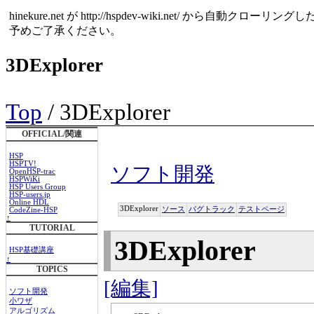
hinekure.net が http://hspdev-wiki.net
予めご了承ください。
3DExplorer
Top
/ 3DExplorer
OFFICIAL/関連
HSP
HSPTV!
ソフト開発
OpenHSP-trac
HSPWiKi
HSP Users Group
HSP-users.jp
Online HDL
3DExplorer
ソース
バグトラック
テストページ
CodeZine-HSP
↑
TUTORIAL
3DExplorer
HSP基礎講座
↑
TOPICS
[編集]
ソフト開発
小ワザ
アルゴリズム