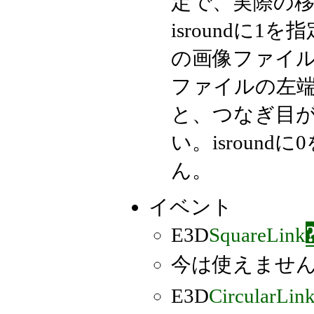
定で、実際の移
isroundに
の画像ファイル
ファイルの左
と、つなぎ目
い。isroun
ん。
イベント
E3D
SquareLink
今は使えませ
E3D
CircularLin