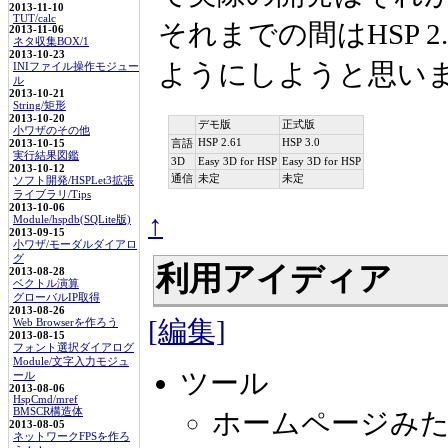
2013-11-10
TUT/calc
それまでの間はHSP 
2013-11-06
ネタ収集BOX/1
2013-10-23
ようにしようと思いま
INIファイル操作モジュー
ル
2013-10-21
String/矩形
2013-10-20
デモ版
正式版
小ワザのその他
HSP 2.61
HSP 3.0
2013-10-15
言語
実行結果図鑑
3D
Easy 3D for HSP
Easy 3D for HSP
2013-10-12
通信
未定
未定
ソフト開発/HSPLet3拡張
ライブラリ/Tips
2013-10-06
↑
Module/hspdb(SQLite版)
2013-09-15
小ワザ/モーダルダイアロ
グ
利用アイディア
2013-08-28
ベクトル演算
グローバルIP取得
2013-08-26
[編集]
Web Browserを作ろう
2013-08-15
フォント選択ダイアログ
Module/文字入力モジュ
ツール
ール
2013-08-06
HspCmd/mref
BMSCR構造体
ホームページみ
2013-08-05
ネットワークFPSを作ろ