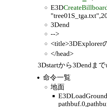
E3D
CreateBillboar
"tree01S_tga.txt",
3Dend
-->
<title>3DExplo
</head>
3Dstartから3De
命令一覧
地面
E3DLoadGroun
pathbuf.0,pathb