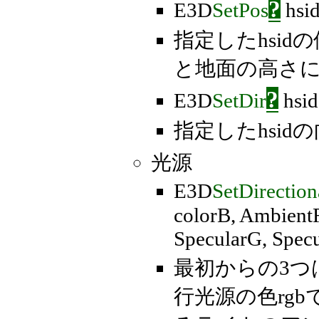
?
E3D
SetPos
hsid
指定したhsid
と地面の高さ
?
E3D
SetDir
hsid
指定したhsid
光源
E3D
SetDirection
colorB, Ambient
SpecularG, Spec
最初からの3つ
行光源の色rg