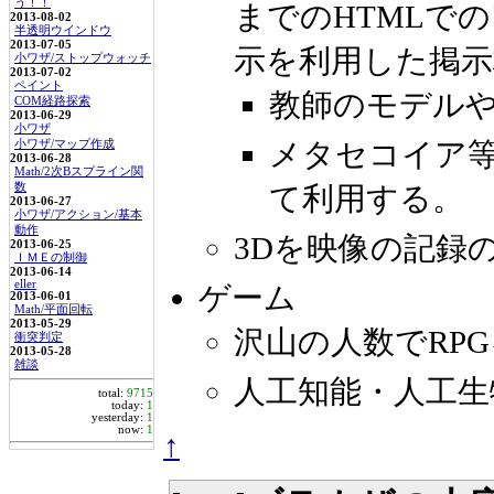
う！！
までのHTMLで
2013-08-02
半透明ウインドウ
2013-07-05
示を利用した掲示
小ワザ/ストップウォッチ
2013-07-02
ペイント
教師のモデル
COM経路探索
2013-06-29
小ワザ
メタセコイア等
小ワザ/マップ作成
2013-06-28
Math/2次Bスプライン関
数
て利用する。
2013-06-27
小ワザ/アクション/基本
動作
3Dを映像の記録
2013-06-25
ＩＭＥの制御
2013-06-14
eller
ゲーム
2013-06-01
Math/平面回転
2013-05-29
沢山の人数でRP
衝突判定
2013-05-28
雑談
人工知能・人工生
total:
9715
today:
1
yesterday:
1
now:
1
↑