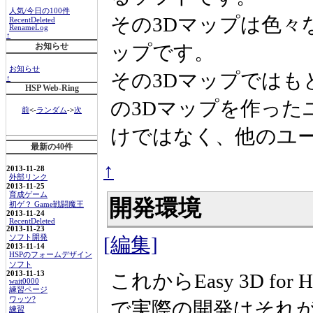
人気/今日の100件
その3Dマップは色々
RecentDeleted
RenameLog
↑
ップです。
お知らせ
お知らせ
その3Dマップでは
↑
HSP Web-Ring
の3Dマップを作った
前
<-
ランダム
->
次
けではなく、他のユ
最新の40件
↑
2013-11-28
外部リンク
2013-11-25
育成ゲーム
開発環境
初ゲ？ Game戦闘魔王
2013-11-24
RecentDeleted
2013-11-23
ソフト開発
[編集]
2013-11-14
HSPのフォームデザイン
ソフト
2013-11-13
これからEasy 3D fo
wait0000
練習ページ
ワッツ?
で実際の開発はそれ
練習