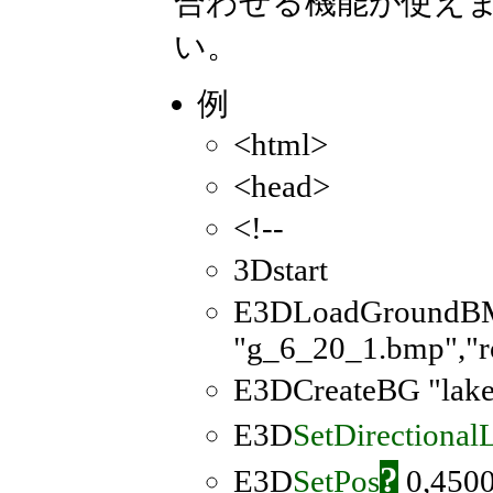
合わせる機能が使え
い。
例
<html>
<head>
<!--
3Dstart
E3DLoadGroundB
"g_6_20_1.bmp","r
E3DCreateBG "lake
E3D
SetDirectional
?
E3D
SetPos
0,4500