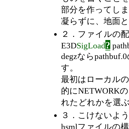
部分を作ってし
凝らずに、地面
２．ファイルの
?
E3D
SigLoad
pathb
degzならpath
す。
最初はローカル
的にNETWOR
れたどれかを選
３．こけないよ
hsmlファイル