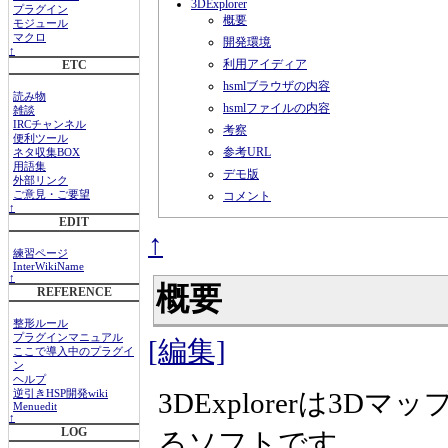
3DExplorer
プラグイン
概要
モジュール
マクロ
開発環境
↑
利用アイディア
ETC
hsmlブラウザの内容
読み物
hsmlファイルの内容
雑談
IRCチャンネル
考察
便利ツール
参考URL
ネタ収集BOX
用語集
デモ版
外部リンク
ご意見・ご要望
コメント
↑
EDIT
↑
練習ページ
InterWikiName
↑
概要
REFERENCE
整形ルール
プラグインマニュアル
[編集]
ここで導入中のプラグイ
ン
ヘルプ
3DExplorerは3
逆引きHSP開発wiki
Menuedit
↑
LOG
るソフトです。