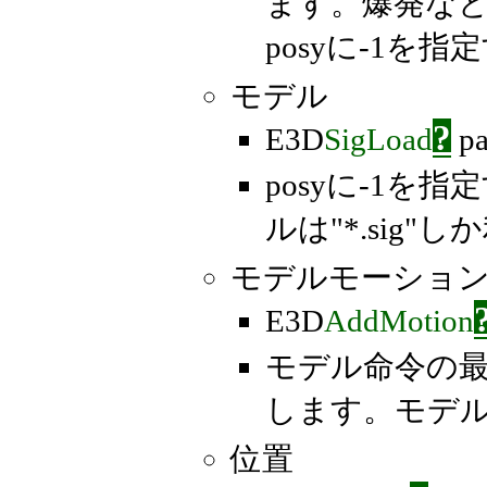
ます。爆発な
posyに-1
モデル
?
E3D
SigLoad
pa
posyに-1
ルは"*.sig
モデルモーショ
E3D
AddMotion
モデル命令の最
します。モデルは
位置