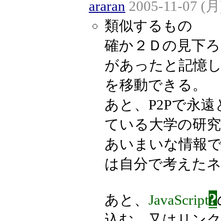
araran
2005-11-07 (月
類似するもの
確か２Ｄの見下ろ
があったと記憶
を移動できる。
あと、P2Pで永
ている大学の研
あいまいな情報です
は自分で考えた
?
あと、
JavaScript
込む、又はリン