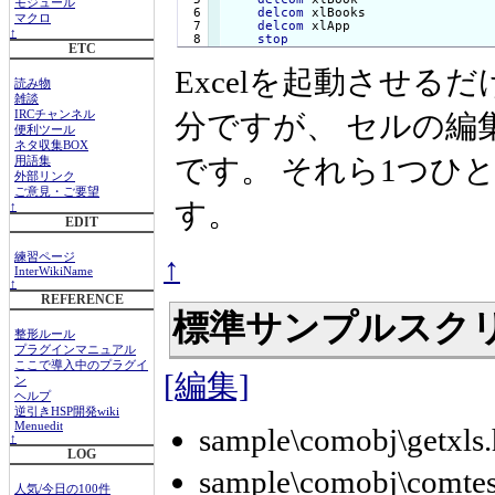
モジュール
  6

delcom
 xlBooks

マクロ
  7

delcom
 xlApp

↑
stop
ETC
Excelを起動させ
読み物
雑談
分ですが、 セルの編
IRCチャンネル
便利ツール
ネタ収集BOX
です。 それら1つひ
用語集
外部リンク
ご意見・ご要望
す。
↑
EDIT
↑
練習ページ
InterWikiName
↑
REFERENCE
標準サンプルスク
整形ルール
プラグインマニュアル
ここで導入中のプラグイ
[編集]
ン
ヘルプ
逆引きHSP開発wiki
Menuedit
sample\comobj\getxls.
↑
LOG
sample\comobj\comtes
人気/今日の100件