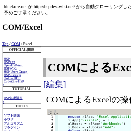
hinekure.net が http://hspdev-wiki.net
予めご了承ください。
COM/Excel
Top
/
COM
/ Excel
OFFICIAL/関連
HSP
HSPTV!
COMによるEx
OpenHSP-trac
HSPWiKi
HSP Users Group
HSP-users.jp
Online HDL
[編集]
CodeZine-HSP
↑
TUTORIAL
COMによるExcel
HSP基礎講座
↑
TOPICS
ソフト開発
  1

newcom
 xlApp, 
"Excel.Applicati
小ワザ
  2

    xlApp(
"Visible"
) = 1          
  3

    xlBooks = xlApp(
"Workbooks"
)  
アルゴリズム
  4

    xlBook = xlBooks(
"Add"
)       
プラグイン
  5

delcom
 xlBook
