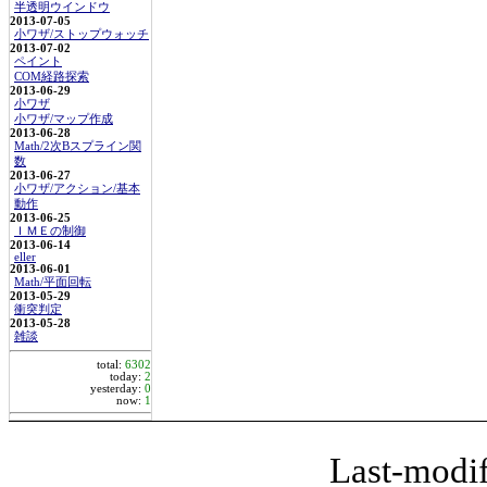
半透明ウインドウ
2013-07-05
小ワザ/ストップウォッチ
2013-07-02
ペイント
COM経路探索
2013-06-29
小ワザ
小ワザ/マップ作成
2013-06-28
Math/2次Bスプライン関
数
2013-06-27
小ワザ/アクション/基本
動作
2013-06-25
ＩＭＥの制御
2013-06-14
eller
2013-06-01
Math/平面回転
2013-05-29
衝突判定
2013-05-28
雑談
total:
6302
today:
2
yesterday:
0
now:
1
Last-modi