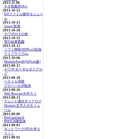
2013-11-06
ネタ収集BOX/1
2013-10-23
INIファイル操作モジュー
ル
2013-10-21
String/矩形
2013-10-20
小ワザのその他
2013-10-15
実行結果図鑑
2013-10-12
ソフト開発/HSPLet3拡張
ライブラリ/Tips
2013-10-06
Module/hspdb(SQLite版)
2013-09-15
小ワザ/モーダルダイアロ
グ
2013-08-28
ベクトル演算
グローバルIP取得
2013-08-26
Web Browserを作ろう
2013-08-15
フォント選択ダイアログ
Module/文字入力モジュ
ール
2013-08-06
HspCmd/mref
BMSCR構造体
2013-08-05
ネットワークFPSを作ろ
う！！
2013-08-02