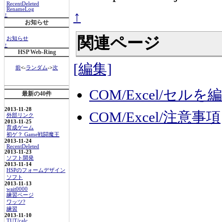
RecentDeleted
RenameLog
↑
↑
お知らせ
関連ページ
お知らせ
↑
HSP Web-Ring
[編集]
前
<-
ランダム
->
次
COM/Excel/セル
最新の40件
2013-11-28
COM/Excel/注意事項
外部リンク
2013-11-25
育成ゲーム
初ゲ？ Game戦闘魔王
2013-11-24
RecentDeleted
2013-11-23
ソフト開発
2013-11-14
HSPのフォームデザイン
ソフト
2013-11-13
wait0000
練習ページ
ワッツ?
練習
2013-11-10
TUT/calc