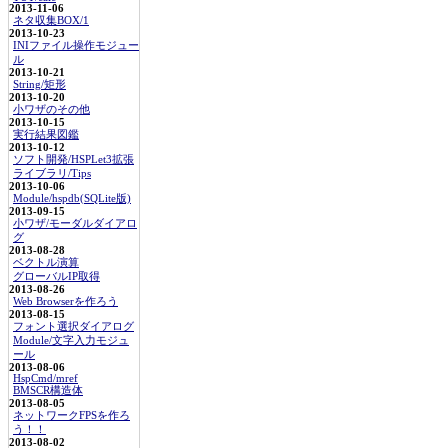
2013-11-06
ネタ収集BOX/1
2013-10-23
INIファイル操作モジュー
ル
2013-10-21
String/矩形
2013-10-20
小ワザのその他
2013-10-15
実行結果図鑑
2013-10-12
ソフト開発/HSPLet3拡張
ライブラリ/Tips
2013-10-06
Module/hspdb(SQLite版)
2013-09-15
小ワザ/モーダルダイアロ
グ
2013-08-28
ベクトル演算
グローバルIP取得
2013-08-26
Web Browserを作ろう
2013-08-15
フォント選択ダイアログ
Module/文字入力モジュ
ール
2013-08-06
HspCmd/mref
BMSCR構造体
2013-08-05
ネットワークFPSを作ろ
う！！
2013-08-02