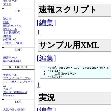
モジュール
マクロ
速報スクリプト
↑
ETC
読み物
[編集]
雑談
IRCチャンネル
↑
便利ツール
ネタ収集BOX
用語集
外部リンク
サンプル用XML
ご意見・ご要望
↑
EDIT
[編集]
練習ページ
InterWikiName
↑
REFERENCE
<?xml version="1.0" encoding="UTF-8"
  1

<TITLE>

    二回目のHSPCOM

整形ルール
</TITLE>
プラグインマニュアル
↑
ここで導入中のプラグイ
ン
ヘルプ
逆引きHSP開発wiki
実況
Menuedit
↑
LOG
[編集]
人気/今日の100件