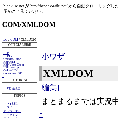
hinekure.net が http://hspdev-wiki.net
予めご了承ください。
COM/XMLDOM
Top
/
COM
/ XMLDOM
OFFICIAL/関連
HSP
小ワザ
HSPTV!
OpenHSP-trac
HSPWiKi
HSP Users Group
HSP-users.jp
XMLDOM
Online HDL
CodeZine-HSP
↑
TUTORIAL
[編集]
HSP基礎講座
↑
TOPICS
まとまるまでは実況
ソフト開発
小ワザ
↑
アルゴリズム
プラグイン