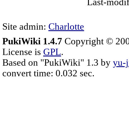
Last-modif
Site admin:
Charlotte
PukiWiki 1.4.7
Copyright © 20
License is
GPL
.
Based on "PukiWiki" 1.3 by
yu-j
convert time: 0.032 sec.