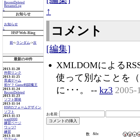
RecentDeleted
RenameLog
↑
↑
お知らせ
お知らせ
コメント
↑
HSP Web-Ring
前
<-
ランダム
->
次
[編集]
最新の40件
XMLDOMによるR
2013-11-28
外部リンク
使って別なことを（
2013-11-25
育成ゲーム
初ゲ？ Game戦闘魔王
に･･･。 --
kz3
2005-
2013-11-24
RecentDeleted
2013-11-23
ソフト開発
2013-11-14
HSPのフォームデザイン
ソフト
お名前:
2013-11-13
wait0000
練習ページ
ワッツ?
練習
2013-11-10
TUT/calc