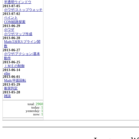
半透明ウインドウ
2013-07-05
小ワザ/ストップウォッチ
2013-07-02
ペイント
COM経路探索
2013-06-29
小ワザ
小ワザ/マップ作成
2013-06-28
Math/2次Bスプライン関
数
2013-06-27
小ワザ/アクション/基本
動作
2013-06-25
ＩＭＥの制御
2013-06-14
eller
2013-06-01
Math/平面回転
2013-05-29
衝突判定
2013-05-28
雑談
total:
2960
today:
1
yesterday:
1
now:
1