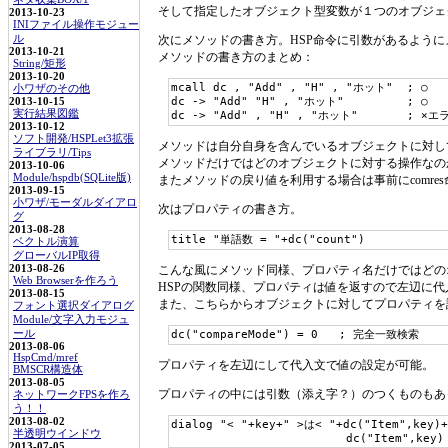
そして指定したオブジェクト型変数が１つのオブジェ
2013-10-23
INIファイル操作モジュー
ル
次にメソッドの書き方。HSP命令に引数があるよう
2013-10-21
メソッドの書き方のまとめ：
String/矩形
2013-10-20
mcall dc , "Add" , "H" , "ホット"  ; ○

小ワザのその他
dc -> "Add" "H" , "ホット"         ; ○

2013-10-15
実行結果図鑑
dc -> "Add" , "H" , "ホット"       ; ×
2013-10-12
ソフト開発/HSPLet3拡張
メソッドは自分自身を含んでいるオブジェクトに対し
ライブラリ/Tips
メソッドだけではどのオブジェクトに対する操作なの
2013-10-06
Module/hspdb(SQLite版)
またメソッドの戻り値を利用する場合は事前にcomr
2013-09-15
小ワザ/モーダルダイアロ
次はプロパティの書き方。
グ
2013-08-28
title "単語数 = "+dc("count")
ベクトル演算
グローバルIP取得
2013-08-26
こんな風にメソッド同様、プロパティ名だけではどの
Web Browserを作ろう
HSPの関数同様、プロパティは値を返すので左辺に
2013-08-15
また、こちらからオブジェクトに対してプロパティを
フォント選択ダイアログ
Module/文字入力モジュ
ール
dc("compareMode") = 0   ; 完全一致検索
2013-08-06
HspCmd/mref
プロパティを左辺にして代入文で値の設定が可能。
BMSCR構造体
2013-08-05
プロパティの中には引数（添え字？）のつくものもあ
ネットワークFPSを作ろ
う！！
2013-08-02
dialog "< "+key+" >は< "+dc("Item",ke
半透明ウインドウ
                         dc("Item",key)
2013-07-05