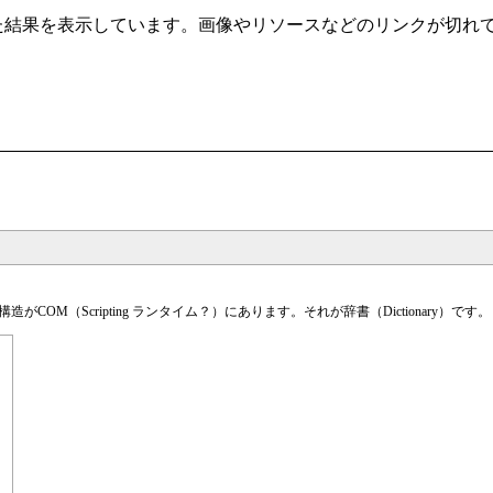
t/ から自動クローリングした結果を表示しています。画像やリソースなどのリ
M（Scripting ランタイム？）にあります。それが辞書（Dictionary）です。