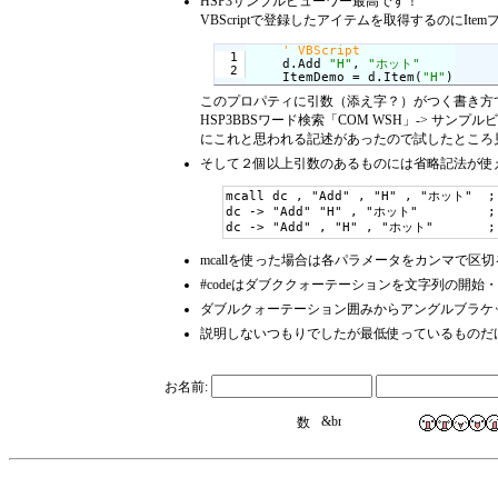
HSP3サンプルビューワー最高です！
VBScriptで登録したアイテムを取得するのにI
  1

    d.Add 
"H"
, 
"ホット"
    ItemDemo = d.Item(
"H"
)
このプロパティに引数（添え字？）がつく書き方で
HSP3BBSワード検索「COM WSH」-> サンプルビューワ
にこれと思われる記述があったので試したところ見
そして２個以上引数のあるものには省略記法が使え
mcall dc , "Add" , "H" , "ホット"  ; 
dc -> "Add" "H" , "ホット"         ; 
dc -> "Add" , "H" , "ホット"       ;
mcallを使った場合は各パラメータをカンマで
#codeはダブククォーテーションを文字列の開
ダブルクォーテーション囲みからアングルブラケッ
説明しないつもりでしたが最低使っているものだけ
お名前: