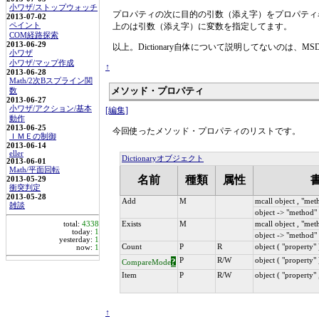
小ワザ/ストップウォッチ
プロパティの次に目的の引数（添え字）をプロパティ
2013-07-02
ペイント
上のは引数（添え字）に変数を指定してます。
COM経路探索
2013-06-29
以上。Dictionary自体について説明してないのは、M
小ワザ
小ワザ/マップ作成
↑
2013-06-28
Math/2次Bスプライン関
メソッド・プロパティ
数
2013-06-27
小ワザ/アクション/基本
[編集]
動作
2013-06-25
今回使ったメソッド・プロパティのリストです。
ＩＭＥの制御
2013-06-14
eller
Dictionaryオブジェクト
2013-06-01
Math/平面回転
名前
種類
属性
2013-05-29
衝突判定
2013-05-28
Add
M
mcall object , "met
雑談
object -> "method" 
total:
4338
Exists
M
mcall object , "met
today:
1
object -> "method"
yesterday:
1
Count
P
R
object ( "property" 
now:
1
?
P
R/W
object ( "property" 
CompareMode
Item
P
R/W
object ( "property" 
↑