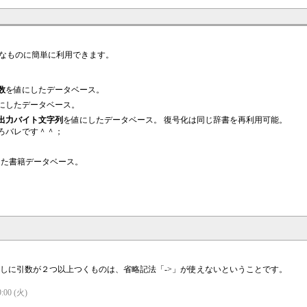
なものに簡単に利用できます。
数
を値にしたデータベース。
にしたデータベース。
出力バイト文字列
を値にしたデータベース。 復号化は同じ辞書を再利用可能。
ろバレです＾＾；
した書籍データベース。
しに引数が２つ以上つくものは、省略記法「->」が使えないということです。
9:00 (火)