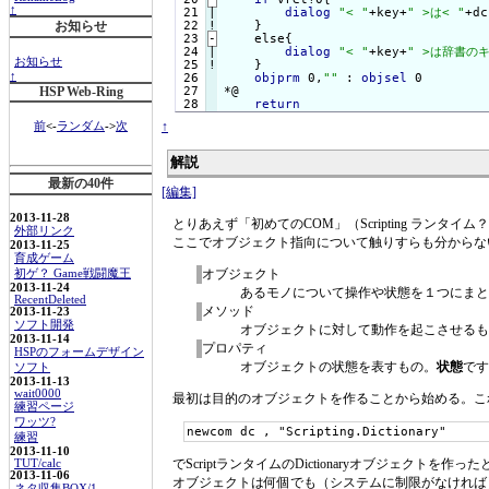
↑
 21

|

dialog
"< "
+key+
" >は< "
+dc
 22
!
}

お知らせ

 23
-
    else{
 24

|

dialog
"< "
+key+
" >は辞書の
お知らせ
 25
!
}

↑
objprm
 0,
""
 : 
objsel
 0

 27

*@

HSP Web-Ring
return
↑
前
<-
ランダム
->
次
解説
最新の40件
[編集]
2013-11-28
とりあえず「初めてのCOM」（Scripting ラ
外部リンク
ここでオブジェクト指向について触りすらも分からな
2013-11-25
育成ゲーム
オブジェクト
初ゲ？ Game戦闘魔王
2013-11-24
あるモノについて操作や状態を１つにまと
RecentDeleted
メソッド
2013-11-23
ソフト開発
オブジェクトに対して動作を起こさせるも
2013-11-14
プロパティ
HSPのフォームデザイン
オブジェクトの状態を表すもの。
状態
です
ソフト
2013-11-13
wait0000
最初は目的のオブジェクトを作ることから始める。これが
練習ページ
ワッツ?
newcom dc , "Scripting.Dictionary"
練習
2013-11-10
でScriptランタイムのDictionaryオブジェクトを作
TUT/calc
2013-11-06
オブジェクトは何個でも（システムに制限がなければ
ネタ収集BOX/1