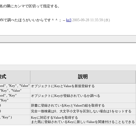
名の隣にカンマで区切って指定する。
SDNで調べたほうがいいからです＾＾； --
kz3
2005-09-28 11:35:59 (水)
書式
説明
hod" , "Key" , "Value"
オブジェクトにKeyとValueを新規登録する
"Key" , "Value"
hod" , "Key"
オブジェクトにKeyが登録されているか調べる
 "Key"
)
辞書に登録されているKeyとValueの組を取得する
)
完全一致検索は0、大文字小文字を区別しない場合は1をセットする
, "Key" )
Keyに対応するValueを取得する
また既に登録されているKeyに新しいValueを関連付けることもできる