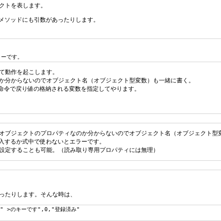
クトを表します。
にメソッドにも引数があったりします。
エラーです。
て動作を起こします。
か分からないのでオブジェクト名（オブジェクト型変数）も一緒に書く。
es命令で戻り値の格納される変数を指定してやります。
オブジェクトのプロパティなのか分からないのでオブジェクト名（オブジェクト型
代入するか式中で使わないとエラーです。
設定することも可能。（読み取り専用プロパティには無理）
ったりします。そんな時は、
y)+" >のキーです",0,"登録済み"
