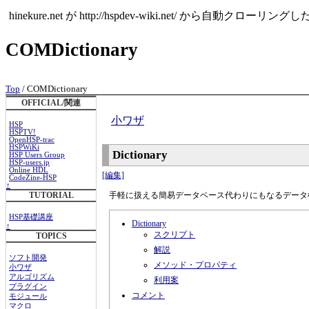
hinekure.net が http://hspdev-wiki.ne
COMDictionary
Top
/ COMDictionary
OFFICIAL/関連
小ワザ
HSP
HSPTV!
OpenHSP-trac
HSPWiKi
Dictionary
HSP Users Group
HSP-users.jp
Online HDL
[編集]
CodeZine-HSP
↑
手軽に扱える簡易データベース代わりにもなるデータ構造がCO
TUTORIAL
HSP基礎講座
Dictionary
↑
スクリプト
TOPICS
解説
ソフト開発
メソッド・プロパティ
小ワザ
アルゴリズム
利用案
プラグイン
コメント
モジュール
マクロ