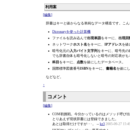
利用案
[編集]
辞書はキーと値からなる単純なデータ構造です。こん
Dicronaryを使った計算機
ファイルを読み込んで
出現単語
をキーに、
出現回
ネットワーク
ホスト名
をキーに、
IPアドレス
を値
暗号化元の
入力バイト文字列
をキーに、暗号先の
でも辞書自体も暗号化しないと暗号の対応表がも
科目
をキーに、
点数
を値にしたデータベース。
国際標準図書番号
ISBN
をキーに、
書籍名
を値に
などなど。
↑
コメント
[編集]
COM初挑戦。今分かっているのはメソッド呼び出
とりあえず現状辞書には登録できました。
あとは取得だけですが･･･。 --
kz3
2005-09-27 15:4