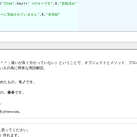
(
"Item"
,key)+
" >のキーです"
,0,
"登録済み"
キーに登録されていません"
,0,
"未登録"
ンタイム？＾＾；違いが良く分かっていない）ということで、オブジェクトとメソッド、プ
い人の為に簡単な用語解説。
めたもの。
モノ
です。
の。
命令
です。
。
newcom。
ったと思ってください。
）作れます。