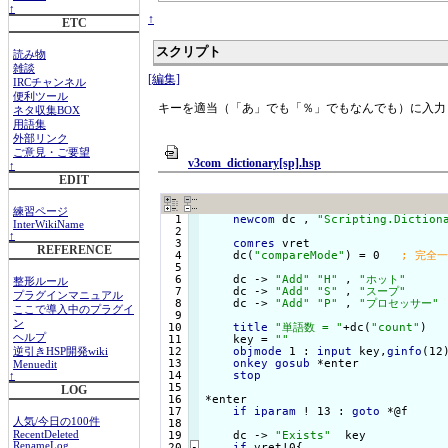
↑
↑
ETC
スクリプト
読み物
雑談
[編集]
IRCチャンネル
便利ツール
キーを適当（「あ」でも「％」でもなんでも）に入力
ネタ収集BOX
用語集
外部リンク
ご意見・ご要望
v3com_dictionary[sp].hsp
↑
EDIT
練習ページ
  1

newcom
 dc , 
"Scripting.Diction
InterWikiName
  2

↑
  3

comres
 vret

REFERENCE
  4

    dc(
"compareMode"
) = 0   
  5

  6

    dc -> 
"Add"
"H"
 , 
"ホット"
整形ルール
  7

    dc -> 
"Add"
"S"
 , 
"スープ"
プラグインマニュアル
  8

    dc -> 
"Add"
"P"
 , 
"プロセッサー"
ここで導入中のプラグイ
  9

ン
 10

title
"単語数 = "
+dc(
"count"
)

ヘルプ
 11

    key = 
""
 12

objmode
 1 : 
input
 key,
ginfo
(12
逆引きHSP開発wiki
 13

onkey
gosub
 *enter

Menuedit
 14

stop
↑
 15

LOG
 16

*enter

 17

if
iparam
 ! 13 : 
goto
 *@f

人気/今日の100件
 18

 19

    dc -> 
"Exists"
  key

RecentDeleted
RenameLog
 20
-
if
 vret!0{