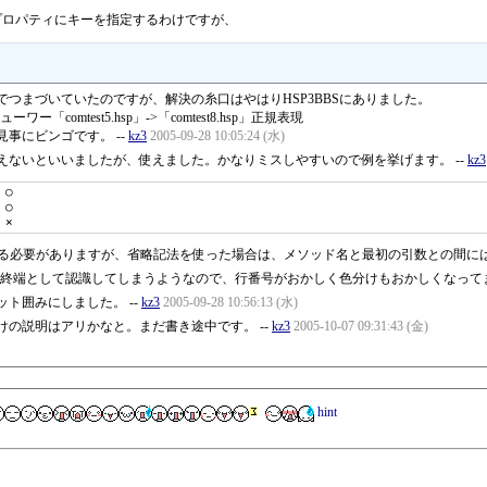
temプロパティにキーを指定するわけですが、
つまづいていたのですが、解決の糸口はやはりHSP3BBSにありました。
ー「comtest5.hsp」->「comtest8.hsp」正規表現
事にビンゴです。 --
kz3
2005-09-28 10:05:24 (水)
ないといいましたが、使えました。かなりミスしやすいので例を挙げます。 --
kz3
○

○

 ×
区切る必要がありますが、省略記法を使った場合は、メソッド名と最初の引数との間には
始・終端として認識してしまうようなので、行番号がおかしく色分けもおかしくなってま
ト囲みにしました。 --
kz3
2005-09-28 10:56:13 (水)
の説明はアリかなと。まだ書き途中です。 --
kz3
2005-10-07 09:31:43 (金)