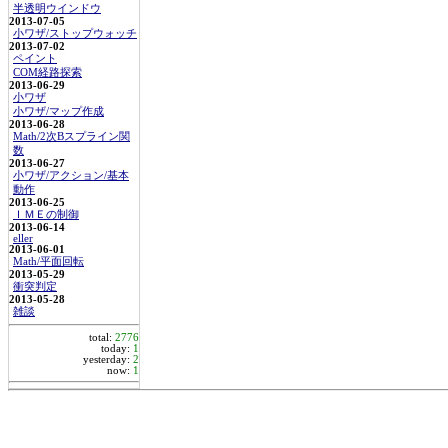
半透明ウインドウ
2013-07-05
小ワザ/ストップウォッチ
2013-07-02
ペイント
COM経路探索
2013-06-29
小ワザ
小ワザ/マップ作成
2013-06-28
Math/2次Bスプライン関
数
2013-06-27
小ワザ/アクション/基本
動作
2013-06-25
ＩＭＥの制御
2013-06-14
eller
2013-06-01
Math/平面回転
2013-05-29
衝突判定
2013-05-28
雑談
total:
2776
today:
1
yesterday:
2
now:
1