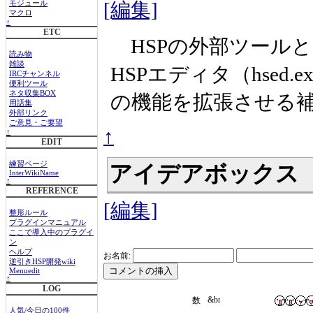
[編集]
モジュール
マクロ
↑
ETC
HSPの外部ツール
読み物
雑談
HSPエディタ（hsed.e
IRCチャンネル
便利ツール
ネタ収集BOX
の機能を拡張させる
用語集
外部リンク
ご意見・ご要望
↑
↑
EDIT
練習ページ
アイデアボックス
InterWikiName
↑
REFERENCE
[編集]
整形ルール
プラグインマニュアル
ここで導入中のプラグイ
ン
ヘルプ
お名前:
逆引きHSP開発wiki
Menuedit
↑
LOG
人気/今日の100件