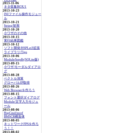
2013-11-06
ネタ収集BOX/1
2013-10-23
INIファイル操作モジュー
ル
2013-10-21
String/矩形
2013-10-20
小ワザのその他
2013-10-15
実行結果図鑑
2013-10-12
ソフト開発/HSPLet3拡張
ライブラリ/Tips
2013-10-06
Module/hspdb(SQLite版)
2013-09-15
小ワザ/モーダルダイアロ
グ
2013-08-28
ベクトル演算
グローバルIP取得
2013-08-26
Web Browserを作ろう
2013-08-15
フォント選択ダイアログ
Module/文字入力モジュ
ール
2013-08-06
HspCmd/mref
BMSCR構造体
2013-08-05
ネットワークFPSを作ろ
う！！
2013-08-02