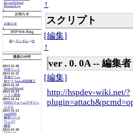
↑
RecentDeleted
RenameLog
↑
お知らせ
スクリプト
お知らせ
↑
HSP Web-Ring
[編集]
前
<-
ランダム
->
次
↑
最新の40件
ver . 0. 0A -- 編集
2013-11-28
外部リンク
2013-11-25
[編集]
育成ゲーム
初ゲ？ Game戦闘魔王
2013-11-24
RecentDeleted
http://hspdev-wiki.net/?
2013-11-23
ソフト開発
plugin=attach&pcm
2013-11-14
HSPのフォームデザイン
ソフト
2013-11-13
wait0000
練習ページ
ワッツ?
練習
2013-11-10
TUT/calc