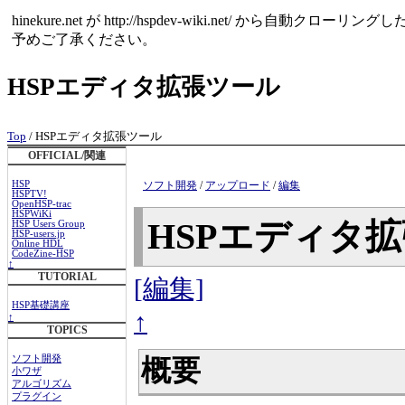
hinekure.net が http://hspdev-wiki.net
予めご了承ください。
HSPエディタ拡張ツール
Top
/ HSPエディタ拡張ツール
OFFICIAL/関連
HSP
ソフト開発
/
アップロード
/
編集
HSPTV!
OpenHSP-trac
HSPWiKi
HSPエディタ
HSP Users Group
HSP-users.jp
Online HDL
CodeZine-HSP
↑
TUTORIAL
[編集]
HSP基礎講座
↑
↑
TOPICS
ソフト開発
概要
小ワザ
アルゴリズム
プラグイン