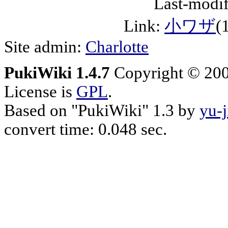
Last-modif
Link:
小ワザ
(
Site admin:
Charlotte
PukiWiki 1.4.7
Copyright © 20
License is
GPL
.
Based on "PukiWiki" 1.3 by
yu-j
convert time: 0.048 sec.