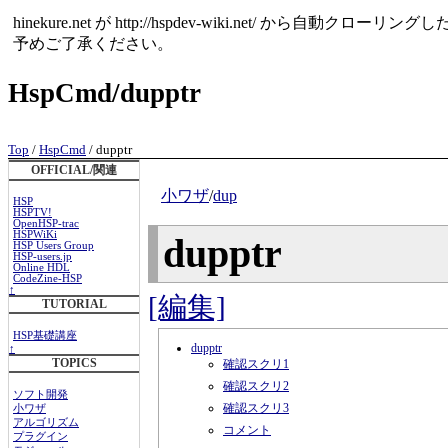
hinekure.net が http://hspdev-wiki.net
予めご了承ください。
HspCmd/dupptr
Top
/
HspCmd
/ dupptr
OFFICIAL/関連
小ワザ
/
dup
HSP
HSPTV!
OpenHSP-trac
HSPWiKi
dupptr
HSP Users Group
HSP-users.jp
Online HDL
CodeZine-HSP
↑
[編集]
TUTORIAL
HSP基礎講座
dupptr
↑
TOPICS
確認スクリ1
確認スクリ2
ソフト開発
確認スクリ3
小ワザ
アルゴリズム
コメント
プラグイン