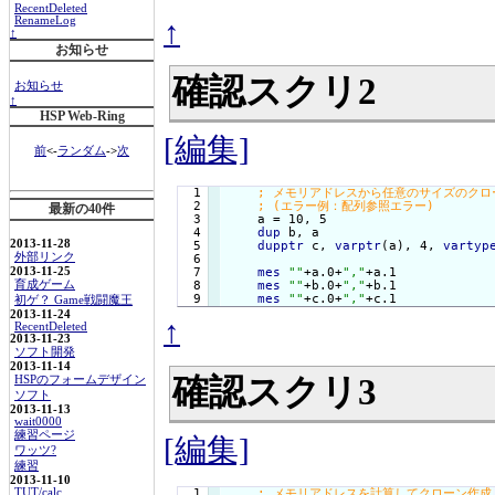
RecentDeleted
↑
RenameLog
↑
お知らせ
確認スクリ2
お知らせ
↑
HSP Web-Ring
[編集]
前
<-
ランダム
->
次
  1

  2

最新の40件
  3

    a = 10, 5

  4

dup
 b, a

2013-11-28
  5

dupptr
 c, 
varptr
(a), 4, 
vartyp
外部リンク
  6

2013-11-25
  7

mes
""
+a.0+
","
+a.1

育成ゲーム
  8

mes
""
+b.0+
","
+b.1

mes
""
+c.0+
","
+c.1
初ゲ？ Game戦闘魔王
2013-11-24
↑
RecentDeleted
2013-11-23
ソフト開発
2013-11-14
確認スクリ3
HSPのフォームデザイン
ソフト
2013-11-13
wait0000
練習ページ
[編集]
ワッツ?
練習
2013-11-10
  1

TUT/calc