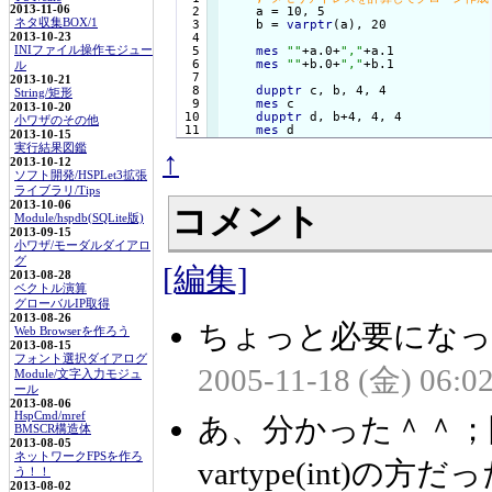
2013-11-06
  2

    a = 10, 5

ネタ収集BOX/1
  3

    b = 
varptr
(a), 20

  4

2013-10-23
  5

mes
""
+a.0+
","
+a.1

INIファイル操作モジュー
  6

mes
""
+b.0+
","
+b.1

ル
  7

2013-10-21
  8

dupptr
 c, b, 4, 4

String/矩形
  9

mes
 c

2013-10-20
 10

dupptr
 d, b+4, 4, 4

小ワザのその他
mes
 d
2013-10-15
実行結果図鑑
↑
2013-10-12
ソフト開発/HSPLet3拡張
ライブラリ/Tips
2013-10-06
コメント
Module/hspdb(SQLite版)
2013-09-15
小ワザ/モーダルダイアロ
グ
[編集]
2013-08-28
ベクトル演算
グローバルIP取得
2013-08-26
ちょっと必要になっ
Web Browserを作ろう
2013-08-15
フォント選択ダイアログ
2005-11-18 (金) 06:02
Module/文字入力モジュ
ール
2013-08-06
HspCmd/mref
あ、分かった＾＾；間
BMSCR構造体
2013-08-05
ネットワークFPSを作ろ
vartype(int)の
う！！
2013-08-02