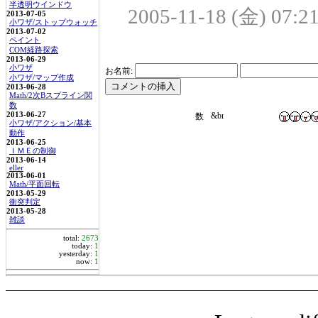
半透明ウインドウ
2005-11-18 (金) 07:21
2013-07-05
小ワザ/ストップウォッチ
2013-07-02
ペイント
COM経路探索
2013-06-29
小ワザ
お名前:
小ワザ/マップ作成
2013-06-28
Math/2次Bスプライン関
数
2013-06-27
小ワザ/アクション/基本
動作
2013-06-25
ＩＭＥの制御
2013-06-14
eller
2013-06-01
Math/平面回転
2013-05-29
衝突判定
2013-05-28
雑談
total:
2673
today:
1
yesterday:
1
now:
1