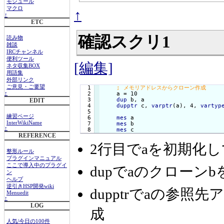
モジュール
マクロ
↑
↑
ETC
確認スクリ1
読み物
雑談
IRCチャンネル
便利ツール
[編集]
ネタ収集BOX
用語集
外部リンク
ご意見・ご要望
  1

  2

    a = 10

↑
  3

dup
 b, a

EDIT
  4

dupptr
 c, 
varptr
(a), 4, 
vartyp
  5

練習ページ
  6

mes
 a

InterWikiName
  7

mes
 b

↑
mes
 c
REFERENCE
2行目でaを初期化
整形ルール
プラグインマニュアル
ここで導入中のプラグイ
dupでaのクローン
ン
ヘルプ
逆引きHSP開発wiki
dupptrでaの参照先
Menuedit
↑
LOG
成
人気/今日の100件