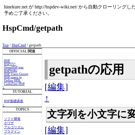
hinekure.net が http://hspdev-wiki.net
予めご了承ください。
HspCmd/getpath
Top
/
HspCmd
/ getpath
OFFICIAL/関連
HSP
HSPTV!
getpathの応用
OpenHSP-trac
HSPWiKi
HSP Users Group
HSP-users.jp
Online HDL
[編集]
CodeZine-HSP
↑
TUTORIAL
↑
HSP基礎講座
↑
TOPICS
文字列を小文字に
ソフト開発
小ワザ
[編集]
アルゴリズム
プラグイン