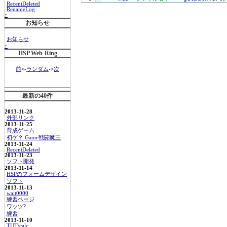
RecentDeleted
RenameLog
↑
お知らせ
お知らせ
↑
HSP Web-Ring
前
<-
ランダム
->
次
最新の40件
2013-11-28
外部リンク
2013-11-25
育成ゲーム
初ゲ？ Game戦闘魔王
2013-11-24
RecentDeleted
2013-11-23
ソフト開発
2013-11-14
HSPのフォームデザイン
ソフト
2013-11-13
wait0000
練習ページ
ワッツ?
練習
2013-11-10
TUT/calc