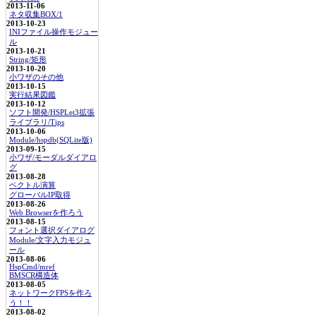
2013-11-06
ネタ収集BOX/1
2013-10-23
INIファイル操作モジュー
ル
2013-10-21
String/矩形
2013-10-20
小ワザのその他
2013-10-15
実行結果図鑑
2013-10-12
ソフト開発/HSPLet3拡張
ライブラリ/Tips
2013-10-06
Module/hspdb(SQLite版)
2013-09-15
小ワザ/モーダルダイアロ
グ
2013-08-28
ベクトル演算
グローバルIP取得
2013-08-26
Web Browserを作ろう
2013-08-15
フォント選択ダイアログ
Module/文字入力モジュ
ール
2013-08-06
HspCmd/mref
BMSCR構造体
2013-08-05
ネットワークFPSを作ろ
う！！
2013-08-02