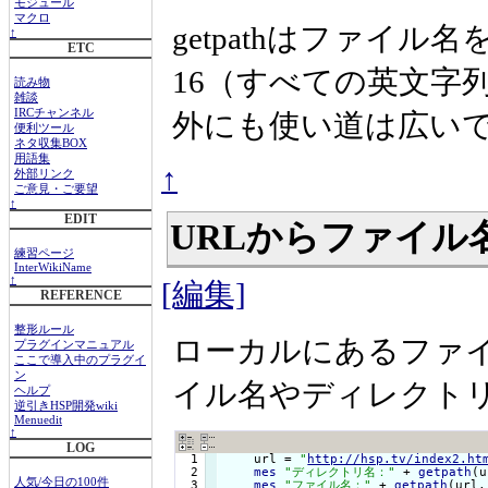
モジュール
マクロ
getpathはファイ
↑
ETC
16（すべての英文字
読み物
雑談
IRCチャンネル
外にも使い道は広い
便利ツール
ネタ収集BOX
用語集
↑
外部リンク
ご意見・ご要望
↑
EDIT
URLからファイ
練習ページ
InterWikiName
↑
[編集]
REFERENCE
整形ルール
ローカルにあるファイ
プラグインマニュアル
ここで導入中のプラグイ
ン
イル名やディレクト
ヘルプ
逆引きHSP開発wiki
Menuedit
↑
LOG
  1

    url = 
"
http://hsp.tv/index2.ht
  2

mes
"ディレクトリ名："
 + 
getpath
(u
人気/今日の100件
mes
"ファイル名："
 + 
getpath
(url,