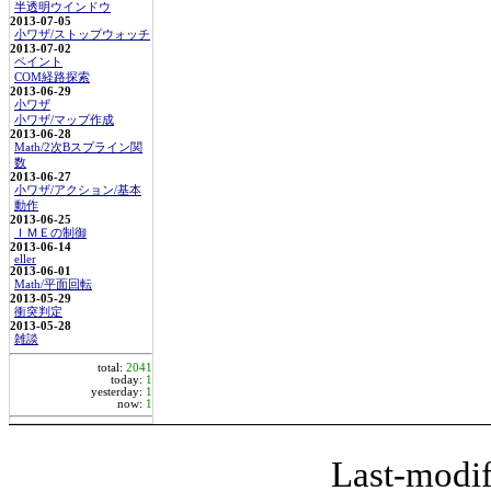
半透明ウインドウ
2013-07-05
小ワザ/ストップウォッチ
2013-07-02
ペイント
COM経路探索
2013-06-29
小ワザ
小ワザ/マップ作成
2013-06-28
Math/2次Bスプライン関
数
2013-06-27
小ワザ/アクション/基本
動作
2013-06-25
ＩＭＥの制御
2013-06-14
eller
2013-06-01
Math/平面回転
2013-05-29
衝突判定
2013-05-28
雑談
total:
2041
today:
1
yesterday:
1
now:
1
Last-modif