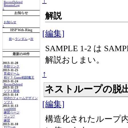
RecentDeleted
RenameLog
↑
お知らせ
解説
お知らせ
↑
HSP Web-Ring
[編集]
前
<-
ランダム
->
次
SAMPLE 1-2 は S
最新の40件
解説おしまい。
2013-11-28
外部リンク
2013-11-25
↑
育成ゲーム
初ゲ？ Game戦闘魔王
2013-11-24
RecentDeleted
ネストループの脱
2013-11-23
ソフト開発
2013-11-14
HSPのフォームデザイン
[編集]
ソフト
2013-11-13
wait0000
練習ページ
構造化されたループ
ワッツ?
練習
2013-11-10
TUT/calc