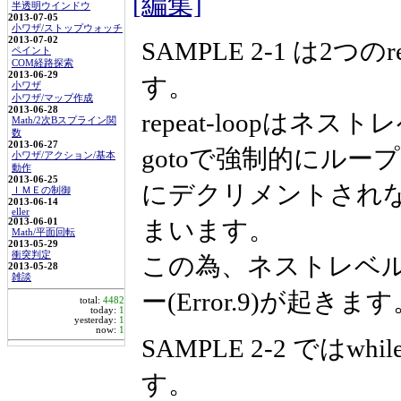
[編集]
半透明ウインドウ
2013-07-05
小ワザ/ストップウォッチ
2013-07-02
SAMPLE 2-1 は2つ
ペイント
COM経路探索
2013-06-29
す。
小ワザ
小ワザ/マップ作成
2013-06-28
repeat-loopは
Math/2次Bスプライン関
数
2013-06-27
gotoで強制的にル
小ワザ/アクション/基本
動作
2013-06-25
にデクリメントされない
ＩＭＥの制御
2013-06-14
eller
まいます。
2013-06-01
Math/平面回転
2013-05-29
衝突判定
この為、ネストレベ
2013-05-28
雑談
ー(Error.9)が起きま
total:
4482
today:
1
yesterday:
1
now:
1
SAMPLE 2-2 では
す。