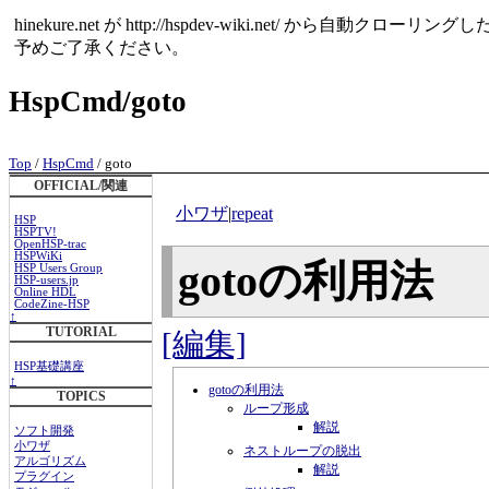
hinekure.net が http://hspdev-wiki.net
予めご了承ください。
HspCmd/goto
Top
/
HspCmd
/ goto
OFFICIAL/関連
小ワザ
|
repeat
HSP
HSPTV!
OpenHSP-trac
HSPWiKi
gotoの利用法
HSP Users Group
HSP-users.jp
Online HDL
CodeZine-HSP
↑
TUTORIAL
[編集]
HSP基礎講座
↑
gotoの利用法
TOPICS
ループ形成
解説
ソフト開発
小ワザ
ネストループの脱出
アルゴリズム
解説
プラグイン