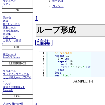
例外処理
モジュール
マクロ
コメント
↑
ETC
↑
読み物
雑談
IRCチャンネル
ループ形成
便利ツール
ネタ収集BOX
用語集
外部リンク
[編集]
ご意見・ご要望
↑
EDIT
  1

練習ページ
  2

repeat
 10

InterWikiName
  3

     i = 
cnt
↑
  4

repeat
 10

REFERENCE
  5

wait
 10

  6

title
""
+i+
","
+
cnt
  7

loop
整形ルール
  8

loop
プラグインマニュアル
mes
"Fin."
ここで導入中のプラグイ
SAMPLE 1-1
ン
ヘルプ
逆引きHSP開発wiki
Menuedit
↑
LOG
↑
人気/今日の100件