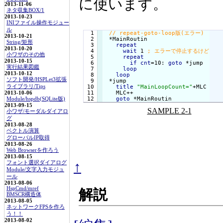
に使います。
2013-11-06
ネタ収集BOX/1
2013-10-23
INIファイル操作モジュー
ル
  1

2013-10-21
  2

 *MainRoutin

String/矩形
  3

repeat
2013-10-20
  4

wait
 1 
小ワザのその他
  5

repeat
2013-10-15
  6

if
cnt
=10: 
goto
 *jump

実行結果図鑑
  7

loop
2013-10-12
  8

loop
ソフト開発/HSPLet3拡張
  9

 *jump

ライブラリ/Tips
 10

title
"MainLoopCount="
+MLC

 11

   MLC++

2013-10-06
goto
 *MainRoutin
Module/hspdb(SQLite版)
2013-09-15
SAMPLE 2-1
小ワザ/モーダルダイアロ
グ
2013-08-28
ベクトル演算
グローバルIP取得
2013-08-26
Web Browserを作ろう
2013-08-15
↑
フォント選択ダイアログ
Module/文字入力モジュ
ール
2013-08-06
HspCmd/mref
解説
BMSCR構造体
2013-08-05
ネットワークFPSを作ろ
う！！
2013-08-02