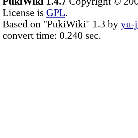
PukiWiki 1.4.7
Copyright © 20
License is
GPL
.
Based on "PukiWiki" 1.3 by
yu-j
convert time: 0.240 sec.