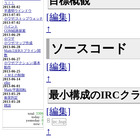
目標概観
う！！
2013-08-02
半透明ウインドウ
[編集]
2013-07-05
小ワザ/ストップウォッチ
2013-07-02
↑
ペイント
COM経路探索
2013-06-29
小ワザ
小ワザ/マップ作成
ソースコード
2013-06-28
Math/2次Bスプライン関
数
2013-06-27
小ワザ/アクション/基本
[編集]
動作
2013-06-25
↑
ＩＭＥの制御
2013-06-14
eller
2013-06-01
Math/平面回転
最小構成のIRCク
2013-05-29
衝突判定
2013-05-28
雑談
[編集]
total:
3306
today:
2
yesterday:
0
+
irc.hsp
now:
1
↑