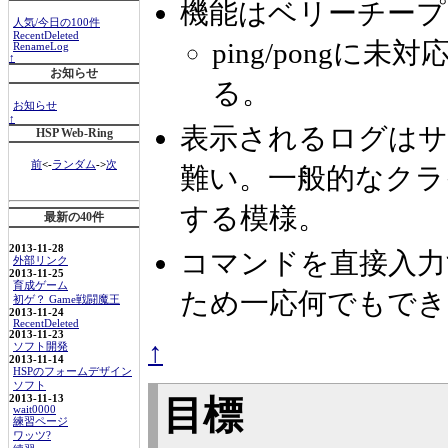
機能はベリーチープ
人気/今日の100件
RecentDeleted
ping/pong
RenameLog
↑
お知らせ
る。
お知らせ
↑
表示されるログはサ
HSP Web-Ring
前
<-
ランダム
->
次
難い。一般的なクラ
する模様。
最新の40件
2013-11-28
コマンドを直接入力する
外部リンク
2013-11-25
育成ゲーム
ため一応何でもでき
初ゲ？ Game戦闘魔王
2013-11-24
RecentDeleted
2013-11-23
↑
ソフト開発
2013-11-14
HSPのフォームデザイン
ソフト
2013-11-13
目標
wait0000
練習ページ
ワッツ?