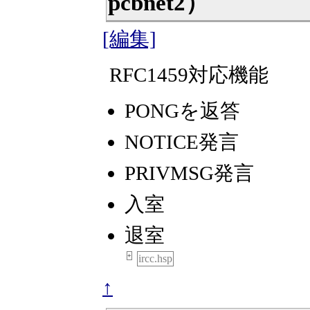
pcbnet2）
[編集]
RFC1459対応機能
PONGを返答
NOTICE発言
PRIVMSG発言
入室
退室
+
ircc.hsp
↑