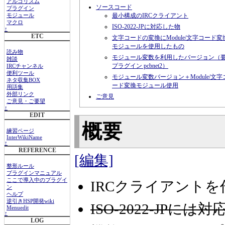
アルゴリズム
ソースコード
プラグイン
最小構成のIRCクライアント
モジュール
マクロ
ISO-2022-JPに対応した物
↑
ETC
文字コードの変換にModule/文字コード変
モジュールを使用したもの
読み物
モジュール変数を利用したバージョン（
雑談
プラグイン pcbnet2）
IRCチャンネル
便利ツール
モジュール変数バージョン＋Module/文字
ネタ収集BOX
ード変換モジュール使用
用語集
外部リンク
ご意見
ご意見・ご要望
↑
EDIT
概要
練習ページ
InterWikiName
↑
REFERENCE
[編集]
整形ルール
プラグインマニュアル
ここで導入中のプラグイ
IRCクライアント
ン
ヘルプ
逆引きHSP開発wiki
ISO-2022-JPに
Menuedit
↑
LOG