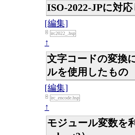
ISO-2022-JPに
[編集]
+
irc2022_.hsp
↑
文字コードの変換にM
ルを使用したもの
[編集]
+
irc_encode.hsp
↑
モジュール変数を