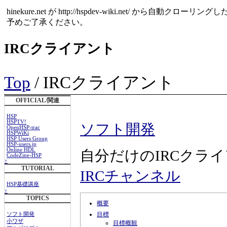
hinekure.net が http://hspdev-wiki.net
予めご了承ください。
IRCクライアント
Top
/ IRCクライアント
OFFICIAL/関連
HSP
HSPTV!
ソフト開発
OpenHSP-trac
HSPWiKi
HSP Users Group
HSP-users.jp
Online HDL
自分だけのIRCクラ
CodeZine-HSP
↑
TUTORIAL
IRCチャンネル
HSP基礎講座
↑
TOPICS
概要
目標
ソフト開発
小ワザ
目標概観