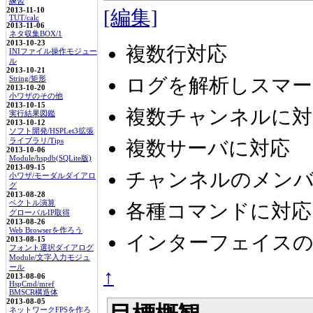
練習
2013-11-10
[編集]
TUT/calc
2013-11-06
ネタ収集BOX/1
2013-10-23
複数行対応
INIファイル操作モジュー
ル
2013-10-21
ログを解析しスマー
String/矩形
2013-10-20
小ワザのその他
2013-10-15
複数チャンネルに対
実行結果図鑑
2013-10-12
ソフト開発/HSPLet3拡張
ライブラリ/Tips
複数サーバに対応
2013-10-06
Module/hspdb(SQLite版)
2013-09-15
チャンネルのメン
小ワザ/モーダルダイアロ
グ
2013-08-28
ベクトル演算
各種コマンドに対応
グローバルIP取得
2013-08-26
Web Browserを作ろう
インターフェイスの
2013-08-15
フォント選択ダイアログ
Module/文字入力モジュ
ール
↑
2013-08-06
HspCmd/mref
BMSCR構造体
2013-08-05
ネットワークFPSを作ろ