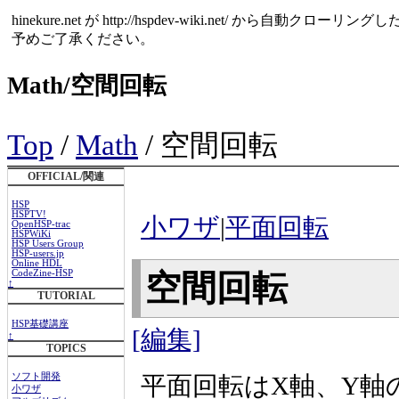
hinekure.net が http://hspdev-wiki.net
予めご了承ください。
Math/空間回転
Top
/
Math
/ 空間回転
OFFICIAL/関連
HSP
HSPTV!
小ワザ
|
平面回転
OpenHSP-trac
HSPWiKi
HSP Users Group
HSP-users.jp
Online HDL
CodeZine-HSP
空間回転
↑
TUTORIAL
HSP基礎講座
[編集]
↑
TOPICS
平面回転はX軸、Y軸
ソフト開発
小ワザ