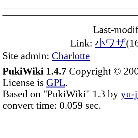
Last-modif
Link:
小ワザ
(1
Site admin:
Charlotte
PukiWiki 1.4.7
Copyright © 20
License is
GPL
.
Based on "PukiWiki" 1.3 by
yu-j
convert time: 0.059 sec.