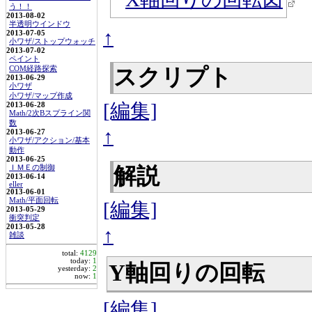
う！！
2013-08-02
半透明ウインドウ
↑
2013-07-05
小ワザ/ストップウォッチ
2013-07-02
ペイント
スクリプト
COM経路探索
2013-06-29
小ワザ
小ワザ/マップ作成
[編集]
2013-06-28
Math/2次Bスプライン関
数
↑
2013-06-27
小ワザ/アクション/基本
動作
2013-06-25
解説
ＩＭＥの制御
2013-06-14
eller
2013-06-01
Math/平面回転
[編集]
2013-05-29
衝突判定
2013-05-28
↑
雑談
total:
4129
today:
1
Y軸回りの回転
yesterday:
2
now:
1
[編集]