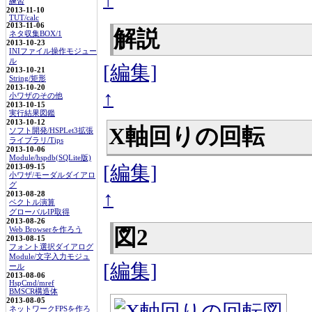
練習
2013-11-10
TUT/calc
2013-11-06
解説
ネタ収集BOX/1
2013-10-23
INIファイル操作モジュー
ル
[編集]
2013-10-21
String/矩形
2013-10-20
↑
小ワザのその他
2013-10-15
実行結果図鑑
2013-10-12
X軸回りの回転
ソフト開発/HSPLet3拡張
ライブラリ/Tips
2013-10-06
Module/hspdb(SQLite版)
[編集]
2013-09-15
小ワザ/モーダルダイアロ
グ
↑
2013-08-28
ベクトル演算
グローバルIP取得
2013-08-26
図2
Web Browserを作ろう
2013-08-15
フォント選択ダイアログ
Module/文字入力モジュ
[編集]
ール
2013-08-06
HspCmd/mref
BMSCR構造体
2013-08-05
ネットワークFPSを作ろ