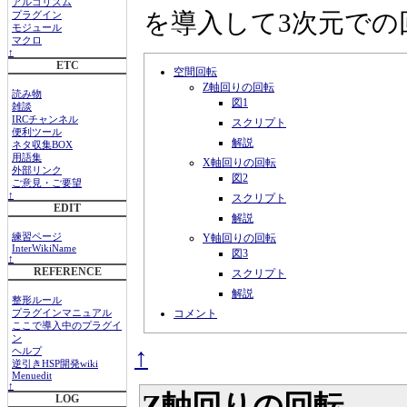
アルゴリズム
を導入して3次元での
プラグイン
モジュール
マクロ
↑
ETC
空間回転
Z軸回りの回転
読み物
図1
雑談
IRCチャンネル
スクリプト
便利ツール
解説
ネタ収集BOX
用語集
X軸回りの回転
外部リンク
図2
ご意見・ご要望
↑
スクリプト
EDIT
解説
Y軸回りの回転
練習ページ
InterWikiName
図3
↑
REFERENCE
スクリプト
解説
整形ルール
コメント
プラグインマニュアル
ここで導入中のプラグイ
ン
↑
ヘルプ
逆引きHSP開発wiki
Menuedit
↑
Z軸回りの回転
LOG