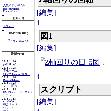
人気/今日の100件
RecentDeleted
[編集]
RenameLog
↑
お知らせ
↑
お知らせ
↑
HSP Web-Ring
図1
前
<-
ランダム
->
次
[編集]
最新の40件
2013-11-28
外部リンク
2013-11-25
育成ゲーム
↑
初ゲ？ Game戦闘魔王
2013-11-24
RecentDeleted
2013-11-23
ソフト開発
スクリプト
2013-11-14
HSPのフォームデザイン
ソフト
2013-11-13
[編集]
wait0000
練習ページ
ワッツ?
↑