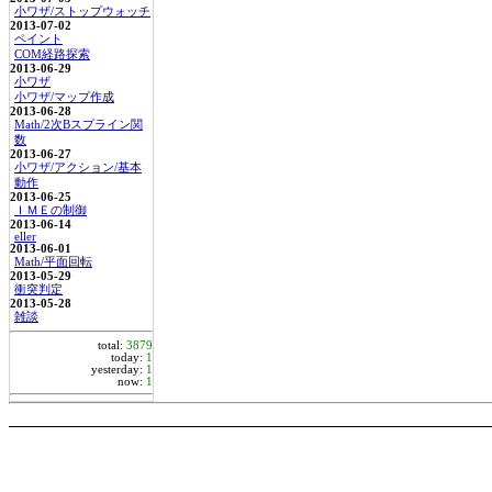
小ワザ/ストップウォッチ
2013-07-02
ペイント
COM経路探索
2013-06-29
小ワザ
小ワザ/マップ作成
2013-06-28
Math/2次Bスプライン関
数
2013-06-27
小ワザ/アクション/基本
動作
2013-06-25
ＩＭＥの制御
2013-06-14
eller
2013-06-01
Math/平面回転
2013-05-29
衝突判定
2013-05-28
雑談
total:
3879
today:
1
yesterday:
1
now:
1