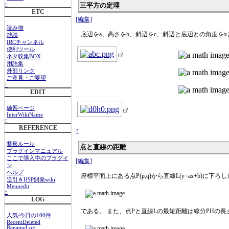
三平方の定理
↑
ETC
[編集]
読み物
底辺をa、高さをb、斜辺をc、斜辺と底辺との角度を
雑談
IRCチャンネル
便利ツール
ネタ収集BOX
用語集
外部リンク
ご意見・ご要望
↑
EDIT
練習ページ
InterWikiName
↑
REFERENCE
↑
整形ルール
点と直線の距離
プラグインマニュアル
ここで導入中のプラグイ
[編集]
ン
ヘルプ
座標平面上にある点P(p,q)から直線L(y=ax+b)に
逆引きHSP開発wiki
Menuedit
↑
LOG
である。 また、点Pと直線Lの最短距離は線分PHの
人気/今日の100件
RecentDeleted
RenameLog