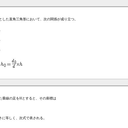
xとした直角三角形において、次の関係が成り立つ。
下ろした垂線の足をHとすると、その座標は
長さに等しく、次式で表される。