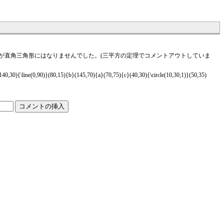
ったが直角三角形にはなりませんでした。(三平方の定理でコメントアウトしていま
(140,30){\line(0,90)}(80,15){b}(145,70){a}(70,75){c}(40,30){\circle(10,30;1)}(50,35)