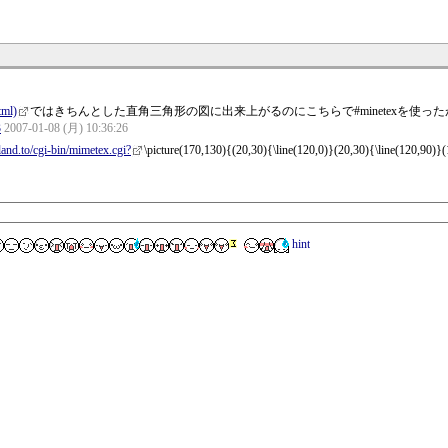
tml)
ではきちんとした直角三角形の図に出来上がるのにこちらで#minetexを使
3
2007-01-08 (月) 10:36:26
land.to/cgi-bin/mimetex.cgi?
\picture(170,130){(20,30){\line(120,0)}(20,30){\line(120,90)}