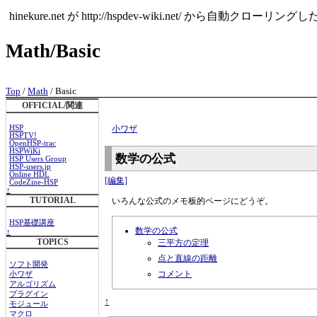
hinekure.net が http://hspdev-wiki.ne
Math/Basic
Top
/
Math
/ Basic
OFFICIAL/関連
HSP
小ワザ
HSPTV!
OpenHSP-trac
HSPWiKi
数学の公式
HSP Users Group
HSP-users.jp
Online HDL
[編集]
CodeZine-HSP
↑
TUTORIAL
いろんな公式のメモ板的ページにどうぞ。
HSP基礎講座
数学の公式
↑
TOPICS
三平方の定理
点と直線の距離
ソフト開発
コメント
小ワザ
アルゴリズム
プラグイン
↑
モジュール
マクロ