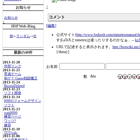
↑
↑
お知らせ
コメント
お知らせ
↑
[編集]
HSP Web-Ring
公式サイト(
http://www.forkosh.com/mimetexmanual.h
前
<-
ランダム
->
次
す)LaTeXとminetexは違ったりするのかなぁ... --
kz
URLで記述すると表示されます。
http://hspwiki.nm.
{\theta}}
最新の40件
2013-11-28
お名前:
外部リンク
2013-11-25
育成ゲーム
初ゲ？ Game戦闘魔王
2013-11-24
RecentDeleted
2013-11-23
ソフト開発
2013-11-14
HSPのフォームデザイン
ソフト
2013-11-13
wait0000
練習ページ
ワッツ?
練習
2013-11-10
TUT/calc
2013-11-06
ネタ収集BOX/1