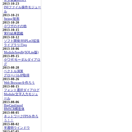
2013-10-23
INIファイル操作モジュー
ル
2013-10-21
String/矩形
2013-10-20
小ワザのその他
2013-10-15
実行結果図鑑
2013-10-12
ソフト開発/HSPLet3拡張
ライブラリ/Tips
2013-10-06
Module/hspdb(SQLite版)
2013-09-15
小ワザ/モーダルダイアロ
グ
2013-08-28
ベクトル演算
グローバルIP取得
2013-08-26
Web Browserを作ろう
2013-08-15
フォント選択ダイアログ
Module/文字入力モジュ
ール
2013-08-06
HspCmd/mref
BMSCR構造体
2013-08-05
ネットワークFPSを作ろ
う！！
2013-08-02
半透明ウインドウ
2013-07-05