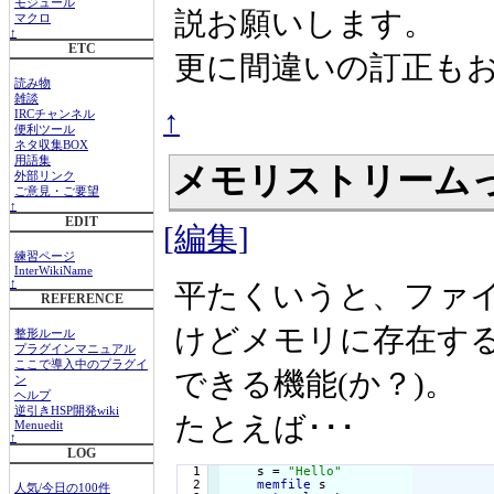
モジュール
説お願いします。
マクロ
↑
ETC
更に間違いの訂正も
読み物
雑談
↑
IRCチャンネル
便利ツール
ネタ収集BOX
用語集
メモリストリーム
外部リンク
ご意見・ご要望
↑
EDIT
[編集]
練習ページ
InterWikiName
↑
平たくいうと、ファ
REFERENCE
けどメモリに存在す
整形ルール
プラグインマニュアル
ここで導入中のプラグイ
できる機能(か？)。
ン
ヘルプ
逆引きHSP開発wiki
たとえば･･･
Menuedit
↑
LOG
  1

    s = 
"Hello"
  2

memfile
 s

人気/今日の100件