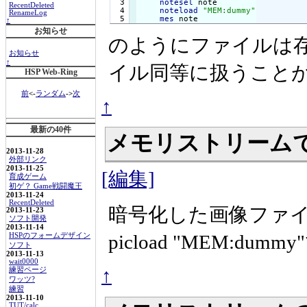
  3

notesel
 note

RecentDeleted
  4

noteload
"MEM:dummy"
RenameLog
mes
 note
↑
お知らせ
のようにファイルは
お知らせ
↑
イル同等に扱うこと
HSP Web-Ring
前
<-
ランダム
->
次
↑
最新の40件
メモリストリーム
2013-11-28
外部リンク
2013-11-25
[編集]
育成ゲーム
初ゲ？ Game戦闘魔王
2013-11-24
RecentDeleted
暗号化した画像ファ
2013-11-23
ソフト開発
2013-11-14
picload "MEM:dum
HSPのフォームデザイン
ソフト
2013-11-13
wait0000
↑
練習ページ
ワッツ?
練習
2013-11-10
TUT/calc