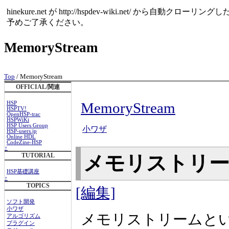
hinekure.net が http://hspdev-wiki.net
予めご了承ください。
MemoryStream
Top
/ MemoryStream
OFFICIAL/関連
MemoryStream
HSP
HSPTV!
OpenHSP-trac
HSPWiKi
HSP Users Group
小ワザ
HSP-users.jp
Online HDL
CodeZine-HSP
↑
TUTORIAL
メモリストリ
HSP基礎講座
↑
TOPICS
[編集]
ソフト開発
小ワザ
メモリストリームと
アルゴリズム
プラグイン