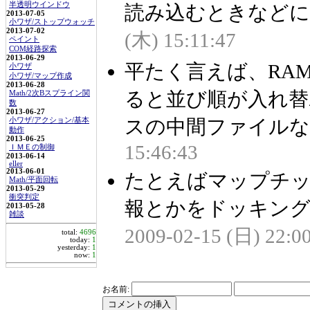
半透明ウインドウ
読み込むときなどに有
2013-07-05
小ワザ/ストップウォッチ
2013-07-02
(木) 15:11:47
ペイント
COM経路探索
2013-06-29
平たく言えば、RAM
小ワザ
小ワザ/マップ作成
2013-06-28
ると並び順が入れ替
Math/2次Bスプライン関
数
2013-06-27
スの中間ファイルなど
小ワザ/アクション/基本
動作
2013-06-25
15:46:43
ＩＭＥの制御
2013-06-14
eller
2013-06-01
たとえばマップチッ
Math/平面回転
2013-05-29
衝突判定
報とかをドッキング
2013-05-28
雑談
2009-02-15 (日) 22:0
total:
4696
today:
1
yesterday:
1
now:
1
お名前: