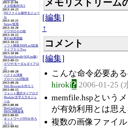
メモリストリーム
2013-11-06
ネタ収集BOX/1
2013-10-23
INIファイル操作モジュー
[編集]
ル
2013-10-21
String/矩形
↑
2013-10-20
小ワザのその他
2013-10-15
実行結果図鑑
コメント
2013-10-12
ソフト開発/HSPLet3拡張
ライブラリ/Tips
2013-10-06
[編集]
Module/hspdb(SQLite版)
2013-09-15
小ワザ/モーダルダイアロ
グ
こんな命令必要ある
2013-08-28
ベクトル演算
グローバルIP取得
?
hiroki
2006-01-25 (
2013-08-26
Web Browserを作ろう
2013-08-15
フォント選択ダイアログ
memfile.hsp
Module/文字入力モジュ
ール
2013-08-06
が有効利用とは思えない
HspCmd/mref
BMSCR構造体
2013-08-05
ネットワークFPSを作ろ
複数の画像ファイル
う！！
2013-08-02