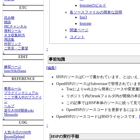
↑
hspcmpのビルド
ETC
各ソースファイルの簡単な説明
hsp3
読み物
雑談
hspcmp
IRCチャンネル
関連ページ
便利ツール
ネタ収集BOX
コメント
用語集
外部リンク
ご意見・ご要望
↑
↑
EDIT
事前知識
練習ページ
[編集]
InterWikiName
↑
HSPのソースはC++で書かれています。とはいえ
REFERENCE
OpenHSPのソースはSubversionで管
Tracによりweb上から簡単にソースや変
整形ルール
プラグインマニュアル
リポジトリ内のtrunkフォルダ内が開発の本
ここで導入中のプラグイ
ン
この記事ではHSP本体のソースに絞って見
ヘルプ
OpenHSPのソースコードを更新するに
逆引きHSP開発wiki
Menuedit
OpenHSPのソースコードはBSDライセンスです。
↑
LOG
↑
人気/今日の100件
HSPの実行手順
RecentDeleted
RenameLog