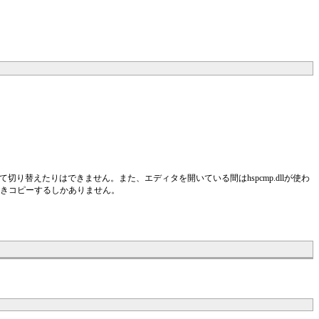
定して切り替えたりはできません。また、エディタを開いている間はhspcmp.dllが使わ
へ上書きコピーするしかありません。