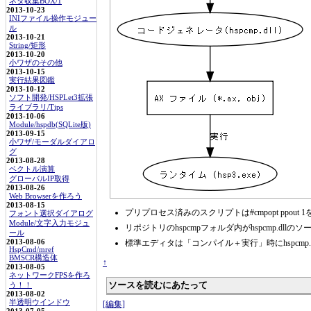
ネタ収集BOX/1
2013-10-23
INIファイル操作モジュー
ル
2013-10-21
String/矩形
2013-10-20
小ワザのその他
2013-10-15
実行結果図鑑
2013-10-12
ソフト開発/HSPLet3拡張
ライブラリ/Tips
2013-10-06
Module/hspdb(SQLite版)
2013-09-15
小ワザ/モーダルダイアロ
グ
2013-08-28
ベクトル演算
グローバルIP取得
2013-08-26
Web Browserを作ろう
2013-08-15
プリプロセス済みのスクリプトは#cmpopt ppo
フォント選択ダイアログ
Module/文字入力モジュ
リポジトリのhspcmpフォルダ内がhspcmp.dll
ール
標準エディタは「コンパイル＋実行」時にhspcmp
2013-08-06
HspCmd/mref
BMSCR構造体
↑
2013-08-05
ネットワークFPSを作ろ
ソースを読むにあたって
う！！
2013-08-02
半透明ウインドウ
[編集]