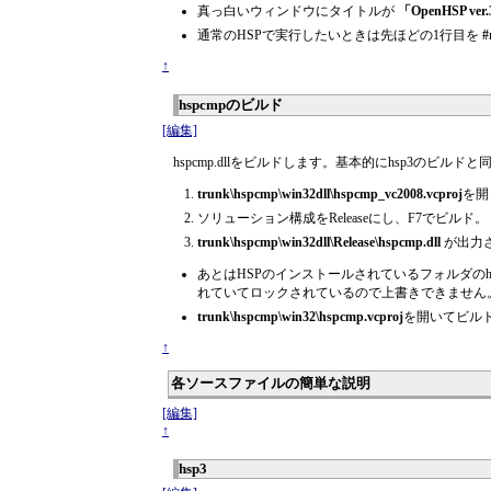
真っ白いウィンドウにタイトルが
「OpenHSP ver.
通常のHSPで実行したいときは先ほどの1行目を
#
↑
hspcmpのビルド
[編集]
hspcmp.dllをビルドします。基本的にhsp3のビルド
trunk\hspcmp\win32dll\hspcmp_vc2008.vcproj
を開
ソリューション構成をReleaseにし、F7でビルド。
trunk\hspcmp\win32dll\Release\hspcmp.dll
が出力
あとはHSPのインストールされているフォルダのhsp
れていてロックされているので上書きできません。ので
trunk\hspcmp\win32\hspcmp.vcproj
を開いてビルド
↑
各ソースファイルの簡単な説明
[編集]
↑
hsp3