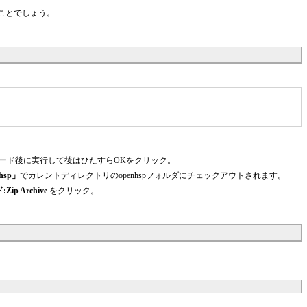
つことでしょう。
ード後に実行して後はひたすらOKをクリック。
hsp」
でカレントディレクトリのopenhspフォルダにチェックアウトされます。
 Archive
をクリック。