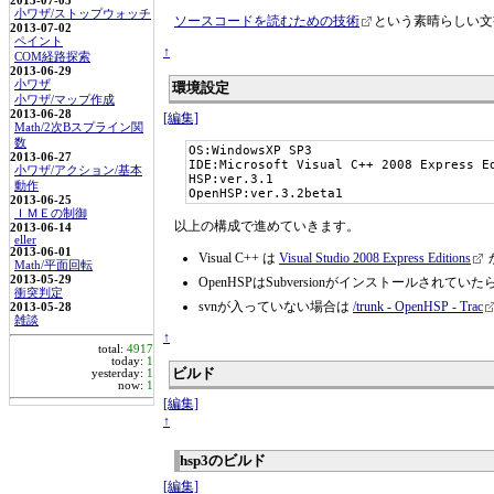
2013-07-05
小ワザ/ストップウォッチ
ソースコードを読むための技術
という素晴らしい文
2013-07-02
ペイント
↑
COM経路探索
2013-06-29
小ワザ
環境設定
小ワザ/マップ作成
2013-06-28
[編集]
Math/2次Bスプライン関
数
OS:WindowsXP SP3

2013-06-27
IDE:Microsoft Visual C++ 2008 Express Ed
小ワザ/アクション/基本
HSP:ver.3.1 

動作
OpenHSP:ver.3.2beta1
2013-06-25
ＩＭＥの制御
以上の構成で進めていきます。
2013-06-14
eller
2013-06-01
Visual C++ は
Visual Studio 2008 Express Editions
Math/平面回転
2013-05-29
OpenHSPはSubversionがインストールされ
衝突判定
svnが入っていない場合は
/trunk - OpenHSP - Trac
2013-05-28
雑談
↑
total:
4917
today:
1
ビルド
yesterday:
1
now:
1
[編集]
↑
hsp3のビルド
[編集]