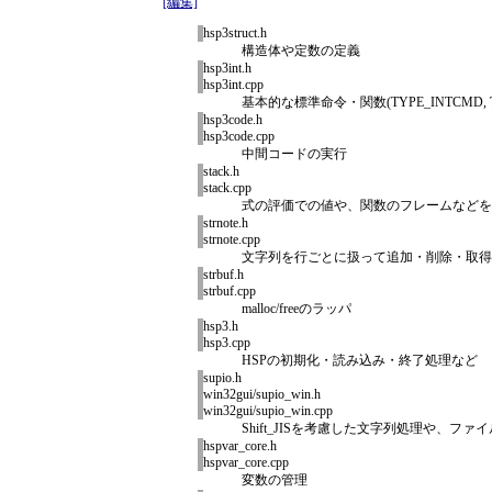
[編集]
hsp3struct.h
構造体や定数の定義
hsp3int.h
hsp3int.cpp
基本的な標準命令・関数(TYPE_INTCMD, T
hsp3code.h
hsp3code.cpp
中間コードの実行
stack.h
stack.cpp
式の評価での値や、関数のフレームなどを
strnote.h
strnote.cpp
文字列を行ごとに扱って追加・削除・取得
strbuf.h
strbuf.cpp
malloc/freeのラッパ
hsp3.h
hsp3.cpp
HSPの初期化・読み込み・終了処理など
supio.h
win32gui/supio_win.h
win32gui/supio_win.cpp
Shift_JISを考慮した文字列処理や
hspvar_core.h
hspvar_core.cpp
変数の管理