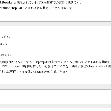
3.2beta1」
と表示されていればOpenHSPでの実行は成功です。
runtime "hsp3-31"
とすれば切り替えることが可能です。
と同じです。
きます。
されます。
cmp.dllだけなのですが、hspcmp.dllは実行ランタイムと違ってファイル名を指
、hspcmp.dllを切り替えたいときはエディタを一旦終了させてhspcmp.dll
すれば実行ファイル版のhspcmp.exeを生成できます。