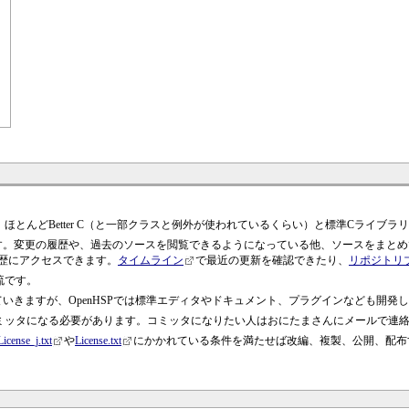
、ほとんどBetter C（と一部クラスと例外が使われているくらい）と標準Cライブ
理されています。変更の履歴や、過去のソースを閲覧できるようになっている他、ソースをま
更履歴にアクセスできます。
タイムライン
で最近の更新を確認できたり、
リポジトリ
流です。
ていきますが、OpenHSPでは標準エディタやドキュメント、プラグインなども開発
はコミッタになる必要があります。コミッタになりたい人はおにたまさんにメールで連
License_j.txt
や
License.txt
にかかれている条件を満たせば改編、複製、公開、配布