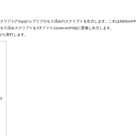
スクリプト(*.hsp)からプリプロセス済みのスクリプトを出力します。これは#defineや
セス済みスクリプトをAXファイル(start.axやobj)に変換し出力します。
ながら実行します。