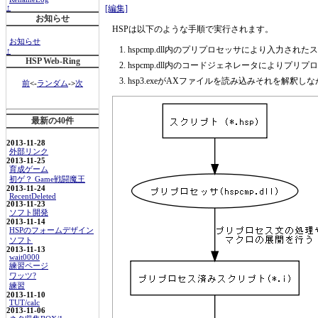
[編集]
↑
お知らせ
HSPは以下のような手順で実行されます。
お知らせ
hspcmp.dll内のプリプロセッサにより入力された
↑
HSP Web-Ring
hspcmp.dll内のコードジェネレータによりプリプロ
hsp3.exeがAXファイルを読み込みそれを解釈し
前
<-
ランダム
->
次
最新の40件
2013-11-28
外部リンク
2013-11-25
育成ゲーム
初ゲ？ Game戦闘魔王
2013-11-24
RecentDeleted
2013-11-23
ソフト開発
2013-11-14
HSPのフォームデザイン
ソフト
2013-11-13
wait0000
練習ページ
ワッツ?
練習
2013-11-10
TUT/calc
2013-11-06