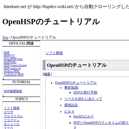
hinekure.net が http://hspdev-wiki.ne
OpenHSPのチュートリアル
Top
/ OpenHSPのチュートリアル
OFFICIAL/関連
HSP
ソフト開発
HSPTV!
OpenHSP-trac
HSPWiKi
OpenHSPのチュートリアル
HSP Users Group
HSP-users.jp
Online HDL
[編集]
CodeZine-HSP
↑
TUTORIAL
OpenHSPのチュートリアル
事前知識
HSP基礎講座
HSPの実行手順
↑
ソースを読むにあたって
TOPICS
環境設定
ソフト開発
ビルド
小ワザ
hsp3のビルド
アルゴリズム
プラグイン
HSPとOpenHSPのランタイムの切
モジュール
え
マクロ