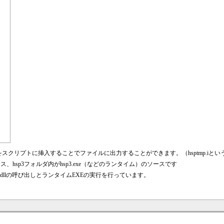
ut 1をスクリプトに挿入することでファイルに出力することができます。（hsptmp.i
のソース、hsp3フォルダ内がhsp3.exe（などのランタイム）のソースです
.dllの呼び出しとランタイムEXEの実行を行っています。