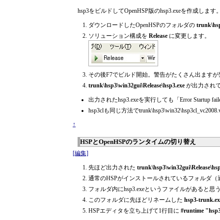
hsp3をビルドしてOpenHSP版のhsp3.exeを作成します
ダウンロードしたOpenHSPのフォルダの
trunk\hs
ソリューション構成を
Release
に変更します。
その後F7でビルド開始。警告がたくさん出ます
trunk\hsp3\win32gui\Release\hsp3.exe
が出力され
出力されたhsp3.exeを実行しても「Error Sta
hsp3clも同じ方法でtrunk\hsp3\win32\hsp3cl_
↑
HSPとOpenHSPのランタイムの切り替え
[編集]
先ほど出力された
trunk\hsp3\win32gui\Release\hsp
通常のHSPがインストールされているフォルダ（通常ならP
フォルダ内にhsp3.exeというファイルがあると思
このフォルダに先ほどリネームした
hsp3-trunk.ex
HSPエディタを立ち上げて1行目に
#runtime "hsp