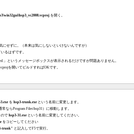
。
p3\win32gui\hsp3_vc2008.vcproj
を開く。
が気にせずに。（本来は気にしないといけないんですが）
ているはずです。
rtup failed.」というメッセージボックスが表示されるだけですが問題ありません。
vc2008.vcprojを開いてビルドすればOKです。
3.exe
を
hsp3-trunk.exe
という名前に変更します。
rogram Files\hsp31）に移動します。
うので
hsp3-31.exe
という名前に変更してください。
e
をコピーしてください
3-trunk"
と記入してF5で実行。