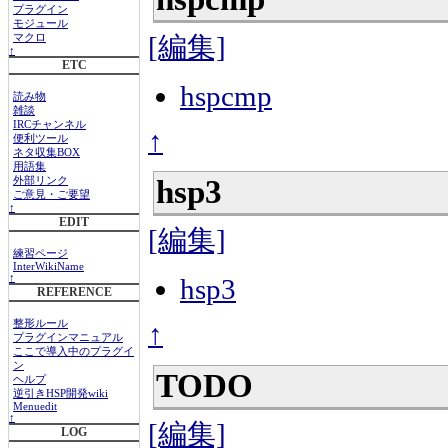
プラグイン
モジュール
[編集]
マクロ
↑
ETC
hspcmp
読み物
雑談
IRCチャンネル
↑
便利ツール
ネタ収集BOX
用語集
hsp3
外部リンク
ご意見・ご要望
↑
EDIT
[編集]
練習ページ
InterWikiName
↑
hsp3
REFERENCE
整形ルール
↑
プラグインマニュアル
ここで導入中のプラグイ
ン
TODO
ヘルプ
逆引きHSP開発wiki
Menuedit
↑
[編集]
LOG