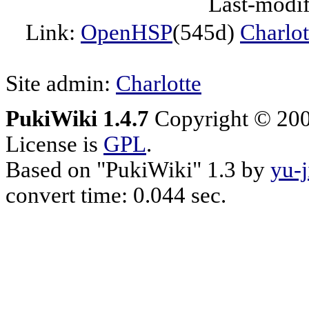
Last-modif
Link:
OpenHSP
(545d)
Charlot
Site admin:
Charlotte
PukiWiki 1.4.7
Copyright © 20
License is
GPL
.
Based on "PukiWiki" 1.3 by
yu-j
convert time: 0.044 sec.