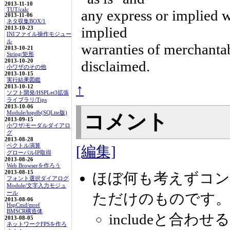
2013-11-10
TUT/calc
any express or implied wa
2013-11-06
ネタ収集BOX/1
implied
2013-10-23
INIファイル操作モジュー
ル
warranties of merchantabi
2013-10-21
String/矩形
2013-10-20
disclaimed.
小ワザのその他
2013-10-15
実行結果図鑑
↑
2013-10-12
ソフト開発/HSPLet3拡張
ライブラリ/Tips
2013-10-06
Module/hspdb(SQLite版)
コメント
2013-09-15
小ワザ/モーダルダイアロ
グ
2013-08-28
ベクトル演算
[編集]
グローバルIP取得
2013-08-26
Web Browserを作ろう
2013-08-15
ほぼ何も考えずコ
フォント選択ダイアログ
Module/文字入力モジュ
ール
ただけのものです。 
2013-08-06
HspCmd/mref
BMSCR構造体
includeと合わせるた
2013-08-05
ネットワークFPSを作ろ