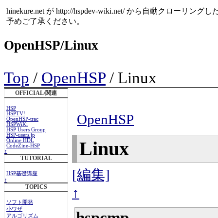
hinekure.net が http://hspdev-wiki.net
予めご了承ください。
OpenHSP/Linux
Top
/
OpenHSP
/ Linux
OFFICIAL/関連
HSP
HSPTV!
OpenHSP
OpenHSP-trac
HSPWiKi
HSP Users Group
HSP-users.jp
Online HDL
Linux
CodeZine-HSP
↑
TUTORIAL
[編集]
HSP基礎講座
↑
TOPICS
↑
ソフト開発
小ワザ
hspcmp
アルゴリズム