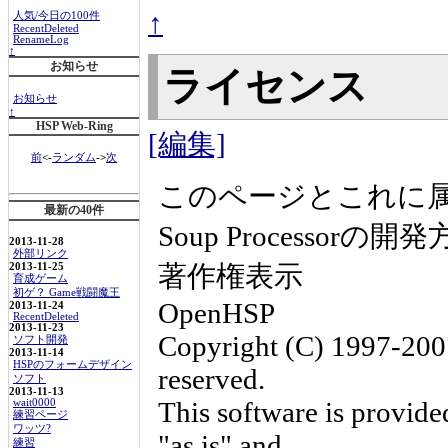
↑
人気/今日の100件
RecentDeleted
RenameLog
↑
お知らせ
ライセンス
お知らせ
↑
HSP Web-Ring
[編集]
前
<-
ランダム
->
次
このページとこれに属
最新の40件
Soup Processo
2013-11-28
外部リンク
著作権表示
2013-11-25
育成ゲーム
初ゲ？ Game戦闘魔王
OpenHSP
2013-11-24
RecentDeleted
2013-11-23
Copyright (C) 1997-2007
ソフト開発
2013-11-14
HSPのフォームデザイン
reserved.
ソフト
2013-11-13
This software is provide
wait0000
練習ページ
ワッツ?
"as is" and
練習