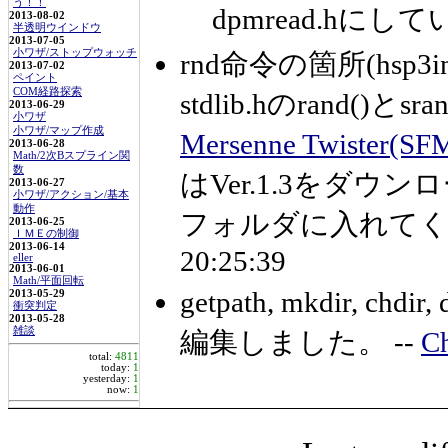
う！！
dpmread.hにして
2013-08-02
半透明ウインドウ
2013-07-05
小ワザ/ストップウォッチ
rnd命令の箇所(hsp3in
2013-07-02
ペイント
COM経路探索
stdlib.hのrand()と
2013-06-29
小ワザ
小ワザ/マップ作成
Mersenne Twister(SF
2013-06-28
Math/2次Bスプライン関
数
はVer.1.3をダウ
2013-06-27
小ワザ/アクション/基本
動作
フォルダに入れてくだ
2013-06-25
ＩＭＥの制御
2013-06-14
20:25:39
eller
2013-06-01
Math/平面回転
getpath, mkdir, chdir, 
2013-05-29
衝突判定
2013-05-28
雑談
編集しました。 --
Ch
total:
4811
today:
1
yesterday:
1
now:
1