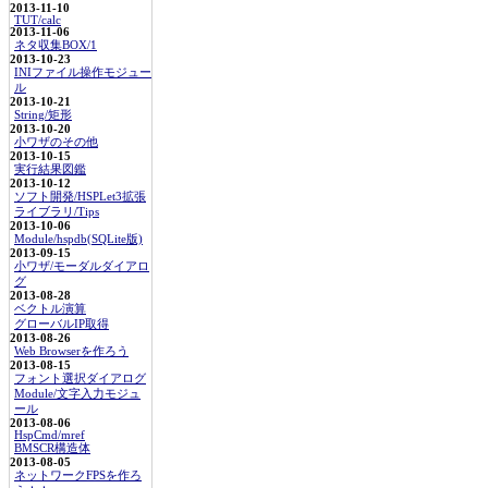
2013-11-10
TUT/calc
2013-11-06
ネタ収集BOX/1
2013-10-23
INIファイル操作モジュー
ル
2013-10-21
String/矩形
2013-10-20
小ワザのその他
2013-10-15
実行結果図鑑
2013-10-12
ソフト開発/HSPLet3拡張
ライブラリ/Tips
2013-10-06
Module/hspdb(SQLite版)
2013-09-15
小ワザ/モーダルダイアロ
グ
2013-08-28
ベクトル演算
グローバルIP取得
2013-08-26
Web Browserを作ろう
2013-08-15
フォント選択ダイアログ
Module/文字入力モジュ
ール
2013-08-06
HspCmd/mref
BMSCR構造体
2013-08-05
ネットワークFPSを作ろ