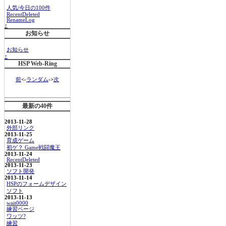
人気/今日の100件
RecentDeleted
RenameLog
↑
お知らせ
お知らせ
↑
HSP Web-Ring
前
<-
ランダム
->
次
最新の40件
2013-11-28
外部リンク
2013-11-25
育成ゲーム
初ゲ？ Game戦闘魔王
2013-11-24
RecentDeleted
2013-11-23
ソフト開発
2013-11-14
HSPのフォームデザイン
ソフト
2013-11-13
wait0000
練習ページ
ワッツ?
練習