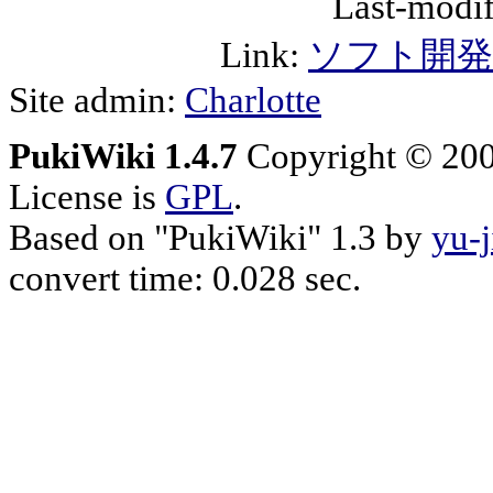
Last-modif
Link:
ソフト開発
Site admin:
Charlotte
PukiWiki 1.4.7
Copyright © 20
License is
GPL
.
Based on "PukiWiki" 1.3 by
yu-j
convert time: 0.028 sec.