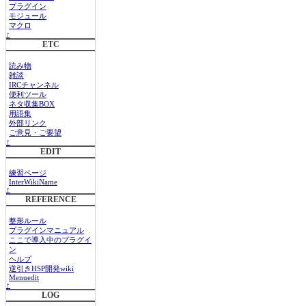
プラグイン
モジュール
マクロ
↑
ETC
読み物
雑談
IRCチャンネル
便利ツール
ネタ収集BOX
用語集
外部リンク
ご意見・ご要望
↑
EDIT
練習ページ
InterWikiName
↑
REFERENCE
整形ルール
プラグインマニュアル
ここで導入中のプラグイ
ン
ヘルプ
逆引きHSP開発wiki
Menuedit
↑
LOG