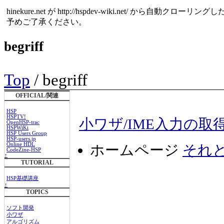
hinekure.net が http://hspdev-wiki.net
予めご了承ください。
begriff
Top
/ begriff
OFFICIAL/関連
HSP
HSPTV!
小ワザ/IME入力の取
OpenHSP-trac
HSPWiKi
HSP Users Group
HSP-users.jp
Online HDL
ホームページ
それと
CodeZine-HSP
↑
TUTORIAL
HSP基礎講座
↑
TOPICS
ソフト開発
小ワザ
アルゴリズム