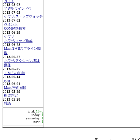
う！！
2013-08-02
半透明ウインドウ
2013-07-05
小ワザ/ストップウォッチ
2013-07-02
ペイント
COM経路探索
2013-06-29
小ワザ
小ワザ/マップ作成
2013-06-28
Math/2次Bスプライン関
数
2013-06-27
小ワザ/アクション/基本
動作
2013-06-25
ＩＭＥの制御
2013-06-14
eller
2013-06-01
Math/平面回転
2013-05-29
衝突判定
2013-05-28
雑談
total:
1676
today:
1
yesterday:
1
now:
1