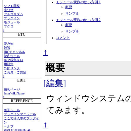
モジュール変数の使い方例 1
ソフト開発
概要
小ワザ
サンプル
アルゴリズム
プラグイン
モジュール変数の使い方例 2
モジュール
概要
マクロ
↑
サンプル
ETC
コメント
読み物
雑談
↑
IRCチャンネル
便利ツール
ネタ収集BOX
概要
用語集
外部リンク
ご意見・ご要望
↑
[編集]
EDIT
練習ページ
InterWikiName
ウィンドウシステム
↑
REFERENCE
てみます。
整形ルール
プラグインマニュアル
ここで導入中のプラグイ
↑
ン
ヘルプ
逆引きHSP開発wiki