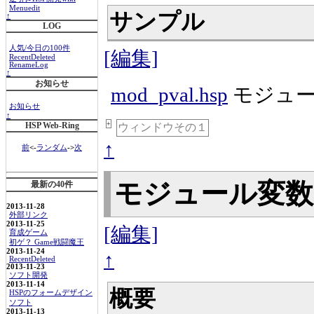
Menuedit
サンプル
↑
LOG
人気/今日の100件
[編集]
RecentDeleted
RenameLog
↑
お知らせ
mod_pval.hsp
モジュー
お知らせ
↑
+
HSP Web-Ring
ウィンドウその１
↑
前
<-
ランダム
->
次
モジュール変数
最新の40件
2013-11-28
外部リンク
2013-11-25
[編集]
育成ゲーム
初ゲ？ Game戦闘魔王
2013-11-24
↑
RecentDeleted
2013-11-23
ソフト開発
2013-11-14
概要
HSPのフォームデザイン
ソフト
2013-11-13