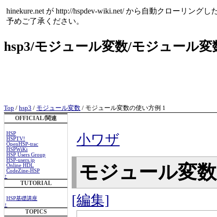
hinekure.net が http://hspdev-wiki.net
予めご了承ください。
hsp3/モジュール変数/モジュール変
Top
/
hsp3
/
モジュール変数
/ モジュール変数の使い方例 1
OFFICIAL/関連
HSP
小ワザ
HSPTV!
OpenHSP-trac
HSPWiKi
HSP Users Group
HSP-users.jp
モジュール変数
Online HDL
CodeZine-HSP
↑
TUTORIAL
[編集]
HSP基礎講座
↑
TOPICS