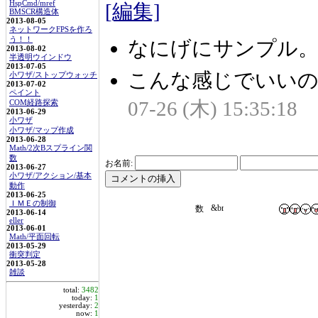
HspCmd/mref
[編集]
BMSCR構造体
2013-08-05
ネットワークFPSを作ろ
う！！
なにげにサンプル。 
2013-08-02
半透明ウインドウ
2013-07-05
こんな感じでいいの
小ワザ/ストップウォッチ
2013-07-02
ペイント
07-26 (木) 15:35:18
COM経路探索
2013-06-29
小ワザ
小ワザ/マップ作成
2013-06-28
Math/2次Bスプライン関
数
お名前:
2013-06-27
小ワザ/アクション/基本
動作
2013-06-25
ＩＭＥの制御
2013-06-14
eller
2013-06-01
Math/平面回転
2013-05-29
衝突判定
2013-05-28
雑談
total:
3482
today:
1
yesterday:
2
now:
1