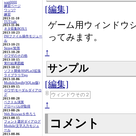
wait0000
練習ページ
[編集]
ワッツ?
練習
2013-11-10
TUT/calc
ゲーム用ウィンドウ
2013-11-06
ネタ収集BOX/1
2013-10-23
ってみます。
INIファイル操作モジュー
ル
2013-10-21
String/矩形
↑
2013-10-20
小ワザのその他
2013-10-15
実行結果図鑑
サンプル
2013-10-12
ソフト開発/HSPLet3拡張
ライブラリ/Tips
2013-10-06
[編集]
Module/hspdb(SQLite版)
2013-09-15
小ワザ/モーダルダイアロ
+
ウィンドウその２
グ
2013-08-28
↑
ベクトル演算
グローバルIP取得
2013-08-26
Web Browserを作ろう
2013-08-15
コメント
フォント選択ダイアログ
Module/文字入力モジュ
ール
2013-08-06