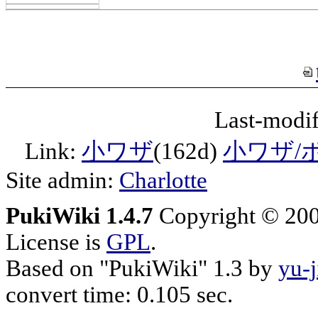
Last-modif
Link:
小ワザ
(162d)
小ワザ/
Site admin:
Charlotte
PukiWiki 1.4.7
Copyright © 20
License is
GPL
.
Based on "PukiWiki" 1.3 by
yu-j
convert time: 0.105 sec.