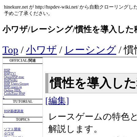
hinekure.net が http://hspdev-wiki.net
予めご了承ください。
小ワザ/レーシング/慣性を導入した
Top
/
小ワザ
/
レーシング
/ 
OFFICIAL/関連
HSP
HSPTV!
OpenHSP-trac
慣性を導入し
HSPWiKi
HSP Users Group
HSP-users.jp
Online HDL
CodeZine-HSP
↑
[編集]
TUTORIAL
HSP基礎講座
レースゲームの特色
↑
TOPICS
解説します。
ソフト開発
小ワザ