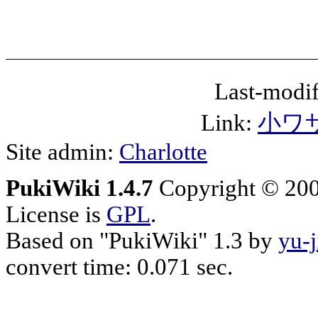
Last-modif
Link:
小ワ
Site admin:
Charlotte
PukiWiki 1.4.7
Copyright © 20
License is
GPL
.
Based on "PukiWiki" 1.3 by
yu-j
convert time: 0.071 sec.