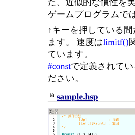
た、近似的な慣性を
ゲームプログラムで
↑キーを押している
ます。 速度は
limitf()
ています。
#const
で定義されてい
ださい。
sample.hsp
  1

/* 操作方法

  2

	[Up]          : 加速

  3

	[Left][Right] : 旋回

  4

*/
  5

  6

#const
 PI 3.14159
