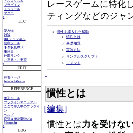
レースゲームに特化
アルゴリズム
プラグイン
モジュール
ティングなどのジャ
マクロ
↑
ETC
読み物
慣性を導入した移動
雑談
慣性とは
IRCチャンネル
基礎知識
便利ツール
ネタ収集BOX
実装方法
用語集
外部リンク
サンプルスクリプト
ご意見・ご要望
コメント
↑
EDIT
↑
練習ページ
InterWikiName
↑
REFERENCE
慣性とは
整形ルール
プラグインマニュアル
[編集]
ここで導入中のプラグイ
ン
ヘルプ
逆引きHSP開発wiki
慣性とは
力を受けな
Menuedit
↑
LOG