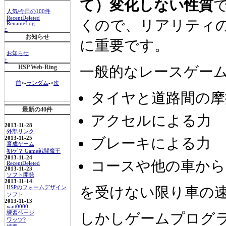
て）変化しない性質
人気/今日の100件
RecentDeleted
くので、リアリティ
RenameLog
↑
お知らせ
に重要です。
お知らせ
↑
一般的なレースゲー
HSP Web-Ring
前
<-
ランダム
->
次
タイヤと道路間の摩
最新の40件
アクセルによる力
2013-11-28
外部リンク
2013-11-25
ブレーキによる力
育成ゲーム
初ゲ？ Game戦闘魔王
2013-11-24
コースや他の車から
RecentDeleted
2013-11-23
ソフト開発
2013-11-14
を受けない限り車の
HSPのフォームデザイン
ソフト
2013-11-13
wait0000
練習ページ
しかしゲームプログ
ワッツ?