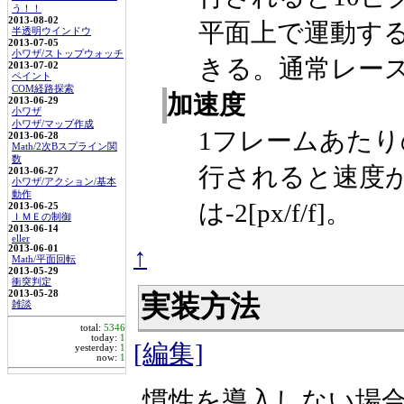
う！！
2013-08-02
平面上で運動す
半透明ウインドウ
2013-07-05
小ワザ/ストップウォッチ
きる。通常レー
2013-07-02
ペイント
COM経路探索
加速度
2013-06-29
小ワザ
小ワザ/マップ作成
1フレームあたり
2013-06-28
Math/2次Bスプライン関
数
行されると速度
2013-06-27
小ワザ/アクション/基本
動作
は-2[px/f/f]。
2013-06-25
ＩＭＥの制御
2013-06-14
eller
↑
2013-06-01
Math/平面回転
2013-05-29
衝突判定
2013-05-28
実装方法
雑談
total:
5346
today:
1
[編集]
yesterday:
1
now:
1
慣性を導入しない場