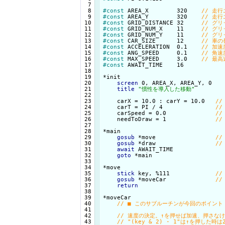
  7

  8

#const
 AREA_X        320    
  9

#const
 AREA_Y        320    
 10

#const
 GRID_DISTANCE 32     
 11

#const
 GRID_NUM_X    11     
 12

#const
 GRID_NUM_Y    11     
 13

#const
 CAR_SIZE      12     
 14

#const
 ACCELERATION  0.1    
 15

#const
 ANG_SPEED     0.1    
 16

#const
 MAX_SPEED     3.0    
 17

#const
 AWAIT_TIME    16

 18

 19

*init

 20

screen
 0, AREA_X, AREA_Y, 0

 21

title
"慣性を導入した移動"
 22

 23

    carX = 10.0 : carY = 10.0   
 24

    carT = PI / 4               
 25

    carSpeed = 0.0              
 26

    needToDraw = 1              
 27

 28

*main

 29

gosub
 *move                 
 30

gosub
 *draw                 
 31

await
 AWAIT_TIME

 32

goto
 *main

 33

 34

*move

 35

stick
 key, %111             
 36

gosub
 *moveCar              
 37

return
 38

 39

*moveCar

 40

 41

 42

 43
