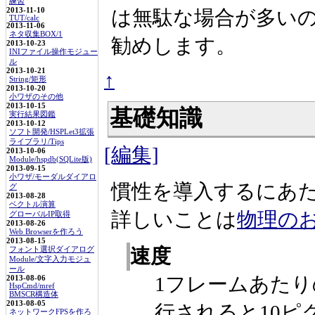
練習
2013-11-10
は無駄な場合が多い
TUT/calc
2013-11-06
ネタ収集BOX/1
勧めします。
2013-10-23
INIファイル操作モジュー
ル
2013-10-21
↑
String/矩形
2013-10-20
小ワザのその他
2013-10-15
基礎知識
実行結果図鑑
2013-10-12
ソフト開発/HSPLet3拡張
ライブラリ/Tips
[編集]
2013-10-06
Module/hspdb(SQLite版)
2013-09-15
小ワザ/モーダルダイアロ
慣性を導入するにあ
グ
2013-08-28
ベクトル演算
詳しいことは
物理の
グローバルIP取得
2013-08-26
Web Browserを作ろう
2013-08-15
速度
フォント選択ダイアログ
Module/文字入力モジュ
ール
1フレームあたり
2013-08-06
HspCmd/mref
BMSCR構造体
2013-08-05
行されると10ピク
ネットワークFPSを作ろ