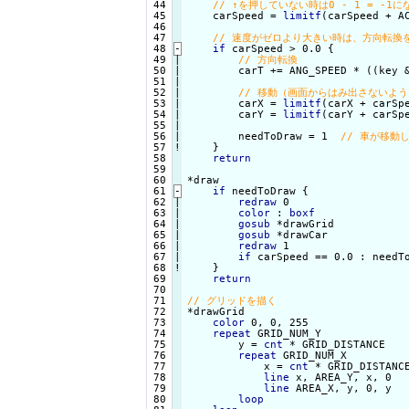
 44

 45

    carSpeed = 
limitf
(carSpeed + A
 46

 47

 48
-
if
 carSpeed > 0.0 {
 49

|

 50

|

        carT += ANG_SPEED * ((key &
 51

|

 52

|

 53

|

        carX = 
limitf
(carX + carSp
 54

|

        carY = 
limitf
(carY + carSp
 55

|

 56

|

        needToDraw = 1  
 57
!
}

return
 59

 60

*draw

 61
-
if
 needToDraw {
 62

|

redraw
 0

 63

|

color
 : 
boxf
 64

|

gosub
 *drawGrid

 65

|

gosub
 *drawCar

 66

|

redraw
 1

 67

|

if
 carSpeed == 0.0 : needTo
 68
!
}

return
 70

 71

 72

*drawGrid

 73

color
 0, 0, 255

 74

repeat
 GRID_NUM_Y

 75

        y = 
cnt
 * GRID_DISTANCE

 76

repeat
 GRID_NUM_X

 77

            x = 
cnt
 * GRID_DISTANCE
 78

line
 x, AREA_Y, x, 0

 79

line
 AREA_X, y, 0, y

 80

loop