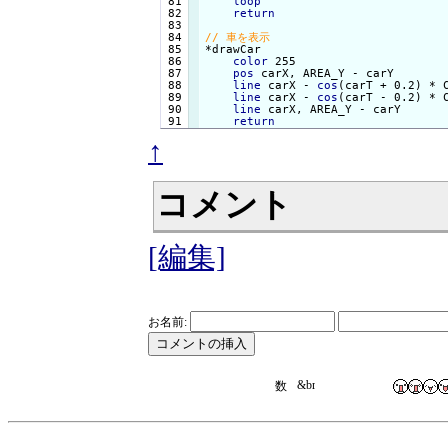
 81

loop
 82

return
 83

 84

 85

*drawCar

 86

color
 255

 87

pos
 carX, AREA_Y - carY

 88

line
 carX - 
cos
(carT + 0.2) * 
 89

line
 carX - 
cos
(carT - 0.2) * 
 90

line
 carX, AREA_Y - carY

return
↑
コメント
[編集]
お名前: