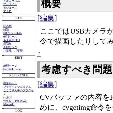
概要
アルゴリズム
プラグイン
モジュール
マクロ
↑
[編集]
ETC
読み物
ここではUSBカメラ
雑談
IRCチャンネル
便利ツール
令で描画したりして
ネタ収集BOX
用語集
外部リンク
↑
ご意見・ご要望
↑
EDIT
考慮すべき問
練習ページ
InterWikiName
↑
REFERENCE
[編集]
整形ルール
プラグインマニュアル
ここで導入中のプラグイ
ン
CVバッファの内容を
ヘルプ
逆引きHSP開発wiki
Menuedit
めに、cvgetimg命
↑
LOG