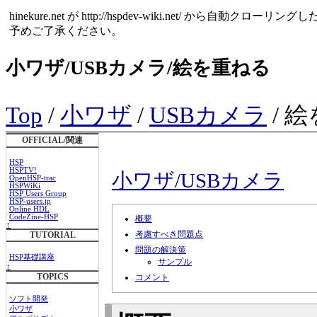
hinekure.net が http://hspdev-wiki.net
予めご了承ください。
小ワザ/USBカメラ/絵を重ねる
Top
/
小ワザ
/
USBカメラ
/ 
OFFICIAL/関連
HSP
HSPTV!
小ワザ/USBカメラ
OpenHSP-trac
HSPWiKi
HSP Users Group
HSP-users.jp
Online HDL
CodeZine-HSP
概要
↑
考慮すべき問題点
TUTORIAL
問題の解決策
HSP基礎講座
サンプル
↑
TOPICS
コメント
ソフト開発
小ワザ