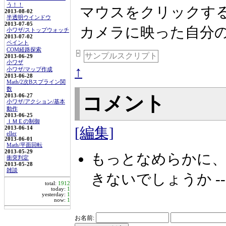
う！！
マウスをクリックす
2013-08-02
半透明ウインドウ
2013-07-05
カメラに映った自分
小ワザ/ストップウォッチ
2013-07-02
ペイント
COM経路探索
+
サンプルスクリプト
2013-06-29
小ワザ
↑
小ワザ/マップ作成
2013-06-28
Math/2次Bスプライン関
数
2013-06-27
コメント
小ワザ/アクション/基本
動作
2013-06-25
ＩＭＥの制御
[編集]
2013-06-14
eller
2013-06-01
Math/平面回転
2013-05-29
もっとなめらかに
衝突判定
2013-05-28
雑談
きないでしょうか -
total:
1912
today:
1
yesterday:
1
now:
1
お名前: