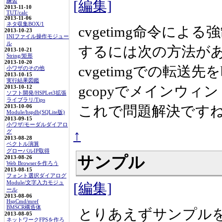
練習
[編集]
2013-11-10
TUT/calc
2013-11-06
ネタ収集BOX/1
cvgetimg命令に
2013-10-23
INIファイル操作モジュー
ル
するには次の方法が
2013-10-21
String/矩形
2013-10-20
cvgetimgでの転送
小ワザのその他
2013-10-15
実行結果図鑑
gcopyでメインウィ
2013-10-12
ソフト開発/HSPLet3拡張
ライブラリ/Tips
これで問題解決です
2013-10-06
Module/hspdb(SQLite版)
2013-09-15
小ワザ/モーダルダイアロ
↑
グ
2013-08-28
ベクトル演算
グローバルIP取得
サンプル
2013-08-26
Web Browserを作ろう
2013-08-15
フォント選択ダイアログ
Module/文字入力モジュ
[編集]
ール
2013-08-06
HspCmd/mref
BMSCR構造体
とりあえずサンプル
2013-08-05
ネットワークFPSを作ろ