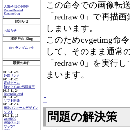
この命令での画像転送
人気/今日の100件
RecentDeleted
「redraw 0」で
RenameLog
↑
お知らせ
しまいます。
お知らせ
↑
このためcvgetim
HSP Web-Ring
前
<-
ランダム
->
次
して、そのまま通常
「redraw 0」を
最新の40件
まいます。
2013-11-28
外部リンク
2013-11-25
育成ゲーム
初ゲ？ Game戦闘魔王
2013-11-24
RecentDeleted
↑
2013-11-23
ソフト開発
2013-11-14
HSPのフォームデザイン
ソフト
問題の解決策
2013-11-13
wait0000
練習ページ
ワッツ?