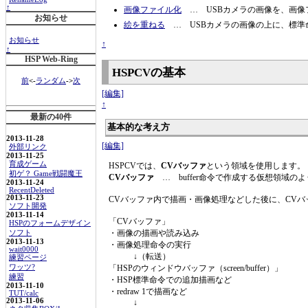
↑
画像ファイル化
… USBカメラの画像を、画像
お知らせ
絵を重ねる
… USBカメラの画像の上に、標準
お知らせ
↑
↑
HSP Web-Ring
HSPCVの基本
前
<-
ランダム
->
次
[編集]
↑
最新の40件
基本的な考え方
2013-11-28
[編集]
外部リンク
2013-11-25
育成ゲーム
HSPCVでは、
CVバッファ
という領域を使用します。
初ゲ？ Game戦闘魔王
CVバッファ
… buffer命令で作成する仮想領域のよう
2013-11-24
RecentDeleted
2013-11-23
CVバッファ内で描画・画像処理などした後に、CVバッフ
ソフト開発
2013-11-14
「CVバッファ」
HSPのフォームデザイン
・画像の描画や読み込み
ソフト
2013-11-13
・画像処理命令の実行
wait0000
↓（転送）
練習ページ
ワッツ?
「HSPのウィンドウバッファ（screen/buffer）」
練習
・HSP標準命令での追加描画など
2013-11-10
・redraw 1で描画など
TUT/calc
2013-11-06
↓