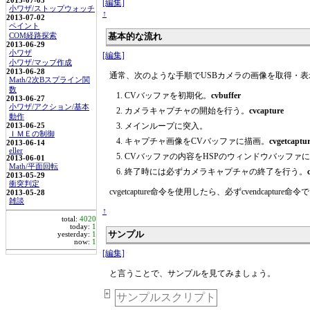
2013-07-05
[編集]
小ワザ/ストップウォッチ
↑
2013-07-02
ペイント
基本的な流れ
COM経路探索
2013-06-29
小ワザ
[編集]
小ワザ/マップ作成
2013-06-28
通常、次のような手順でUSBカメラの画像を取得・
Math/2次Bスプライン関
数
CVバッファを初期化。
cvbuffer
2013-06-27
小ワザ/アクション/基本
カメラキャプチャの開始を行う。
cvcapture
動作
メインループに突入。
2013-06-25
ＩＭＥの制御
キャプチャ画像をCVバッファに描画。
cvgetcaptu
2013-06-14
eller
CVバッファの内容をHSPのウィンドウバッファ
2013-06-01
Math/平面回転
終了時には必ずカメラキャプチャの終了を行う。
2013-05-29
衝突判定
cvgetcapture命令を使用したら、必ずcvendcap
2013-05-28
雑談
↑
total:
4020
today:
1
サンプル
yesterday:
1
now:
1
[編集]
と言うことで、サンプルを見てみましょう。
+
サンプルスクリプト