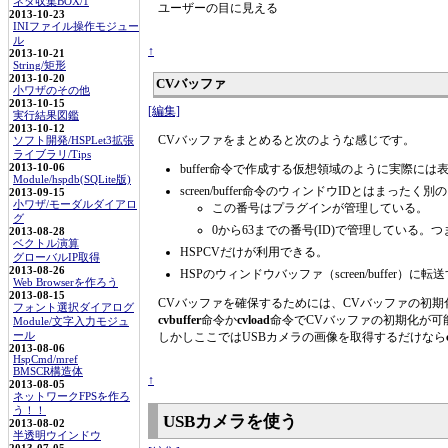
ネタ収集BOX/1
ユーザーの目に見える
2013-10-23
INIファイル操作モジュー
ル
↑
2013-10-21
String/矩形
2013-10-20
CVバッファ
小ワザのその他
2013-10-15
[編集]
実行結果図鑑
2013-10-12
CVバッファをまとめると次のような感じです。
ソフト開発/HSPLet3拡張
ライブラリ/Tips
2013-10-06
buffer命令で作成する仮想領域のように実際に
Module/hspdb(SQLite版)
screen/buffer命令のウィンドウIDとはまったく別
2013-09-15
小ワザ/モーダルダイアロ
この番号はプラグインが管理している。
グ
0から63までの番号(ID)で管理している。
2013-08-28
ベクトル演算
HSPCVだけが利用できる。
グローバルIP取得
2013-08-26
HSPのウィンドウバッファ（screen/buff
Web Browserを作ろう
2013-08-15
CVバッファを確保するためには、CVバッファの初期
フォント選択ダイアログ
cvbuffer
命令か
cvload
命令でCVバッファの初期化が可
Module/文字入力モジュ
ール
しかしここではUSBカメラの画像を取得するだけなら
2013-08-06
HspCmd/mref
BMSCR構造体
↑
2013-08-05
ネットワークFPSを作ろ
う！！
USBカメラを使う
2013-08-02
半透明ウインドウ