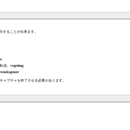
表示することが出来ます。
re
に転送。
cvgetimg
cvendcapture
ture命令でキャプチャを終了させる必要があります。