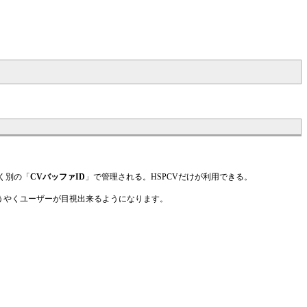
たく別の「
CVバッファID
」で管理される。HSPCVだけが利用できる。
をようやくユーザーが目視出来るようになります。