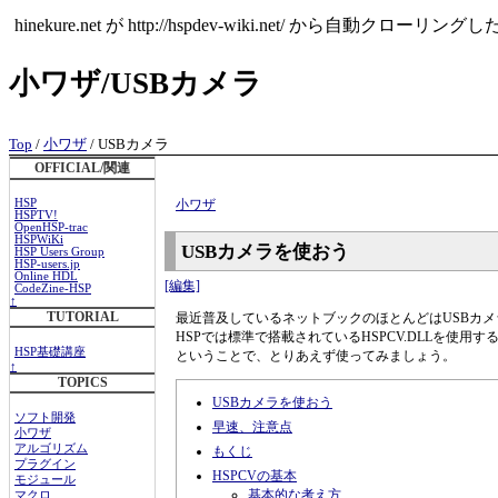
hinekure.net が http://hspdev-wiki.ne
小ワザ/USBカメラ
Top
/
小ワザ
/ USBカメラ
OFFICIAL/関連
HSP
小ワザ
HSPTV!
OpenHSP-trac
HSPWiKi
USBカメラを使おう
HSP Users Group
HSP-users.jp
Online HDL
[編集]
CodeZine-HSP
↑
TUTORIAL
最近普及しているネットブックのほとんどはUSBカメ
HSPでは標準で搭載されているHSPCV.DLLを使
HSP基礎講座
ということで、とりあえず使ってみましょう。
↑
TOPICS
USBカメラを使おう
ソフト開発
早速、注意点
小ワザ
アルゴリズム
もくじ
プラグイン
HSPCVの基本
モジュール
基本的な考え方
マクロ