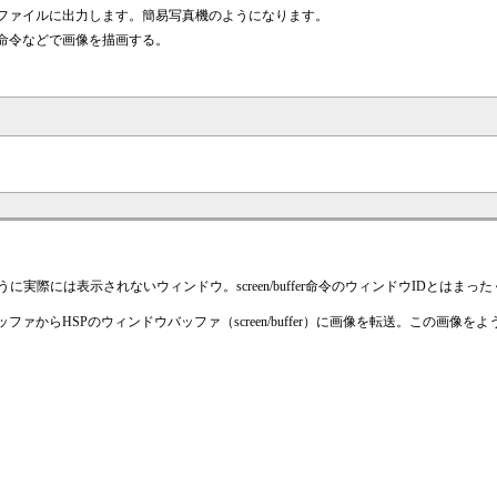
ファイルに出力します。簡易写真機のようになります。
命令などで画像を描画する。
に実際には表示されないウィンドウ。screen/buffer命令のウィンドウIDとはまっ
ァからHSPのウィンドウバッファ（screen/buffer）に画像を転送。この画像