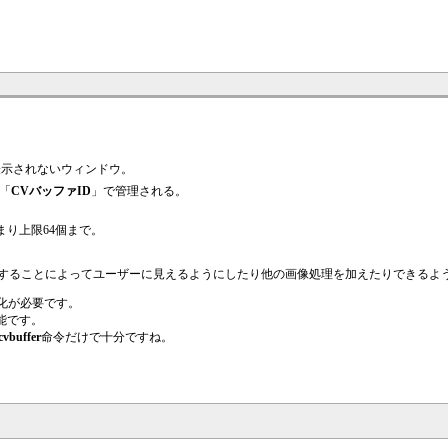
は表示されないウィンドウ。
の「
CVバッファID
」で管理される。
つまり上限64個まで。
er）に転送することによってユーザーに見えるようにしたり他の画像処理を加えたりできる
化が必要です。
能です。
cvbuffer
命令だけで十分ですね。