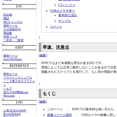
↑
CVバッファ
ETC
USBカメラを使う
基本的な流れ
読み物
雑談
サンプル
IRCチャンネル
便利ツール
コメント
ネタ収集BOX
用語集
↑
外部リンク
ご意見・ご要望
↑
早速、注意点
EDIT
[編集]
練習ページ
InterWikiName
↑
HSPCVはまだ未成熟な部分があるDLLです。
REFERENCE
環境によっては正常に動作しないことがあるので注意
掲載されたスクリプトを実行して、もし何か問題が発
整形ルール
プラグインマニュアル
ここで導入中のプラグイ
↑
ン
ヘルプ
逆引きHSP開発wiki
もくじ
Menuedit
↑
[編集]
LOG
このページ … HSPCVの基本的な使い方から
人気/今日の100件
RecentDeleted
画像イメージ操作
… USBカメラの画像に対し
RenameLog