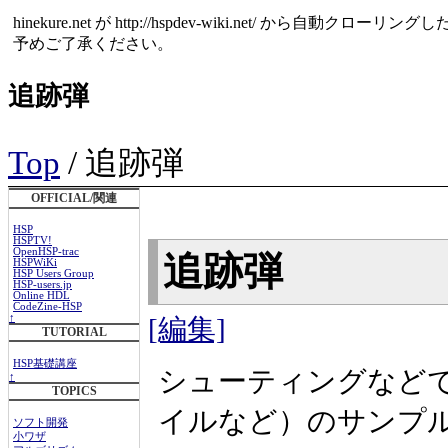
hinekure.net が http://hspdev-wiki.net
予めご了承ください。
追跡弾
Top
/ 追跡弾
OFFICIAL/関連
HSP
HSPTV!
OpenHSP-trac
追跡弾
HSPWiKi
HSP Users Group
HSP-users.jp
Online HDL
CodeZine-HSP
↑
[編集]
TUTORIAL
HSP基礎講座
シューティングなど
↑
TOPICS
イルなど）のサンプ
ソフト開発
小ワザ