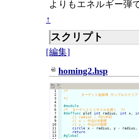
よりもエネルギー弾
↑
スクリプト
[編集]
homing2.hsp
  1

/*

  2

	ターゲット追跡弾 サンプルスクリプト 引力版

  3

*/
  4

  5

#module
  6

/*  ターゲットとミサイルを描く  */
  7

#deffunc
 plot 
int
 radius, 
int
 x, 
i
  8

  9

 10

 11

circle
 x - radius, y - radius, 
 12

return
 13

#global