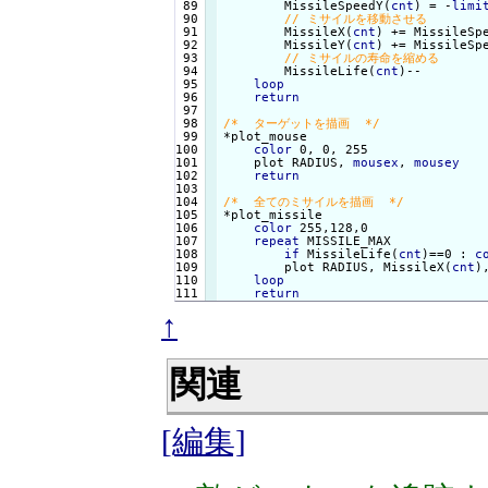
 89

        MissileSpeedY(
cnt
) = -
limi
 90

 91

        MissileX(
cnt
) += MissileSp
 92

        MissileY(
cnt
) += MissileSp
 93

 94

        MissileLife(
cnt
)--

 95

loop
 96

return
 97

 98

/*  ターゲットを描画  */
 99

100

color
 0, 0, 255

101

    plot RADIUS, 
mousex
, 
mousey
102

return
103

104

/*  全てのミサイルを描画  */
105

106

color
 255,128,0

107

repeat
 MISSILE_MAX

108

if
 MissileLife(
cnt
)==0 : 
c
109

        plot RADIUS, MissileX(
cnt
)
110

loop
return
↑
関連
[編集]