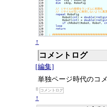
118

dim
  sig , RoboFig

119

dim
  cAng, RoboFig

120

121

122

123

repeat
 RoboFig

124

        RoboX(
cnt
) = 
double
(
rnd
(
gi
125

        RoboY(
cnt
) = 
double
(
rnd
(
gi
126

if
 chRobot(RoboX, RoboY, 
c
127

loop
128

return
129

↑
コメントログ
[編集]
単独ページ時代のコ
+
コメントログ
↑