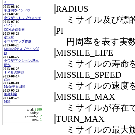
う！！
RADIUS
2013-08-02
半透明ウインドウ
2013-07-05
ミサイル及び標
小ワザ/ストップウォッチ
2013-07-02
ペイント
PI
COM経路探索
2013-06-29
小ワザ
円周率を表す実
小ワザ/マップ作成
2013-06-28
Math/2次Bスプライン関
MISSILE_LIFE
数
2013-06-27
ミサイルの寿命
小ワザ/アクション/基本
動作
2013-06-25
MISSILE_SPEED
ＩＭＥの制御
2013-06-14
eller
ミサイルの速度
2013-06-01
Math/平面回転
2013-05-29
MISSILE_MAX
衝突判定
2013-05-28
雑談
ミサイルが存在
total:
9186
today:
1
TURN_MAX
yesterday:
2
now:
1
ミサイルの最大