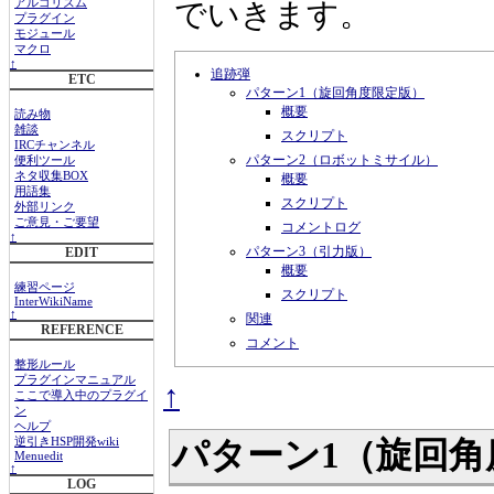
でいきます。
アルゴリズム
プラグイン
モジュール
マクロ
↑
追跡弾
ETC
パターン1（旋回角度限定版）
概要
読み物
雑談
スクリプト
IRCチャンネル
パターン2（ロボットミサイル）
便利ツール
ネタ収集BOX
概要
用語集
スクリプト
外部リンク
ご意見・ご要望
コメントログ
↑
パターン3（引力版）
EDIT
概要
練習ページ
スクリプト
InterWikiName
↑
関連
REFERENCE
コメント
整形ルール
プラグインマニュアル
↑
ここで導入中のプラグイ
ン
ヘルプ
パターン1（旋回
逆引きHSP開発wiki
Menuedit
↑
LOG