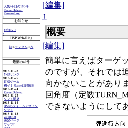
[編集]
人気/今日の100件
RecentDeleted
↑
RenameLog
↑
お知らせ
概要
お知らせ
↑
HSP Web-Ring
[編集]
前
<-
ランダム
->
次
簡単に言えばターゲ
最新の40件
のですが、それでは
2013-11-28
外部リンク
2013-11-25
向かないことがありま
育成ゲーム
初ゲ？ Game戦闘魔王
2013-11-24
回角度（定数TURN
RecentDeleted
2013-11-23
ソフト開発
2013-11-14
できないようにして
HSPのフォームデザイン
ソフト
2013-11-13
wait0000
練習ページ
ワッツ?