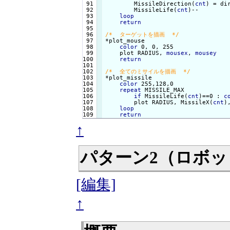
 91

        MissileDirection(
cnt
) = di
 92

        MissileLife(
cnt
)--        
 93

loop
 94

return
 95

 96

/*  ターゲットを描画  */
 97

 98

color
 0, 0, 255

 99

    plot RADIUS, 
mousex
, 
mousey
100

return
101

102

/*  全てのミサイルを描画  */
103

104

color
 255,128,0

105

repeat
 MISSILE_MAX

106

if
 MissileLife(
cnt
)==0 : 
c
107

        plot RADIUS, MissileX(
cnt
)
108

loop
return
↑
パターン2（ロボ
[編集]
↑