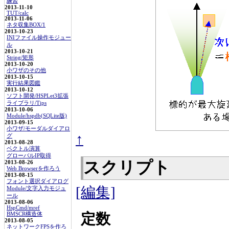
練習
2013-11-10
TUT/calc
2013-11-06
ネタ収集BOX/1
2013-10-23
INIファイル操作モジュー
ル
2013-10-21
String/矩形
2013-10-20
小ワザのその他
2013-10-15
実行結果図鑑
2013-10-12
ソフト開発/HSPLet3拡張
ライブラリ/Tips
2013-10-06
Module/hspdb(SQLite版)
2013-09-15
小ワザ/モーダルダイアロ
↑
グ
2013-08-28
ベクトル演算
グローバルIP取得
スクリプト
2013-08-26
Web Browserを作ろう
2013-08-15
フォント選択ダイアログ
[編集]
Module/文字入力モジュ
ール
2013-08-06
HspCmd/mref
定数
BMSCR構造体
2013-08-05
ネットワークFPSを作ろ