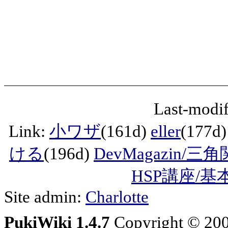
Last-modif
Link:
小ワザ
(161d)
eller
(177d
ける
(196d)
DevMagazin/三
HSP講座/
Site admin:
Charlotte
PukiWiki 1.4.7
Copyright © 20