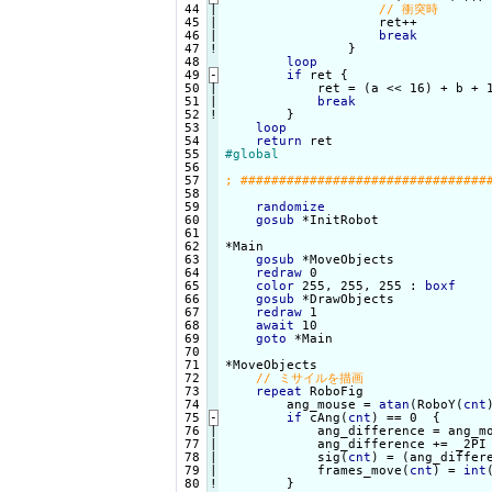
 44

|

 45

|

                    ret++

 46

|

break
 47
!
}

loop
 49
-
if
 ret {
 50

|

            ret = (a << 16) + b + 1
 51

|

break
 52
!
}

loop
 54

return
 55

#global
 56

 57

 58

 59

randomize
 60

gosub
 *InitRobot

 61

 62

*Main

 63

gosub
 *MoveObjects

 64

redraw
 0

 65

color
 255, 255, 255 : 
boxf
 66

gosub
 *DrawObjects

 67

redraw
 1

 68

await
 10

 69

goto
 *Main

 70

 71

*MoveObjects

 72

 73

repeat
 RoboFig

 74

        ang_mouse = 
atan
(RoboY(
cnt
 75
-
if
 cAng(
cnt
) == 0  {
 76

|

            ang_difference = ang_m
 77

|

            ang_difference += _2PI
 78

|

            sig(
cnt
) = (ang_differ
 79

|

            frames_move(
cnt
) = 
int
 80
!
}
