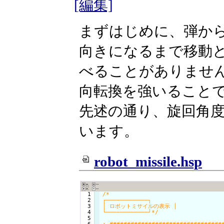
[編集]
まずはじめに、弾か
向きになるまで移動
べることがありませ
向転換を強いること
先述の通り、旋回角
います。
robot_missile.hsp
  1

/*

  2

┌────────────┐

  3

│ ロボットミサイルの表示 │

  4

└────────────┘*/
  5
