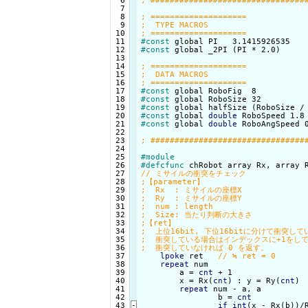
  6

  7

  8

  9

 10

 11

#const
 12

#const
 global _2PI (PI * 2.0)

 13

 14

 15

 16

 17

#const
 global RoboFig  8          
 18

#const
 global RoboSize 32         
 19

#const
 20

#const
 global 
double
 RoboSpeed 1.8
 21

#const
 global 
double
 RoboAngSpeed 
 22

 23

 24

 25

#module
 26

#defcfunc
 chRobot array Rx, array 
 27

 28

 29

 30

 31

 32

 33

 34

 35

 36

 37

lpoke
 ret   
 38

repeat
 num

 39

        a = 
cnt
 + 1

 40

        x = Rx(
cnt
) : y = Ry(
cnt
)

 41

repeat
 num - a, a

 42

                b = 
cnt
 43
-
if
int
(x - Rx(b))/