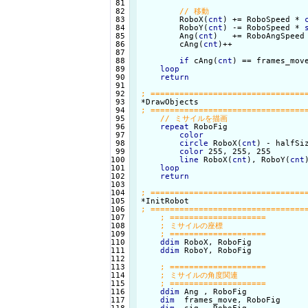
 82

 83

        RoboX(
cnt
) += RoboSpeed * 
 84

        RoboY(
cnt
) -= RoboSpeed * 
 85

        Ang(
cnt
)   += RoboAngSpeed
 86

        cAng(
cnt
)++

 87

 88

if
 cAng(
cnt
) == frames_mov
 89

loop
 90

return
 91

 92

 93

 94

 95

 96

repeat
 RoboFig

 97

color
 98

circle
 RoboX(
cnt
) - halfSi
 99

color
 255, 255, 255

100

line
 RoboX(
cnt
), RoboY(
cnt
101

loop
102

return
103

104

105

106

107

108

109

110

ddim
 RoboX, RoboFig

111

ddim
 RoboY, RoboFig

112

113

114

115

116

ddim
 Ang , RoboFig

117

dim
  frames_move, RoboFig
