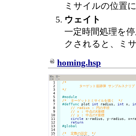
ミサイルの位置
ウェイト
一定時間処理を
クされると、ミ
homing.hsp
  1

/*

  2

	ターゲット追跡弾 サンプルスクリプト

  3

*/
  4

  5

#module
  6

/*  ターゲットとミサイルを描く  */
  7

#deffunc
 plot 
int
 radius, 
int
 x, 
i
  8

  9

 10

 11

circle
 x-radius, y-radius, x+ra
 12

return
 13

#global
 14

 15

/*  定数の設定  */