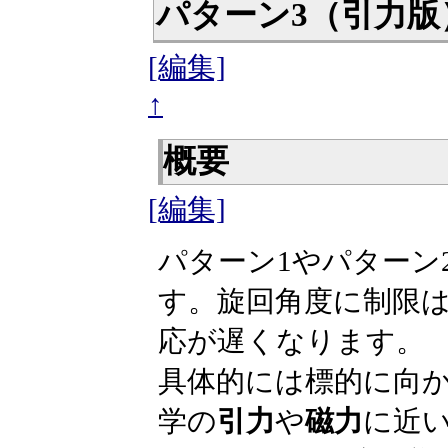
パターン3（引力
[編集]
↑
概要
[編集]
パターン1やパターン
す。旋回角度に制限
応が遅くなります。
具体的には標的に向
学の
引力
や
磁力
に近