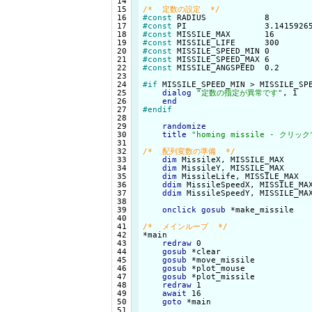
 14

 15

/*  定数の設定  */
 16

#const
 RADIUS            8        
 17

#const
 PI                3.1415926
 18

#const
 MISSILE_MAX       16       
 19

#const
 MISSILE_LIFE      300      
 20

#const
 MISSILE_SPEED_MIN 0        
 21

#const
 MISSILE_SPEED_MAX 6        
 22

#const
 MISSILE_ANGSPEED  0.2      
 23

 24

#if
 MISSILE_SPEED_MIN > MISSILE_SPE
 25

dialog
"定数の指定が異常です"
, 1

 26

end
 27

#endif
 28

 29

randomize
 30

title
"homing missile - クリ
 31

 32

/*  配列変数の準備  */
 33

dim
 MissileX, MISSILE_MAX     
 34

dim
 MissileY, MISSILE_MAX     
 35

dim
 MissileLife, MISSILE_MAX  
 36

ddim
 MissileSpeedX, MISSILE_MA
 37

ddim
 MissileSpeedY, MISSILE_MA
 38

 39

onclick
gosub
 *make_missile   
 40

 41

/*  メインループ  */
 42

 43

redraw
 0

 44

gosub
 *clear                  
 45

gosub
 *move_missile           
 46

gosub
 *plot_mouse             
 47

gosub
 *plot_missile           
 48

redraw
 1

 49

await
 16

 50

goto
 *main

 51
