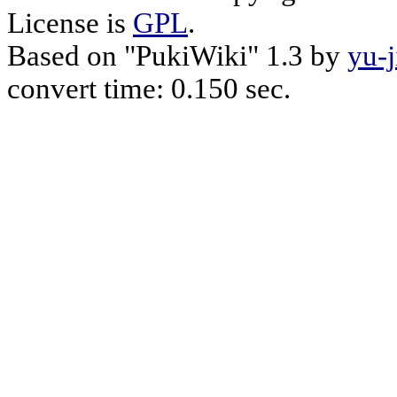
License is
GPL
.
Based on "PukiWiki" 1.3 by
yu-j
convert time: 0.150 sec.