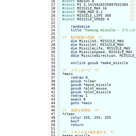
 16

#const
 RADIUS 8                 
 17

#const
 PI 3.1415926535897932384 
 18

#const
 MISSILE_MAX 16           
 19

#const
 TURN_MAX 0.1             
 20

#const
 MISSILE_LIFE 300         
 21

#const
 MISSILE_SPEED 4          
 22

 23

randomize
 24

title
"homing missile - クリ
 25

 26

/*  配列変数の準備  */
 27

dim
 MissileX, MISSILE_MAX     
 28

dim
 MissileY, MISSILE_MAX     
 29

dim
 MissileLife, MISSILE_MAX  
 30

dim
 MissileSpeed, MISSILE_MAX 
 31

ddim
 MissileDirection, MISSILE
 32

 33

onclick
gosub
 *make_missile   
 34

 35

/*  メインループ  */
 36

 37

redraw
 0

 38

gosub
 *clear                  
 39

gosub
 *move_missile           
 40

gosub
 *plot_mouse             
 41

gosub
 *plot_missile           
 42

redraw
 1

 43

await
 8

 44

goto
 *main

 45

 46

/*  画面を初期化  */
 47

 48

color
 255, 255, 255

 49

boxf
 50

return
 51

 52

/*  ミサイルを1発生成する  */
 53
