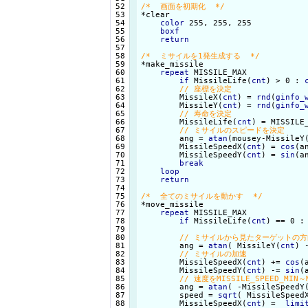
 52

/*  画面を初期化  */
 53

 54

color
 255, 255, 255

 55

boxf
 56

return
 57

 58

/*  ミサイルを1発生成する  */
 59

 60

repeat
 MISSILE_MAX

 61

if
 MissileLife(
cnt
) > 0 : 
 62

 63

        MissileX(
cnt
) = 
rnd
(
ginfo_
 64

        MissileY(
cnt
) = 
rnd
(
ginfo_
 65

 66

        MissileLife(
cnt
) = MISSILE_
 67

 68

        ang = 
atan
(mousey-MissileY
 69

        MissileSpeedX(
cnt
) = 
cos
(a
 70

        MissileSpeedY(
cnt
) = 
sin
(a
 71

break
 72

loop
 73

return
 74

 75

/*  全てのミサイルを動かす  */
 76

 77

repeat
 MISSILE_MAX

 78

if
 MissileLife(
cnt
) == 0 :
 79

 80

 81

        ang = 
atan
( MissileY(
cnt
) 
 82

 83

        MissileSpeedX(
cnt
) += 
cos
(
 84

        MissileSpeedY(
cnt
) -= 
sin
(
 85

 86

        ang = 
atan
( -MissileSpeedY
 87

        speed = 
sqrt
( MissileSpeed
 88

        MissileSpeedX(
cnt
) =  
limi