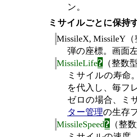
ン。
ミサイルごとに保持
MissileX, Miss
弾の座標。画面左上
?
MissileLife
（整数
ミサイルの寿命。ミ
を代入し、毎フ
ゼロの場合、ミ
ター管理
の生存
?
MissileSpeed
（整数
ミサイルの速度