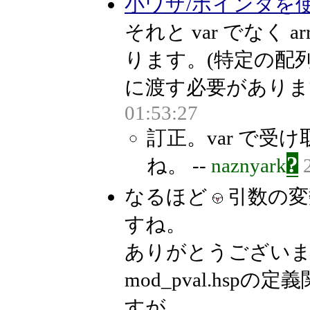
小ワザ/ポインタを
それと var でなく a
ります。(特定の配
に渡す必要があります
01:53:27
訂正。var で受け
?
ね。 --
naznyark
なるほど
引数の変数
すね。
ありがとうござい
mod_pval.hsp
すが。