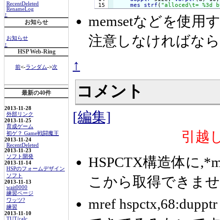
RecentDeleted
mes
strf
(
"alloced\t= %3d b
RenameLog
↑
memsetなどを使
お知らせ
注意しなければなら
お知らせ
↑
HSP Web-Ring
↑
前
<-
ランダム
->
次
コメント
最新の40件
2013-11-28
[編集]
外部リンク
2013-11-25
育成ゲーム
引越
初ゲ？ Game戦闘魔王
2013-11-24
RecentDeleted
2013-11-23
ソフト開発
HSPCTX構造体に,
2013-11-14
HSPのフォームデザイン
ソフト
こから取得できません
2013-11-13
wait0000
練習ページ
mref hspctx,68:dupp
ワッツ?
練習
2013-11-10
TUT/calc