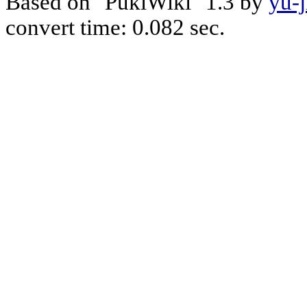
Based on "PukiWiki" 1.3 by
yu-j
convert time: 0.082 sec.