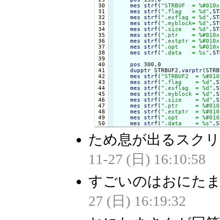
 30

mes
strf
(
"STRBUF  = %#010x
 31

mes
strf
(
".flag   = %d"
,ST
 32

mes
strf
(
".exflag = %d"
,ST
 33

mes
strf
(
".myblock= %d"
,ST
 34

mes
strf
(
".size   = %d"
,ST
 35

mes
strf
(
".ptr    = %#010x
 36

mes
strf
(
".extptr = %#010x
 37

mes
strf
(
".opt    = %#010x
 38

mes
strf
(
".data   = %s"
,ST
 39

 40

pos
 300,0

 41

dupptr
 STRBUF2,
varptr
(STRB
 42

mes
strf
(
"STRBUF2  = %#010
 43

mes
strf
(
".flag    = %d"
,S
 44

mes
strf
(
".exflag  = %d"
,S
 45

mes
strf
(
".myblock = %d"
,S
 46

mes
strf
(
".size    = %d"
,S
 47

mes
strf
(
".ptr     = %#010
 48

mes
strf
(
".extptr  = %#010
 49

mes
strf
(
".opt     = %#010
mes
strf
(
".data    = %s"
,S
ため息が出るスクリ
11-27 (日) 16:10:58
すごいのはおにた
27 (日) 16:19:32