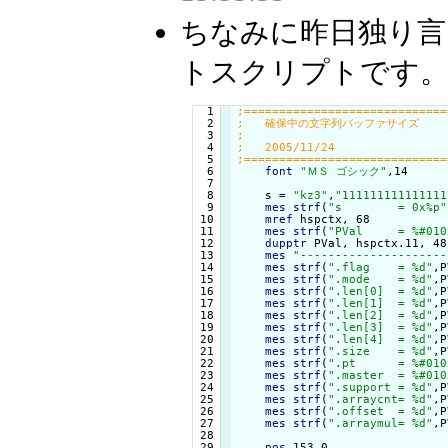
ちなみに昨日独り
トスクリプトです
  1

  2

  3

  4

  5

  6

font
"ＭＳ ゴシック"
,14

  7

  8

    s = 
"kz3"
,
"111111111111111
  9

mes
strf
(
"s        = 0x%p"
 10

mref
 hspctx, 68

 11

mes
strf
(
"PVal     = %#010
 12

dupptr
 PVal, hspctx.11, 48

 13

mes
"---------------------
 14

mes
strf
(
".flag    = %d"
,P
 15

mes
strf
(
".mode    = %d"
,P
 16

mes
strf
(
".len[0]  = %d"
,P
 17

mes
strf
(
".len[1]  = %d"
,P
 18

mes
strf
(
".len[2]  = %d"
,P
 19

mes
strf
(
".len[3]  = %d"
,P
 20

mes
strf
(
".len[4]  = %d"
,P
 21

mes
strf
(
".size    = %d"
,P
 22

mes
strf
(
".pt      = %#010
 23

mes
strf
(
".master  = %#010
 24

mes
strf
(
".support = %d"
,P
 25

mes
strf
(
".arraycnt= %d"
,P
 26

mes
strf
(
".offset  = %d"
,P
 27

mes
strf
(
".arraymul= %d"
,P
 28

 29

pos
 153,0
