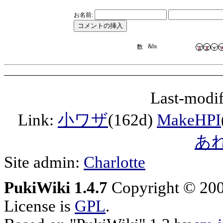
お名前:
Last-modif
Link:
小ワザ
(162d)
MakeHPI
あ
Site admin:
Charlotte
PukiWiki 1.4.7
Copyright © 20
License is
GPL
.