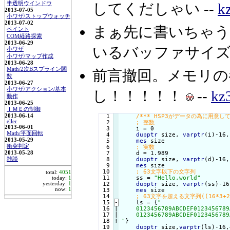
半透明ウインドウ
してくだしゃい --
k
2013-07-05
小ワザ/ストップウォッチ
2013-07-02
まぁ先に書いちゃう
ペイント
COM経路探索
2013-06-29
いるバッファサイズは
小ワザ
小ワザ/マップ作成
2013-06-28
Math/2次Bスプライン関
前言撤回。メモリの参
数
2013-06-27
小ワザ/アクション/基本
し！！！！！
--
kz
動作
2013-06-25
ＩＭＥの制御
2013-06-14
  1

/*** HSP3がデータの為に用意し
eller
  2

2013-06-01
  3

    i = 0

Math/平面回転
  4

dupptr
 size, 
varptr
(i)-16,
2013-05-29
  5

mes
 size

衝突判定
  6

2013-05-28
  7

    d = 1.989

雑談
  8

dupptr
 size, 
varptr
(d)-16,
  9

mes
 size

 10

total:
4051
 11

    ss = 
"Hello,world"
today:
1
yesterday:
1
 12

dupptr
 size, 
varptr
(ss)-16
now:
1
 13

mes
 size

 14

 15
-
    ls = {
"

 16

|

    0123456789ABCDEF0123456789
 17

|

    0123456789ABCDEF0123456789
 18
!
"
}

dupptr
 size,
varptr
(ls)-16,