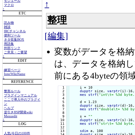
↑
モジュール
マクロ
↑
ETC
整理
読み物
雑談
IRCチャンネル
[編集]
便利ツール
ネタ収集BOX
用語集
外部リンク
変数がデータを格納
ご意見・ご要望
↑
EDIT
は、データを格納して
練習ページ
前にある4byteの
InterWikiName
↑
REFERENCE
  1

    i = 10

  2

dupptr
 size, 
varptr
(i)-16,
整形ルール
  3

mes
strf
(
"int\t= %3d byte.
プラグインマニュアル
  4

ここで導入中のプラグイ
  5

    d = 1.23

ン
  6

dupptr
 size, 
varptr
(d)-16,
ヘルプ
  7

mes
strf
(
"double\t= %3d by
逆引きHSP開発wiki
  8

  9

    s = 
""
Menuedit
↑
 10

dupptr
 size, 
varptr
(s)-16,
 11

mes
strf
(
"str\t= %3d byte.
LOG
 12

 13

sdim
 a, 100

人気/今日の100件
 14

dupptr
 size, 
varptr
(a)-16,