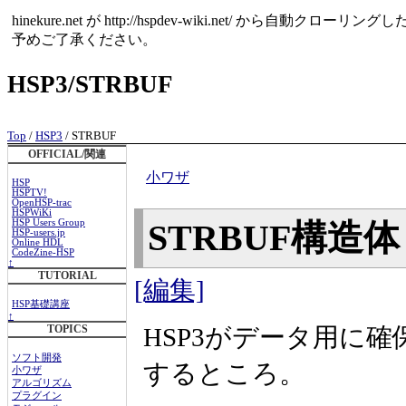
hinekure.net が http://hspdev-wiki.net
予めご了承ください。
HSP3/STRBUF
Top
/
HSP3
/ STRBUF
OFFICIAL/関連
小ワザ
HSP
HSPTV!
OpenHSP-trac
HSPWiKi
HSP Users Group
STRBUF構造
HSP-users.jp
Online HDL
CodeZine-HSP
↑
TUTORIAL
[編集]
HSP基礎講座
↑
HSP3がデータ用に
TOPICS
ソフト開発
するところ。
小ワザ
アルゴリズム
プラグイン