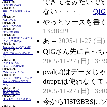
できてるみたいで
2013-11-06
ネタ収集BOX/1
2013-10-23
ない・・・。 --
QIG
INIファイル操作モジュー
ル
2013-10-21
やっとソースを書くこと
String/矩形
2013-10-20
小ワザのその他
13:38:29
2013-10-15
実行結果図鑑
2013-10-12
ソフト開発/HSPLet3拡張
あ --
2005-11-27 (日) 
ライブラリ/Tips
2013-10-06
Module/hspdb(SQLite版)
QIGさん先に言っ
2013-09-15
小ワザ/モーダルダイアロ
グ
2005-11-27 (日) 13:39
2013-08-28
ベクトル演算
グローバルIP取得
2013-08-26
pval(2)はデー
Web Browserを作ろう
2013-08-15
フォント選択ダイアログ
dupptrは使わなく
Module/文字入力モジュ
ール
2013-08-06
2005-11-27 (日) 13:40
HspCmd/mref
BMSCR構造体
2013-08-05
今からHSP3BBS
ネットワークFPSを作ろ
う！！
2013-08-02