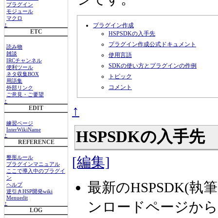
プラグイン
モジュール
マクロ
プラグイン作成
↑
ETC
HSPSDKの入手先
プラグイン作成公式ドキュメント
読み物
雑談
使用言語
IRCチャンネル
SDKの使い方とプラグインの作例
便利ツール
ネタ収集BOX
トピック
用語集
コメント
外部リンク
ご意見・ご要望
↑
↑
EDIT
練習ページ
InterWikiName
HSPSDKの入手先
↑
REFERENCE
[編集]
整形ルール
プラグインマニュアル
ここで導入中のプラグイ
ン
最新のHSPSDK(執筆時
ヘルプ
逆引きHSP開発wiki
Menuedit
ンロードページから
↑
LOG