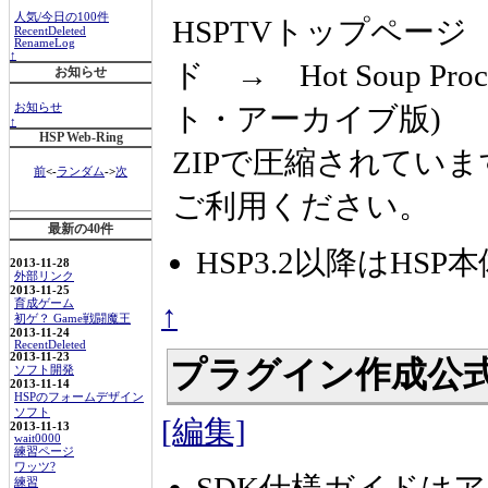
人気/今日の100件
HSPTVトップペー
RecentDeleted
RenameLog
↑
ド → Hot Soup Pro
お知らせ
ト・アーカイブ版)
お知らせ
↑
HSP Web-Ring
ZIPで圧縮されてい
前
<-
ランダム
->
次
ご利用ください。
最新の40件
HSP3.2以降はHSP本
2013-11-28
外部リンク
2013-11-25
育成ゲーム
↑
初ゲ？ Game戦闘魔王
2013-11-24
RecentDeleted
2013-11-23
プラグイン作成公
ソフト開発
2013-11-14
HSPのフォームデザイン
ソフト
[編集]
2013-11-13
wait0000
練習ページ
ワッツ?
練習