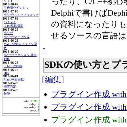
ったり、C/C++初
う！！
2013-08-02
半透明ウインドウ
Delphiで書けばD
2013-07-05
小ワザ/ストップウォッチ
2013-07-02
の資料になったりも
ペイント
COM経路探索
2013-06-29
せるソースの言語は
小ワザ
小ワザ/マップ作成
2013-06-28
Math/2次Bスプライン関
↑
数
2013-06-27
小ワザ/アクション/基本
動作
SDKの使い方とプ
2013-06-25
ＩＭＥの制御
2013-06-14
eller
2013-06-01
[編集]
Math/平面回転
2013-05-29
衝突判定
2013-05-28
プラグイン作成 with
雑談
total:
10918
プラグイン作成 with 
today:
2
yesterday:
1
now:
1
プラグイン作成 with D