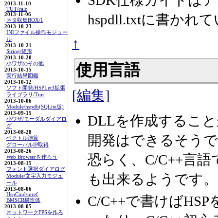
SDK仕様ガイドは
2013-11-10
TUT/calc
2013-11-06
hspdll.txtに書か
ネタ収集BOX/1
2013-10-23
INIファイル操作モジュー
↑
ル
2013-10-21
String/矩形
2013-10-20
小ワザのその他
使用言語
2013-10-15
実行結果図鑑
2013-10-12
ソフト開発/HSPLet3拡張
[編集]
ライブラリ/Tips
2013-10-06
Module/hspdb(SQLite版)
2013-09-15
DLLを作成するこ
小ワザ/モーダルダイアロ
グ
2013-08-28
開発はできるそうで
ベクトル演算
グローバルIP取得
2013-08-26
恐らく、C/C++言語
Web Browserを作ろう
2013-08-15
フォント選択ダイアログ
も出来るようです。
Module/文字入力モジュ
ール
2013-08-06
HspCmd/mref
C/C++で書けばHS
BMSCR構造体
2013-08-05
ネットワークFPSを作ろ