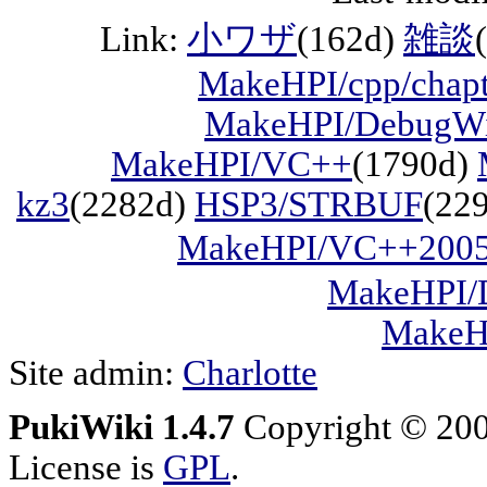
Link:
小ワザ
(162d)
雑談
MakeHPI/cpp/chapt
MakeHPI/DebugW
MakeHPI/VC++
(1790d)
kz3
(2282d)
HSP3/STRBUF
(22
MakeHPI/VC++20
MakeHPI/D
MakeHP
Site admin:
Charlotte
PukiWiki 1.4.7
Copyright © 20
License is
GPL
.