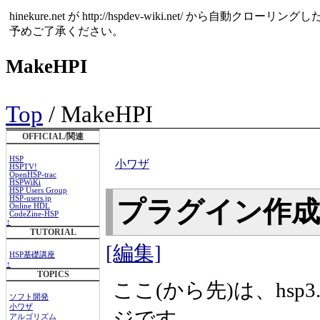
hinekure.net が http://hspdev-wiki.net
予めご了承ください。
MakeHPI
Top
/ MakeHPI
OFFICIAL/関連
HSP
小ワザ
HSPTV!
OpenHSP-trac
HSPWiKi
HSP Users Group
HSP-users.jp
プラグイン作
Online HDL
CodeZine-HSP
↑
TUTORIAL
[編集]
HSP基礎講座
↑
TOPICS
ここ(から先)は、hs
ソフト開発
小ワザ
ジです。
アルゴリズム