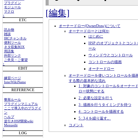
プラグイン
モジュール
[編集]
マクロ
↑
ETC
オーナードロー(OwnerDraw)について
読み物
オーナードローとは何か
雑談
はじめに
IRCチャンネル
HSP のオブジェクトとコント
便利ツール
ネタ収集BOX
ール
用語集
ウィンドウとコントロール
外部リンク
ご意見・ご要望
コントロールの描画
↑
EDIT
オーナードロー
オーナードローを使いコントロールを描
練習ページ
する際の基本的な流れ
InterWikiName
1 : 対象のコントロールをオーナー
↑
REFERENCE
ロー状態にする
2 : 必要な設定を行う
整形ルール
プラグインマニュアル
3 : 描画を行うタイミングを待つ
ここで導入中のプラグイ
4 : コントロールを描画する
ン
ヘルプ
5 : 3,4 を繰り返す。
逆引きHSP開発wiki
コメント
Menuedit
↑
LOG