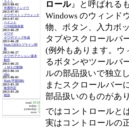
う！！
ロール
』と呼ばれる
2013-08-02
半透明ウインドウ
2013-07-05
Windows のウィ
小ワザ/ストップウォッチ
2013-07-02
ペイント
物、ボタン、入力ボ
COM経路探索
2013-06-29
小ワザ
タブやスクロールバ
小ワザ/マップ作成
2013-06-28
Math/2次Bスプライン関
(例外もあります。ウ
数
2013-06-27
小ワザ/アクション/基本
るボタンやツールバ
動作
2013-06-25
ＩＭＥの制御
ルの部品扱いで独立
2013-06-14
eller
2013-06-01
Math/平面回転
またスクロールバー
2013-05-29
衝突判定
2013-05-28
部品扱いのものがあり
雑談
total:
6518
today:
1
ではコントロールと
yesterday:
2
now:
1
実はコントロールの