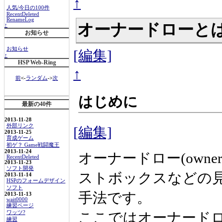
↑
人気/今日の100件
RecentDeleted
RenameLog
オーナードローと
↑
お知らせ
お知らせ
[編集]
↑
HSP Web-Ring
↑
前
<-
ランダム
->
次
はじめに
最新の40件
2013-11-28
外部リンク
[編集]
2013-11-25
育成ゲーム
初ゲ？ Game戦闘魔王
2013-11-24
オーナードロー(own
RecentDeleted
2013-11-23
ソフト開発
ストボックスなどの
2013-11-14
HSPのフォームデザイン
ソフト
手法です。
2013-11-13
wait0000
練習ページ
ワッツ?
ここではオーナード
練習