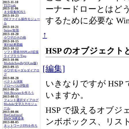
2013-11-10
TUT/calc
ーナードローとはど
2013-11-06
ネタ収集BOX/1
2013-10-23
するために必要な Wi
INIファイル操作モジュー
ル
2013-10-21
String/矩形
↑
2013-10-20
小ワザのその他
2013-10-15
実行結果図鑑
HSP のオブジェク
2013-10-12
ソフト開発/HSPLet3拡張
ライブラリ/Tips
2013-10-06
Module/hspdb(SQLite版)
[編集]
2013-09-15
小ワザ/モーダルダイアロ
グ
2013-08-28
いきなりですが HS
ベクトル演算
グローバルIP取得
2013-08-26
いますか。
Web Browserを作ろう
2013-08-15
フォント選択ダイアログ
Module/文字入力モジュ
HSP で扱えるオブ
ール
2013-08-06
HspCmd/mref
BMSCR構造体
ンボボックス、リストボ
2013-08-05
ネットワークFPSを作ろ