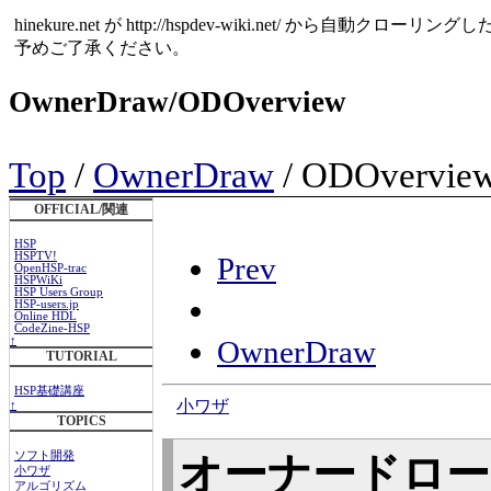
hinekure.net が http://hspdev-wiki.net
予めご了承ください。
OwnerDraw/ODOverview
Top
/
OwnerDraw
/ ODOvervie
OFFICIAL/関連
HSP
HSPTV!
Prev
OpenHSP-trac
HSPWiKi
HSP Users Group
HSP-users.jp
Online HDL
CodeZine-HSP
↑
OwnerDraw
TUTORIAL
HSP基礎講座
小ワザ
↑
TOPICS
ソフト開発
オーナードロー
小ワザ
アルゴリズム