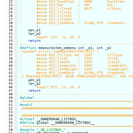
 22

 23

 24

 25

 26

 27

 28

 29

 30

    wp=_p1

 31

 32

 33

return
 34

 35

#deffunc
 measureitem_odmenu 
int
 _p1, 
int
 36

 37

 38

 39

 40

 41

 42

 43

 44

    wp=_p1

 45

 46

 47

return
 48

 49

#global
 50

 51

#endif
 52

 53

 54

 55

#ifndef
 56

#define
 57

 58

#module
"_OD_LISTBOX_"