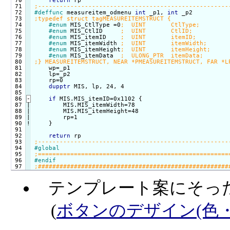
return
 71

 72

#deffunc
 measureitem_odmenu 
int
 _p1, 
int
 73

 74

#enum
 MIS_CtlType =0
 75

#enum
 MIS_CtlID     
 76

#enum
 MIS_itemID    
 77

#enum
 MIS_itemWidth 
 78

#enum
 MIS_itemHeight
 79

#enum
 MIS_itemData  
 80

 81

    wp=_p1

 82

    lp=_p2

 83

    rp=0

 84

dupptr
 MIS, lp, 24, 4

 85

 86
-
if
 MIS.MIS_itemID=0x1102 {
 87

|

        MIS.MIS_itemWidth=78

 88

|

        MIS.MIS_itemHeight=48

 89

|

        rp=1

 90
!
}

 92

return
 93

 94

#global
 95

 96

#endif
テンプレート案にそっ
(
ボタンのデザイン(色