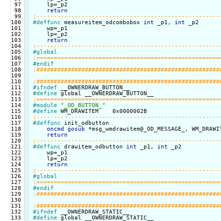
 97

    lp=_p2

 98

return
 99

100

#deffunc
 measureitem_odcombobox 
int
 _p1, 
int
 _p2

101

    wp=_p1

102

    lp=_p2

103

return
104

105

#global
106

107

#endif
108

109

110

111

#ifndef
112

#define
113

114

#module
"_OD_BUTTON_"
115

#define
116

117

#deffunc
 init_odbutton

118

oncmd
gosub
 *msg_wmdrawitem@_OD_MESSAGE_, WM_DRAWIT
119

return
120

121

#deffunc
 drawitem_odbutton 
int
 _p1, 
int
 _p2

122

    wp=_p1

123

    lp=_p2

124

return
125

126

#global
127

128

#endif
129

130

131

132

#ifndef
133

#define