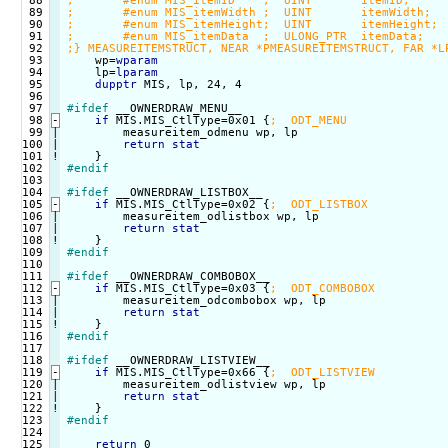
 88

 89

 90

 91

 92

 93

    wp=
wparam
 94

    lp=
lparam
 95

dupptr
 MIS, lp, 24, 4

 96

 97

#ifdef
 __OWNERDRAW_MENU__

 98
-
if
 MIS.MIS_CtlType=0x01 {
 99

|

        measureitem_odmenu wp, lp

100

|

return
stat
101
!
#endif
103

104

#ifdef
 __OWNERDRAW_LISTBOX__

105
-
if
 MIS.MIS_CtlType=0x02 {
106

|

        measureitem_odlistbox wp, lp

107

|

return
stat
108
!
#endif
110

111

#ifdef
 __OWNERDRAW_COMBOBOX__

112
-
if
 MIS.MIS_CtlType=0x03 {
113

|

        measureitem_odcombobox wp, lp

114

|

return
stat
115
!
#endif
117

118

#ifdef
 __OWNERDRAW_LISTVIEW__

119
-
if
 MIS.MIS_CtlType=0x66 {
120

|

        measureitem_odlistview wp, lp

121

|

return
stat
122
!
#endif
124

125

return