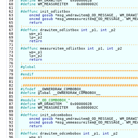
 59

#define
 60

#define
 61

 62

#deffunc
 init_odlistbox

 63

oncmd
gosub
 *msg_wmdrawitem@_OD_MESSAGE_, WM_DRAWIT
 64

oncmd
gosub
 *msg_wmmeasureitem@_OD_MESSAGE_, WM_MEA
 65

return
 66

 67

#deffunc
 drawitem_odlistbox 
int
 _p1, 
int
 _p2

 68

    wp=_p1

 69

    lp=_p2

 70

return
 71

 72

#deffunc
 measureitem_odlistbox 
int
 _p1, 
int
 _p2

 73

    wp=_p1

 74

    lp=_p2

 75

return
 76

 77

#global
 78

 79

#endif
 80

 81

 82

 83

#ifndef
 84

#define
 85

 86

#module
"_OD_COMBOBOX_"
 87

#define
 88

#define
 89

 90

#deffunc
 init_odcombobox

 91

oncmd
gosub
 *msg_wmdrawitem@_OD_MESSAGE_, WM_DRAWIT
 92

oncmd
gosub
 *msg_wmmeasureitem@_OD_MESSAGE_, WM_MEA
 93

return
 94

 95

#deffunc
 drawitem_odcombobox 
int
 _p1, 
int
 _p2

 96

    wp=_p1
