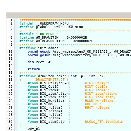
  1

  2

#ifndef
  3

#define
  4

  5

#module
"_OD_MENU_"
  6

#define
  7

#define
  8

  9

#deffunc
 init_odmenu

 10

oncmd
gosub
 *msg_wmdrawitem@_OD_MESSAGE_, WM_DRAWIT
 11

oncmd
gosub
 *msg_wmmeasureitem@_OD_MESSAGE_, WM_MEA
 12

 13

dim
 rect, 4

 14

 15

return
 16

 17

#deffunc
 drawitem_odmenu 
int
 _p1, 
int
 18

 19

#enum
 DIS_CtlType =0
 20

#enum
 DIS_CtlID     
 21

#enum
 DIS_itemID    
 22

#enum
 DIS_itemAction
 23

#enum
 DIS_itemState 
 24

#enum
 DIS_hwndItem  
 25

#enum
 DIS_hDC       
 26

#enum
 DIS_rcItem0   
 27

#enum
 DIS_rcItem1   
 28

#enum
 DIS_rcItem2   
 29

#enum
 DIS_rcItem3   
 30

#enum
 DIS_itemData  
 31

 32

    wp=_p1
