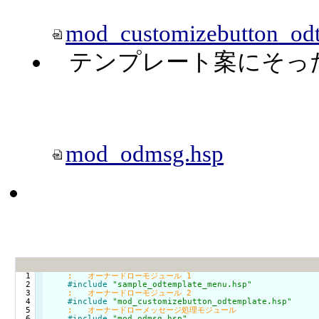
mod_customizebutton_odt
テンプレート案にそっ
mod_odmsg.hsp
  1

  2

#include
"sample_odtemplate_menu.hsp"
  3

  4

#include
"mod_customizebutton_odtemplate.hsp"
  5

  6

#include
"mod_odmsg.hsp"