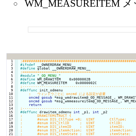
WM_MEASUREITE
  1

  2

#ifndef
  3

#define
  4

  5

#module
"_OD_MENU_"
  6

#define
  7

#define
  8

  9

#deffunc
 init_odmenu

 10

 11

oncmd
gosub
 *msg_wmdrawitem@_OD_MESSAGE_, WM_DRAWIT
 12

oncmd
gosub
 *msg_wmmeasureitem@_OD_MESSAGE_, WM_MEA
 13

return
 14

 15

#deffunc
 drawitem_odmenu 
int
 _p1, 
int
 16

 17

 18

 19

 20

 21
