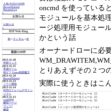
人気/今日の100件
oncmd を使ってい
RecentDeleted
RenameLog
↑
モジュールを基本処理
お知らせ
お知らせ
ージ処理用モジュー
↑
HSP Web-Ring
かという話
前
<-
ランダム
->
次
オーナードローに必
最新の40件
WM_DRAWITEM,WM_
2013-11-28
外部リンク
2013-11-25
とりあえずその 2 
育成ゲーム
初ゲ？ Game戦闘魔王
2013-11-24
RecentDeleted
実際に使うときはこ
2013-11-23
ソフト開発
2013-11-14
HSPのフォームデザイン
#include (オーナードローモジュール 1)

ソフト
#include (オーナードローモジュール 2)

2013-11-13
wait0000
#include (オーナードローモジュール 3)

練習ページ
         ...

ワッツ?
#include (メッセージ処理用のモジュール)
練習