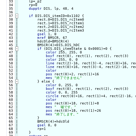
 33

    lp=_p2

 34

    rp=0

 35

dupptr
 DIS, lp, 48, 4

 36

 37
-
if
 DIS.DIS_itemID=0x1102 {
 38

|

        rect.0=DIS.DIS_rcItem0

 39

|

        rect.1=DIS.DIS_rcItem1

 40

|

        rect.2=DIS.DIS_rcItem2

 41

|

        rect.3=DIS.DIS_rcItem3

 42

|

gsel
 1, 0

 43

|

mref
 BMSCR, 67

 44

|

        hdcOld=BMSCR(4)

 45

        BMSCR(4)=DIS.DIS_hDC

 46
-
if
 (DIS.DIS_itemState & 0x0001)=0 {
 47

|

color
 255, 255, 0

 48

|

boxf
 rect(0), rect(1), rect(2), rect(3)

 49

|

color
 255, 0, 0

 50

|

line
 rect(2)-16, rect(3)-4, rect(0)+16, rec
 51

|

line
 rect(0)+16, rect(3)-4, rect(2)-16, rec
 52

|

color
 53

|

pos
 rect(0)+2, rect(1)+16

 54

mes
"終了できません"
 55
-
} else {
 56

|

color
 0, 255, 0

 57

|

boxf
 rect(0), rect(1), rect(2), rect(3)

 58

|

color
 0, 0, 255

 59

|

circle
 rect(0)+16, rect(1)+4, rect(2)-16, r
 60

|

color
 61

|

pos
 rect(0)+18, rect(1)+8

 62

|

mes
"  嘘です。"
 63

|

pos
 rect(0)+18, rect(1)+26

 64

|

mes
"終了します。"
 65
!
}

        BMSCR(4)=hdcOld

 67

|

gsel
 0, 0

 68

|

        rp=1

 69
!
}
