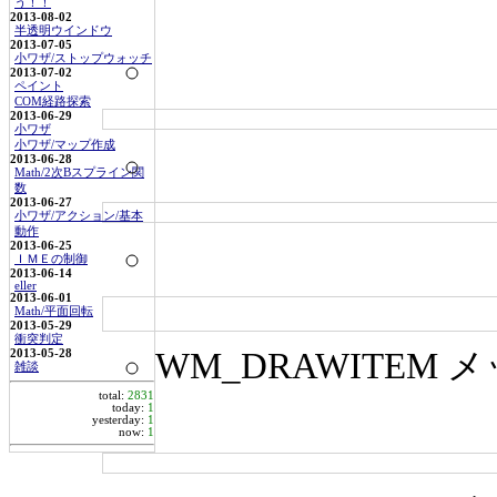
う！！
2013-08-02
半透明ウインドウ
2013-07-05
小ワザ/ストップウォッチ
2013-07-02
ペイント
COM経路探索
2013-06-29
小ワザ
小ワザ/マップ作成
2013-06-28
Math/2次Bスプライン関
数
2013-06-27
小ワザ/アクション/基本
動作
2013-06-25
ＩＭＥの制御
2013-06-14
eller
2013-06-01
Math/平面回転
2013-05-29
衝突判定
WM_DRAWITE
2013-05-28
雑談
total:
2831
today:
1
yesterday:
1
now:
1