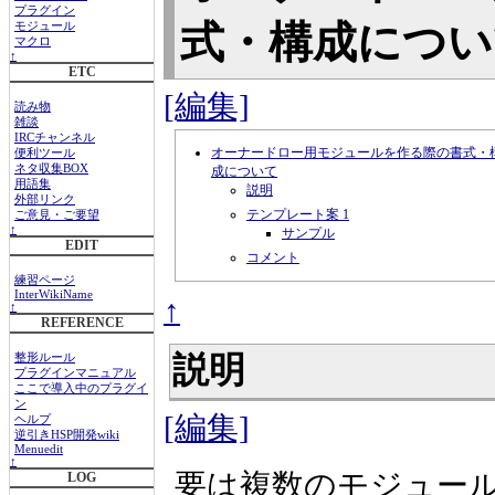
プラグイン
式・構成につ
モジュール
マクロ
↑
ETC
[編集]
読み物
雑談
IRCチャンネル
オーナードロー用モジュールを作る際の書式・
便利ツール
ネタ収集BOX
成について
用語集
説明
外部リンク
テンプレート案 1
ご意見・ご要望
↑
サンプル
EDIT
コメント
練習ページ
InterWikiName
↑
↑
REFERENCE
説明
整形ルール
プラグインマニュアル
ここで導入中のプラグイ
ン
[編集]
ヘルプ
逆引きHSP開発wiki
Menuedit
↑
要は複数のモジュー
LOG