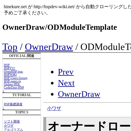
hinekure.net が http://hspdev-wiki.net
予めご了承ください。
OwnerDraw/ODModuleTemplate
Top
/
OwnerDraw
/ ODModuleT
OFFICIAL/関連
HSP
HSPTV!
Prev
OpenHSP-trac
HSPWiKi
HSP Users Group
Next
HSP-users.jp
Online HDL
CodeZine-HSP
↑
OwnerDraw
TUTORIAL
HSP基礎講座
小ワザ
↑
TOPICS
ソフト開発
オーナードロー
小ワザ
アルゴリズム