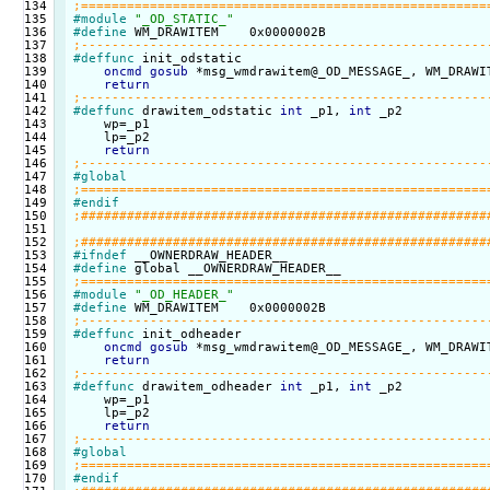
134

135

#module
"_OD_STATIC_"
136

#define
137

138

#deffunc
 init_odstatic

139

oncmd
gosub
 *msg_wmdrawitem@_OD_MESSAGE_, WM_DRAWIT
140

return
141

142

#deffunc
 drawitem_odstatic 
int
 _p1, 
int
 _p2

143

    wp=_p1

144

    lp=_p2

145

return
146

147

#global
148

149

#endif
150

151

152

153

#ifndef
154

#define
155

156

#module
"_OD_HEADER_"
157

#define
158

159

#deffunc
 init_odheader

160

oncmd
gosub
 *msg_wmdrawitem@_OD_MESSAGE_, WM_DRAWIT
161

return
162

163

#deffunc
 drawitem_odheader 
int
 _p1, 
int
 _p2

164

    wp=_p1

165

    lp=_p2

166

return
167

168

#global
169

170

#endif