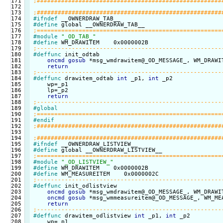
171

172

173

174

#ifndef
175

#define
176

177

#module
"_OD_TAB_"
178

#define
179

180

#deffunc
 init_odtab

181

oncmd
gosub
 *msg_wmdrawitem@_OD_MESSAGE_, WM_DRAWIT
182

return
183

184

#deffunc
 drawitem_odtab 
int
 _p1, 
int
 _p2

185

    wp=_p1

186

    lp=_p2

187

return
188

189

#global
190

191

#endif
192

193

194

195

#ifndef
196

#define
197

198

#module
"_OD_LISTVIEW_"
199

#define
200

#define
201

202

#deffunc
 init_odlistview

203

oncmd
gosub
 *msg_wmdrawitem@_OD_MESSAGE_, WM_DRAWIT
204

oncmd
gosub
 *msg_wmmeasureitem@_OD_MESSAGE_, WM_MEA
205

return
206

207

#deffunc
 drawitem_odlistview 
int
 _p1, 
int
 _p2

208

    wp=_p1
