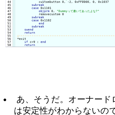
 44

            custombutton 0, -2, 0xFF0000, 0, 0x1037

 45

swbreak
 46

case
 0x1101

 47

objprm
 0, 
"Dummyって書いてあったよな?"
 48

            removecustom 0

 49

swbreak
 50

case
 0x1102 

 51

end
 52

swbreak
 53

swend
 54

return
 55

 56

*exit

 57

if
 c>9 : 
end
return
あ、そうだ。オーナード
は安定性がわからないので