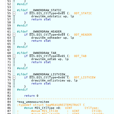
 51
!
#endif
 53

 54

#ifdef
 __OWNERDRAW_STATIC__

 55
-
if
 DIS.DIS_CtlType=0x05 {
 56

|

        drawitem_odstatic wp, lp

 57

|

return
stat
 58
!
#endif
 60

 61

#ifdef
 __OWNERDRAW_HEADER__

 62
-
if
 DIS.DIS_CtlType=0x64 {
 63

|

        drawitem_odheader wp, lp

 64

|

return
stat
 65
!
#endif
 67

 68

#ifdef
 __OWNERDRAW_TAB__

 69
-
if
 DIS.DIS_CtlType=0x65 {
 70

|

        drawitem_odtab wp, lp

 71

|

return
stat
 72
!
#endif
 74

 75

#ifdef
 __OWNERDRAW_LISTVIEW__

 76
-
if
 DIS.DIS_CtlType=0x66 {
 77

|

        drawitem_odlistview wp, lp

 78

|

return
stat
 79
!
#endif
 81

 82

return
 83

 84

 85

 86

#enum
 MIS_CtlType =0
 87
