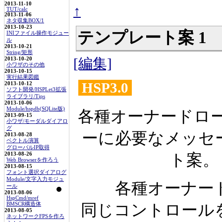
2013-11-10
↑
TUT/calc
2013-11-06
ネタ収集BOX/1
2013-10-23
テンプレート案 1
INIファイル操作モジュー
ル
2013-10-21
String/矩形
[編集]
2013-10-20
小ワザのその他
2013-10-15
実行結果図鑑
HSP3.0
2013-10-12
ソフト開発/HSPLet3拡張
ライブラリ/Tips
2013-10-06
Module/hspdb(SQLite版)
各種オーナードロ
2013-09-15
小ワザ/モーダルダイアロ
グ
ーに必要なメッセ
2013-08-28
ベクトル演算
グローバルIP取得
2013-08-26
ト案。 - 
Web Browserを作ろう
2013-08-15
フォント選択ダイアログ
Module/文字入力モジュ
各種オーナー
ール
2013-08-06
HspCmd/mref
BMSCR構造体
同じコントロール
2013-08-05
ネットワークFPSを作ろ