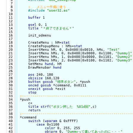
  7

  8

  9

#include
"user32.as"
 10

 11

buffer
 1

 12

 13

gsel
 0, 1

 14

title
"＊終了できません＊"
 15

 16

    init_odmenu

 17

 18

    CreateMenu : hM=
stat
 19

    CreatePopupMenu : hMs=
stat
 20

    InsertMenu hM, 0, 0x0400|0x0010, hMs, 
"Test"
 21

    InsertMenu hMs, 0, 0x0400|0x0000, 0x1100, 
"Dummy1"
 22

    InsertMenu hMs, 1, 0x0400|0x0000, 0x1101, 
"Dummy2"
 23

    InsertMenu hMs, 2, 0x0400|0x0100, 0x1102, 
"Dummy3"
 24

    SetMenu 
hwnd
, hM

 25

    DrawMenubar 
hwnd
 26

 27

pos
 240, 180

 28

objsize
 160,120

 29

button
gosub
"標準ボタン"
, *push

 30

oncmd
gosub
 *command, 0x0111

 31

onexit
gosub
 *exit

 32

stop
 33

 34

*push

 35

    c+

 36

title
strf
(
"ボタン押した  %01d回"
,c)

 37

return
 38

 39

*command

 40

switch
 (
wparam
 & 0xFFFF)

 41

case
 0x1100

 42

color
 0, 255, 255

 43

objprm
 0, 
"Dummyって書いてあったのに・・・"