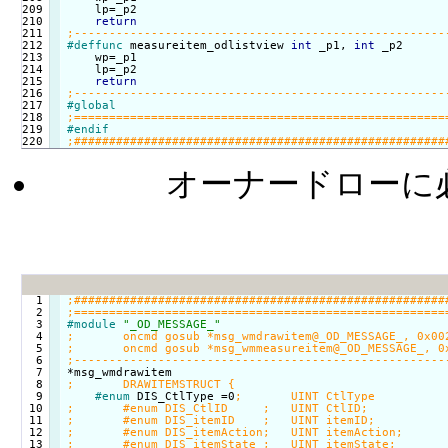
209

    lp=_p2

210

return
211

212

#deffunc
 measureitem_odlistview 
int
 _p1, 
int
 _p2

213

    wp=_p1

214

    lp=_p2

215

return
216

217

#global
218

219

#endif
オーナードローに
  1

  2

  3

#module
"_OD_MESSAGE_"
  4

  5

  6

  7

  8

  9

#enum
 DIS_CtlType =0
 10

 11

 12

 13
