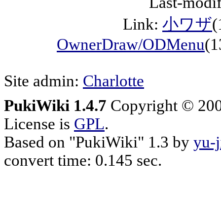
Last-modif
Link:
小ワザ
(
OwnerDraw/ODMenu
(1
Site admin:
Charlotte
PukiWiki 1.4.7
Copyright © 20
License is
GPL
.
Based on "PukiWiki" 1.3 by
yu-j
convert time: 0.145 sec.