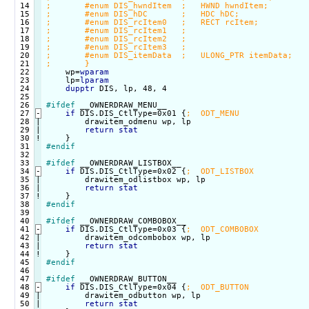
 14

 15

 16

 17

 18

 19

 20

 21

 22

    wp=
wparam
 23

    lp=
lparam
 24

dupptr
 DIS, lp, 48, 4

 25

 26

#ifdef
 __OWNERDRAW_MENU__

 27
-
if
 DIS.DIS_CtlType=0x01 {
 28

|

        drawitem_odmenu wp, lp

 29

|

return
stat
 30
!
#endif
 32

 33

#ifdef
 __OWNERDRAW_LISTBOX__

 34
-
if
 DIS.DIS_CtlType=0x02 {
 35

|

        drawitem_odlistbox wp, lp

 36

|

return
stat
 37
!
#endif
 39

 40

#ifdef
 __OWNERDRAW_COMBOBOX__

 41
-
if
 DIS.DIS_CtlType=0x03 {
 42

|

        drawitem_odcombobox wp, lp

 43

|

return
stat
 44
!
#endif
 46

 47

#ifdef
 __OWNERDRAW_BUTTON__

 48
-
if
 DIS.DIS_CtlType=0x04 {
 49

|

        drawitem_odbutton wp, lp

 50

|

return
stat