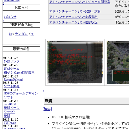
アドベンチャーエンジン/モジュール開発室
アドベン
↑
命令の取
お知らせ
アドベンチャーエンジン/変数・演算
変数およ
お知らせ
アドベンチャーエンジン/参考資料
AVGエ
↑
アドベンチャーエンジン/進捗状況
予定およ
HSP Web-Ring
前
<-
ランダム
->
次
最新の40件
2013-11-28
外部リンク
2013-11-25
育成ゲーム
初ゲ？ Game戦闘魔王
2013-11-24
RecentDeleted
2013-11-23
ソフト開発
2013-11-14
↑
HSPのフォームデザイン
ソフト
環境
2013-11-13
wait0000
練習ページ
[編集]
ワッツ?
練習
HSP3.0 (拡張マクロ使用)
2013-11-10
TUT/calc
プラグイン等は一切使用せず、標準命令だけで実
2013-11-06
(ユーザー定義系や、HSPがサポートする全てのWin