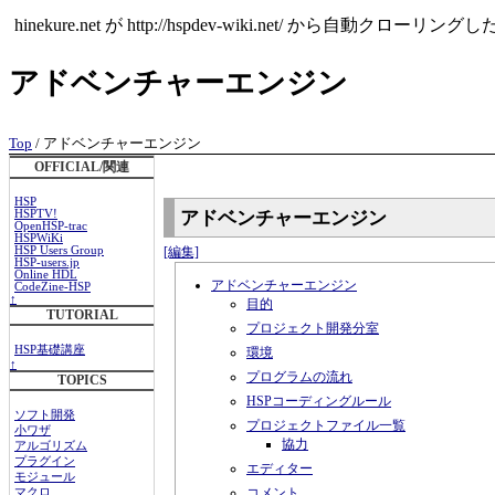
hinekure.net が http://hspdev-wiki.ne
アドベンチャーエンジン
Top
/ アドベンチャーエンジン
OFFICIAL/関連
HSP
アドベンチャーエンジン
HSPTV!
OpenHSP-trac
HSPWiKi
[編集]
HSP Users Group
HSP-users.jp
Online HDL
アドベンチャーエンジン
CodeZine-HSP
↑
目的
TUTORIAL
プロジェクト開発分室
HSP基礎講座
環境
↑
プログラムの流れ
TOPICS
HSPコーディングルール
ソフト開発
プロジェクトファイル一覧
小ワザ
協力
アルゴリズム
プラグイン
エディター
モジュール
コメント
マクロ