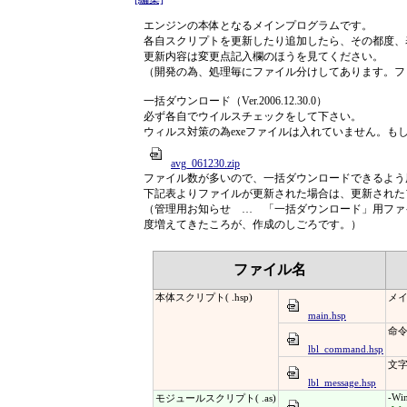
エンジンの本体となるメインプログラムです。
各自スクリプトを更新したり追加したら、その都度、
更新内容は変更点記入欄のほうを見てください。
（開発の為、処理毎にファイル分けしてあります。フ
一括ダウンロード（Ver.2006.12.30.0）
必ず各自でウイルスチェックをして下さい。
ウィルス対策の為exeファイルは入れていません。も
avg_061230.zip
ファイル数が多いので、一括ダウンロードできるよう
下記表よりファイルが更新された場合は、更新された
（管理用お知らせ … 「一括ダウンロード」用ファ
度増えてきたころが、作成のしごろです。）
ファイル名
本体スクリプト( .hsp)
メ
main.hsp
命令
lbl_command.hsp
文字
lbl_message.hsp
-Wi
モジュールスクリプト( .as)