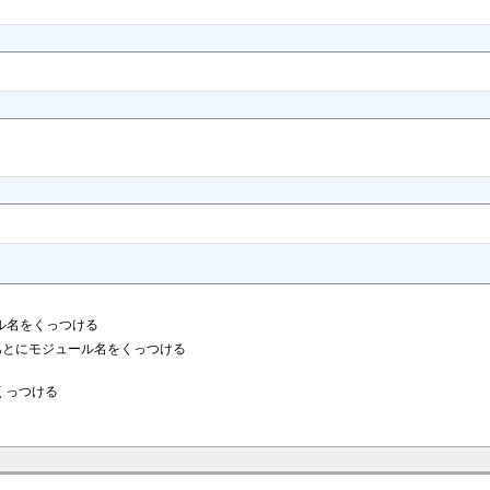
ル名をくっつける
あとにモジュール名をくっつける
くっつける