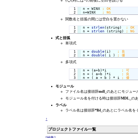
代入時には=の前後に空白を設ける
  1

n = WINX 
n=WINX   
関数名と括弧の間には空白を置かない
  1

n = 
strlen
(string)  
n = 
strlen
 (string) 
式と括弧
単項式
  1

n = 
double
(i)   
n = 
double
( i ) 
多項式
  1

n = (a+b)*i       
  2

n = ( a+b )*i     
n = ( a + b ) * i 
モジュール
ファイル名は接頭辞
mdl_
のあとにモジュー
モジュール名を付ける時は接頭辞
MDL_
の
ラベル
ラベル名は接頭辞
*lbl_
のあとにラベル名を
↑
プロジェクトファイル一覧
[編集]