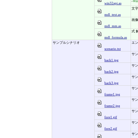
-
Wi
win32api.as
文字
mdl_text.as
画像
mdl_mm.as
式 
mdl_formula.as
サンプルシナリオ
エ
scenario.txt
サ
back1.jpg
サ
back2.jpg
サ
back3.jpg
サ
frame1.jpg
サ
frame2.jpg
サ
fore1.gif
サ
fore2.gif
サ