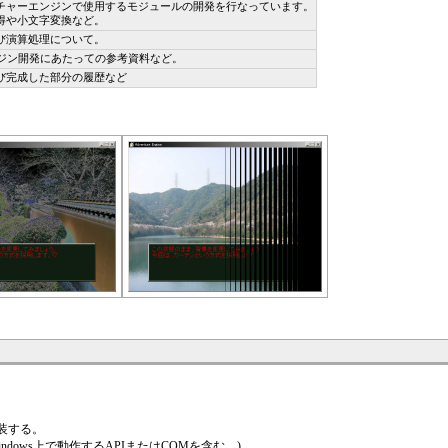
チャーエンジンで使用するモジュールの開発を行なっています。
得や小文字変換など。
び演算処理について。
ンジン開発にあたっての参考資料など。
び完成した部分の履歴など
装する。
dows上で動作するAPIまたはCOMを含む。)