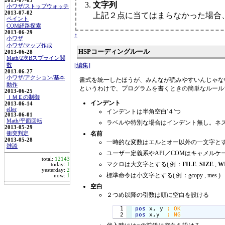
2013-07-05
文字列
小ワザ/ストップウォッチ
2013-07-02
上記２点に当てはまらなかった場合
ペイント
COM経路探索
2013-06-29
↑
小ワザ
小ワザ/マップ作成
HSPコーディングルール
2013-06-28
Math/2次Bスプライン関
[編集]
数
2013-06-27
小ワザ/アクション/基本
書式を統一したほうが、みんなが読みやすいんじゃな
動作
というわけで、プログラムを書くときの簡単なルール
2013-06-25
ＩＭＥの制御
インデント
2013-06-14
eller
インデントは半角空白'４'つ
2013-06-01
Math/平面回転
ラベルや特別な場合はインデント無し。ネ
2013-05-29
名前
衝突判定
2013-05-28
一時的な変数はエルとオー以外の一文字とす
雑談
ユーザー定義系やAPI／COMはキャメルケ
total:
12143
マクロは大文字とする( 例：
FILE_SIZE
,
W
today:
1
yesterday:
2
標準命令は小文字とする( 例：gcopy , mes )
now:
1
空白
２つめ以降の引数は頭に空白を設ける
  1

pos
 x, y 
pos
 x,y  