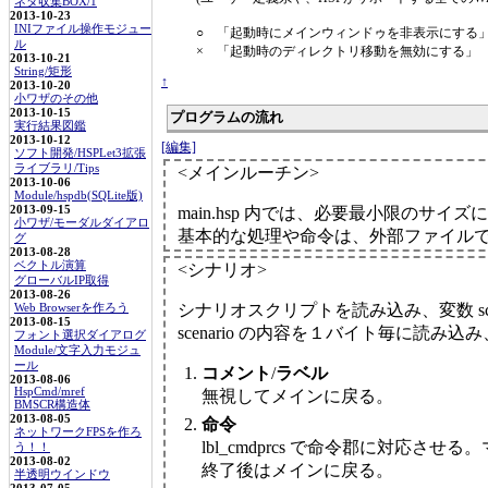
ネタ収集BOX/1
2013-10-23
INIファイル操作モジュー
○ 「起動時にメインウィンドゥを非表示にする
ル
× 「起動時のディレクトリ移動を無効にする」
2013-10-21
String/矩形
↑
2013-10-20
小ワザのその他
2013-10-15
プログラムの流れ
実行結果図鑑
2013-10-12
[編集]
ソフト開発/HSPLet3拡張
ライブラリ/Tips
<メインルーチン>
2013-10-06
Module/hspdb(SQLite版)
2013-09-15
main.hsp 内では、必要最小限のサ
小ワザ/モーダルダイアロ
基本的な処理や命令は、外部ファイル
グ
2013-08-28
ベクトル演算
<シナリオ>
グローバルIP取得
2013-08-26
シナリオスクリプトを読み込み、変数 sce
Web Browserを作ろう
2013-08-15
scenario の内容を１バイト毎に読
フォント選択ダイアログ
Module/文字入力モジュ
ール
コメント
/
ラベル
2013-08-06
HspCmd/mref
無視してメインに戻る。
BMSCR構造体
2013-08-05
命令
ネットワークFPSを作ろ
lbl_cmdprcs で命令郡に対応さ
う！！
2013-08-02
終了後はメインに戻る。
半透明ウインドウ