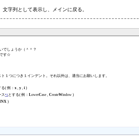
、文字列として表示し、メインに戻る。
いでしょうか（＾＾？
です☆
スト１つにつき１インデント。それ以外は、適当にお願いします。
る( 例：
x
,
y
,
i
)
ース
とする( 例：
L
ower
C
ase ,
C
reate
W
indow )
*1
INX
)