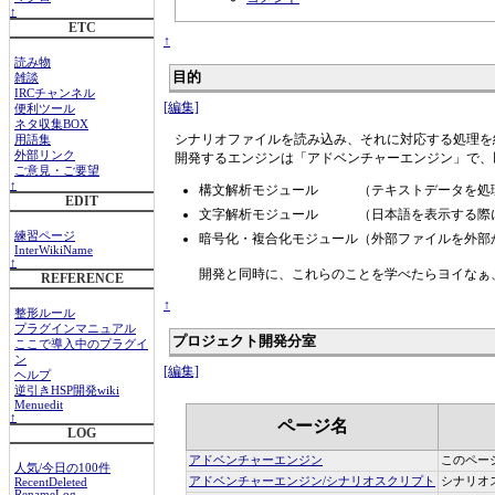
↑
ETC
↑
読み物
目的
雑談
IRCチャンネル
[編集]
便利ツール
ネタ収集BOX
シナリオファイルを読み込み、それに対応する処理を
用語集
外部リンク
開発するエンジンは「アドベンチャーエンジン」で、
ご意見・ご要望
↑
構文解析モジュール （テキストデータを処
EDIT
文字解析モジュール （日本語を表示する際
練習ページ
暗号化・複合化モジュール（外部ファイルを外部
InterWikiName
↑
開発と同時に、これらのことを学べたらヨイなぁ
REFERENCE
↑
整形ルール
プラグインマニュアル
プロジェクト開発分室
ここで導入中のプラグイ
ン
[編集]
ヘルプ
逆引きHSP開発wiki
Menuedit
↑
ページ名
LOG
アドベンチャーエンジン
このペー
人気/今日の100件
アドベンチャーエンジン/シナリオスクリプト
シナリオ
RecentDeleted
RenameLog