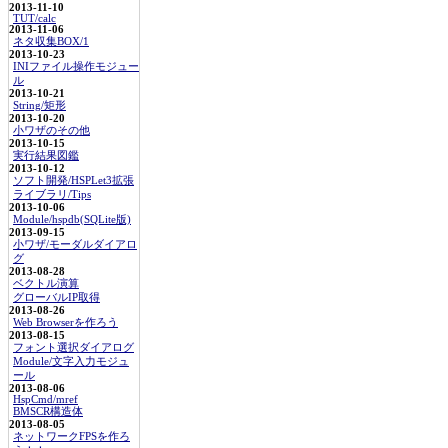
2013-11-10
TUT/calc
2013-11-06
ネタ収集BOX/1
2013-10-23
INIファイル操作モジュー
ル
2013-10-21
String/矩形
2013-10-20
小ワザのその他
2013-10-15
実行結果図鑑
2013-10-12
ソフト開発/HSPLet3拡張
ライブラリ/Tips
2013-10-06
Module/hspdb(SQLite版)
2013-09-15
小ワザ/モーダルダイアロ
グ
2013-08-28
ベクトル演算
グローバルIP取得
2013-08-26
Web Browserを作ろう
2013-08-15
フォント選択ダイアログ
Module/文字入力モジュ
ール
2013-08-06
HspCmd/mref
BMSCR構造体
2013-08-05
ネットワークFPSを作ろ