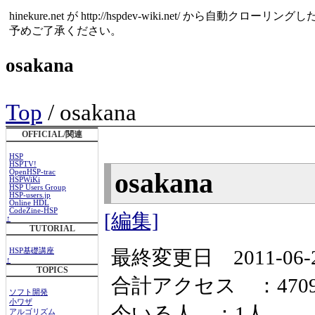
hinekure.net が http://hspdev-wiki.net
予めご了承ください。
osakana
Top
/ osakana
OFFICIAL/関連
HSP
HSPTV!
osakana
OpenHSP-trac
HSPWiKi
HSP Users Group
HSP-users.jp
Online HDL
CodeZine-HSP
[編集]
↑
TUTORIAL
最終変更日 2011-06-28 
HSP基礎講座
↑
TOPICS
合計アクセス ：470
ソフト開発
小ワザ
今いる人 ：1人
アルゴリズム