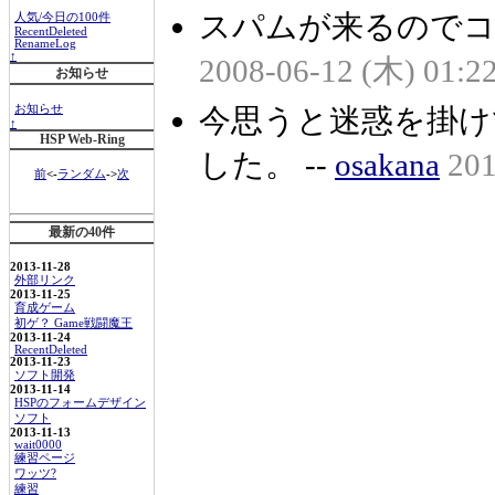
スパムが来るのでコ
人気/今日の100件
RecentDeleted
RenameLog
↑
2008-06-12 (木) 01:2
お知らせ
今思うと迷惑を掛け
お知らせ
↑
HSP Web-Ring
した。 --
osakana
201
前
<-
ランダム
->
次
最新の40件
2013-11-28
外部リンク
2013-11-25
育成ゲーム
初ゲ？ Game戦闘魔王
2013-11-24
RecentDeleted
2013-11-23
ソフト開発
2013-11-14
HSPのフォームデザイン
ソフト
2013-11-13
wait0000
練習ページ
ワッツ?
練習