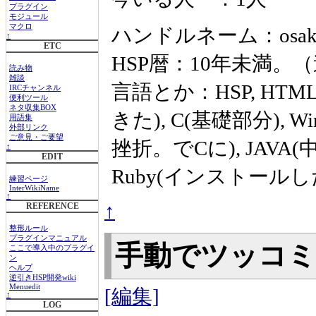
プラグイン
モジュール
マクロ
ハンドルネーム：osaka
↑
ETC
HSP暦：10年未満
読み物
雑談
言語とか：HSP, HTM
IRCチャンネル
便利ツール
ネタ収集BOX
きた), C(基礎部分), W
用語集
外部リンク
ご意見・ご要望
挫折。でCに), JAVA(中断
↑
EDIT
Ruby(インストールした
練習ページ
InterWikiName
↑
↑
REFERENCE
整形ルール
プラグインマニュアル
手動でツッコ
ここで導入中のプラグイ
ン
ヘルプ
逆引きHSP開発wiki
Menuedit
[編集]
↑
LOG