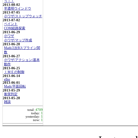
う！！
2013-08-02
半透明ウインドウ
2013-07-05
小ワザ/ストップウォッチ
2013-07-02
ペイント
COM経路探索
2013-06-29
小ワザ
小ワザ/マップ作成
2013-06-28
Math/2次Bスプライン関
数
2013-06-27
小ワザ/アクション/基本
動作
2013-06-25
ＩＭＥの制御
2013-06-14
eller
2013-06-01
Math/平面回転
2013-05-29
衝突判定
2013-05-28
雑談
total:
4709
today:
1
yesterday:
1
now:
1