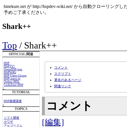
hinekure.net が http://hspdev-wiki.net
予めご了承ください。
Shark++
Top
/ Shark++
OFFICIAL/関連
HSP
HSPTV!
コメント
OpenHSP-trac
HSPWiKi
スクリプト
HSP Users Group
HSP-users.jp
署名のあるページ
Online HDL
CodeZine-HSP
関連リンク
↑
TUTORIAL
HSP基礎講座
コメント
↑
TOPICS
ソフト開発
[編集]
小ワザ
アルゴリズム