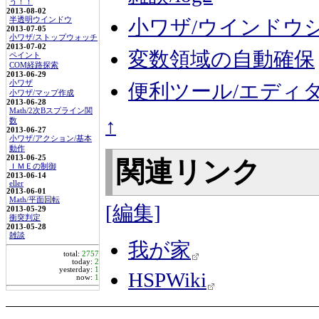
う！！
2013-08-02
半透明ウインドウ
小ワザ/ウインドウ
2013-07-05
小ワザ/ストップウォッチ
2013-07-02
変数領域の自動確保
ペイント
COM経路探索
2013-06-29
小ワザ
便利ツール/エディ
小ワザ/マップ作成
2013-06-28
Math/2次Bスプライン関
↑
数
2013-06-27
小ワザ/アクション/基本
動作
2013-06-25
関連リンク
ＩＭＥの制御
2013-06-14
eller
2013-06-01
Math/平面回転
[編集]
2013-05-29
衝突判定
2013-05-28
雑談
我が家
total:
2757
today:
2
yesterday:
1
HSPWiki
now:
1