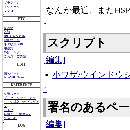
プラグイン
モジュール
なんか最近、またHS
マクロ
↑
ETC
↑
読み物
雑談
IRCチャンネル
スクリプト
便利ツール
ネタ収集BOX
用語集
外部リンク
[編集]
ご意見・ご要望
↑
EDIT
小ワザ/ウインドウ
練習ページ
InterWikiName
↑
REFERENCE
↑
整形ルール
プラグインマニュアル
ここで導入中のプラグイ
署名のあるペ
ン
ヘルプ
逆引きHSP開発wiki
Menuedit
[編集]
↑
LOG