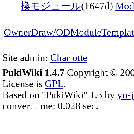
換モジュール
(1647d)
Mo
OwnerDraw/ODModuleTemplat
Site admin:
Charlotte
PukiWiki 1.4.7
Copyright © 20
License is
GPL
.
Based on "PukiWiki" 1.3 by
yu-j
convert time: 0.028 sec.