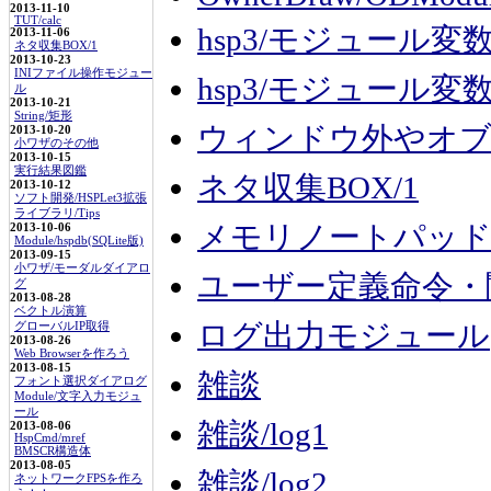
2013-11-10
TUT/calc
hsp3/モジュール変
2013-11-06
ネタ収集BOX/1
2013-10-23
INIファイル操作モジュー
hsp3/モジュール変
ル
2013-10-21
String/矩形
ウィンドウ外やオブ
2013-10-20
小ワザのその他
2013-10-15
実行結果図鑑
ネタ収集BOX/1
2013-10-12
ソフト開発/HSPLet3拡張
ライブラリ/Tips
メモリノートパッ
2013-10-06
Module/hspdb(SQLite版)
2013-09-15
小ワザ/モーダルダイアロ
ユーザー定義命令・
グ
2013-08-28
ベクトル演算
ログ出力モジュール
グローバルIP取得
2013-08-26
Web Browserを作ろう
2013-08-15
雑談
フォント選択ダイアログ
Module/文字入力モジュ
ール
雑談/log1
2013-08-06
HspCmd/mref
BMSCR構造体
2013-08-05
雑談/log2
ネットワークFPSを作ろ