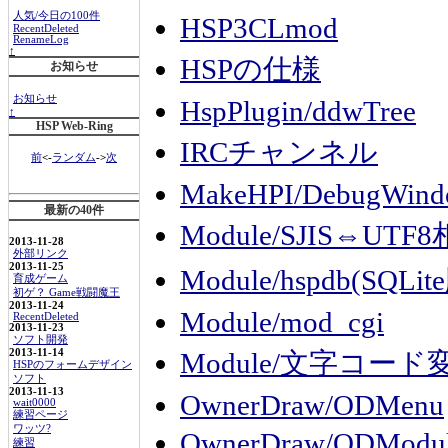
人気/今日の100件
HSP3CLmod
RecentDeleted
RenameLog
↑
HSPの仕様
お知らせ
お知らせ
HspPlugin/ddwTree
↑
HSP Web-Ring
IRCチャンネル
前
<-
ランダム
->
次
MakeHPI/DebugWin
最新の40件
Module/SJIS⇔
2013-11-28
外部リンク
2013-11-25
Module/hspdb(SQLit
育成ゲーム
初ゲ？ Game戦闘魔王
2013-11-24
Module/mod_cgi
RecentDeleted
2013-11-23
ソフト開発
2013-11-14
Module/文字コー
HSPのフォームデザイン
ソフト
2013-11-13
OwnerDraw/ODMenu
wait0000
練習ページ
ワッツ?
OwnerDraw/ODModul
練習