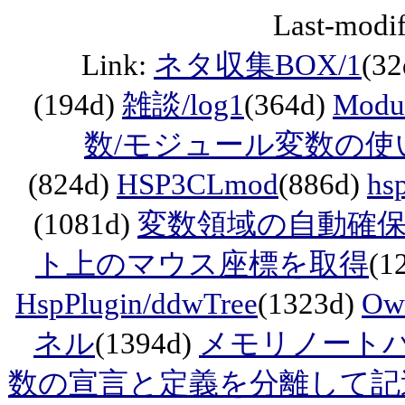
Last-modif
Link:
ネタ収集BOX/1
(3
(194d)
雑談/log1
(364d)
Modu
数/モジュール変数の使い
(824d)
HSP3CLmod
(886d)
h
(1081d)
変数領域の自動確
ト上のマウス座標を取得
(1
HspPlugin/ddwTree
(1323d)
Ow
ネル
(1394d)
メモリノート
数の宣言と定義を分離して記